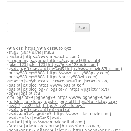
ค้นหา
สำหรับ:
{918kiss|https://918kissauto.xyz}
{ดูหนัง|หนังชนโรง|ดูหนัง
ออนไลน์|https://www.madoohd.com}
{sa gaming|sagame|https://sagame168th.club}
{joker 123|joker123|https://joker123auto.com}
{ดูหนัง|ดูหนังออนไลน์|ดูหนังฟรี|http://www.movie87hd.com}
{pussy888|พุซซี่888|https://www.pussy888play.com}
{pussy888|พุซซี่888|https://pussy888win.com}
{บาคาร่า|sexybaccarat|บาคาร่าออนไลน์|บาคาร่า168}
{pgslot|pg slot|https://www.pgslot.golf}
{pgslot|pg slot|pg77|pgslot77|https://pgslot77.xyz}
{pg99|pgslot เว็บ
ตรง|pgslot99|pgheng99|https://www.pgheng99.me}
{fullslot|fullslotpg|pgslot|pg slot|https://fullslotpg.org}
{live22|live22slot|https://live22slot.xyz}
{ดูหนัง|ดูหนังออนไลน์|หนังชนโรง}
{ดูหนังออนไลน์|ดูหนังฟรี|https://www.ilike-movie.com}
{ดูหนังชนโรง|ดูหนังฟรี|ดูหนัง
ออนไลน์|https://www.moviehdthai.com}
{faro168|สล็อต168|slot168|https://faro168.win}
{hongkong456|สล็อต456|slot456|https://hongkong456.me}