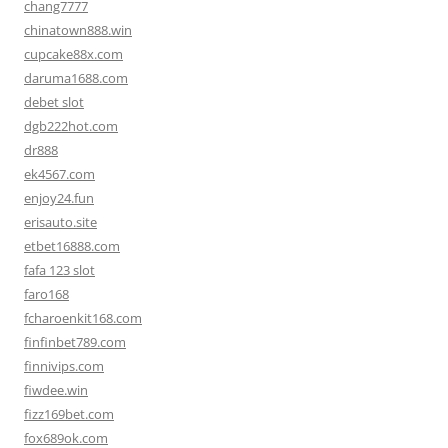
chang7777
chinatown888.win
cupcake88x.com
daruma1688.com
debet slot
dgb222hot.com
dr888
ek4567.com
enjoy24.fun
erisauto.site
etbet16888.com
fafa 123 slot
faro168
fcharoenkit168.com
finfinbet789.com
finnivips.com
fiwdee.win
fizz169bet.com
fox689ok.com