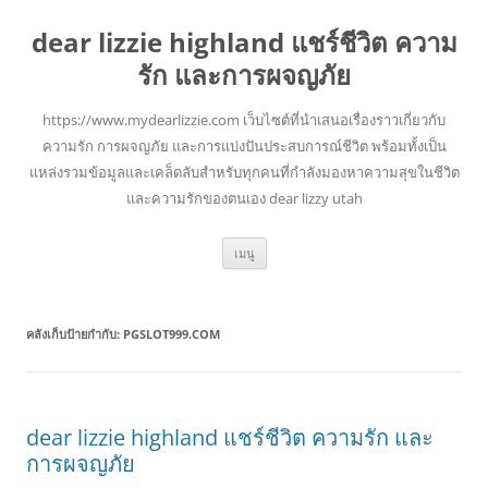
dear lizzie highland แชร์ชีวิต ความ
รัก และการผจญภัย
https://www.mydearlizzie.com เว็บไซต์ที่นำเสนอเรื่องราวเกี่ยวกับ
ความรัก การผจญภัย และการแบ่งปันประสบการณ์ชีวิต พร้อมทั้งเป็น
แหล่งรวมข้อมูลและเคล็ดลับสำหรับทุกคนที่กำลังมองหาความสุขในชีวิต
และความรักของตนเอง dear lizzy utah
ข้าม
เมนู
ไป
ยัง
เนื้อหา
คลังเก็บป้ายกำกับ:
PGSLOT999.COM
dear lizzie highland แชร์ชีวิต ความรัก และ
การผจญภัย