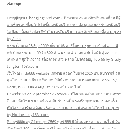
เรื่องล่าสุด
Hengjing168 hengjing168d.com 6 สิงหาคม 26 เครดิตฟรี เกมสล็อต ที่ผู้
เล่นชื่นชอบ ที่สุด โปรโมชั่นเครดิตฟรี 100% กล่องสุ่มเฮงเฮง รับเครดิตฟรี
ไลฟ์สด สล็อต ยิงปลา กีฬา ไพ่ เครดิตฟรี แจก เครดิตฟรี เยอะที่สุด Top 23
by Alma
สล็อตเว็บตรง 23 Sep 2569 สล็อต168 คาสิโนครบทุกค่าย เข้าเล่นง่าย ฟี
ลดี สายสล็อต ฝาก 60 รับ 300 ห้ามพลาด ฝาก-ถอน อัตโนมัติ คุ้มค่าการ
เดิมพัน ที่สุดในวงการ สล็อต168 ห้ามพลาด โปรดีรออยู่ Top 66 by Grady
tangtem168e.com
เว็บใหญ่ jinda888 websiteแตกง่าย สล็อตเว็บตรง 2026 ประสบการณ์เล่น
ยุคใหม่ ระบบเสถียร พร้อมเกมให้เลือกมากมาย ทดลองเล่น Top 98 by
Boris Jin888.asia 9 August 2026 พนันออนไลน์
บาคาร่า168 27 September 26 sexy168 เปิดมุมมองใหม่ของเกมบาคาร่า
ดีลสมาชิกใหม่ ชนะ/แพ้ 8 ตาติด รับ 5 หมื่น รองรับทุกธนาคาร ถอนเร็ว
ทันใจ บาคาร่าสด ดีลเลอร์สาวสวย บาคาร่า สมัครง่าย ได้โปรไว Top 75
by Norine sexy168c.com
Pussy888play 24 กรกฎา 2569 พุซซี่888 มิติใหม่แห่ง สล็อตออนไลน์ วัน
เกิด รับฟรี 300 เกมสล็อต คาสิโนออนไลน์ คนเล่นไม่ต่ำกว่าแสนทุกวัน