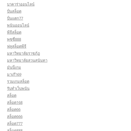
บาคาร่าออนไลน์
ปั่นสล็อต
ปั่นแตก77
พนันออนไลน์
พีจีสล็อต
พุซซี่888
ฟลูสล็อตพีจี
มหาวิทยาลัยราชภัฏ
มหาวิทยาลัยสวนสุนันทา
มันนี่เกม
มาเก๊า69
รวมเกมสล็อต
รับทำเว็บพนัน
สล็อต
สล็อต168
สล็อต66
สล็อต666
สล็อต777
สล็อต888