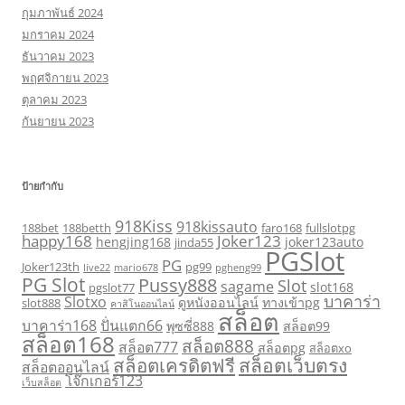
กุมภาพันธ์ 2024
มกราคม 2024
ธันวาคม 2023
พฤศจิกายน 2023
ตุลาคม 2023
กันยายน 2023
ป้ายกำกับ
918Kiss
918kissauto
188bet
188betth
faro168
fullslotpg
happy168
Joker123
hengjing168
joker123auto
jinda55
PGSlot
PG
Joker123th
pg99
live22
mario678
pgheng99
PG Slot
Pussy888
Slot
sagame
slot168
pgslot77
บาคาร่า
Slotxo
ดูหนังออนไลน์
ทางเข้าpg
slot888
คาสิโนออนไลน์
สล็อต
บาคาร่า168
ปั่นแตก66
พุซซี่888
สล็อต99
สล็อต168
สล็อต888
สล็อต777
สล็อตpg
สล็อตxo
สล็อตเว็บตรง
สล็อตเครดิตฟรี
สล็อตออนไลน์
โจ๊กเกอร์123
เว็บสล็อต