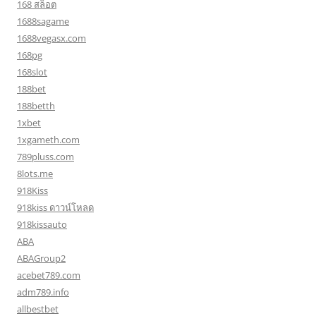
168 สล็อต
1688sagame
1688vegasx.com
168pg
168slot
188bet
188betth
1xbet
1xgameth.com
789pluss.com
8lots.me
918Kiss
918kiss ดาวน์โหลด
918kissauto
ABA
ABAGroup2
acebet789.com
adm789.info
allbestbet