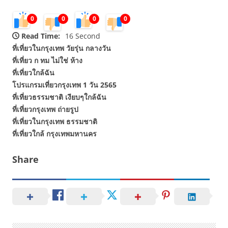
0
0
0
0
Read Time:
16 Second
ที่เที่ยวในกรุงเทพ วัยรุ่น กลางวัน
ที่เที่ยว ก ทม ไม่ใช่ ห้าง
ที่เที่ยวใกล้ฉัน
โปรแกรมเที่ยวกรุงเทพ 1 วัน 2565
ที่เที่ยวธรรมชาติ เงียบๆใกล้ฉัน
ที่เที่ยวกรุงเทพ ถ่ายรูป
ที่เที่ยวในกรุงเทพ ธรรมชาติ
ที่เที่ยวใกล้ กรุงเทพมหานคร
Share