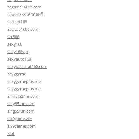
sagame168th.com
sawan888 เครดิตฟรี
sbobet168
sbotop1688.com
scr888
sexy168
sexy168vip
sexyauto168
sexybaccarat168.com
sexygame
sexygameplus.me
sexygameplus.me
shinobi24hr.com
sing55fun.com
sing55fun.com
six9game.win
sl99games.com
Slot