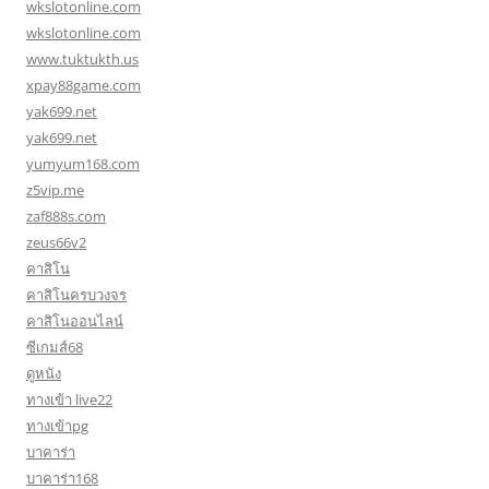
wkslotonline.com
wkslotonline.com
www.tuktukth.us
xpay88game.com
yak699.net
yak699.net
yumyum168.com
z5vip.me
zaf888s.com
zeus66v2
คาสิโน
คาสิโนครบวงจร
คาสิโนออนไลน์
ซีเกมส์68
ดูหนัง
ทางเข้า live22
ทางเข้าpg
บาคาร่า
บาคาร่า168