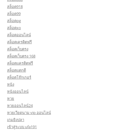
สล็อต918
สล็อต99
สล็อตpg
สล็อตxo
สล็อตออนไลน์
สล็อตเครดิตฟรี
สล็อตเว็บตรง
สล็อตเว็บตรง 168
สล็อตเเครดิตฟรี
สล็อตแตกดี
สล็อตโจ๊กเกอร์
หนัง
หนังออนไลน์
หวย
หวยออนไลน์24
หวยเวียดนาม vip ออนไลน์
เกมยิงปลา
เข้าสู่ระบบ ufa191