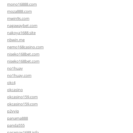
mono16888.com
moza888.com
mwin9s.com
nagawaybet.com
nakoya1688.site
nbwin.me
nemo168casino.com
niseko168bet.com
niseko168bet.com
no1huay
no1huay.com
okc4
okcasino
okcasino159.com
okcasino159.com
p2vvip
panama888
panda555
paramax1688.info