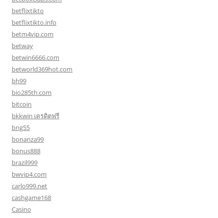
betflixtikto
betflixtikto.info
betm4vip.com
betway
betwin6666.com
betworld369hot.com
bh99
bio285th.com
bitcoin
bkkwin เครดิตฟรี
bng55
bonanza99
bonus888
brazil999
bwvip4.com
carlo999.net
cashgame168
Casino