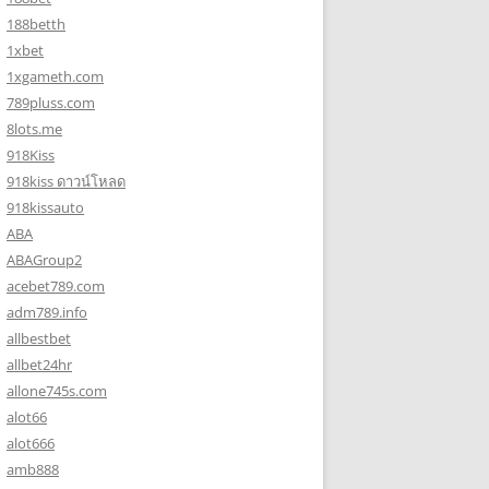
188betth
1xbet
1xgameth.com
789pluss.com
8lots.me
918Kiss
918kiss ดาวน์โหลด
918kissauto
ABA
ABAGroup2
acebet789.com
adm789.info
allbestbet
allbet24hr
allone745s.com
alot66
alot666
amb888