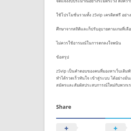
จัดแจงงบประมาณอย่างระมัดระวัง ตั้งควา
ใช้โปรโมชั่นรวมทั้ง z5vip เครดิตฟรี อย่า
ศึกษาจากสถิติและก็ปรับอุบายตามเกมที่เลื
ไม่ควรใช้อารมณ์ในการตกลงใจพนัน
ข้อสรุป
z5vip เป็นคำตอบของคนที่มองหาเว็บเดิมพันที
ทำได้รวดเร็วทันใจ เข้าสู่ระบบ ได้อย่างมั่นอ
สมัครและสัมผัสประสบการณ์ใหม่กับพวกเราไ
Share