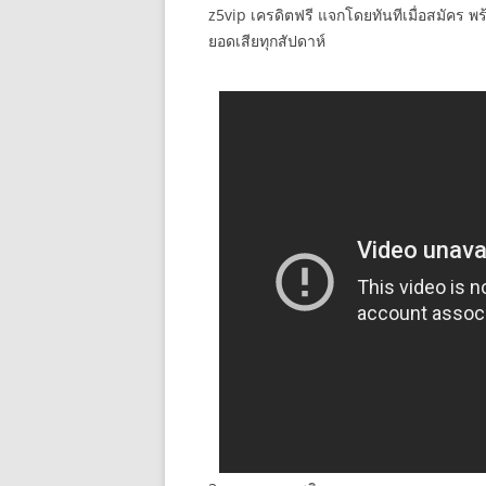
z5vip เครดิตฟรี แจกโดยทันทีเมื่อสมัคร
ยอดเสียทุกสัปดาห์