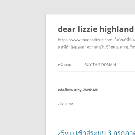
dear lizzie highland
https://www.mydearlizzie.com เว็บไซต์ที่นำ
คนที่กำลังมองหาความสุขในชีวิตและความรักข
หน้าแรก
BUY THIS DOMAIN
คลังเก็บหมวดหมู่:
Z5VIP.ME
z5vip.me
z5vip เข้าสู่ระบบ 3 กรกฎา