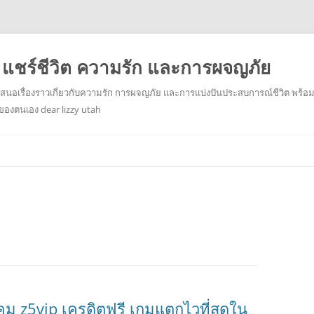
 แชร์ชีวิต ความรัก และการผจญภัย
เสนอเรื่องราวเกี่ยวกับความรัก การผจญภัย และการแบ่งปันประสบการณ์ชีวิต พร้อม
องตนเอง dear lizzy utah
ข้าม
ไป
ยัง
เนื้อหา
คม z5vip เครดิตฟรี เกมแตกไวที่สุดใน