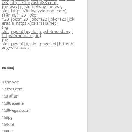
t88|https://tokyoslot88.com}
{betway|pgslotbetway|betway
slot|https://betwayvietnam.com}
{โจ๊กเกอร์123|joker
123|joker123|joker123|joker123|jok
erasia|https://jokerasia.net}
{pg
slot|pgslot|pgslot|pgslotmoodeng|
https://moodeng.in}
{pg
slot|pgslot|pgslot|gogoslot|https://
gogoslot.asia}
หมวดหมู่
037movie
123xos.com
168 สล็อต
1688sagame
1688vegasx.com
168pg
168slot
188bet