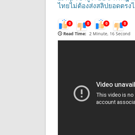
ไทยไม่ต้องส่งสลิปยอดตรงไ
0
0
0
0
Read Time:
2 Minute, 16 Second