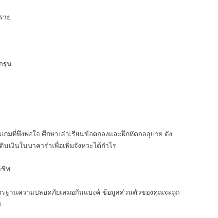
ตราย
รุ่น
นเกมที่พึงพอใจ ศึกษาเล่าเรียนข้อตกลงและฝึกหัดกลอุบาย ดัง
รเดินเงินในบาคาร่าเพื่อเพิ่มจังหวะได้กำไร
าชีพ
รฐานความปลอดภัยเสมอกันแบงค์ ข้อมูลส่วนตัวของคุณจะถูก
ม