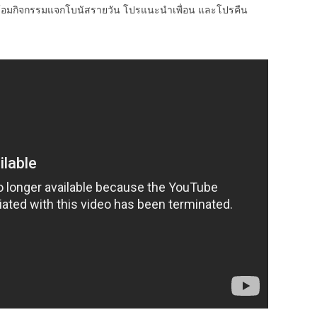
 พร้อมกิจกรรมแจกโบนัสรายวัน โปรแนะนำเพื่อน และโปรคืน