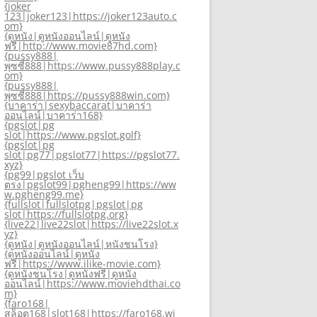
{joker
123|joker123|https://joker123auto.c
om}
{ดูหนัง|ดูหนังออนไลน์|ดูหนัง
ฟรี|http://www.movie87hd.com}
{pussy888|
พุซซี่888|https://www.pussy888play.c
om}
{pussy888|
พุซซี่888|https://pussy888win.com}
{บาคาร่า|sexybaccarat|บาคาร่า
ออนไลน์|บาคาร่า168}
{pgslot|pg
slot|https://www.pgslot.golf}
{pgslot|pg
slot|pg77|pgslot77|https://pgslot77.
xyz}
{pg99|pgslot เว็บ
ตรง|pgslot99|pgheng99|https://ww
w.pgheng99.me}
{fullslot|fullslotpg|pgslot|pg
slot|https://fullslotpg.org}
{live22|live22slot|https://live22slot.x
yz}
{ดูหนัง|ดูหนังออนไลน์|หนังชนโรง}
{ดูหนังออนไลน์|ดูหนัง
ฟรี|https://www.ilike-movie.com}
{ดูหนังชนโรง|ดูหนังฟรี|ดูหนัง
ออนไลน์|https://www.moviehdthai.co
m}
{faro168|
สล็อต168|slot168|https://faro168.wi