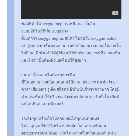
ข้อดีที่ทำให้ sexygameplus เหนือกว่าเว็บอื่น
ระบบอัตโนมัติเต็มแบบอย่าง
ตั้งแต่การ sexygameplus สมัคร ไปจนถึง sexygameplus
เข้าสู่ระบบ ทุกขั้นตอนสามารถทำเป็นผ่านระบบออโต้ภายใน
ไม่กี่วินาที ช่วยทำให้ผู้ใช้งานได้รับประสบการณ์ที่ราบสดชื่น
และไม่จำเป็นต้องพึ่งแอดไม่นให้ยุ่งยาก
เกมคาสิโนออนไลน์ครบทุกชนิด
ที่นี่คุณสามารถเลือกเล่นเกมได้นานาประการ ดังเช่นว่า บา
คาร่า เสือมังกร รูเล็ต สล็อต แล้วก็พนันกีฬาทุกจำพวก โดยมี
ค่ายเกมชั้นนำให้บริการอย่างเต็มรูปแบบ รองรับทั้งโทรศัพท์
เคลื่อนที่และคอมพิวเตอร์
รองรับทุกเครื่องใช้ไม้สอย เล่นได้ทุกหนทุกแห่ง
ไม่ว่าคุณจะใช้ iOS หรือ Android ก็สามารถเข้าเล่น
sexygameplus ได้อย่างลื่นไหลผ่านเว็บหรือแอปพลิเคชัน