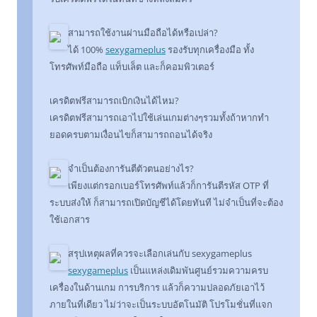
สามารถใช้งานผ่านมือถือได้หรือเปล่า?
ได้ 100%
sexygameplus
รองรับทุกเครื่องมือ ทั้ง
โทรศัพท์มือถือ แท็บเล็ต และก็คอมพิวเตอร์
เครดิตฟรีสามารถเบิกเงินได้ไหม?
เครดิตฟรีสามารถเอาไปใช้เล่นเกมต่างๆรวมทั้งถ้าหากทำ
ยอดครบตามเงื่อนไขก็สามารถถอนได้จริง
จำเป็นต้องการันตีตัวตนอย่างไร?
เพียงแต่กรอกเบอร์โทรศัพท์แล้วก็การันตีรหัส OTP ที่
ระบบส่งให้ ก็สามารถเปิดบัญชีได้โดยทันที ไม่จำเป็นที่จะต้อง
ใช้เอกสาร
สรุปเหตุผลที่ควรจะเลือกเล่นกับ sexygameplus
sexygameplus
เป็นแหล่งเดิมพันศูนย์รวมความครบ
เครื่องในด้านเกม การบริการ แล้วก็ความปลอดภัยเอาไว้
ภายในที่เดียว ไม่ว่าจะเป็นระบบอัตโนมัติ โปรโมชั่นที่แจก