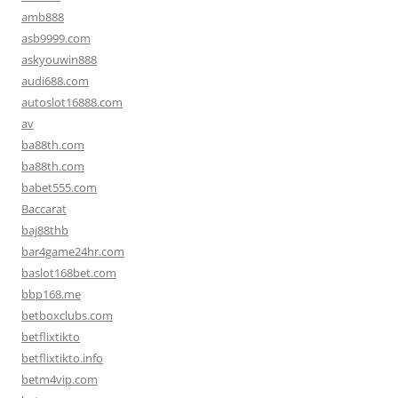
amb888
asb9999.com
askyouwin888
audi688.com
autoslot16888.com
av
ba88th.com
ba88th.com
babet555.com
Baccarat
baj88thb
bar4game24hr.com
baslot168bet.com
bbp168.me
betboxclubs.com
betflixtikto
betflixtikto.info
betm4vip.com