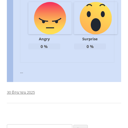
Angry
Surprise
0
%
0
%
…
30 มิถุนายน 2025
ค้นหา