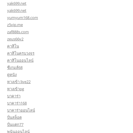
yak699.net
yak699.net
yumyum168.com
z5vip.me
zaf888s.com
zeus66v2
คาสิโน
คาสิโนครบวงจร
คาสิโนออนไลน์
ซีเกมส์68
ดูหนัง
ทางเข้า live22
ทางเข้าpg
บาคาร่า
บาคาร่า168
บาคาร่าออนไลน์
ปั่นสล็อต
ปั่นแตก77
พนันออนไลน์