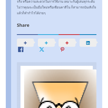
จริง หรือความสะดวกในการใช้งาน เหมาะกับผู้เล่นทุกระดับ
ไม่ว่าคุณจะเป็นมือใหม่หรือเซียนคาสิโน ก็สามารถบันเทิงใจ
แล้วก็ทำกำไรได้ง่ายๆ
Share