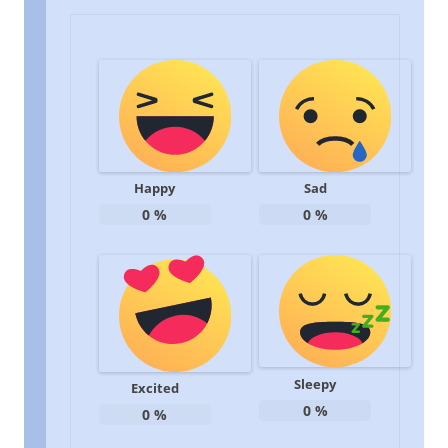
Happy
Sad
0
%
0
%
Sleepy
Excited
0
%
0
%