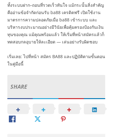
ทั้งระบบฝาก–ถอนที่รวดเร็วทันใจ แม้กระนั้นสิ่งสำคัญ
คืออ่านข้อจำกัดก่อนรับ ba88 เครดิตฟรี เปิดใช้งาน
มาตรการความปลอดภัยเมื่อ ba88 เข้าระบบ และ
บริหารงบประมาณอย่างมีวินัยเพื่อคุ้มครองป้องกันเงิน
ทุนของคุณ แม้คุณพร้อมแล้ว ให้เริ่มที่หน้าสมัครแล้วก็
ทดสอบกลอุบายให้ละเอียด — เล่นอย่างรับผิดชอบ
เริ่มเลย: ไปที่หน้า สมัคร BA88 และปฏิบัติตามขั้นตอน
ในคู่มือนี้
SHARE