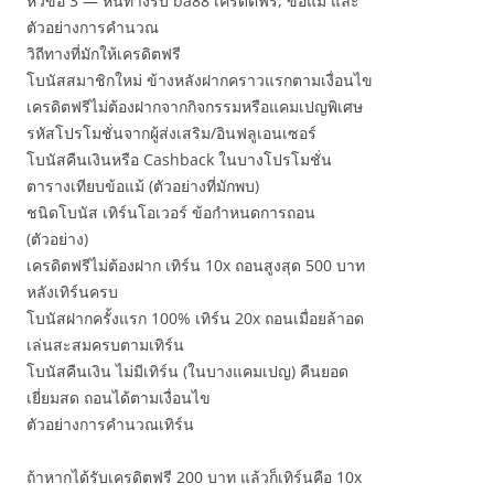
หัวข้อ 3 — หนทางรับ ba88 เครดิตฟรี, ข้อแม้ และ
ตัวอย่างการคำนวณ
วิถีทางที่มักให้เครดิตฟรี
โบนัสสมาชิกใหม่ ข้างหลังฝากคราวแรกตามเงื่อนไข
เครดิตฟรีไม่ต้องฝากจากกิจกรรมหรือแคมเปญพิเศษ
รหัสโปรโมชั่นจากผู้ส่งเสริม/อินฟลูเอนเซอร์
โบนัสคืนเงินหรือ Cashback ในบางโปรโมชั่น
ตารางเทียบข้อแม้ (ตัวอย่างที่มักพบ)
ชนิดโบนัส เทิร์นโอเวอร์ ข้อกำหนดการถอน
(ตัวอย่าง)
เครดิตฟรีไม่ต้องฝาก เทิร์น 10x ถอนสูงสุด 500 บาท
หลังเทิร์นครบ
โบนัสฝากครั้งแรก 100% เทิร์น 20x ถอนเมื่อยล้าอด
เล่นสะสมครบตามเทิร์น
โบนัสคืนเงิน ไม่มีเทิร์น (ในบางแคมเปญ) คืนยอด
เยี่ยมสด ถอนได้ตามเงื่อนไข
ตัวอย่างการคำนวณเทิร์น
ถ้าหากได้รับเครดิตฟรี 200 บาท แล้วก็เทิร์นคือ 10x