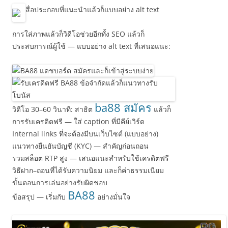
สื่อประกอบที่แนะนำแล้วก็แบบอย่าง alt text
การใส่ภาพแล้วก็วิดีโอช่วยอีกทั้ง SEO แล้วก็
ประสบการณ์ผู้ใช้ — แบบอย่าง alt text ที่เสนอแนะ:
ba88 สมัคร
วิดีโอ 30–60 วินาที: สาธิต
แล้วก็
การรับเครดิตฟรี — ใส่ caption ที่มีคีย์เวิร์ด
Internal links ที่จะต้องมีบนเว็บไซต์ (แบบอย่าง)
แนวทางยืนยันบัญชี (KYC) — สำคัญก่อนถอน
รวมสล็อต RTP สูง — เสนอแนะสำหรับใช้เครดิตฟรี
วิธีฝาก–ถอนที่ได้รับความนิยม และก็ค่าธรรมเนียม
ขั้นตอนการเล่นอย่างรับผิดชอบ
BA88
ข้อสรุป — เริ่มกับ
อย่างมั่นใจ