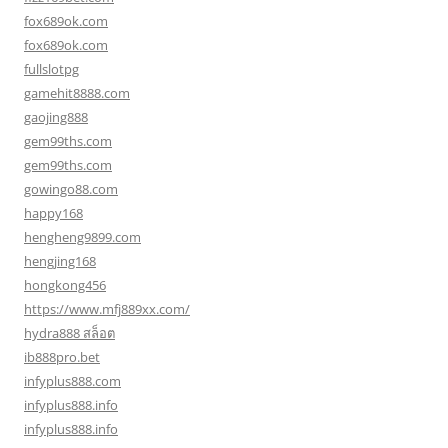
fox689ok.com
fox689ok.com
fullslotpg
gamehit8888.com
gaojing888
gem99ths.com
gem99ths.com
gowingo88.com
happy168
hengheng9899.com
hengjing168
hongkong456
https://www.mfj889xx.com/
hydra888 สล็อต
ib888pro.bet
infyplus888.com
infyplus888.info
infyplus888.info