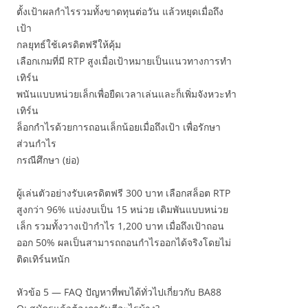
ตั้งเป้าผลกำไรรวมทั้งขาดทุนต่อวัน แล้วหยุดเมื่อถึง
เป้า
กลยุทธ์ใช้เครดิตฟรีให้คุ้ม
เลือกเกมที่มี RTP สูงเมื่อเป้าหมายเป็นแนวทางการทำ
เทิร์น
พนันแบบหน่วยเล็กเพื่อยืดเวลาเล่นและก็เพิ่มจังหวะทำ
เทิร์น
ล็อกกำไรด้วยการถอนเล็กน้อยเมื่อถึงเป้า เพื่อรักษา
ส่วนกำไร
กรณีศึกษา (ย่อ)
ผู้เล่นตัวอย่างรับเครดิตฟรี 300 บาท เลือกสล็อต RTP
สูงกว่า 96% แบ่งงบเป็น 15 หน่วย เดิมพันแบบหน่วย
เล็ก รวมทั้งวางเป้ากำไร 1,200 บาท เมื่อถึงเป้าถอน
ออก 50% ผลเป็นสามารถถอนกำไรออกได้จริงโดยไม่
ติดเทิร์นหนัก
หัวข้อ 5 — FAQ ปัญหาที่พบได้ทั่วไปเกี่ยวกับ BA88