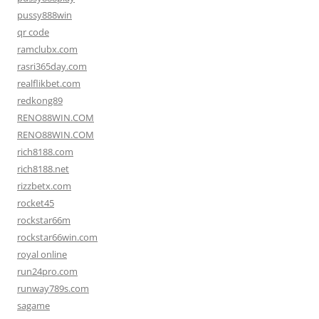
pussy888win
qr code
ramclubx.com
rasri365day.com
realflikbet.com
redkong89
RENO88WIN.COM
RENO88WIN.COM
rich8188.com
rich8188.net
rizzbetx.com
rocket45
rockstar66m
rockstar66win.com
royal online
run24pro.com
runway789s.com
sagame