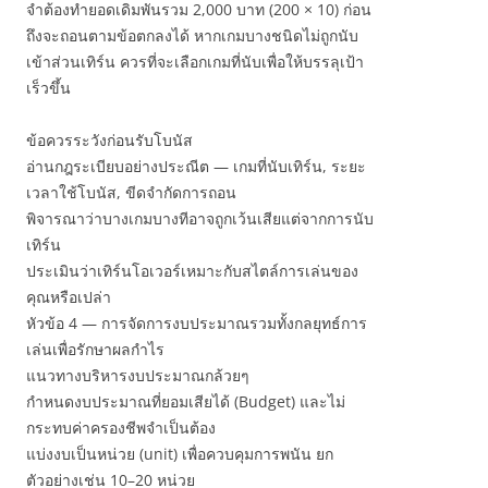
จำต้องทำยอดเดิมพันรวม 2,000 บาท (200 × 10) ก่อน
ถึงจะถอนตามข้อตกลงได้ หากเกมบางชนิดไม่ถูกนับ
เข้าส่วนเทิร์น ควรที่จะเลือกเกมที่นับเพื่อให้บรรลุเป้า
เร็วขึ้น
ข้อควรระวังก่อนรับโบนัส
อ่านกฎระเบียบอย่างประณีต — เกมที่นับเทิร์น, ระยะ
เวลาใช้โบนัส, ขีดจำกัดการถอน
พิจารณาว่าบางเกมบางทีอาจถูกเว้นเสียแต่จากการนับ
เทิร์น
ประเมินว่าเทิร์นโอเวอร์เหมาะกับสไตล์การเล่นของ
คุณหรือเปล่า
หัวข้อ 4 — การจัดการงบประมาณรวมทั้งกลยุทธ์การ
เล่นเพื่อรักษาผลกำไร
แนวทางบริหารงบประมาณกล้วยๆ
กำหนดงบประมาณที่ยอมเสียได้ (Budget) และไม่
กระทบค่าครองชีพจำเป็นต้อง
แบ่งงบเป็นหน่วย (unit) เพื่อควบคุมการพนัน ยก
ตัวอย่างเช่น 10–20 หน่วย