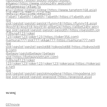
สล็อตxo|https://www.slotxo24hr.website}
{สล็อตทดลอง|สล็อตเว็บ
ตรง|slotpg|slotpg|slotpg|https://www.tangtem168.asia}
{คลิปโป๊|หนังโป๊ไทย|ดูหนังโป๊}
{1xbet|1xbetth|1xbetth|1xbetth|https://1xbetth.vip}
{pg
slot|pgslot|pgslot|pgslot|funny18|https://funny18.asia}
{kiss918|kiss918|kiss918|allbet24|https://allbet24hr.win}
{pg slot|pgslot|pgslot|pgslot|pgslotth|https://pgslotth.io}
{โจ๊กเกอร์123|joker
123|joker123|joker123|https://joker356.com}
{samurai777|slot777|สล็อต777|https://samurai777.net}
{pg
slot|pgslot|pgslot|pgslot88|tokyoslot88|https://tokyoslot8
8.com}
{betway|pgslotbetway|betway
slot|https://betwayvietnam.com}
{โจ๊กเกอร์123|joker
123|joker123|joker123|joker123|jokerasia|https://jokerasi
a.net}
{pg
slot|pgslot|pgslot|pgslotmoodeng|https://moodeng.in}
{pg slot|pgslot|pgslot|gogoslot|https://gogoslot.asia}
หมวดหมู่
037movie