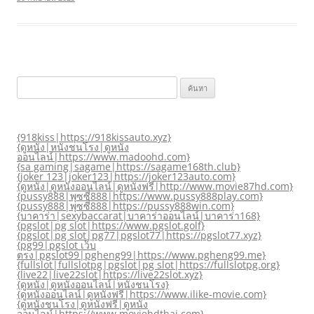
ค้นหา
สำหรับ:
{918kiss|https://918kissauto.xyz}
{ดูหนัง|หนังชนโรง|ดูหนัง
ออนไลน์|https://www.madoohd.com}
{sa gaming|sagame|https://sagame168th.club}
{joker 123|joker123|https://joker123auto.com}
{ดูหนัง|ดูหนังออนไลน์|ดูหนังฟรี|http://www.movie87hd.com}
{pussy888|พุซซี่888|https://www.pussy888play.com}
{pussy888|พุซซี่888|https://pussy888win.com}
{บาคาร่า|sexybaccarat|บาคาร่าออนไลน์|บาคาร่า168}
{pgslot|pg slot|https://www.pgslot.golf}
{pgslot|pg slot|pg77|pgslot77|https://pgslot77.xyz}
{pg99|pgslot เว็บ
ตรง|pgslot99|pgheng99|https://www.pgheng99.me}
{fullslot|fullslotpg|pgslot|pg slot|https://fullslotpg.org}
{live22|live22slot|https://live22slot.xyz}
{ดูหนัง|ดูหนังออนไลน์|หนังชนโรง}
{ดูหนังออนไลน์|ดูหนังฟรี|https://www.ilike-movie.com}
{ดูหนังชนโรง|ดูหนังฟรี|ดูหนัง
ออนไลน์|https://www.moviehdthai.com}