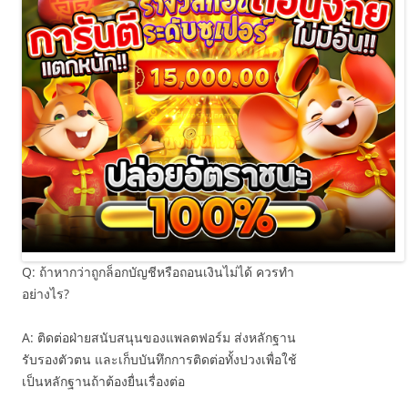
Q: ถ้าหากว่าถูกล็อกบัญชีหรือถอนเงินไม่ได้ ควรทำ
อย่างไร?
A: ติดต่อฝ่ายสนับสนุนของแพลตฟอร์ม ส่งหลักฐาน
รับรองตัวตน และเก็บบันทึกการติดต่อทั้งปวงเพื่อใช้
เป็นหลักฐานถ้าต้องยื่นเรื่องต่อ