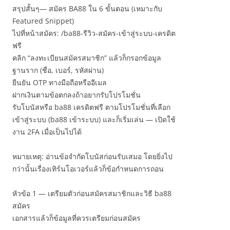
สรุปสั้นๆ— สมัคร BA88 ใน 6 ขั้นตอน (เหมาะกับ
Featured Snippet)
ไปที่หน้าสมัคร: /ba88-รีวิว-สมัคร-เข้าสู่ระบบ-เครดิต
ฟรี
คลิก “ลงทะเบียนสมัครสมาชิก” แล้วก็กรอกข้อมูล
ฐานราก (ชื่อ, เบอร์, รหัสผ่าน)
ยืนยัน OTP ทางมือถือหรืออีเมล
ฝากเงินตามข้อตกลงถ้าอยากรับโปรโมชั่น
รับโบนัสหรือ ba88 เครดิตฟรี ตามโปรโมชั่นที่เลือก
เข้าสู่ระบบ (ba88 เข้าระบบ) และก็เริ่มเล่น — เปิดใช้
งาน 2FA เมื่อเป็นไปได้
หมายเหตุ: อ่านข้อจำกัดโบนัสก่อนรับเสมอ โดยยิ่งไป
กว่านั้นเรื่องเทิร์นโอเวอร์แล้วก็ข้อกำหนดการถอน
หัวข้อ 1 — เตรียมตัวก่อนสมัครสมาชิกและวิธี ba88
สมัคร
เอกสารแล้วก็ข้อมูลที่ควรเตรียมก่อนสมัคร