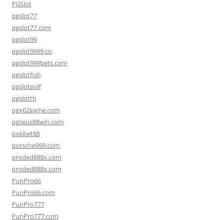
PGSlot
pgslot77
pgslot77.com
pgslot99
pgslot9999.co
pgslot999bets.com
pgslotfish
pgslotgolf
pgslotth
pgx62game.com
pgzeus88win.com
pokbet88
porsche999.com
proded888x.com
proded888x.com
PunPro66
PunPro66.com
PunPro777
PunPro777.com