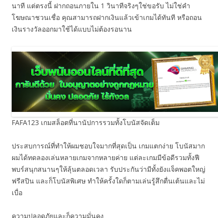
นาที แต่ตรงนี้ ฝากถอนภายใน 1 วินาทีจริงๆใช่ขอรับ ไม่ใช่คำ
โฆษณาชวนเชื่อ คุณสามารถฝากเงินแล้วเข้าเกมได้ทันที หรือถอน
เงินรางวัลออกมาใช้ได้แบบไม่ต้องรอนาน
FAFA123 เกมสล็อตที่นานัปการรวมทั้งโบนัสจัดเต็ม
ประสบการณ์ที่ทำให้ผมชอบใจมากที่สุดเป็น เกมแตกง่าย โบนัสมาก
ผมได้ทดลองเล่นหลายเกมจากหลายค่าย แต่ละเกมมีข้อดีรวมทั้งฟี
พบร์สนุกสนานๆให้ลุ้นตลอดเวลา รับประกันว่ามีทั้งยังแจ็คพอตใหญ่
ฟรีสปิน และก็โบนัสพิเศษ ทำให้ครั้งใดก็ตามเล่นรู้สึกตื่นเต้นและไม่
เบื่อ
ความปลอดภัยและก็ความมั่นคง