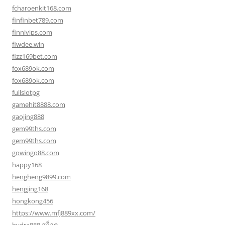
fcharoenkit168.com
finfinbet789.com
finnivips.com
fiwdee.win
fizz169bet.com
fox689ok.com
fox689ok.com
fullslotpg
gamehit8888.com
gaojing888
gem99ths.com
gem99ths.com
gowingo88.com
happy168
hengheng9899.com
hengjing168
hongkong456
https://www.mfj889xx.com/
hydra888 สล็อต