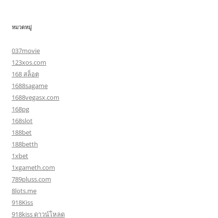
หมวดหมู่
037movie
123xos.com
168 สล็อต
1688sagame
1688vegasx.com
168pg
168slot
188bet
188betth
1xbet
1xgameth.com
789pluss.com
8lots.me
918Kiss
918kiss ดาวน์โหลด