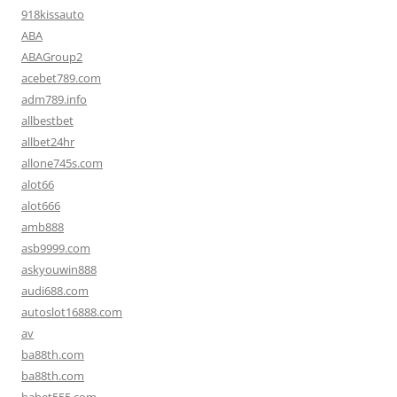
918kissauto
ABA
ABAGroup2
acebet789.com
adm789.info
allbestbet
allbet24hr
allone745s.com
alot66
alot666
amb888
asb9999.com
askyouwin888
audi688.com
autoslot16888.com
av
ba88th.com
ba88th.com
babet555.com