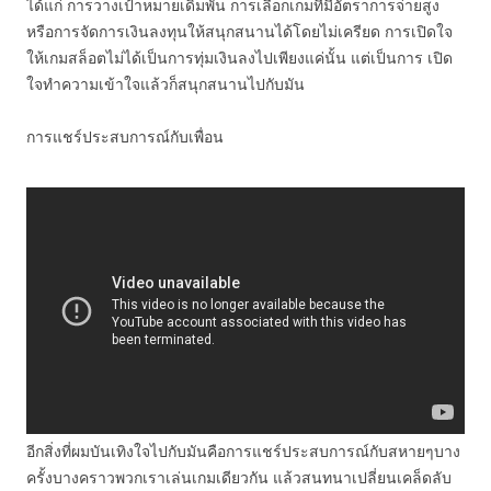
ได้แก่ การวางเป้าหมายเดิมพัน การเลือกเกมที่มีอัตราการจ่ายสูง
หรือการจัดการเงินลงทุนให้สนุกสนานได้โดยไม่เครียด การเปิดใจ
ให้เกมสล็อตไม่ได้เป็นการทุ่มเงินลงไปเพียงแค่นั้น แต่เป็นการ เปิด
ใจทำความเข้าใจแล้วก็สนุกสนานไปกับมัน
การแชร์ประสบการณ์กับเพื่อน
อีกสิ่งที่ผมบันเทิงใจไปกับมันคือการแชร์ประสบการณ์กับสหายๆบาง
ครั้งบางคราวพวกเราเล่นเกมเดียวกัน แล้วสนทนาเปลี่ยนเคล็ดลับ