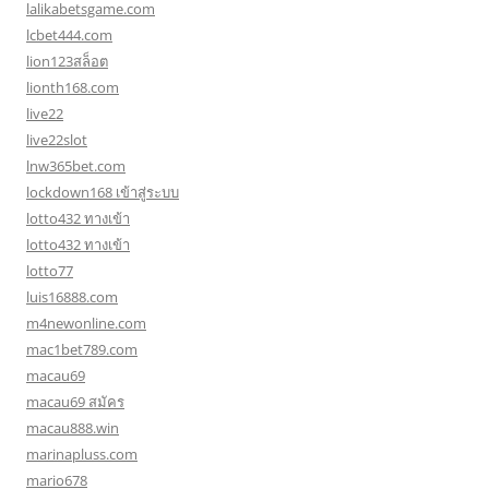
lalikabetsgame.com
lcbet444.com
lion123สล็อต
lionth168.com
live22
live22slot
lnw365bet.com
lockdown168 เข้าสู่ระบบ
lotto432 ทางเข้า
lotto432 ทางเข้า
lotto77
luis16888.com
m4newonline.com
mac1bet789.com
macau69
macau69 สมัคร
macau888.win
marinapluss.com
mario678