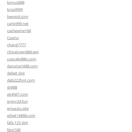
bonus888
brazil999
bwvip4.com
carlo999.net
cashgame168
Casino
chang7777
chinatown888.win
cupcake88x.com
daruma1688.com
debet slot
dgb222hot.com
dr888
ek4567.com
enjoy24.fun
erisauto.site
etbet16888.com
fafa 123 slot
faro168