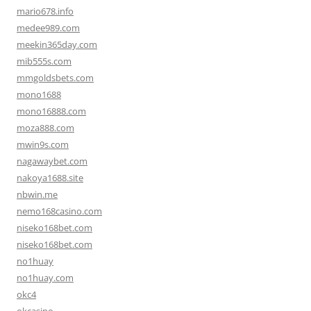
mario678.info
medee989.com
meekin365day.com
mib555s.com
mmgoldsbets.com
mono1688
mono16888.com
moza888.com
mwin9s.com
nagawaybet.com
nakoya1688.site
nbwin.me
nemo168casino.com
niseko168bet.com
niseko168bet.com
no1huay
no1huay.com
okc4
okcasino