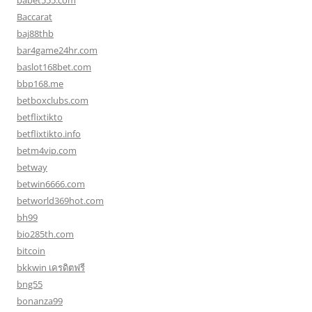
Baccarat
baj88thb
bar4game24hr.com
baslot168bet.com
bbp168.me
betboxclubs.com
betflixtikto
betflixtikto.info
betm4vip.com
betway
betwin6666.com
betworld369hot.com
bh99
bio285th.com
bitcoin
bkkwin เครดิตฟรี
bng55
bonanza99