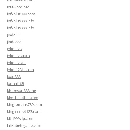
ib888pro.bet
infyplus888.com
infyplus888.info
infyplus888.info
Jinda55
jinda888
Joker123
joker123auto
joker123th
Joker123th.com
juad888
Judhai168
khumsup888.me
kimchibetbet.com
kingromans789.com
kingxxxbet123.com
kitti999vip.com
lalikabetsgame.com