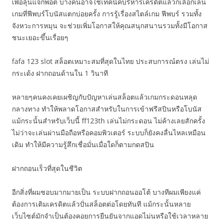
เพื่อลุ้นแจ็กพอต บางคนอาจใช้เทคนิคบริหารเครดิตแล้วก็เลือกเล่น
เกมที่ฟีพบร์โบนัสแตกบ่อยครั้ง การรู้เรื่องสไตล์เกม ฟีพบร์ รวมทั้ง
จังหวะการหมุน จะช่วยเพิ่มโอกาสให้คุณสนุกสนานรวมทั้งมีโอกาส
ชนะเยอะขึ้นเรื่อยๆ
fafa 123 slot สล็อตเหมาะสมที่สุดในไทย ประสบการณ์ตรง เล่นไม่
กระเด้ง ฝากถอนด้านใน 1 วินาที
หลายๆคนคงเคยเผชิญกับปัญหาเล่นสล็อตแล้วเกมกระดอนหลุด
กลางทาง ทำให้พลาดโอกาสสำหรับในการเข้าฟรีสปินหรือโบนัส
แม้กระนั้นสำหรับเว็บนี้ ff123th เล่นไม่กระดอน ไม่ค้างเลยสักครั้ง
ไม่ว่าจะเล่นผ่านมือถือหรือคอมพิวเตอร์ ระบบก็ยังคงลื่นไหลเหมือน
เดิม ทำให้มีความรู้สึกเชื่อมั่นเมื่อใดก็ตามกดสปิน
ฝากถอนเร็วที่สุดในชีวิต
อีกสิ่งที่ผมชอบมากมายเป็น ระบบฝากถอนออโต้ บางทีผมเพียงแค่
ต้องการเติมเครดิตแล้วปั่นสล็อตต่อโดยทันที แม้กระนั้นหลาย
เว็บไซต์มักจำเป็นต้องคอยการยืนยันจากแอดไม่นหรือใช้เวลาหลาย