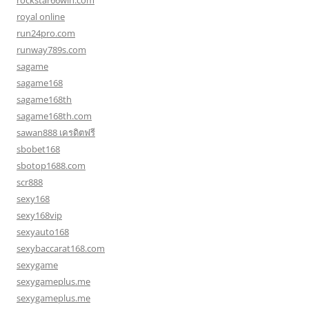
royal online
run24pro.com
runway789s.com
sagame
sagame168
sagame168th
sagame168th.com
sawan888 เครดิตฟรี
sbobet168
sbotop1688.com
scr888
sexy168
sexy168vip
sexyauto168
sexybaccarat168.com
sexygame
sexygameplus.me
sexygameplus.me