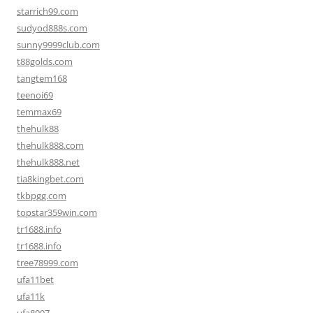
starrich99.com
sudyod888s.com
sunny9999club.com
t88golds.com
tangtem168
teenoi69
temmax69
thehulk88
thehulk888.com
thehulk888.net
tia8kingbet.com
tkbpgg.com
topstar359win.com
tr1688.info
tr1688.info
tree78999.com
ufa11bet
ufa11k
ufa8997