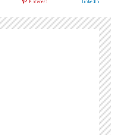
Pinterest
LinkedIn