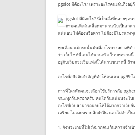
pgslot มีดีอะไร? เพราะอะไรคนเล่นถึงอยู่ก
pgslot มีดีอะไร? นี่เป็นสิ่งที่หลายๆค
ถามคนที่เล่นสล็อตมานานนับเป็นเวลาห
แน่นอน ไม่ต้องหวือหวา ไม่ต้องมีโปรแรงทุก
ทุกเดือน แม้กระนั้นมันมีอะไรบางอย่างที่ท
ว่า เว็บไซต์นี้เล่นได้นานจริง ในบทควา
อยู่กับเว็บตรงเว็บแห่งนี้ได้นานขนาดนี้ ถ้า
อะไรคือปัจจัยสำคัญที่ทำให้คนเล่น pg99 
การที่ใครสักคนจะเลือกใช้บริการกับ pgh
ชนะทุกวันหรอกครับ คนใดกันแน่มันจะไปเล่
อะไรที่เว็บสามารถมอบให้ได้มากกว่าเว็บอื่นๆด้
เครียด ไม่เคยทราบสึกฝ่าฝืน และไม่จำเป็
1. จังหวะเกมที่ไม่เร่งมากจนเกินความจำเป