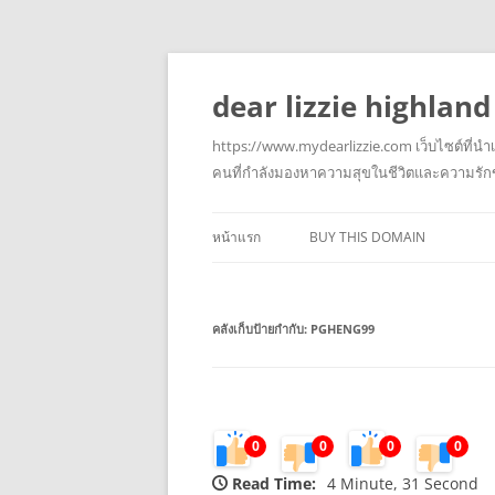
dear lizzie highland
https://www.mydearlizzie.com เว็บไซต์ที่นำ
คนที่กำลังมองหาความสุขในชีวิตและความรักข
หน้าแรก
BUY THIS DOMAIN
คลังเก็บป้ายกำกับ:
PGHENG99
0
0
0
0
Read Time:
4 Minute, 31 Second