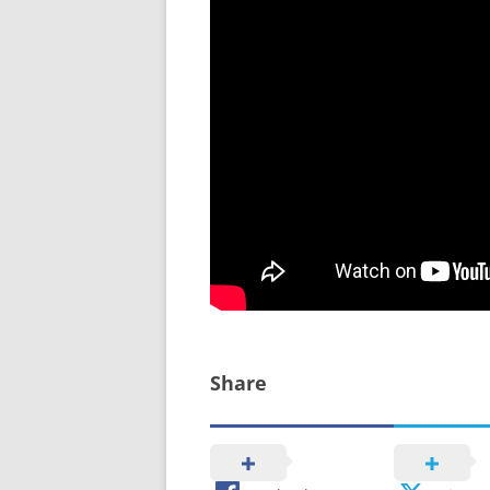
Share