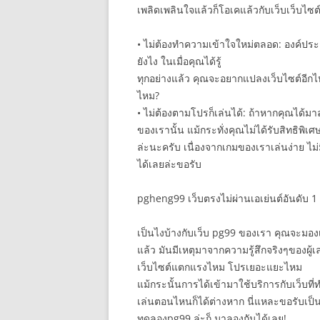
เพลิดเพลินใจแล้วก็โอเคแล้วกับเว็บเว็บไซต
• ไม่ต้องทำความเข้าใจใหม่ตลอด: องค์ปร
ยังไง ในเมื่อคุณได้รู้
ทุกอย่างแล้ว คุณจะอยากแปลงเว็บไซต์อีกไห
ไหม?
• ไม่ต้องตามโปรก็เล่นได้: ถ้าหากคุณได้
ของเรานั้น แม้กระทั่งคุณไม่ได้รับสิทธิพ
ล่ะนะครับ เนื่องจากเกมของเราเล่นง่าย ไม
ได้เลยล่ะขอรับ
pgheng99 เว็บตรงไม่ผ่านเอเย่นต์อันดับ 1
เป็นไงบ้างกับเว็บ pg99 ของเรา คุณจะมอง
แล้ว มันมีเหตุมาจากความรู้สึกจริงๆของผู้
เว็บไซต์แตกแรงไหม โปรเยอะแยะไหม
แม้กระนั้นการได้เข้ามาใช้บริการกับเว็บท
เล่นตอนไหนก็ได้ต่างหาก นี่แหละขอรับเ
ทดลองpg99 ล่ะก็ มาลองกันได้เลย!