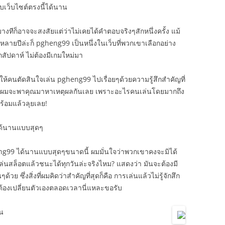
ับเว็บไซต์ตรงนี้ได้นาน
นบางทีก็อาจจะสงสัยแต่ว่าไม่เคยได้คำตอบจริงๆสักหนึ่งครั้ง แม้
ลายปีล่ะก็ pgheng99 เป็นหนึ่งในเว็บที่พวกเขาเลือกอย่าง
สัปดาห์ ไม่ต้องมีเกมใหม่มา
ำให้คนตัดสินใจเล่น pgheng99 ไปเรื่อยๆด้วยความรู้สึกสำคัญที่
มนี้ ผมจะพาคุณมาหาเหตุผลกันเลย เพราะอะไรคนเล่นโดยมากถึง
พร้อมแล้วลุยเลย!
ได้นานแบบสุดๆ
eng99 ได้นานแบบสุดๆขนาดนี้ ผมมั่นใจว่าพวกเขาคงจะมิได้
นสล็อตแล้วชนะได้ทุกวันล่ะจริงไหม? แสดงว่า มันจะต้องมี
วย ซึ่งสิ่งที่ผมคิดว่าสำคัญที่สุดก็คือ การเล่นแล้วไม่รู้จักสึก
นต้องเปลี่ยนตัวเองตลอดเวลานี่แหละขอรับ
็น