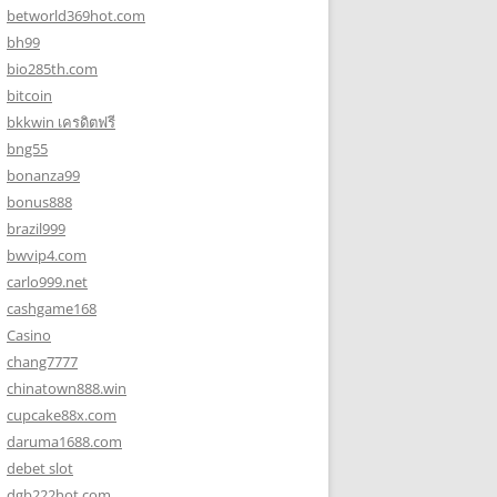
betworld369hot.com
bh99
bio285th.com
bitcoin
bkkwin เครดิตฟรี
bng55
bonanza99
bonus888
brazil999
bwvip4.com
carlo999.net
cashgame168
Casino
chang7777
chinatown888.win
cupcake88x.com
daruma1688.com
debet slot
dgb222hot.com