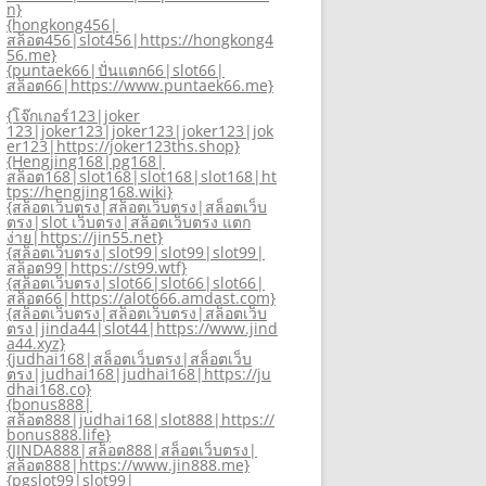
n}
{hongkong456|
สล็อต456|slot456|https://hongkong4
56.me}
{puntaek66|ปั่นแตก66|slot66|
สล็อต66|https://www.puntaek66.me}
{โจ๊กเกอร์123|joker
123|joker123|joker123|joker123|jok
er123|https://joker123ths.shop}
{Hengjing168|pg168|
สล็อต168|slot168|slot168|slot168|ht
tps://hengjing168.wiki}
{สล็อตเว็บตรง|สล็อตเว็บตรง|สล็อตเว็บ
ตรง|slot เว็บตรง|สล็อตเว็บตรง แตก
ง่าย|https://jin55.net}
{สล็อตเว็บตรง|slot99|slot99|slot99|
สล็อต99|https://st99.wtf}
{สล็อตเว็บตรง|slot66|slot66|slot66|
สล็อต66|https://alot666.amdast.com}
{สล็อตเว็บตรง|สล็อตเว็บตรง|สล็อตเว็บ
ตรง|jinda44|slot44|https://www.jind
a44.xyz}
{judhai168|สล็อตเว็บตรง|สล็อตเว็บ
ตรง|judhai168|judhai168|https://ju
dhai168.co}
{bonus888|
สล็อต888|judhai168|slot888|https://
bonus888.life}
{JINDA888|สล็อต888|สล็อตเว็บตรง|
สล็อต888|https://www.jin888.me}
{pgslot99|slot99|