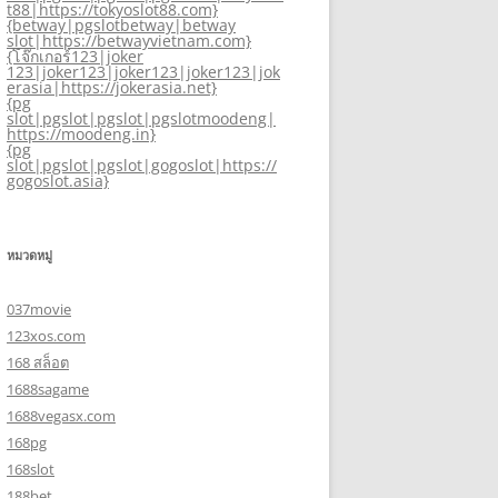
t88|https://tokyoslot88.com}
{betway|pgslotbetway|betway
slot|https://betwayvietnam.com}
{โจ๊กเกอร์123|joker
123|joker123|joker123|joker123|jok
erasia|https://jokerasia.net}
{pg
slot|pgslot|pgslot|pgslotmoodeng|
https://moodeng.in}
{pg
slot|pgslot|pgslot|gogoslot|https://
gogoslot.asia}
หมวดหมู่
037movie
123xos.com
168 สล็อต
1688sagame
1688vegasx.com
168pg
168slot
188bet