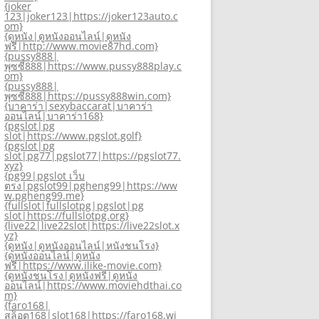
{joker
123|joker123|https://joker123auto.c
om}
{ดูหนัง|ดูหนังออนไลน์|ดูหนัง
ฟรี|http://www.movie87hd.com}
{pussy888|
พุซซี่888|https://www.pussy888play.c
om}
{pussy888|
พุซซี่888|https://pussy888win.com}
{บาคาร่า|sexybaccarat|บาคาร่า
ออนไลน์|บาคาร่า168}
{pgslot|pg
slot|https://www.pgslot.golf}
{pgslot|pg
slot|pg77|pgslot77|https://pgslot77.
xyz}
{pg99|pgslot เว็บ
ตรง|pgslot99|pgheng99|https://ww
w.pgheng99.me}
{fullslot|fullslotpg|pgslot|pg
slot|https://fullslotpg.org}
{live22|live22slot|https://live22slot.x
yz}
{ดูหนัง|ดูหนังออนไลน์|หนังชนโรง}
{ดูหนังออนไลน์|ดูหนัง
ฟรี|https://www.ilike-movie.com}
{ดูหนังชนโรง|ดูหนังฟรี|ดูหนัง
ออนไลน์|https://www.moviehdthai.co
m}
{faro168|
สล็อต168|slot168|https://faro168.wi