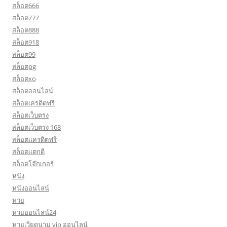
สล็อต666
สล็อต777
สล็อต888
สล็อต918
สล็อต99
สล็อตpg
สล็อตxo
สล็อตออนไลน์
สล็อตเครดิตฟรี
สล็อตเว็บตรง
สล็อตเว็บตรง 168
สล็อตเเครดิตฟรี
สล็อตแตกดี
สล็อตโจ๊กเกอร์
หนัง
หนังออนไลน์
หวย
หวยออนไลน์24
หวยเวียดนาม vip ออนไลน์