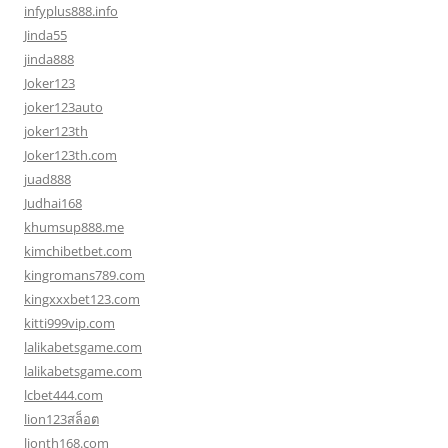
infyplus888.info
Jinda55
jinda888
Joker123
joker123auto
joker123th
Joker123th.com
juad888
Judhai168
khumsup888.me
kimchibetbet.com
kingromans789.com
kingxxxbet123.com
kitti999vip.com
lalikabetsgame.com
lalikabetsgame.com
lcbet444.com
lion123สล็อต
lionth168.com