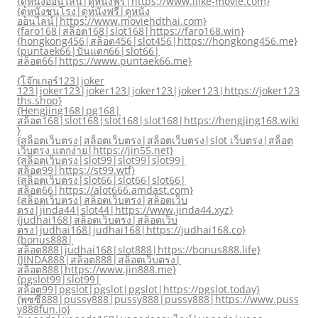
{ดูหนังออนไลน์|ดูหนังฟรี|https://www.ilike-movie.com}
{ดูหนังชนโรง|ดูหนังฟรี|ดูหนัง
ออนไลน์|https://www.moviehdthai.com}
{faro168|สล็อต168|slot168|https://faro168.win}
{hongkong456|สล็อต456|slot456|https://hongkong456.me}
{puntaek66|ปั่นแตก66|slot66|
สล็อต66|https://www.puntaek66.me}
{โจ๊กเกอร์123|joker
123|joker123|joker123|joker123|joker123|https://joker123
ths.shop}
{Hengjing168|pg168|
สล็อต168|slot168|slot168|slot168|https://hengjing168.wiki
}
{สล็อตเว็บตรง|สล็อตเว็บตรง|สล็อตเว็บตรง|slot เว็บตรง|สล็อต
เว็บตรง แตกง่าย|https://jin55.net}
{สล็อตเว็บตรง|slot99|slot99|slot99|
สล็อต99|https://st99.wtf}
{สล็อตเว็บตรง|slot66|slot66|slot66|
สล็อต66|https://alot666.amdast.com}
{สล็อตเว็บตรง|สล็อตเว็บตรง|สล็อตเว็บ
ตรง|jinda44|slot44|https://www.jinda44.xyz}
{judhai168|สล็อตเว็บตรง|สล็อตเว็บ
ตรง|judhai168|judhai168|https://judhai168.co}
{bonus888|
สล็อต888|judhai168|slot888|https://bonus888.life}
{JINDA888|สล็อต888|สล็อตเว็บตรง|
สล็อต888|https://www.jin888.me}
{pgslot99|slot99|
สล็อต99|pgslot|pgslot|pgslot|https://pgslot.today}
{พุซซี่888|pussy888|pussy888|pussy888|https://www.puss
y888fun.io}