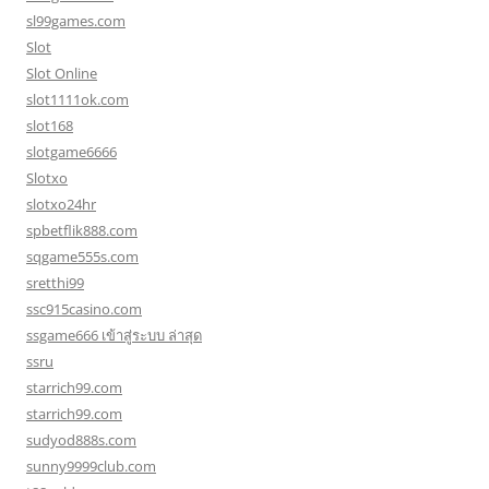
sl99games.com
Slot
Slot Online
slot1111ok.com
slot168
slotgame6666
Slotxo
slotxo24hr
spbetflik888.com
sqgame555s.com
sretthi99
ssc915casino.com
ssgame666 เข้าสู่ระบบ ล่าสุด
ssru
starrich99.com
starrich99.com
sudyod888s.com
sunny9999club.com