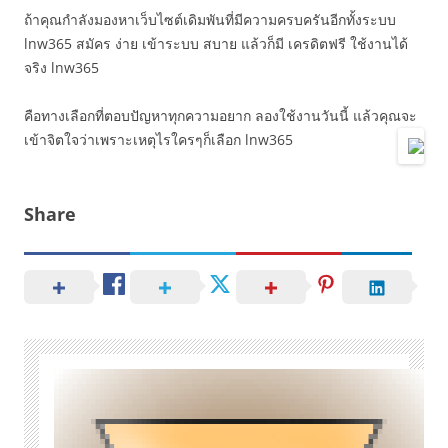
ถ้าคุณกำลังมองหาเว็บไซต์เดิมพันที่มีความครบครันอีกทั้งระบบ
lnw365 สมัคร ง่าย เข้าระบบ สบาย แล้วก็มี เครดิตฟรี ใช้งานได้
จริง lnw365
คือทางเลือกที่ตอบปัญหาทุกความอยาก ลองใช้งานวันนี้ แล้วคุณจะ
เข้าจิตใจว่าเพราะเหตุไรใครๆก็เลือก lnw365
Share