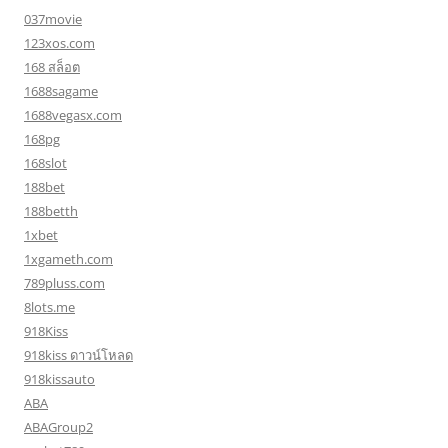
037movie
123xos.com
168 สล็อต
1688sagame
1688vegasx.com
168pg
168slot
188bet
188betth
1xbet
1xgameth.com
789pluss.com
8lots.me
918Kiss
918kiss ดาวน์โหลด
918kissauto
ABA
ABAGroup2