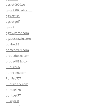
pgslot9999.co
pgslot999bets.com
pgslotfish
pgslotgolf
pgslotth
pgx62game.com
pgzeus88win.com
pokbet88
porsche999.com
proded888x.com
proded888x.com
PunPro66
PunPro66.com
PunPro777
PunPro777.com
puntaek66
puntaek77
Pussy888