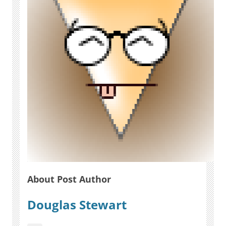
About Post Author
Douglas Stewart