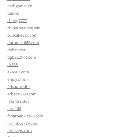
cashgame168
Casino
chang7777
chinatown888.win
cupcake88x.com
daruma1688.com
debet slot
dgb222hot.com
dr888
ek4567.com
enjoy24.fun
erisauto.site
etbet16888.com
fafa 123 slot
faro168
fcharoenkit168.com
finfinbet789.com
finnivips.com