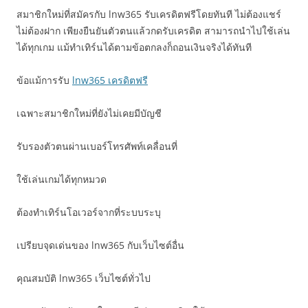
สมาชิกใหม่ที่สมัครกับ lnw365 รับเครดิตฟรีโดยทันที ไม่ต้องแชร์
ไม่ต้องฝาก เพียงยืนยันตัวตนแล้วกดรับเครดิต สามารถนำไปใช้เล่น
ได้ทุกเกม แม้ทำเทิร์นได้ตามข้อตกลงก็ถอนเงินจริงได้ทันที
ข้อแม้การรับ
lnw365 เครดิตฟรี
เฉพาะสมาชิกใหม่ที่ยังไม่เคยมีบัญชี
รับรองตัวตนผ่านเบอร์โทรศัพท์เคลื่อนที่
ใช้เล่นเกมได้ทุกหมวด
ต้องทำเทิร์นโอเวอร์จากที่ระบบระบุ
เปรียบจุดเด่นของ lnw365 กับเว็บไซต์อื่น
คุณสมบัติ lnw365 เว็บไซต์ทั่วไป