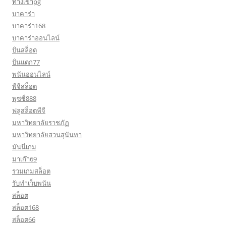
ทางเข้าpg
บาคาร่า
บาคาร่า168
บาคาร่าออนไลน์
ปั่นสล็อต
ปั่นแตก77
พนันออนไลน์
พีจีสล็อต
พุซซี่888
ฟลูสล็อตพีจี
มหาวิทยาลัยราชภัฏ
มหาวิทยาลัยสวนสุนันทา
มันนี่เกม
มาเก๊า69
รวมเกมสล็อต
รับทำเว็บพนัน
สล็อต
สล็อต168
สล็อต66