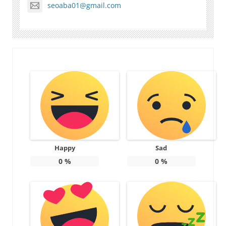
seoaba01@gmail.com
Happy
Sad
0
%
0
%