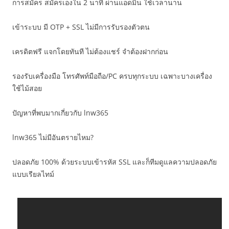
การสมัคร สมัครเองใน 2 นาที ผ่านแอดมิน ใช้เวลานาน
เข้าระบบ มี OTP + SSL ไม่มีการรับรองตัวตน
เครดิตฟรี แจกโดยทันที ไม่ต้องแชร์ จำต้องฝากก่อน
รองรับเครื่องมือ โทรศัพท์มือถือ/PC ครบทุกระบบ เฉพาะบางเครื่อง
ใช้ไม้สอย
ปัญหาที่พบมากเกี่ยวกับ lnw365
lnw365 ไม่มีอันตรายไหม?
ปลอดภัย 100% ด้วยระบบเข้ารหัส SSL และก็ทีมดูแลความปลอดภัย
แบบเรียลไทม์