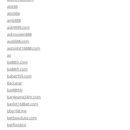
alot66
alot666
amb888
asb9999.com
askyouwin888
audi688.com
autoslot16888.com
av
ba88th.com
ba88th.com
babet555.com
Baccarat
baj88thb
bar4game24hr.com
baslot168bet.com
bbp168.me
betboxclubs.com
betflixtikto