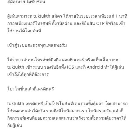
สมัครง่าย ไม่ซับซ้อน
ผู้เล่นสามารถ tuktukth สมัคร ได้ภายในระยะเวลาเพียงแต่ 1 นาที
กรอกเพียงเบอร์โทรศัพท์ ตั้งรหัสผ่าน และก็ยืนยัน OTP ก็พร้อมเข้า
ใช้งานได้โดยทันที
เข้าสู่ระบบสะดวกทุกแพลตฟอร์ม
ไม่ว่าจะเล่นบนโทรศัพท์มือถือ คอมพิวเตอร์ หรือแท็บเล็ต ระบบ
tuktukth เข้าระบบ รองรับอีกทั้ง iOS และก็ Android ทำให้ผู้เล่น
เข้าถึงได้ทุกที่ที่ต้องการ
โปรโมชั่นแล้วก็เครดิตฟรี
tuktukth เครดิตฟรี เป็นโปรโมชั่นที่เด่นรวมทั้งคุ้มค่า โดยสามารถ
ใช้ทดสอบเล่นได้จริง รวมถึงมีโบนัสฝากแรก โบนัสรายวัน แล้วก็
กิจกรรมพิเศษที่มอบความสนุกสนานร่าเริงรวมทั้งความคุ้มราคาให้
กับผู้เล่น