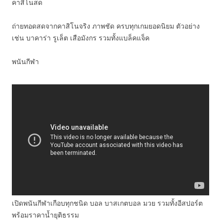
คาสิโนสด
ถ่ายทอดสดจากคาสิโนจริง ภาพชัด ครบทุกเกมยอดนิยม ตัวอย่าง
เช่น บาคาร่า รูเล็ต เสือมังกร รวมทั้งแบล็คแจ็ค
พนันกีฬา
เปิดพนันกีฬาเกือบทุกชนิด บอล บาสเกตบอล มวย รวมทั้งอีสปอร์ต
พร้อมราคาน้ำยุติธรรม