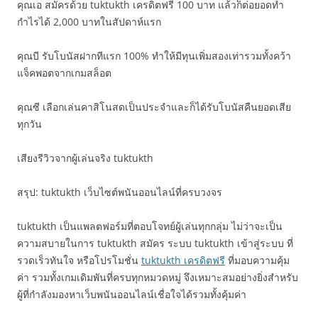
คุณเอ สมัครด้วย tuktukth เครดิตฟรี 100 บาท แล้วก็ต่อยอดทำ
กำไรได้ 2,000 บาทในสัปดาห์แรก
คุณบี รับโบนัสฝากทีแรก 100% ทำให้มีทุนเพิ่มสองเท่ารวมทั้งคว้า
แจ็คพอตจากเกมสล็อต
คุณซี เลือกเล่นคาสิโนสดเป็นประจำและก็ได้รับโบนัสคืนยอดเสีย
ทุกวัน
เสียงรีวิวจากผู้เล่นจริง tuktukth
สรุป: tuktukth เว็บไซต์พนันออนไลน์ที่ครบวงจร
tuktukth เป็นแพลตฟอร์มที่ตอบโจทย์ผู้เล่นทุกกลุ่ม ไม่ว่าจะเป็น
ความสบายในการ tuktukth สมัคร ระบบ tuktukth เข้าสู่ระบบ ที่
รวดเร็วทันใจ หรือโปรโมชั่น
tuktukth เครดิตฟรี
ที่มอบความคุ้ม
ค่า รวมทั้งเกมเดิมพันที่ครบทุกหมวดหมู่ จึงเหมาะสมอย่างยิ่งสำหรับ
ผู้ที่กำลังมองหาเว็บพนันออนไลน์เชื่อใจได้รวมทั้งคุ้มค่า