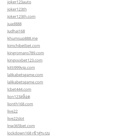
joker123auto
joker123th
Joker123th.com
juad888
Judhai168
khumsup888.me
kimchibetbet.com
kingromans789.com
kingxxxbet123.com
kitti999vip.com
lalikabetsgame.com
lalikabetsgame.com
lcbet444.com
lion123สล็อต
lionth168.com
live22
live22slot
lnw365bet.com
lockdown168 เข้าสู่ระบบ