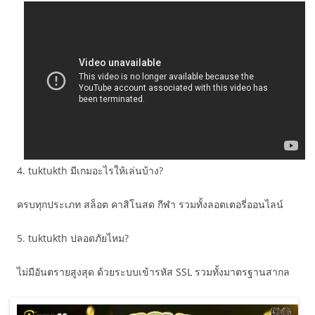
4. tuktukth มีเกมอะไรให้เล่นบ้าง?
ครบทุกประเภท สล็อต คาสิโนสด กีฬา รวมทั้งลอตเตอรี่ออนไลน์
5. tuktukth ปลอดภัยไหม?
ไม่มีอันตรายสูงสุด ด้วยระบบเข้ารหัส SSL รวมทั้งมาตรฐานสากล