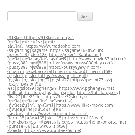
ค้นหา
สำหรับ:
{918kiss|https://918kissauto.xyz}
{ดูหนัง|หนังชนโรง|ดูหนัง
ออนไลน์|https://www.madoohd.com}
{sa gaming|sagame|https://sagame168th.club}
{joker 123|joker123|https://joker123auto.com}
{ดูหนัง|ดูหนังออนไลน์|ดูหนังฟรี|http://www.movie87hd.com}
{pussy888|พุซซี่888|https://www.pussy888play.com}
{pussy888|พุซซี่888|https://pussy888win.com}
{บาคาร่า|sexybaccarat|บาคาร่าออนไลน์|บาคาร่า168}
{pgslot|pg slot|https://www.pgslot.golf}
{pgslot|pg slot|pg77|pgslot77|https://pgslot77.xyz}
{pg99|pgslot เว็บ
ตรง|pgslot99|pgheng99|https://www.pgheng99.me}
{fullslot|fullslotpg|pgslot|pg slot|https://fullslotpg.org}
{live22|live22slot|https://live22slot.xyz}
{ดูหนัง|ดูหนังออนไลน์|หนังชนโรง}
{ดูหนังออนไลน์|ดูหนังฟรี|https://www.ilike-movie.com}
{ดูหนังชนโรง|ดูหนังฟรี|ดูหนัง
ออนไลน์|https://www.moviehdthai.com}
{faro168|สล็อต168|slot168|https://faro168.win}
{hongkong456|สล็อต456|slot456|https://hongkong456.me}
{puntaek66|ปั่นแตก66|slot66|
สล็อต66|https://www.puntaek66.me}