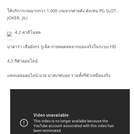
ให้บริการเกมมากกว่า 1,000 เกมจากค่ายดัง ดังเช่น PG SLOT,
JOKER, JILI
4.2 คาสิโนสด
บาคาร่า เสือมังกร รูเล็ต ถ่ายทอดสดจากบ่อนจริงในระบบ HD
4.3 กีฬาออนไลน์
แทงบอลออนไลน์ มวย บาสเกตบอล รวมทั้งกีฬาเหมือนจริง