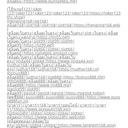
สล็อต66|https://www.puntaek66.me}
{โจ๊กเกอร์123|joker
123|joker123|joker123|joker123|joker123|https://joker123
ths.shop}
{Hengjing168|pg168|
สล็อต168|slot168|slot168|slot168|https://hengjing168.wiki
}
{สล็อตเว็บตรง|สล็อตเว็บตรง|สล็อตเว็บตรง|slot เว็บตรง|สล็อต
เว็บตรง แตกง่าย|https://jin55.net}
{สล็อตเว็บตรง|slot99|slot99|slot99|
สล็อต99|https://st99.wtf}
{สล็อตเว็บตรง|slot66|slot66|slot66|
สล็อต66|https://alot666.amdast.com}
{สล็อตเว็บตรง|สล็อตเว็บตรง|สล็อตเว็บ
ตรง|jinda44|slot44|https://www.jinda44.xyz}
{judhai168|สล็อตเว็บตรง|สล็อตเว็บ
ตรง|judhai168|judhai168|https://judhai168.co}
{bonus888|
สล็อต888|judhai168|slot888|https://bonus888.life}
{JINDA888|สล็อต888|สล็อตเว็บตรง|
สล็อต888|https://www.jin888.me}
{pgslot99|slot99|
สล็อต99|pgslot|pgslot|pgslot|https://pgslot.today}
{พุซซี่888|pussy888|pussy888|pussy888|https://www.puss
y888fun.io}
{บาคาร่า|บาคาร่า168|บาคาร่าออนไลน์|บาคาร่า|บาคา
ร่า|https://www.sexyauto168.xyz}
{slotxo24hr|slotxo|slotxo|slotxo|slotxo|
สล็อตxo|https://www.slotxo24hr.website}
{สล็อตทดลอง|สล็อตเว็บ
ตรง|slotpg|slotpg|slotpg|https://www.tangtem168.asia}