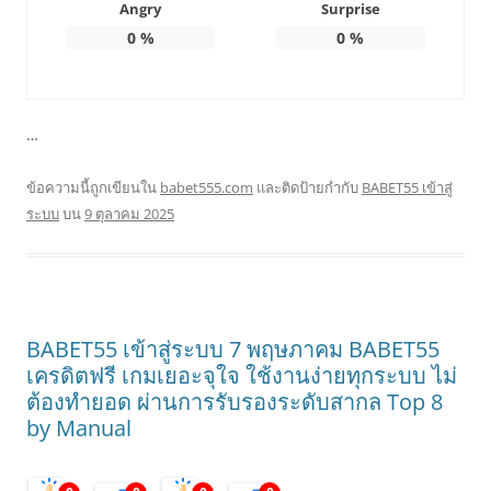
Angry
Surprise
0
%
0
%
…
ข้อความนี้ถูกเขียนใน
babet555.com
และติดป้ายกำกับ
BABET55 เข้าสู่
ระบบ
บน
9 ตุลาคม 2025
BABET55 เข้าสู่ระบบ 7 พฤษภาคม BABET55
เครดิตฟรี เกมเยอะจุใจ ใช้งานง่ายทุกระบบ ไม่
ต้องทำยอด ผ่านการรับรองระดับสากล Top 8
by Manual