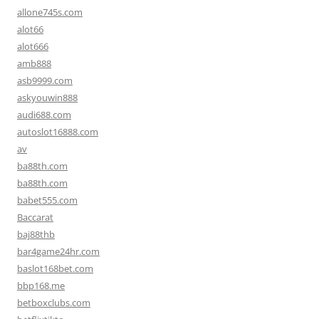
allone745s.com
alot66
alot666
amb888
asb9999.com
askyouwin888
audi688.com
autoslot16888.com
av
ba88th.com
ba88th.com
babet555.com
Baccarat
baj88thb
bar4game24hr.com
baslot168bet.com
bbp168.me
betboxclubs.com