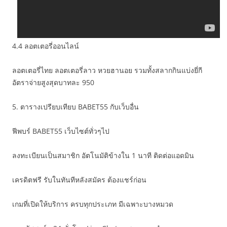
4.4 ลอตเตอรี่ออนไลน์
ลอตเตอรี่ไทย ลอตเตอรี่ลาว หวยฮานอย รวมทั้งสลากกินแบ่งยี่กี
อัตราจ่ายสูงสุดบาทละ 950
5. ตารางเปรียบเทียบ BABET55 กับเว็บอื่น
ฟีพบร์ BABET55 เว็บไซต์ทั่วๆไป
ลงทะเบียนเป็นสมาชิก อัตโนมัติข้างใน 1 นาที ติดต่อแอดมิน
เครดิตฟรี รับในทันทีหลังสมัคร ต้องแชร์ก่อน
เกมที่เปิดให้บริการ ครบทุกประเภท มีเฉพาะบางหมวด