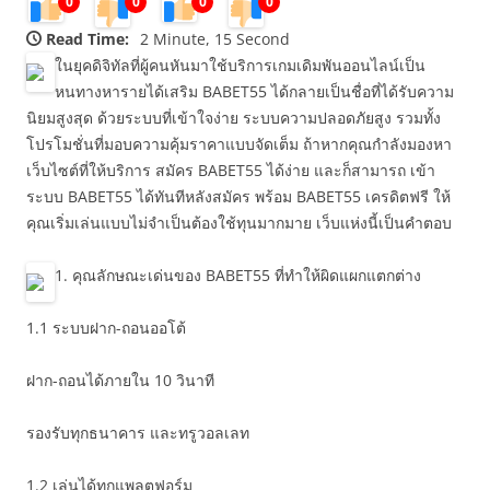
0
0
0
0
Read Time:
2 Minute, 15 Second
ในยุคดิจิทัลที่ผู้คนหันมาใช้บริการเกมเดิมพันออนไลน์เป็น
หนทางหารายได้เสริม BABET55 ได้กลายเป็นชื่อที่ได้รับความ
นิยมสูงสุด ด้วยระบบที่เข้าใจง่าย ระบบความปลอดภัยสูง รวมทั้ง
โปรโมชั่นที่มอบความคุ้มราคาแบบจัดเต็ม ถ้าหากคุณกำลังมองหา
เว็บไซต์ที่ให้บริการ สมัคร BABET55 ได้ง่าย และก็สามารถ เข้า
ระบบ BABET55 ได้ทันทีหลังสมัคร พร้อม BABET55 เครดิตฟรี ให้
คุณเริ่มเล่นแบบไม่จำเป็นต้องใช้ทุนมากมาย เว็บแห่งนี้เป็นคำตอบ
1. คุณลักษณะเด่นของ BABET55 ที่ทำให้ผิดแผกแตกต่าง
1.1 ระบบฝาก-ถอนออโต้
ฝาก-ถอนได้ภายใน 10 วินาที
รองรับทุกธนาคาร และทรูวอลเลท
1.2 เล่นได้ทุกแพลตฟอร์ม