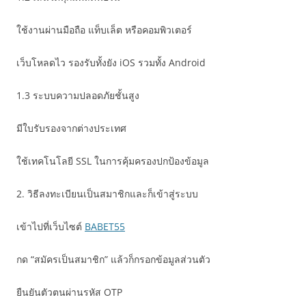
ใช้งานผ่านมือถือ แท็บเล็ต หรือคอมพิวเตอร์
เว็บโหลดไว รองรับทั้งยัง iOS รวมทั้ง Android
1.3 ระบบความปลอดภัยชั้นสูง
มีใบรับรองจากต่างประเทศ
ใช้เทคโนโลยี SSL ในการคุ้มครองปกป้องข้อมูล
2. วิธีลงทะเบียนเป็นสมาชิกและก็เข้าสู่ระบบ
เข้าไปที่เว็บไซต์
BABET55
กด “สมัครเป็นสมาชิก” แล้วก็กรอกข้อมูลส่วนตัว
ยืนยันตัวตนผ่านรหัส OTP