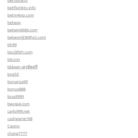
betflixtikto
betflixtikto.info
betm4vip.com
betway
betwin6666.com
betworld369hot.com
bh99
bio285th.com
bitcoin
bkkwin เครดิตฟรี
bng55
bonanza99
bonus888
brazil999
bwvip4.com
carlo999.net
cashgame168
Casino
chang7777