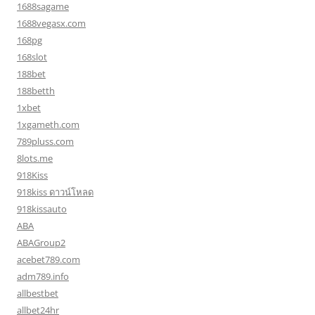
1688sagame
1688vegasx.com
168pg
168slot
188bet
188betth
1xbet
1xgameth.com
789pluss.com
8lots.me
918Kiss
918kiss ดาวน์โหลด
918kissauto
ABA
ABAGroup2
acebet789.com
adm789.info
allbestbet
allbet24hr