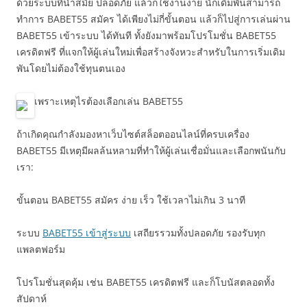
ด้วยระบบที่นำสมัย ปลอดภัย แล้วก็ใช้งานง่าย นักเดิมพันสามารถ
ทำการ BABET55 สมัคร ได้เพียงไม่กี่ขั้นตอน แล้วก็ไปสู่การเล่นผ่าน
BABET55 เข้าระบบ ได้ทันที ทั้งยังมาพร้อมโปรโมชั่น BABET55
เครดิตฟรี ที่แจกให้ผู้เล่นใหม่เพื่อสร้างจังหวะสำหรับในการเริ่มเดิม
พันโดยไม่ต้องใช้ทุนตนเอง
เพราะเหตุไรต้องเลือกเล่น BABET55
ถ้าเกิดคุณกำลังมองหาเว็บไซต์สล็อตออนไลน์ที่ครบเครื่อง
BABET55 มีเหตุมีผลล้นหลามที่ทำให้ผู้เล่นเชื่อมั่นและเลือกพนันกับ
เรา:
ขั้นตอน BABET55 สมัคร ง่าย เร็ว ใช้เวลาไม่เกิน 3 นาที
ระบบ
BABET55 เข้าสู่ระบบ
เสถียรรวมทั้งปลอดภัย รองรับทุก
แพลตฟอร์ม
โปรโมชั่นสุดคุ้ม เช่น BABET55 เครดิตฟรี และก็โบนัสตลอดทั้ง
สัปดาห์