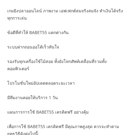
เกมยิงปลาออนไลน์ ภาพงาม เอฟเฟกต์สมจริงสมจัง ทำเงินได้จริง
ทุกการเล่น
ข้อดีที่ทำให้ BABET55 แตกต่างกัน
ระบบฝากถอนออโต้เร็วทันใจ
รองรับทุกเครื่องใช้ไม้สอย ทั้งยังโทรศัพท์เคลื่อนที่รวมทั้ง
คอมพิวเตอร์
โปรโมชั่นใหม่อัปเดตตลอดระยะเวลา
มีทีมงานคอยให้บริการ 1 วัน
แผนการการใช้ BABET55 เครดิตฟรี อย่างคุ้ม
เพื่อการใช้ BABET55 เครดิตฟรี มีคุณภาพสูงสุด ควรจะทำตาม
ยุทธวิธีดังต่อไปนี้: