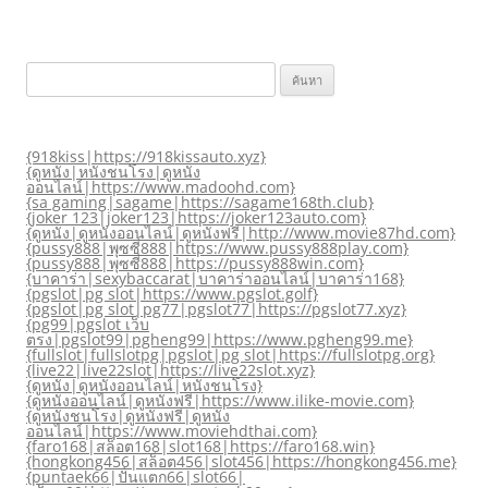
ค้นหา
สำหรับ:
{918kiss|https://918kissauto.xyz}
{ดูหนัง|หนังชนโรง|ดูหนัง
ออนไลน์|https://www.madoohd.com}
{sa gaming|sagame|https://sagame168th.club}
{joker 123|joker123|https://joker123auto.com}
{ดูหนัง|ดูหนังออนไลน์|ดูหนังฟรี|http://www.movie87hd.com}
{pussy888|พุซซี่888|https://www.pussy888play.com}
{pussy888|พุซซี่888|https://pussy888win.com}
{บาคาร่า|sexybaccarat|บาคาร่าออนไลน์|บาคาร่า168}
{pgslot|pg slot|https://www.pgslot.golf}
{pgslot|pg slot|pg77|pgslot77|https://pgslot77.xyz}
{pg99|pgslot เว็บ
ตรง|pgslot99|pgheng99|https://www.pgheng99.me}
{fullslot|fullslotpg|pgslot|pg slot|https://fullslotpg.org}
{live22|live22slot|https://live22slot.xyz}
{ดูหนัง|ดูหนังออนไลน์|หนังชนโรง}
{ดูหนังออนไลน์|ดูหนังฟรี|https://www.ilike-movie.com}
{ดูหนังชนโรง|ดูหนังฟรี|ดูหนัง
ออนไลน์|https://www.moviehdthai.com}
{faro168|สล็อต168|slot168|https://faro168.win}
{hongkong456|สล็อต456|slot456|https://hongkong456.me}
{puntaek66|ปั่นแตก66|slot66|