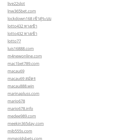
live22slot
lnw365bet.com
lockdown168 เข้าสู่ระบบ
lotto432 ทางเข้า
lotto432 ทางเข้า
lotto77
luis16888.com
m4newonline.com
mac1bet789.com
macau69
macau69 สมัคร
macau888.win
marinapluss.com
mario678
mario678.info
medee989.com
meekin365day.com
mib555s.com
mmgoldsbets.com