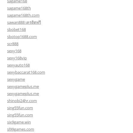
sagame168
sagame168th
sagame168th.com
sawan888 เครดิตฟรี
sbobet168
sbotop1688.com
scr888
sexy168
sexy168vip
sexyauto168
sexybaccarat168.com
sexygame
sexygameplus.me
sexygameplus.me
shinobi24hr.com
sing55fun.com
sing55fun.com
six9game.win
sl99games.com