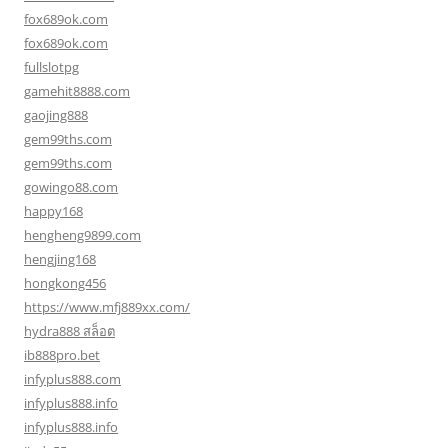
fox689ok.com
fox689ok.com
fullslotpg
gamehit8888.com
gaojing888
gem99ths.com
gem99ths.com
gowingo88.com
happy168
hengheng9899.com
hengjing168
hongkong456
https://www.mfj889xx.com/
hydra888 สล็อต
ib888pro.bet
infyplus888.com
infyplus888.info
infyplus888.info