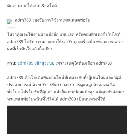
ติดตามรายได้แบบเรียลไทม์
adm789 รองรับการใช้งานทุกแพลตฟอร์ม
ไม่ว่าคุณจะใช้งานผ่านมือถือ แท็บเล็ต หรือคอมพิวเตอร์ เว็บไซต์
adm789 ได้รับการออกแบบให้รองรับทุกเครื่องมือ พร้อมการแสดง
ผลที่เร็วทันใจแล้วก็เสถียร
สรุป:
adm789 เข้าสู่ระบบ
เพราะเหตุใดต้องเลือก adm789
adm789 คือเว็บเดิมพันออนไลน์ที่เหมาะกับทั้งผู้เล่นใหม่และก็ผู้มี
ประสบการณ์ ด้วยบริการที่ครบวงจร การดูแลลูกค้าตลอด 24
ชั่วโมง โปรโมชั่นที่คุ้มค่า แล้วก็ความปลอดภัยสูง แม้คุณกำลังมอง
หาแพลตฟอร์มพนันที่ไว้ใจได้ adm789 เป็นหนทางที่ใช่