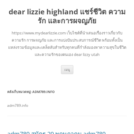
dear lizzie highland แชร์ชีวิต ความ
รัก และการผจญภัย
https://www.mydearlizzie.com เว็บไซต์ที่นำเสนอเรื่องราวเกี่ยวกับ
ความรัก การผจญภัย และการแบ่งปันประสบการณ์ชีวิต พร้อมทั้งเป็น
แหล่งรวมข้อมูลและเคล็ดลับสำหรับทุกคนที่กำลังมองหาความสุขในชีวิต
และความรักของตนเอง dear lizzy utah
ข้าม
เมนู
ไป
ยัง
เนื้อหา
คลังเก็บหมวดหมู่:
ADM789.INFO
adm789.info
adm789 สมัคร 29 พฤษภาคม adm789