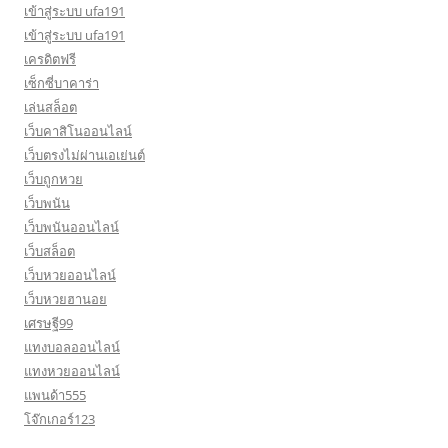
เข้าสู่ระบบ ufa191
เข้าสู่ระบบ ufa191
เครดิตฟรี
เซ็กซี่บาคาร่า
เล่นสล็อต
เว็บคาสิโนออนไลน์
เว็บตรงไม่ผ่านเอเย่นต์
เว็บถูกหวย
เว็บพนัน
เว็บพนันออนไลน์
เว็บสล็อต
เว็บหวยออนไลน์
เว็บหวยฮานอย
เศรษฐี99
แทงบอลออนไลน์
แทงหวยออนไลน์
แพนด้า555
โจ๊กเกอร์123