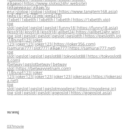
สล็อตxo|https://www.slotxo24hr.website}
{สล็อตทดลอง|สล็อตเว็บ
ตรง|slotpg|slotpg|slotpg|https://www.tangtem168.asia}
{คลิปโป๊|หนังโป๊ไทย|ดูหนังโป๊}
{1xbet|1xbetth|1xbetth|1xbetth|https://1xbetth.vip}
{pg
slot|pgslot|pgslot|pgslot|funny18|https://funny18.asia}
{kiss918|kiss918|kiss918|allbet24|https://allbet24hr.win}
{pg slot|pgslot|pgslot|pgslot|pgslotth|https://pgslotth.io}
{โจ๊กเกอร์123|joker
123|joker123|joker123|https://joker356.com}
{samurai777|slot777|สล็อต777|https://samurai777.net}
{pg
slot|pgslot|pgslot|pgslot88|tokyoslot88|https://tokyoslot8
8.com}
{betway|pgslotbetway|betway
slot|https://betwayvietnam.com}
{โจ๊กเกอร์123|joker
123|joker123|joker123|joker123|jokerasia|https://jokerasi
a.net}
{pg
slot|pgslot|pgslot|pgslotmoodeng|https://moodeng.in}
{pg slot|pgslot|pgslot|gogoslot|https://gogoslot.asia}
หมวดหมู่
037movie