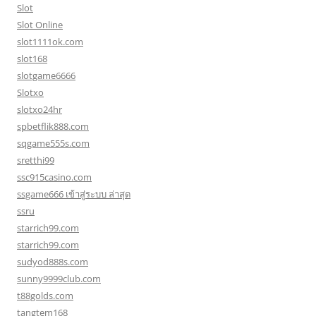
Slot
Slot Online
slot1111ok.com
slot168
slotgame6666
Slotxo
slotxo24hr
spbetflik888.com
sqgame555s.com
sretthi99
ssc915casino.com
ssgame666 เข้าสู่ระบบ ล่าสุด
ssru
starrich99.com
starrich99.com
sudyod888s.com
sunny9999club.com
t88golds.com
tangtem168