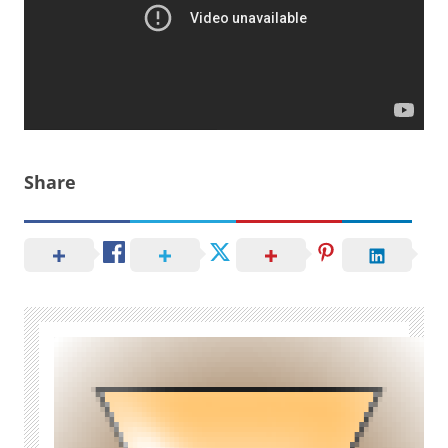
Share