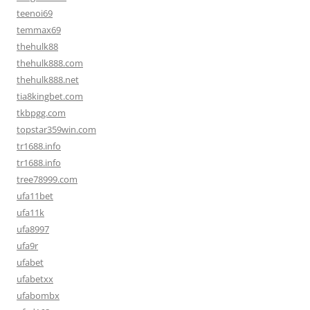
teenoi69
temmax69
thehulk88
thehulk888.com
thehulk888.net
tia8kingbet.com
tkbpgg.com
topstar359win.com
tr1688.info
tr1688.info
tree78999.com
ufa11bet
ufa11k
ufa8997
ufa9r
ufabet
ufabetxx
ufabombx