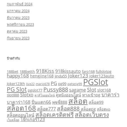
กุมภาพันธ์ 2024
มกราคม 2024
ธันวาคม 2023
พฤศจิกายน 2023
ตุลาคม 2023
กันยายน 2023
ป้ายกำกับ
918Kiss
918kissauto
188bet
188betth
faro168
fullslotpg
happy168
Joker123
hengjing168
joker123auto
jinda55
PGSlot
PG
Joker123th
pg99
live22
mario678
pgheng99
PG Slot
Pussy888
Slot
sagame
slot168
pgslot77
บาคาร่า
Slotxo
ดูหนังออนไลน์
ทางเข้าpg
slot888
คาสิโนออนไลน์
สล็อต
บาคาร่า168
ปั่นแตก66
พุซซี่888
สล็อต99
สล็อต168
สล็อต888
สล็อต777
สล็อตpg
สล็อตxo
สล็อตเว็บตรง
สล็อตเครดิตฟรี
สล็อตออนไลน์
โจ๊กเกอร์123
เว็บสล็อต