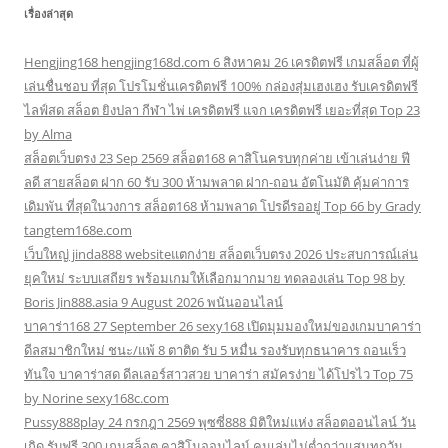
เรื่องล่าสุด
Hengjing168 hengjing168d.com 6 สิงหาคม 26 เครดิตฟรี เกมสล็อต ที่ผู้
เล่นชื่นชอบ ที่สุด โปรโมชั่นเครดิตฟรี 100% กล่องสุ่มเฮงเฮง รับเครดิตฟรี
ไลฟ์สด สล็อต ยิงปลา กีฬา ไพ่ เครดิตฟรี แจก เครดิตฟรี เยอะที่สุด Top 23
by Alma
สล็อตเว็บตรง 23 Sep 2569 สล็อต168 คาสิโนครบทุกค่าย เข้าเล่นง่าย ฟี
ลดี สายสล็อต ฝาก 60 รับ 300 ห้ามพลาด ฝาก-ถอน อัตโนมัติ คุ้มค่าการ
เดิมพัน ที่สุดในวงการ สล็อต168 ห้ามพลาด โปรดีรออยู่ Top 66 by Grady
tangtem168e.com
เว็บใหญ่ jinda888 websiteแตกง่าย สล็อตเว็บตรง 2026 ประสบการณ์เล่น
ยุคใหม่ ระบบเสถียร พร้อมเกมให้เลือกมากมาย ทดลองเล่น Top 98 by
Boris Jin888.asia 9 August 2026 พนันออนไลน์
บาคาร่า168 27 September 26 sexy168 เปิดมุมมองใหม่ของเกมบาคาร่า
ดีลสมาชิกใหม่ ชนะ/แพ้ 8 ตาติด รับ 5 หมื่น รองรับทุกธนาคาร ถอนเร็ว
ทันใจ บาคาร่าสด ดีลเลอร์สาวสวย บาคาร่า สมัครง่าย ได้โปรไว Top 75
by Norine sexy168c.com
Pussy888play 24 กรกฎา 2569 พุซซี่888 มิติใหม่แห่ง สล็อตออนไลน์ วัน
เกิด รับฟรี 300 เกมสล็อต คาสิโนออนไลน์ คนเล่นไม่ต่ำกว่าแสนทุกวัน