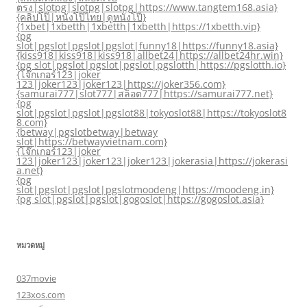
ตรง|slotpg|slotpg|slotpg|https://www.tangtem168.asia}
{คลิปโป๊|หนังโป๊ไทย|ดูหนังโป๊}
{1xbet|1xbetth|1xbetth|1xbetth|https://1xbetth.vip}
{pg
slot|pgslot|pgslot|pgslot|funny18|https://funny18.asia}
{kiss918|kiss918|kiss918|allbet24|https://allbet24hr.win}
{pg slot|pgslot|pgslot|pgslot|pgslotth|https://pgslotth.io}
{โจ๊กเกอร์123|joker
123|joker123|joker123|https://joker356.com}
{samurai777|slot777|สล็อต777|https://samurai777.net}
{pg
slot|pgslot|pgslot|pgslot88|tokyoslot88|https://tokyoslot8
8.com}
{betway|pgslotbetway|betway
slot|https://betwayvietnam.com}
{โจ๊กเกอร์123|joker
123|joker123|joker123|joker123|jokerasia|https://jokerasi
a.net}
{pg
slot|pgslot|pgslot|pgslotmoodeng|https://moodeng.in}
{pg slot|pgslot|pgslot|gogoslot|https://gogoslot.asia}
หมวดหมู่
037movie
123xos.com