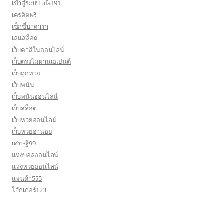
เข้าสู่ระบบ ufa191
เครดิตฟรี
เซ็กซี่บาคาร่า
เล่นสล็อต
เว็บคาสิโนออนไลน์
เว็บตรงไม่ผ่านเอเย่นต์
เว็บถูกหวย
เว็บพนัน
เว็บพนันออนไลน์
เว็บสล็อต
เว็บหวยออนไลน์
เว็บหวยฮานอย
เศรษฐี99
แทงบอลออนไลน์
แทงหวยออนไลน์
แพนด้า555
โจ๊กเกอร์123