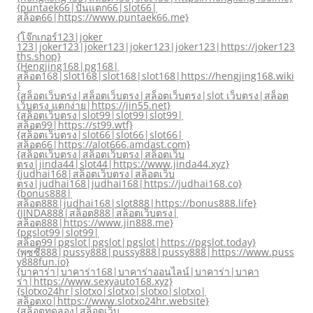
{puntaek66|ปั่นแตก66|slot66|
สล็อต66|https://www.puntaek66.me}
{โจ๊กเกอร์123|joker
123|joker123|joker123|joker123|joker123|https://joker123
ths.shop}
{Hengjing168|pg168|
สล็อต168|slot168|slot168|slot168|https://hengjing168.wiki
}
{สล็อตเว็บตรง|สล็อตเว็บตรง|สล็อตเว็บตรง|slot เว็บตรง|สล็อต
เว็บตรง แตกง่าย|https://jin55.net}
{สล็อตเว็บตรง|slot99|slot99|slot99|
สล็อต99|https://st99.wtf}
{สล็อตเว็บตรง|slot66|slot66|slot66|
สล็อต66|https://alot666.amdast.com}
{สล็อตเว็บตรง|สล็อตเว็บตรง|สล็อตเว็บ
ตรง|jinda44|slot44|https://www.jinda44.xyz}
{judhai168|สล็อตเว็บตรง|สล็อตเว็บ
ตรง|judhai168|judhai168|https://judhai168.co}
{bonus888|
สล็อต888|judhai168|slot888|https://bonus888.life}
{JINDA888|สล็อต888|สล็อตเว็บตรง|
สล็อต888|https://www.jin888.me}
{pgslot99|slot99|
สล็อต99|pgslot|pgslot|pgslot|https://pgslot.today}
{พุซซี่888|pussy888|pussy888|pussy888|https://www.puss
y888fun.io}
{บาคาร่า|บาคาร่า168|บาคาร่าออนไลน์|บาคาร่า|บาคา
ร่า|https://www.sexyauto168.xyz}
{slotxo24hr|slotxo|slotxo|slotxo|slotxo|
สล็อตxo|https://www.slotxo24hr.website}
{สล็อตทดลอง|สล็อตเว็บ