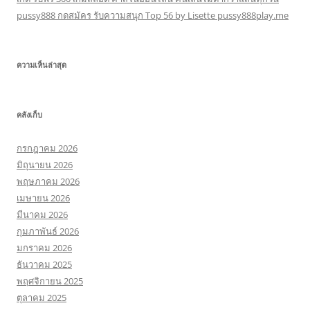
pussy888 กดสมัคร รับความสนุก Top 56 by Lisette pussy888play.me
ความเห็นล่าสุด
คลังเก็บ
กรกฎาคม 2026
มิถุนายน 2026
พฤษภาคม 2026
เมษายน 2026
มีนาคม 2026
กุมภาพันธ์ 2026
มกราคม 2026
ธันวาคม 2025
พฤศจิกายน 2025
ตุลาคม 2025