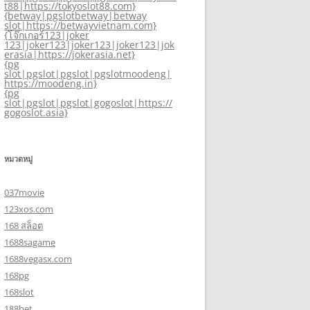
t88|https://tokyoslot88.com}
{betway|pgslotbetway|betway
slot|https://betwayvietnam.com}
{โจ๊กเกอร์123|joker
123|joker123|joker123|joker123|jok
erasia|https://jokerasia.net}
{pg
slot|pgslot|pgslot|pgslotmoodeng|
https://moodeng.in}
{pg
slot|pgslot|pgslot|gogoslot|https://
gogoslot.asia}
หมวดหมู่
037movie
123xos.com
168 สล็อต
1688sagame
1688vegasx.com
168pg
168slot
188bet