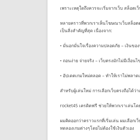
เพราะเหตุใดถึงควรจะเริ่มจากเว็บ สล็อตเว
หลายคราวที่พวกเราเห็นโฆษณาเว็บสล็อตต่
เป็นสิ่งสำคัญที่สุด เนื่องจาก:
• มั่นอกมั่นใจเรื่องความปลอดภัย – เงินข
• ถอนง่าย จ่ายจริง – เว็บตรงมักไม่มีเงื่อน
• อัปเดตเกมใหม่ตลอด – ทำให้เราไม่พลาด
สำหรับผู้เล่นใหม่ การเลือกเว็บตรงถือได้
rocket45 เครดิตฟรี ช่วยให้พวกเราเล่นโดย
ผมคิดออกว่าคราวแรกที่เริ่มเล่น ผมเลือกเว็
ทดลองเกมต่างๆโดยไม่ต้องใช้เงินตัวเอง