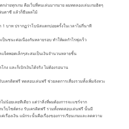
ตีแตกง่ายทุกเกม คือเว็บที่คนเล่นมากมาย ผมทดลองเล่นเกมฮิตๆ
นตาซี แล้วก็ธีมผลไม้
่ำ 1 บาท ปรากฏว่าโบนัสแตกบ่อยครั้งในเวลาไม่กี่นาที
ผลเป็นชนะต่อเนื่องกันหลายรอบ ทำให้ผลกำไรพุ่งเร็ว
างวัลแจ็คพอตเล็กๆสะสมเป็นเงินจำนวนหลายชิ้น
้คดโกง และก็เบิกเงินได้จริง ไม่ต้องรอนาน
รับเครดิตฟรี ทดสอบเล่นฟรี ช่วยลดการเสี่ยงรวมทั้งเพิ่มจังหวะ
ไม่น้อยเลยทีเดียว แต่ว่าสิ่งที่ผมต้องการจะแชร์จาก
ว็บไซต์ตรง รับเครดิตฟรี รวมทั้งทดสอบเล่นฟรี นั้นมี
แค่เรื่องเงิน แม้กระนั้นคือเรื่องของการเรียนเกมและลดความ