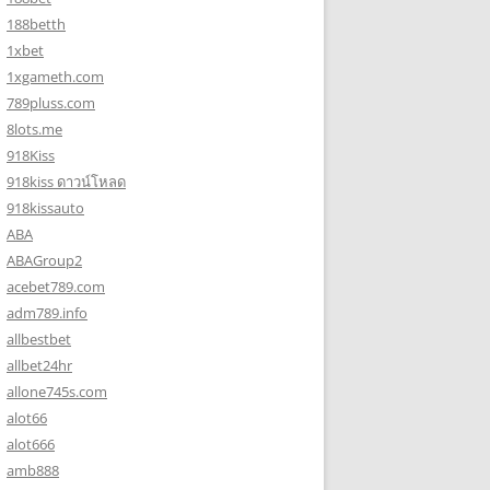
188betth
1xbet
1xgameth.com
789pluss.com
8lots.me
918Kiss
918kiss ดาวน์โหลด
918kissauto
ABA
ABAGroup2
acebet789.com
adm789.info
allbestbet
allbet24hr
allone745s.com
alot66
alot666
amb888