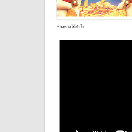
ช่องทางได้กำไร