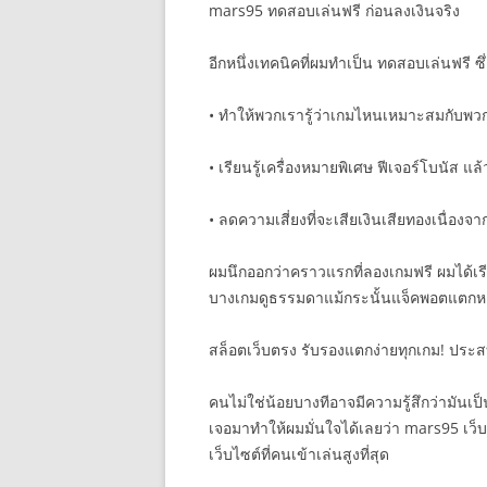
mars95 ทดสอบเล่นฟรี ก่อนลงเงินจริง
อีกหนึ่งเทคนิคที่ผมทำเป็น ทดสอบเล่นฟรี ซึ
• ทำให้พวกเรารู้ว่าเกมไหนเหมาะสมกับพว
• เรียนรู้เครื่องหมายพิเศษ ฟีเจอร์โบนัส แ
• ลดความเสี่ยงที่จะเสียเงินเสียทองเนื่อง
ผมนึกออกว่าคราวแรกที่ลองเกมฟรี ผมได้เรี
บางเกมดูธรรมดาแม้กระนั้นแจ็คพอตแตกหล
สล็อตเว็บตรง รับรองแตกง่ายทุกเกม! ประสบ
คนไม่ใช่น้อยบางทีอาจมีความรู้สึกว่ามัน
เจอมาทำให้ผมมั่นใจได้เลยว่า mars95 เว็บ
เว็บไซต์ที่คนเข้าเล่นสูงที่สุด