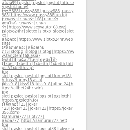
สล็อต99|pgslot|pgslot|pgslot|https:/
/pgslot.today}
{พุซซี่888|pussy888|pussy888|pussy
888|https://www.pussy888fun.io}
{บาคาร่า|บาคาร่า168|บาคาร่า
ออนไลน์|บาคาร่า|บาคา
ร่า|https://www.sexyauto168.xyz}
{slotxo24hr|slotxo|slotxo|slotxo|slot
xo|
สล็อตxo|https://www.slotxo24hr.web
site}
{สล็อตทดลอง|สล็อตเว็บ
ตรง|slotpg|slotpg|slotpg|https://ww
w.tangtem168.asia}
{คลิปโป๊|หนังโป๊ไทย|ดูหนังโป๊}
{1xbet|1xbetth|1xbetth|1xbetth|htt
ps://1xbetth.vip}
{pg
slot|pgslot|pgslot|pgslot|funny18|
https://funny18.asia}
{kiss918|kiss918|kiss918|allbet24|h
ttps://allbet24hr.win}
{pg
slot|pgslot|pgslot|pgslot|pgslotth|
https://pgslotth.io}
{โจ๊กเกอร์123|joker
123|joker123|joker123|https://joker
356.com}
{samurai777|slot777|
สล็อต777|https://samurai777.net}
{pg
slot|pgslot|pgslot|pgslot88|tokyoslo