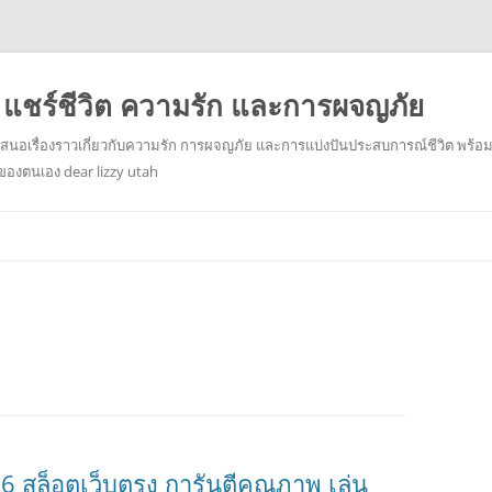
 แชร์ชีวิต ความรัก และการผจญภัย
เสนอเรื่องราวเกี่ยวกับความรัก การผจญภัย และการแบ่งปันประสบการณ์ชีวิต พร้อม
องตนเอง dear lizzy utah
ข้าม
ไป
ยัง
เนื้อหา
 สล็อตเว็บตรง การันตีคุณภาพ เล่น