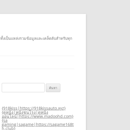
ทั้งเป็นแหล่งรวมข้อมูลและเคล็ดลับสำหรับทุก
ค้นหา
สำหรับ:
{918kiss|https://918kissauto.xyz}
{ดูหนัง|หนังชนโรง|ดูหนัง
ออนไลน์|https://www.madoohd.com}
{sa
gaming|sagame|https://sagame168t
h.club}