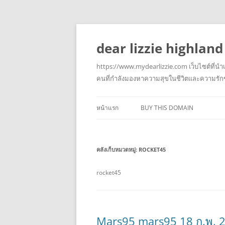
dear lizzie highland
https://www.mydearlizzie.com เว็บไซต์ที่นำ
คนที่กำลังมองหาความสุขในชีวิตและความรักข
หน้าแรก
BUY THIS DOMAIN
คลังเก็บหมวดหมู่:
ROCKET45
rocket45
Mars95 mars95 18 ก.พ. 26