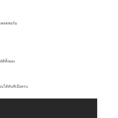
นแพลตฟอร์ม
ัติทั้งผอง
นได้ทันทีเมื่อครบ