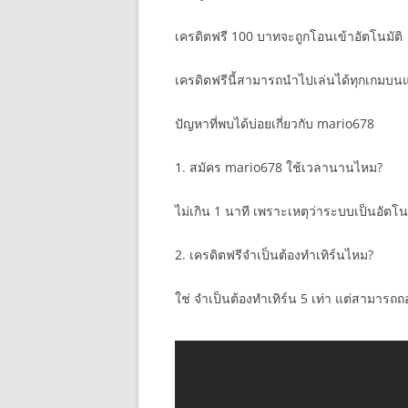
เครดิตฟรี 100 บาทจะถูกโอนเข้าอัตโนมัติ
เครดิตฟรีนี้สามารถนำไปเล่นได้ทุกเกมบ
ปัญหาที่พบได้บ่อยเกี่ยวกับ mario678
1. สมัคร mario678 ใช้เวลานานไหม?
ไม่เกิน 1 นาที เพราะเหตุว่าระบบเป็นอัตโนม
2. เครดิตฟรีจำเป็นต้องทำเทิร์นไหม?
ใช่ จำเป็นต้องทำเทิร์น 5 เท่า แต่สามารถถอ