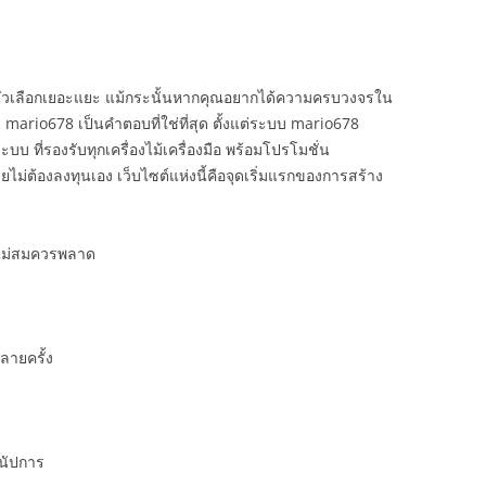
ัวเลือกเยอะแยะ แม้กระนั้นหากคุณอยากได้ความครบวงจรใน
ario678 เป็นคำตอบที่ใช่ที่สุด ตั้งแต่ระบบ mario678
ระบบ ที่รองรับทุกเครื่องไม้เครื่องมือ พร้อมโปรโมชั่น
ดยไม่ต้องลงทุนเอง เว็บไซต์แห่งนี้คือจุดเริ่มแรกของการสร้าง
ณไม่สมควรพลาด
ลายครั้ง
นัปการ