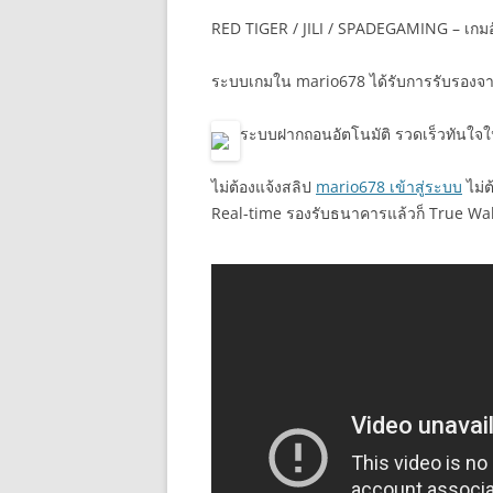
RED TIGER / JILI / SPADEGAMING – เกม
ระบบเกมใน mario678 ได้รับการรับรองจา
ระบบฝากถอนอัตโนมัติ รวดเร็วทันใจใน
ไม่ต้องแจ้งสลิป
mario678 เข้าสู่ระบบ
ไม่
Real-time รองรับธนาคารแล้วก็ True Walle