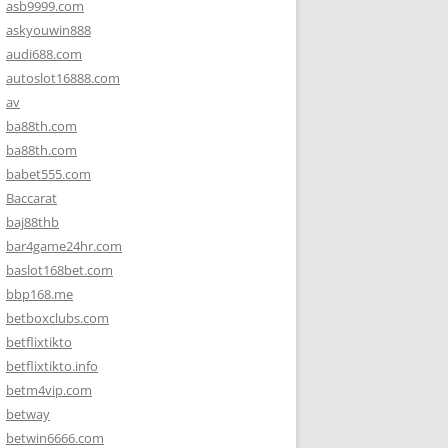
asb9999.com
askyouwin888
audi688.com
autoslot16888.com
av
ba88th.com
ba88th.com
babet555.com
Baccarat
baj88thb
bar4game24hr.com
baslot168bet.com
bbp168.me
betboxclubs.com
betflixtikto
betflixtikto.info
betm4vip.com
betway
betwin6666.com