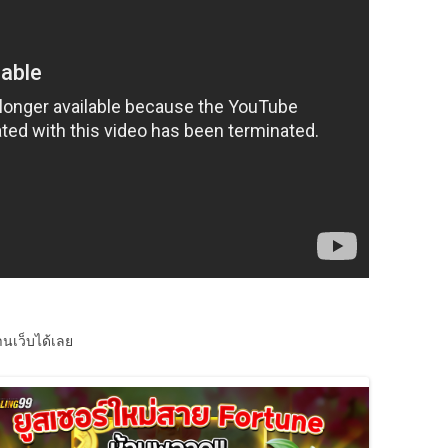
านเว็บได้เลย