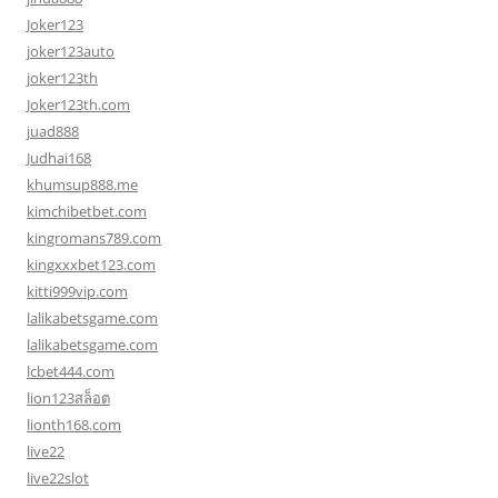
Joker123
joker123auto
joker123th
Joker123th.com
juad888
Judhai168
khumsup888.me
kimchibetbet.com
kingromans789.com
kingxxxbet123.com
kitti999vip.com
lalikabetsgame.com
lalikabetsgame.com
lcbet444.com
lion123สล็อต
lionth168.com
live22
live22slot