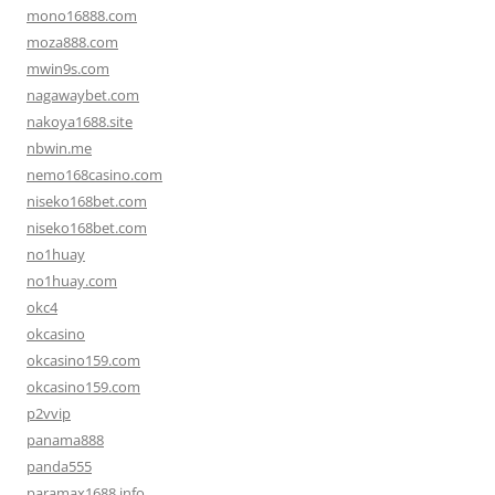
mono16888.com
moza888.com
mwin9s.com
nagawaybet.com
nakoya1688.site
nbwin.me
nemo168casino.com
niseko168bet.com
niseko168bet.com
no1huay
no1huay.com
okc4
okcasino
okcasino159.com
okcasino159.com
p2vvip
panama888
panda555
paramax1688.info