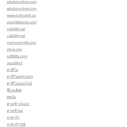
wkslotonline.com
wkslotonline.com
www.tuktukth.us
xpay88game.com
yak699.net
yak699.net
yumyum168.com
z5vip.me
zaf888s.com
zeus66v2
คาสิโน
คาสิโนครบวงจร
คาสิโนออนไลน์
ซีเกมส์68
ดูหนัง
ทางเข้า live22
ทางเข้าpg
บาคาร่า
บาคาร่า168