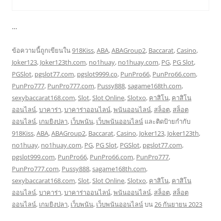
…
ข้อความนี้ถูกเขียนใน
918Kiss
,
ABA
,
ABAGroup2
,
Baccarat
,
Casino
,
Joker123
,
Joker123th.com
,
no1huay
,
no1huay.com
,
PG
,
PG Slot
,
PGSlot
,
pgslot77.com
,
pgslot9999.co
,
PunPro66
,
PunPro66.com
,
PunPro777
,
PunPro777.com
,
Pussy888
,
sagame168th.com
,
sexybaccarat168.com
,
Slot
,
Slot Online
,
Slotxo
,
คาสิโน
,
คาสิโน
ออนไลน์
,
บาคาร่า
,
บาคาร่าออนไลน์
,
พนันออนไลน์
,
สล็อต
,
สล็อต
ออนไลน์
,
เกมยิงปลา
,
เว็บพนัน
,
เว็บพนันออนไลน์
และติดป้ายกำกับ
918Kiss
,
ABA
,
ABAGroup2
,
Baccarat
,
Casino
,
Joker123
,
Joker123th
,
no1huay
,
no1huay.com
,
PG
,
PG Slot
,
PGSlot
,
pgslot77.com
,
pgslot999.com
,
PunPro66
,
PunPro66.com
,
PunPro777
,
PunPro777.com
,
Pussy888
,
sagame168th.com
,
sexybaccarat168.com
,
Slot
,
Slot Online
,
Slotxo
,
คาสิโน
,
คาสิโน
ออนไลน์
,
บาคาร่า
,
บาคาร่าออนไลน์
,
พนันออนไลน์
,
สล็อต
,
สล็อต
ออนไลน์
,
เกมยิงปลา
,
เว็บพนัน
,
เว็บพนันออนไลน์
บน
26 กันยายน 2023