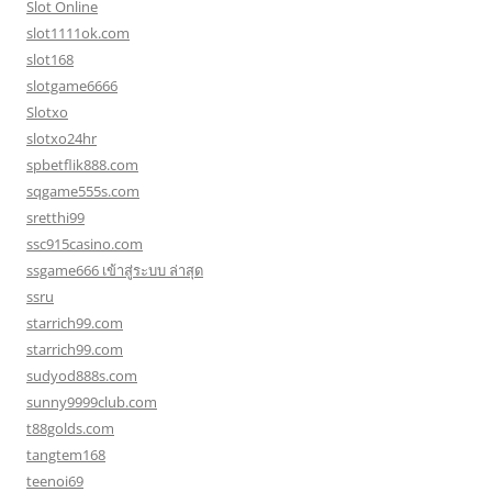
Slot Online
slot1111ok.com
slot168
slotgame6666
Slotxo
slotxo24hr
spbetflik888.com
sqgame555s.com
sretthi99
ssc915casino.com
ssgame666 เข้าสู่ระบบ ล่าสุด
ssru
starrich99.com
starrich99.com
sudyod888s.com
sunny9999club.com
t88golds.com
tangtem168
teenoi69