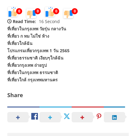
0
0
0
0
Read Time:
16 Second
ที่เที่ยวในกรุงเทพ วัยรุ่น กลางวัน
ที่เที่ยว ก ทม ไม่ใช่ ห้าง
ที่เที่ยวใกล้ฉัน
โปรแกรมเที่ยวกรุงเทพ 1 วัน 2565
ที่เที่ยวธรรมชาติ เงียบๆใกล้ฉัน
ที่เที่ยวกรุงเทพ ถ่ายรูป
ที่เที่ยวในกรุงเทพ ธรรมชาติ
ที่เที่ยวใกล้ กรุงเทพมหานคร
Share