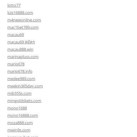
lotto77
luis16888.com
m4newonline.com
mac1bet789.com
macau69
macau69 สมัคร
macau888.win
marinapluss.com
mario678
mario678.info
medee989.com
meekin365day.com
mib555s.com
mmgoldsbets.com
mono1688
mono16888.com
moza888.com
mwin9s.com