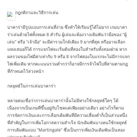
กฎกติกาและวิธีการเล่น
บาคาร่ามีรูปแบบการเล่นที่ง่าย ซึ่งทำให้เรียนรู้ได้ไม่ยาก เกมบาคา
ร่าเล่นด้วยไพ่ทั้งหมด 8 สำรับ ผู้เล่นจะต้องวางเดิมพันว่ามือของ “ผู้
เล่น” หรือ “เจ้ามือ” จะมีค่ารวมใกล้เคียง 9 มากที่สุด หรืออาจเลือก
แทงเสมอก็ได้ การแจกไพ่จะเริ่มต้นที่สองใบสำหรับทั้งสองฝ่าย หาก
ผลรวมของไพ่มีค่าเท่ากับ 9 หรือ 8 จากไพ่สองใบแรกจะไม่มีการแจก
ไพ่เพิ่มเติม หากคะแนนรวมต่ำกว่าก็อาจมีการจั่วไพ่ใบที่สามตามกฎ
ที่กำหนดไว้ล่วงหน้า
กลยุทธ์ในการเล่นบาคาร่า
หลายคนเชื่อว่าการเล่นบาคาร่านั้นไม่มีทางใช้กลยุทธ์ใดๆ ได้
เนื่องจากเป็นเกมที่ขึ้นอยู่กับโชคแต่เพียงอย่างเดียว อย่างไรก็ตาม
การจัดการเงินและการเลือกเดิมพันที่มีความเสี่ยงต่ำก็เป็นส่วนหนึ่ง
ที่สำคัญในการเพิ่มโอกาสความสำเร็จ นักเดิมพันบางคนใช้กลยุทธ์
การเดิมพันแบบ “Martingale” ซึ่งเป็นการเพิ่มเงินเดิมพันเป็นสอง