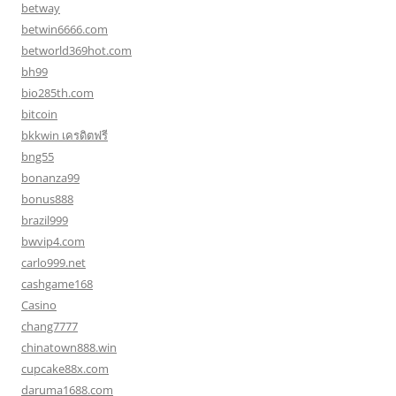
betway
betwin6666.com
betworld369hot.com
bh99
bio285th.com
bitcoin
bkkwin เครดิตฟรี
bng55
bonanza99
bonus888
brazil999
bwvip4.com
carlo999.net
cashgame168
Casino
chang7777
chinatown888.win
cupcake88x.com
daruma1688.com