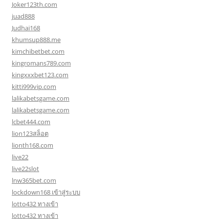
Joker123th.com
juad888
Judhai168
khumsup888.me
kimchibetbet.com
kingromans789.com
kingxxxbet123.com
kitti999vip.com
lalikabetsgame.com
lalikabetsgame.com
lcbet444.com
lion123สล็อต
lionth168.com
live22
live22slot
lnw365bet.com
lockdown168 เข้าสู่ระบบ
lotto432 ทางเข้า
lotto432 ทางเข้า