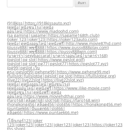
ค้นหา
สำหรับ:
{918kiss|https://918kissauto.xyz}
{ดูหนัง|หนังชนโรง|ดูหนัง
ออนไลน์|https://www.madoohd.com}
{sa gaming|sagame|https://sagame168th.club}
{joker 123|joker123|https://joker123auto.com}
{ดูหนัง|ดูหนังออนไลน์|ดูหนังฟรี|http://www.movie87hd.com}
{pussy888|พุซซี่888|https://www.pussy888play.com}
{pussy888|พุซซี่888|https://pussy888win.com}
{บาคาร่า|sexybaccarat|บาคาร่าออนไลน์|บาคาร่า168}
{pgslot|pg slot|https://www.pgslot.golf}
{pgslot|pg slot|pg77|pgslot77|https://pgslot77.xyz}
{pg99|pgslot เว็บ
ตรง|pgslot99|pgheng99|https://www.pgheng99.me}
{fullslot|fullslotpg|pgslot|pg slot|https://fullslotpg.org}
{live22|live22slot|https://live22slot.xyz}
{ดูหนัง|ดูหนังออนไลน์|หนังชนโรง}
{ดูหนังออนไลน์|ดูหนังฟรี|https://www.ilike-movie.com}
{ดูหนังชนโรง|ดูหนังฟรี|ดูหนัง
ออนไลน์|https://www.moviehdthai.com}
{faro168|สล็อต168|slot168|https://faro168.win}
{hongkong456|สล็อต456|slot456|https://hongkong456.me}
{puntaek66|ปั่นแตก66|slot66|
สล็อต66|https://www.puntaek66.me}
{โจ๊กเกอร์123|joker
123|joker123|joker123|joker123|joker123|https://joker123
ths.shop}