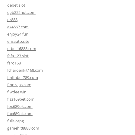
debet slot
dgb222hot.com
dr888
ek4567.com
enjoy24.fun
erisauto.site
etbet16888.com
fafa 123 slot
faro168
fcharoenkit168.com
finfinbet789.com
finnivips.com
fiwdee.win
fizz169bet.com
fox689ok.com
fox689ok.com
fullslotpg
gamehit8888.com