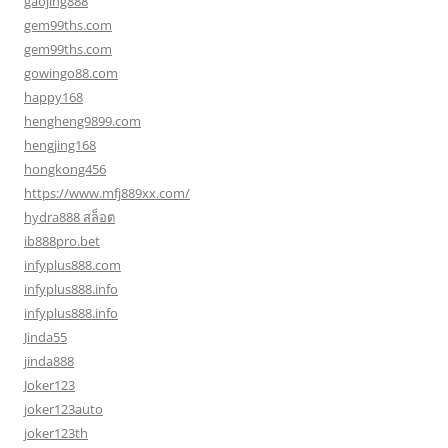
gaojing888
gem99ths.com
gem99ths.com
gowingo88.com
happy168
hengheng9899.com
hengjing168
hongkong456
https://www.mfj889xx.com/
hydra888 สล็อต
ib888pro.bet
infyplus888.com
infyplus888.info
infyplus888.info
Jinda55
jinda888
Joker123
joker123auto
joker123th