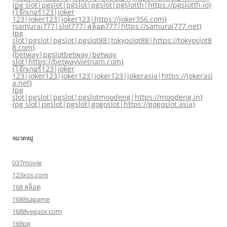
{pg slot|pgslot|pgslot|pgslot|pgslotth|https://pgslotth.io}
{โจ๊กเกอร์123|joker
123|joker123|joker123|https://joker356.com}
{samurai777|slot777|สล็อต777|https://samurai777.net}
{pg
slot|pgslot|pgslot|pgslot88|tokyoslot88|https://tokyoslot8
8.com}
{betway|pgslotbetway|betway
slot|https://betwayvietnam.com}
{โจ๊กเกอร์123|joker
123|joker123|joker123|joker123|jokerasia|https://jokerasi
a.net}
{pg
slot|pgslot|pgslot|pgslotmoodeng|https://moodeng.in}
{pg slot|pgslot|pgslot|gogoslot|https://gogoslot.asia}
หมวดหมู่
037movie
123xos.com
168 สล็อต
1688sagame
1688vegasx.com
168pg