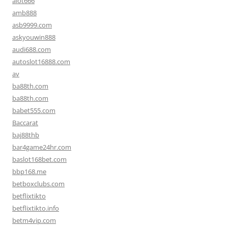
alot666
amb888
asb9999.com
askyouwin888
audi688.com
autoslot16888.com
av
ba88th.com
ba88th.com
babet555.com
Baccarat
baj88thb
bar4game24hr.com
baslot168bet.com
bbp168.me
betboxclubs.com
betflixtikto
betflixtikto.info
betm4vip.com