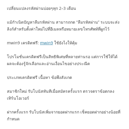
เปลี่ยนแปลงรหัสผ่านบ่อยๆทุก 2–3 เดือน
แม้กำเนิดปัญหาลืมรหัสผ่าน สามารถกด “ลืมรหัสผ่าน” ระบบจะส่ง
ลิงก์สำหรับตั้งค่าใหม่ไปที่อีเมลหรือหมายเลขโทรศัพท์ที่ผูกไว้
mwin9 เครดิตฟรี:
mwin9
ใช้ยังไงให้คุ้ม
โปรโมชั่นเครดิตฟรีเป็นสิทธิพิเศษที่หลายท่านรอ แต่การใช้ให้ได้
ผลจะต้องรู้จักเลือกและอ่านเงื่อนไขอย่างประณีต
ประเภทเครดิตฟรี เนื้อหา ข้อพึงสังเกต
สมาชิกใหม่ รับโบนัสทันทีเมื่อสมัครครั้งแรก ตรวจตราข้อตกลง
เทิร์นโอเวอร์
ฝากครั้งแรก รับโบนัสเพิ่มจากยอดฝากแรก เช็คยอดฝากอย่างน้อยที่
กำหนด