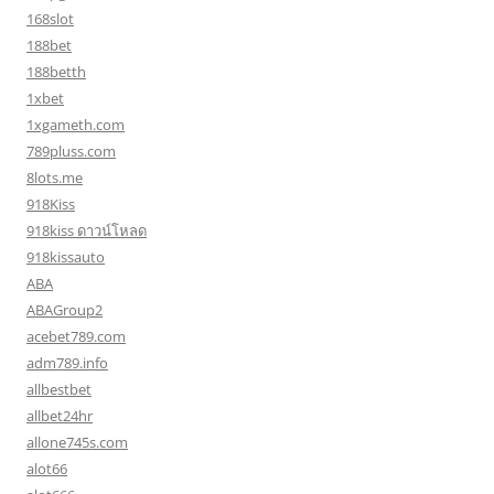
168slot
188bet
188betth
1xbet
1xgameth.com
789pluss.com
8lots.me
918Kiss
918kiss ดาวน์โหลด
918kissauto
ABA
ABAGroup2
acebet789.com
adm789.info
allbestbet
allbet24hr
allone745s.com
alot66