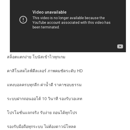
สล็อตแตกง่าย โบนัสเข้าไวทุกเกม
คาสิโนสดไลฟ์ดีลเลอร์ ภาพคมชัดระดับ HD
แทงบอลครบทุกลีก ค่าน้ำดี ราคาชอบธรรม
ระบบฝากถอนออโต้ 10 วินาที รองรับวอเลท
โปรโมชั่นแจกจริง รับง่าย ถอนได้ทุกโปร
รองรับมือถือทุกระบบ ไม่ต้องดาวน์โหลด