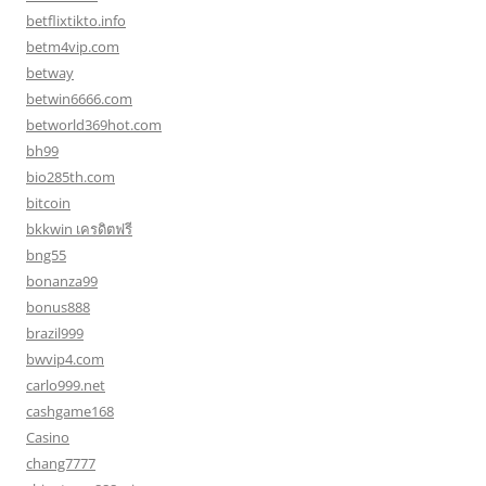
betflixtikto.info
betm4vip.com
betway
betwin6666.com
betworld369hot.com
bh99
bio285th.com
bitcoin
bkkwin เครดิตฟรี
bng55
bonanza99
bonus888
brazil999
bwvip4.com
carlo999.net
cashgame168
Casino
chang7777