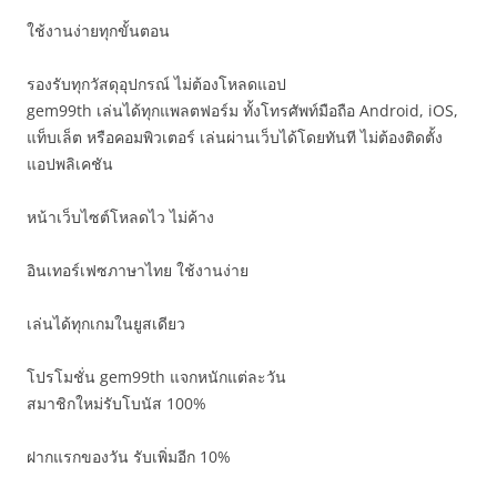
ใช้งานง่ายทุกขั้นตอน
รองรับทุกวัสดุอุปกรณ์ ไม่ต้องโหลดแอป
gem99th เล่นได้ทุกแพลตฟอร์ม ทั้งโทรศัพท์มือถือ Android, iOS,
แท็บเล็ต หรือคอมพิวเตอร์ เล่นผ่านเว็บได้โดยทันที ไม่ต้องติดตั้ง
แอปพลิเคชัน
หน้าเว็บไซต์โหลดไว ไม่ค้าง
อินเทอร์เฟซภาษาไทย ใช้งานง่าย
เล่นได้ทุกเกมในยูสเดียว
โปรโมชั่น gem99th แจกหนักแต่ละวัน
สมาชิกใหม่รับโบนัส 100%
ฝากแรกของวัน รับเพิ่มอีก 10%