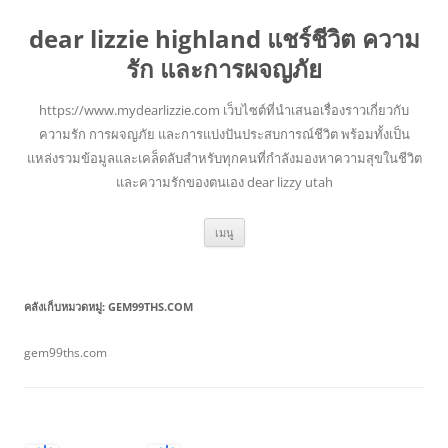
dear lizzie highland แชร์ชีวิต ความ
รัก และการผจญภัย
https://www.mydearlizzie.com เว็บไซต์ที่นำเสนอเรื่องราวเกี่ยวกับ
ความรัก การผจญภัย และการแบ่งปันประสบการณ์ชีวิต พร้อมทั้งเป็น
แหล่งรวมข้อมูลและเคล็ดลับสำหรับทุกคนที่กำลังมองหาความสุขในชีวิต
และความรักของตนเอง dear lizzy utah
ข้าม
เมนู
ไป
ยัง
เนื้อหา
คลังเก็บหมวดหมู่:
GEM99THS.COM
gem99ths.com