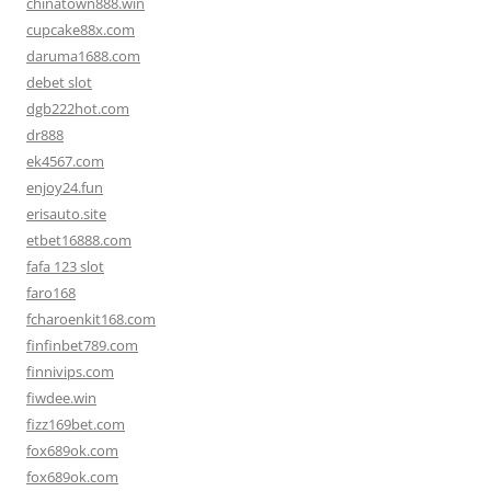
chinatown888.win
cupcake88x.com
daruma1688.com
debet slot
dgb222hot.com
dr888
ek4567.com
enjoy24.fun
erisauto.site
etbet16888.com
fafa 123 slot
faro168
fcharoenkit168.com
finfinbet789.com
finnivips.com
fiwdee.win
fizz169bet.com
fox689ok.com
fox689ok.com