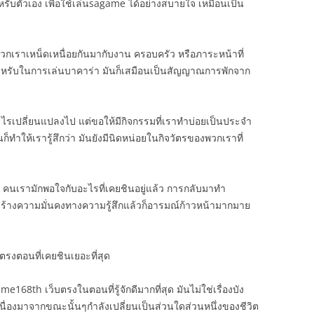
ำหรับตัวเอง เพื่อใช้เล่นsagame ได้อย่างสบายใจ เหมือนเป็น
พวกเราเหน็ดเหนื่อยกันมากับงาน ครอบครัว หรือภาระหน้าที่
หรับในการเล่นบาคาร่า มันก็เสมือนเป็นสัญญาณการพักจาก
ีอะไรเปลี่ยนแปลงไป แต่ขอให้มีกิจกรรมที่เราทำบ่อยเป็นประจำ
ำให้เรารู้สึกว่า มันยังมีนิดหน่อยในกิจวัตรของพวกเราที่
ก: คนเรามักพอใจกับอะไรที่เคยชินอยู่แล้ว การกลับมาทำ
ยิ่งสร้างความมั่นคงทางความรู้สึกแล้วก็อารมณ์ก้าวหน้ามากมาย
ตรงตอนที่เคยชินเยอะที่สุด
68th เว็บตรงในตอนที่รู้จักดีมากที่สุด มันไม่ใช่เรื่องบัง
้เนื่องมาจากขณะนั้นๆกำลังเปลี่ยนเป็นส่วนใดส่วนหนึ่งของชีวิต