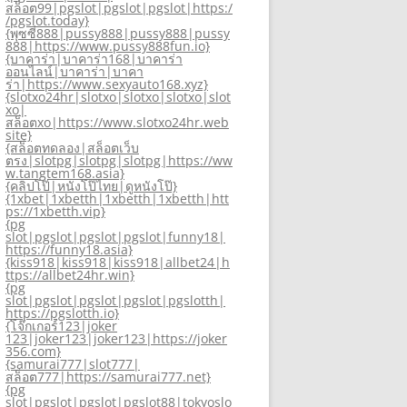
สล็อต99|pgslot|pgslot|pgslot|https:/
/pgslot.today}
{พุซซี่888|pussy888|pussy888|pussy
888|https://www.pussy888fun.io}
{บาคาร่า|บาคาร่า168|บาคาร่า
ออนไลน์|บาคาร่า|บาคา
ร่า|https://www.sexyauto168.xyz}
{slotxo24hr|slotxo|slotxo|slotxo|slot
xo|
สล็อตxo|https://www.slotxo24hr.web
site}
{สล็อตทดลอง|สล็อตเว็บ
ตรง|slotpg|slotpg|slotpg|https://ww
w.tangtem168.asia}
{คลิปโป๊|หนังโป๊ไทย|ดูหนังโป๊}
{1xbet|1xbetth|1xbetth|1xbetth|htt
ps://1xbetth.vip}
{pg
slot|pgslot|pgslot|pgslot|funny18|
https://funny18.asia}
{kiss918|kiss918|kiss918|allbet24|h
ttps://allbet24hr.win}
{pg
slot|pgslot|pgslot|pgslot|pgslotth|
https://pgslotth.io}
{โจ๊กเกอร์123|joker
123|joker123|joker123|https://joker
356.com}
{samurai777|slot777|
สล็อต777|https://samurai777.net}
{pg
slot|pgslot|pgslot|pgslot88|tokyoslo