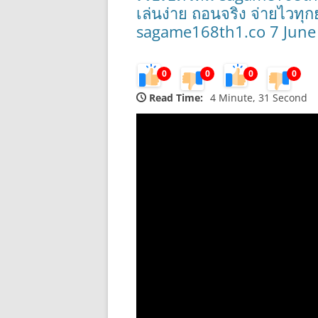
เล่นง่าย ถอนจริง จ่ายไวทุ
sagame168th1.co 7 June 
0
0
0
0
Read Time:
4 Minute, 31 Second