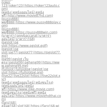
{joker
123|joker123|https://joker123auto.c
om}
{ดูหนัง|ดูหนังออนไลน์|ดูหนัง
ฟรี|http://www.movie87hd.com}
{pussy888|
พุซซี่888|https://www.pussy888play.c
om}
{pussy888|
พุซซี่888|https://pussy888win.com}
{บาคาร่า|sexybaccarat|บาคาร่า
ออนไลน์|บาคาร่า168}
{pgslot|pg
slot|https://www.pgslot.golf}
{pgslot|pg
slot|pg77|pgslot77|https://pgslot77.
xyz}
{pg99|pgslot เว็บ
ตรง|pgslot99|pgheng99|https://ww
w.pgheng99.me}
{fullslot|fullslotpg|pgslot|pg
slot|https://fullslotpg.org}
{live22|live22slot|https://live22slot.x
yz}
{ดูหนัง|ดูหนังออนไลน์|หนังชนโรง}
{ดูหนังออนไลน์|ดูหนัง
ฟรี|https://www.ilike-movie.com}
{ดูหนังชนโรง|ดูหนังฟรี|ดูหนัง
ออนไลน์|https://www.moviehdthai.co
m}
{faro168|
สล็อต168|slot168|https://faro168.wi