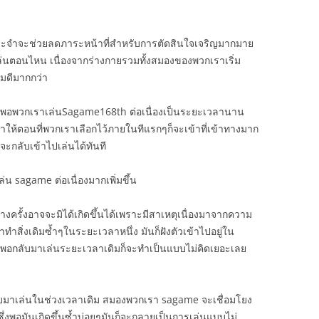
งประจำจะช่วยลดภาระหน้าที่สำหรับการตัดสินใจเจริญมากมาย
ะเล่นตอนไหน เนื่องจากร่างกายรวมทั้งสมองของพวกเราเริ่ม
ิมดีมากกว่า
 เพียงพอพวกเราเล่นSagame168th ต่อเนื่องเป็นระยะเวลานาน
ำให้ตอนที่พวกเราเลือกไว้ภายในทีแรกๆก็จะเข้าที่เข้าทางมาก
จะกลับเข้าไปเล่นได้ทันที
่น sagame ต่อเนื่องมากเพิ่มขึ้น
ครั้งอาจจะมิได้เกิดขึ้นได้เพราะมีสาเหตุเนื่องมาจากความ
าทำสิ่งเดิมซ้ำๆในระยะเวลาหนึ่ง มันก็ฝังตัวเข้าไปอยู่ใน
็นพอกลับมาเล่นระยะเวลาเดิมก็จะทำเป็นแบบไม่คิดเยอะเลย
กลับมาเล่นในช่วงเวลาเดิม สมองพวกเรา sagame จะเชื่อมโยง
 ซึ่งพอมันเกิดขึ้นซ้ำบ่อยๆมันก็จะกลายเป็นการเล่นแบบไม่