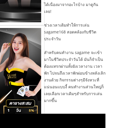
ได้เนื่องมาจากอะไรบ้าง มาดูกัน
เลย!
ช่วงเวลาเดิมทำให้การเล่น
sagame168 สอดคล้องกับชีวิต
ประจำวัน
สำหรับคนทำงาน sagame จะเข้า
มาในชีวิตประจำวันได้ มันก็จำเป็น
ต้องแทรกผ่านทั้งยังเวลางาน เวลา
พัก ไปจนถึงเวลาพักผ่อนข้างหลังเลิก
งานด้วย กิจกรรมต่างๆมีจังหวะที่
แน่นอนแบบงี้ คนทำงานส่วนใหญ่ก็
เลยเลือกเวลาเดิมๆสำหรับการเล่น
มากขึ้น