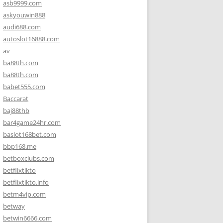
asb9999.com
askyouwin888
audi688.com
autoslot16888.com
av
ba88th.com
ba88th.com
babet555.com
Baccarat
baj88thb
bar4game24hr.com
baslot168bet.com
bbp168.me
betboxclubs.com
betflixtikto
betflixtikto.info
betm4vip.com
betway
betwin6666.com