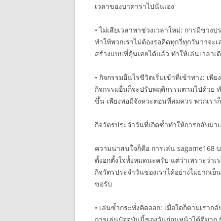
เวลาของบาคาร่าไปนั่นเอง
• ไม่เสียเวลาหาช่วงเวลาใหม่: การมีช่ว
ทำให้พวกเราไม่ต้องรอคิดทุกวี่ทุกวันว่าจ
สร้างแบบที่คุ้นเคยได้แล้ว ทำให้เล่นเวลาเด
• กิจกรรมอื่นใรชีวิตเริ่มเข้าที่เข้าทาง:
กิจกรรมอื่นก็จะปรับพฤติกรรมตามไปด้วย ท
ขึ้น เพียงพอมีจังหวะตอนที่สมควร พวกเราก็
กิจวัตรประจำวันที่เกิดซ้ำทำให้การกลับมาเล
ความน่าสนใจก็คือ การเล่น sagame168 บาง
ตั้งอกตั้งใจทั้งหมดนะครับ แต่ว่าเพราะว่าเร
กิจวัตรประจำวันของเราได้อย่างไม่ยากเย
ขอรับ
• เล่นซ้ำกระทั่งคิดออก: เมื่อใดก็ตามเรา
การเล่นปัจจุบันนี้ของวันก่อนหน้าได้ดีมาก