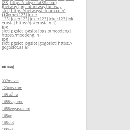
t88|https://tokyoslot88.com}
{betway|pgslotbetway|betway
slot|https://betwayvietnam.com}
{โจ๊กเกอร์123|joker
123|joker123|joker123|joker123|jok
erasia|https://jokerasia.net}
{pg
slot|pgslot|pgslot|pgslotmoodeng|
https://moodeng.in}
{pg
slot|pgslot|pgslot|gogoslot|https://
gogoslot.asia}
หมวดหมู่
037movie
123xos.com
168 สล็อต
1688sagame
1688vegasx.com
168pg
168slot
188bet