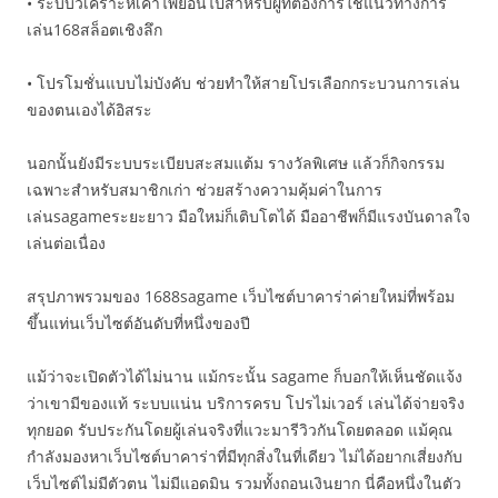
• ระบบวิเคราะห์เค้าไพ่ย้อนไปสำหรับผู้ที่ต้องการใช้แนวทางการ
เล่น168สล็อตเชิงลึก
• โปรโมชั่นแบบไม่บังคับ ช่วยทำให้สายโปรเลือกกระบวนการเล่น
ของตนเองได้อิสระ
นอกนั้นยังมีระบบระเบียบสะสมแต้ม รางวัลพิเศษ แล้วก็กิจกรรม
เฉพาะสำหรับสมาชิกเก่า ช่วยสร้างความคุ้มค่าในการ
เล่นsagameระยะยาว มือใหม่ก็เติบโตได้ มืออาชีพก็มีแรงบันดาลใจ
เล่นต่อเนื่อง
สรุปภาพรวมของ 1688sagame เว็บไซต์บาคาร่าค่ายใหม่ที่พร้อม
ขึ้นแท่นเว็บไซต์อันดับที่หนึ่งของปี
แม้ว่าจะเปิดตัวได้ไม่นาน แม้กระนั้น sagame ก็บอกให้เห็นชัดแจ้ง
ว่าเขามีของแท้ ระบบแน่น บริการครบ โปรไม่เวอร์ เล่นได้จ่ายจริง
ทุกยอด รับประกันโดยผู้เล่นจริงที่แวะมารีวิวกันโดยตลอด แม้คุณ
กำลังมองหาเว็บไซต์บาคาร่าที่มีทุกสิ่งในที่เดียว ไม่ได้อยากเสี่ยงกับ
เว็บไซต์ไม่มีตัวตน ไม่มีแอดมิน รวมทั้งถอนเงินยาก นี่คือหนึ่งในตัว