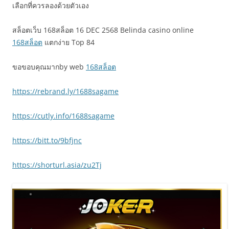
เลือกที่ควรลองด้วยตัวเอง
สล็อตเว็บ 168สล็อต 16 DEC 2568 Belinda casino online
168สล็อต
แตกง่าย Top 84
ขอขอบคุณมากby web
168สล็อต
https://rebrand.ly/1688sagame
https://cutly.info/1688sagame
https://bitt.to/9bfjnc
https://shorturl.asia/zu2Tj