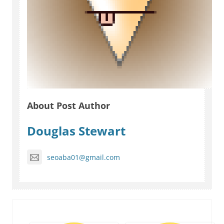
About Post Author
Douglas Stewart
seoaba01@gmail.com