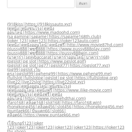
ค้นหา
สำหรับ:
{918kiss|https://918kissauto.xyz}
{ดูหนัง|หนังชนโรง|ดูหนัง
ออนไลน์|https://www.madoohd.com}
{sa gaming|sagame|https://sagame168th.club}
{joker 123|joker123|https://joker123auto.com}
{ดูหนัง|ดูหนังออนไลน์|ดูหนังฟรี|http://www.movie87hd.com}
{pussy888|พุซซี่888|https://www.pussy888play.com}
{pussy888|พุซซี่888|https://pussy888win.com}
{บาคาร่า|sexybaccarat|บาคาร่าออนไลน์|บาคาร่า168}
{pgslot|pg slot|https://www.pgslot.golf}
{pgslot|pg slot|pg77|pgslot77|https://pgslot77.xyz}
{pg99|pgslot เว็บ
ตรง|pgslot99|pgheng99|https://www.pgheng99.me}
{fullslot|fullslotpg|pgslot|pg slot|https://fullslotpg.org}
{live22|live22slot|https://live22slot.xyz}
{ดูหนัง|ดูหนังออนไลน์|หนังชนโรง}
{ดูหนังออนไลน์|ดูหนังฟรี|https://www.ilike-movie.com}
{ดูหนังชนโรง|ดูหนังฟรี|ดูหนัง
ออนไลน์|https://www.moviehdthai.com}
{faro168|สล็อต168|slot168|https://faro168.win}
{hongkong456|สล็อต456|slot456|https://hongkong456.me}
{puntaek66|ปั่นแตก66|slot66|
สล็อต66|https://www.puntaek66.me}
{โจ๊กเกอร์123|joker
123|joker123|joker123|joker123|joker123|https://joker123
ths.shop}