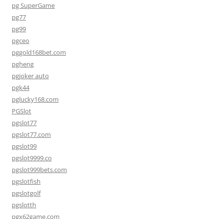
pg SuperGame
pg77
pg99
pgceo
pggold168bet.com
pgheng
pgjoker auto
pgk44
pglucky168.com
PGSlot
pgslot77
pgslot77.com
pgslot99
pgslot9999.co
pgslot999bets.com
pgslotfish
pgslotgolf
pgslotth
pgx62game.com