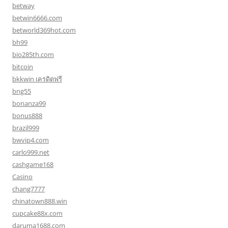
betway
betwin6666.com
betworld369hot.com
bh99
bio285th.com
bitcoin
bkkwin เครดิตฟรี
bng55
bonanza99
bonus888
brazil999
bwvip4.com
carlo999.net
cashgame168
Casino
chang7777
chinatown888.win
cupcake88x.com
daruma1688.com