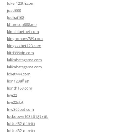
Joker123th.com
juad888
Judhai168
khumsup888.me
kimchibetbet.com
kingromans789.com
kingxxxbet123.com
kitti999vip.com
lalikabetsgame.com
lalikabetsgame.com
lcbet444.com
lion123สล็อต
lionth168.com
live22
live22slot
lnw365bet.com
lockdown168 เข้าสู่ระบบ
lotto432 ทางเข้า
lotto432 ทางเข้า