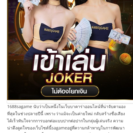
1688sagame นับว่าเป็นหนึ่งในเว็บบาคาร่าออนไลน์ที่น่าจับตามอง
ที่สุดในช่วงปลายปีนี้ เพราะว่าแม้จะเป็นค่ายใหม่ กลับสร้างชื่อเสียง
ได้เร็วทันใจจากการบอกต่อแบบปากต่อปากในกลุ่มผู้เล่นจริง ความ
น่าดึงดูดใจของเว็บไซต์นี้sagameอยู่ที่ความกล้าหาญในการพัฒนา