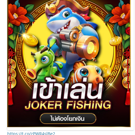
https://t.co/zPWR4slBe2