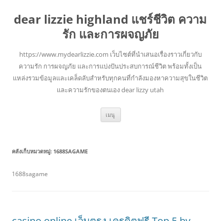
dear lizzie highland แชร์ชีวิต ความ
รัก และการผจญภัย
https://www.mydearlizzie.com เว็บไซต์ที่นำเสนอเรื่องราวเกี่ยวกับ
ความรัก การผจญภัย และการแบ่งปันประสบการณ์ชีวิต พร้อมทั้งเป็น
แหล่งรวมข้อมูลและเคล็ดลับสำหรับทุกคนที่กำลังมองหาความสุขในชีวิต
และความรักของตนเอง dear lizzy utah
ข้าม
เมนู
ไป
ยัง
เนื้อหา
คลังเก็บหมวดหมู่:
1688SAGAME
1688sagame
casino online เว็บตรง เครดิตฟรี Top 5 by