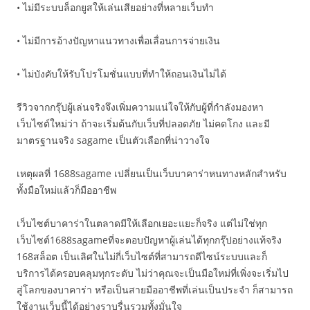
• ไม่มีระบบล็อกยูสให้เล่นเสียอย่างที่หลายเว็บทำ
• ไม่มีการอ้างปัญหาแนวทางเพื่อเลื่อนการจ่ายเงิน
• ไม่บังคับให้รับโปรโมชั่นแบบที่ทำให้ถอนเงินไม่ได้
รีวิวจากกรุ๊ปผู้เล่นจริงจึงเพิ่มความแน่ใจให้กับผู้ที่กำลังมองหา
เว็บไซต์ใหม่ว่า ถ้าจะเริ่มต้นกับเว็บที่ปลอดภัย ไม่คดโกง และมี
มาตรฐานจริง sagame เป็นตัวเลือกที่น่าวางใจ
เหตุผลที่ 1688sagame เปลี่ยนเป็นเว็บบาคาร่าหนทางหลักสำหรับ
ทั้งมือใหม่แล้วก็มืออาชีพ
เว็บไซต์บาคาร่าในตลาดมีให้เลือกเยอะแยะก็จริง แต่ไม่ใช่ทุก
เว็บไซต์1688sagameที่จะตอบปัญหาผู้เล่นได้ทุกกรุ๊ปอย่างแท้จริง
168สล็อต เป็นเลิศในไม่กี่เว็บไซต์ที่สามารถดีไซน์ระบบและก็
บริการได้ครอบคลุมทุกระดับ ไม่ว่าคุณจะเป็นมือใหม่ที่เพิ่งจะเริ่มไป
สู่โลกของบาคาร่า หรือเป็นสายมืออาชีพที่เล่นเป็นประจำ ก็สามารถ
ใช้งานเว็บนี้ได้อย่างราบรื่นรวมทั้งมั่นใจ