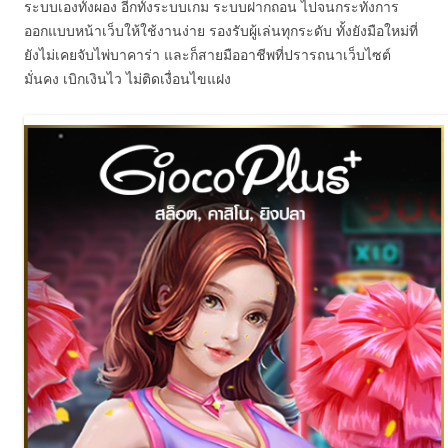
ระบบเองทั้งผอง อีกทั้งระบบเกม ระบบฝากถอน ไปจนกระทั่งการ
ออกแบบหน้าเว็บให้ใช้งานง่าย รองรับผู้เล่นทุกระดับ ทั้งยังมือใหม่ที่
ยังไม่เคยจับไพ่บาคาร่า และก็สายมืออาชีพที่ปรารถนาเว็บไซต์
มั่นคง เบิกเงินไว ไม่ติดเงื่อนไขแฝง