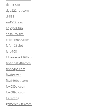
debet slot
dgb222hot.com
dr888
ek4567.com
enjoy24.fun
erisauto.site
etbet16888.com
fafa 123 slot
faro168
fcharoenkit168.com
finfinbet789.com
finnivips.com
fiwdee.win
fizz169bet.com
fox689ok.com
fox689ok.com
fullslotpg
gamehit8888.com