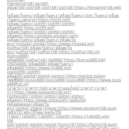
{Hengjing168|pg168|
สล็อต168|slot168|slot168|slot168|https://hengjing168.wiki
}
{สล็อตเว็บตรง|สล็อตเว็บตรง|สล็อตเว็บตรง|slot เว็บตรง|สล็อต
เว็บตรง แตกง่าย|https://jin55.net}
{สล็อตเว็บตรง|slot99|slot99|slot99|
สล็อต99|https://st99.wtf}
{สล็อตเว็บตรง|slot66|slot66|slot66|
สล็อต66|https://alot666.amdast.com}
{สล็อตเว็บตรง|สล็อตเว็บตรง|สล็อตเว็บ
ตรง|jinda44|slot44|https://www.jinda44.xyz}
{judhai168|สล็อตเว็บตรง|สล็อตเว็บ
ตรง|judhai168|judhai168|https://judhai168.co}
{bonus888|
สล็อต888|judhai168|slot888|https://bonus888.life}
{JINDA888|สล็อต888|สล็อตเว็บตรง|
สล็อต888|https://www.jin888.me}
{pgslot99|slot99|
สล็อต99|pgslot|pgslot|pgslot|https://pgslot.today}
{พุซซี่888|pussy888|pussy888|pussy888|https://www.puss
y888fun.io}
{บาคาร่า|บาคาร่า168|บาคาร่าออนไลน์|บาคาร่า|บาคา
ร่า|https://www.sexyauto168.xyz}
{slotxo24hr|slotxo|slotxo|slotxo|slotxo|
สล็อตxo|https://www.slotxo24hr.website}
{สล็อตทดลอง|สล็อตเว็บ
ตรง|slotpg|slotpg|slotpg|https://www.tangtem168.asia}
{คลิปโป๊|หนังโป๊ไทย|ดูหนังโป๊}
{1xbet|1xbetth|1xbetth|1xbetth|https://1xbetth.vip}
{pg
slot|pgslot|pgslot|pgslot|funny18|https://funny18.asia}
{kiss918|kiss918|kiss918|allbet24|https://allbet24hr.win}