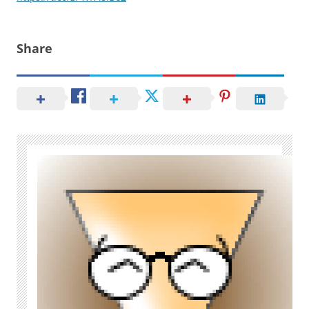
Share