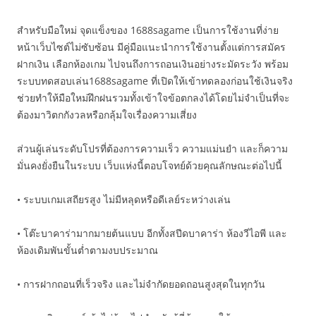
สำหรับมือใหม่ จุดแข็งของ 1688sagame เป็นการใช้งานที่ง่าย
หน้าเว็บไซต์ไม่ซับซ้อน มีคู่มือแนะนำการใช้งานตั้งแต่การสมัคร
ฝากเงิน เลือกห้องเกม ไปจนถึงการถอนเงินอย่างระมัดระวัง พร้อม
ระบบทดสอบเล่น1688sagame ที่เปิดให้เข้าทดลองก่อนใช้เงินจริง
ช่วยทำให้มือใหม่ฝึกฝนรวมทั้งเข้าใจข้อตกลงได้โดยไม่จำเป็นที่จะ
ต้องมาวิตกกังวลหรือกลุ้มใจเรื่องความเสี่ยง
ส่วนผู้เล่นระดับโปรที่ต้องการความเร็ว ความแม่นยำ และก็ความ
มั่นคงยั่งยืนในระบบ เว็บแห่งนี้ตอบโจทย์ด้วยคุณลักษณะต่อไปนี้
• ระบบเกมเสถียรสูง ไม่มีหลุดหรือดีเลย์ระหว่างเล่น
• โต๊ะบาคาร่ามากมายต้นแบบ อีกทั้งสปีดบาคาร่า ห้องวีไอพี และ
ห้องเดิมพันขั้นต่ำตามงบประมาณ
• การฝากถอนที่เร็วจริง และไม่จำกัดยอดถอนสูงสุดในทุกวัน