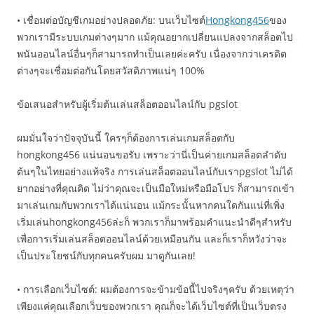
• เชื่อมต่อบัญชีเกมอย่างปลอดภัย: บนเว็บไซต์
Hongkong456
ของ
พวกเรามีระบบเกมต่างๆมาก แม้คุณอยากเปลี่ยนแปลงจากสล็อตไป
พนันออนไลน์อื่นๆก็สามารถทำเป็นเลยค่ะครับ เนื่องจากว่าเครดิต
ต่างๆจะเชื่อมต่อกันโดยสวัสดิภาพแน่ๆ 100%
ข้อเสนอสำหรับผู้เริ่มต้นเล่นสล็อตออนไลน์กับ pgslot
ผมมั่นใจว่าปัจจุบันนี้ ใครๆก็ต้องการเล่นเกมสล็อตกับ
hongkong456 แน่นอนขอรับ เพราะว่านี่เป็นค่ายเกมสล็อตลำดับ
ต้นๆในไทยอย่างแท้จริง การเล่นสล็อตออนไลน์กับเราpgslot ไม่ได้
ยากอย่างที่คุณคิด ไม่ว่าคุณจะเป็นมือใหม่หรือมือโปร ก็สามารถเข้า
มาเล่นเกมกับพวกเราได้แน่นอน แม้กระนั้นหากคนใดกันแน่ที่เพิ่ง
เริ่มเล่นhongkong456ล่ะก็ พวกเราก็มาพร้อมคำแนะนำดีๆสำหรับ
เพื่อการเริ่มเล่นสล็อตออนไลน์ด้วยเหมือนกัน และก็เราก็หวังว่าจะ
เป็นประโยชน์กับทุกคนครับผม มาดูกันเลย!
• การเลือกเว็บไซต์: ผมต้องการจะข้ามข้อนี้ไปจริงๆครับ ด้วยเหตุว่า
เพียงแค่คุณเลือกเว็บของพวกเรา คุณก็จะได้เว็บไซต์ที่เป็นเว็บตรง