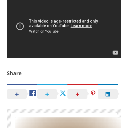
Share