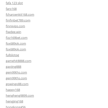
fafa 123 slot
faro168
fcharoenkit168.com
finfinbet789.com
finnivips.com
fiwdee.win
fizz169bet.com
fox689ok.com
fox689ok.com
fullslotpg
gamehit8888.com
gaojing888
gem99ths.com
gem99ths.com
gowingo88.com
happy168
hengheng9899.com
hengjing168
hongkong456