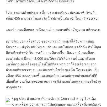
โมชั่นเครดิตฟรีได้แบบจัดเต็มอีกด้วย บอกเลยว่า
ไม่ควรพลาดด้วยประการทั้งปวง ลงทะเบียนสมัครสมาชิกใหม่กับ
สล็อต456 ทางเข้า ได้แล้ววันนี้ สมัครเป็นสมาชิกใหม่ฟรี ลองเลย!
แนะนำเกมสล็อตแตกหนักจากค่ายเกมตามที่น่าดึงดูดบน สล็อต456
อย่างที่ผมบอก สล็อต456 ของพวกเรามีเกมดังที่ได้รับความนิยม
ล้นหลาม แน่ๆว่า มันมีทั้งเกมเก่าและเกมใหม่คละเคล้ากัน ทำให้คุณ
มีตัวเลือกสำหรับในการเลือกเกมที่มากขึ้น เนื่องจากมีเกมสล็อต
ออนไลน์มากยิ่งกว่า 3,000 เกมให้คุณได้เลือกเล่นนั่นเองครับผม
แล้วก็การเล่นสล็อตออนไลน์ให้ดีที่สุด พวกเราก็ต้องเลือกเกมจาก
ค่ายเกมที่พวกเราชอบและมั่นอกมั่นใจเพียงแค่นั้น โดยเหตุนั้น เว็บ
สล็อต 456 ของเราขอชี้แนะเกมสล็อตแตกหนักจากค่ายเกมดังที่ดี
เยี่ยมที่สุดบนเว็บตรงของพวกเรา จะมีค่ายเกมไหนและเกมอะไรบ้าง
มาดูกันเลย!
• pg slot: ห้ามพลาดกับเกมดังยอดนิยมจากค่าย pg โดยเด็ด
ขาด สล็อต456 เพราะว่านี่คือสุดยอดค่ายเกมสล็อตที่ยุคสมัยเลย