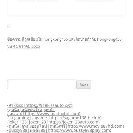
…
ข้อความนี้ถูกเขียนใน
hongkong456
และติดป้ายกำกับ
hongkong456
บน
4 มกราคม 2025
ค้นหา
สำหรับ:
{918kiss|https://918kissauto.xyz}
{ดูหนัง|หนังชนโรง|ดูหนัง
ออนไลน์|https://www.madoohd.com}
{sa gaming|sagame|https://sagame168th.club}
{joker 123|joker123|https://joker123auto.com}
{ดูหนัง|ดูหนังออนไลน์|ดูหนังฟรี|http://www.movie87hd.com}
{pussy888|พุซซี่888|https://www.pussy888play.com}