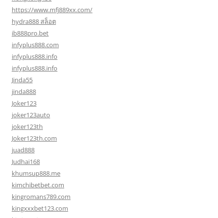
https://www.mfj889xx.com/
hydra888 สล็อต
ib888pro.bet
infyplus888.com
infyplus888.info
infyplus888.info
Jinda55
jinda888
Joker123
joker123auto
joker123th
Joker123th.com
juad888
Judhai168
khumsup888.me
kimchibetbet.com
kingromans789.com
kingxxxbet123.com