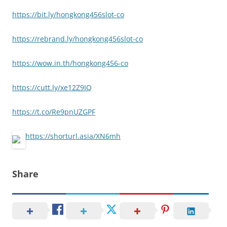
https://bit.ly/hongkong456slot-co
https://rebrand.ly/hongkong456slot-co
https://wow.in.th/hongkong456-co
https://cutt.ly/xe12Z9IQ
https://t.co/Re9pnUZGPF
https://shorturl.asia/XN6mh
Share