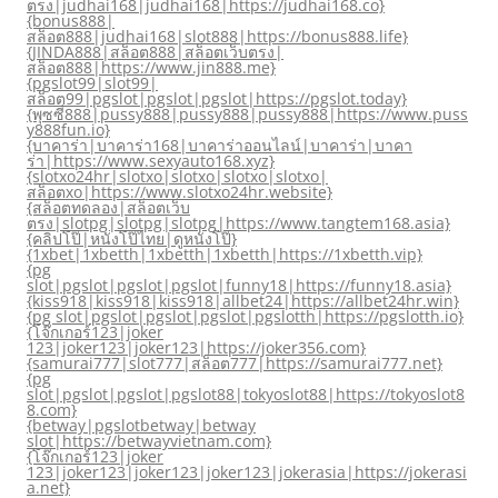
ตรง|judhai168|judhai168|https://judhai168.co}
{bonus888|
สล็อต888|judhai168|slot888|https://bonus888.life}
{JINDA888|สล็อต888|สล็อตเว็บตรง|
สล็อต888|https://www.jin888.me}
{pgslot99|slot99|
สล็อต99|pgslot|pgslot|pgslot|https://pgslot.today}
{พุซซี่888|pussy888|pussy888|pussy888|https://www.puss
y888fun.io}
{บาคาร่า|บาคาร่า168|บาคาร่าออนไลน์|บาคาร่า|บาคา
ร่า|https://www.sexyauto168.xyz}
{slotxo24hr|slotxo|slotxo|slotxo|slotxo|
สล็อตxo|https://www.slotxo24hr.website}
{สล็อตทดลอง|สล็อตเว็บ
ตรง|slotpg|slotpg|slotpg|https://www.tangtem168.asia}
{คลิปโป๊|หนังโป๊ไทย|ดูหนังโป๊}
{1xbet|1xbetth|1xbetth|1xbetth|https://1xbetth.vip}
{pg
slot|pgslot|pgslot|pgslot|funny18|https://funny18.asia}
{kiss918|kiss918|kiss918|allbet24|https://allbet24hr.win}
{pg slot|pgslot|pgslot|pgslot|pgslotth|https://pgslotth.io}
{โจ๊กเกอร์123|joker
123|joker123|joker123|https://joker356.com}
{samurai777|slot777|สล็อต777|https://samurai777.net}
{pg
slot|pgslot|pgslot|pgslot88|tokyoslot88|https://tokyoslot8
8.com}
{betway|pgslotbetway|betway
slot|https://betwayvietnam.com}
{โจ๊กเกอร์123|joker
123|joker123|joker123|joker123|jokerasia|https://jokerasi
a.net}