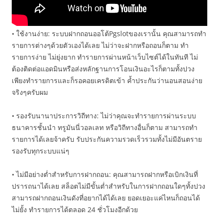
• ใช้งานง่าย: ระบบฝากถอนออโต้Pgslotของเรานั้น คุณสามารถทำ
รายการต่างๆด้วยตัวเองได้เลย ไม่ว่าจะฝากหรือถอนก็ตาม ทำ
รายการง่าย ไม่ยุ่งยาก ทำรายการผ่านหน้าเว็บไซต์ได้ในทันที ไม่
ต้องติดต่อแอดมินหรือส่งหลักฐานการโอนเงินอะไรก็ตามทั้งปวง
เพียงทำรายการและก็รอคอยเครดิตเข้า ค้ำประกันว่านอนสอนง่าย
จริงๆครับผม
• รองรับนานาประการวิถีทาง: ไม่ว่าคุณจะทำรายการผ่านระบบ
ธนาคารชั้นนำ ทรูมันนี่วอลเลท หรือวิถีทางอื่นก็ตาม สามารถทำ
รายการได้เลยจ้าครับ รับประกันความรวดเร็วรวมทั้งไม่มีอันตราย
รองรับทุกระบบแน่ๆ
• ไม่มีอย่างต่ำสำหรับการฝากถอน: คุณสามารถฝากหรือเบิกเงินที่
ปรารถนาได้เลย สล็อตไม่มีขั้นต่ำสำหรับในการฝากถอนใดๆทั้งปวง
สามารถฝากถอนเงินดังที่อยากได้ได้เลย ยอดเยอะแค่ไหนก็ถอนได้
ไม่ยั้ง ทำรายการได้ตลอด 24 ชั่วโมงอีกด้วย