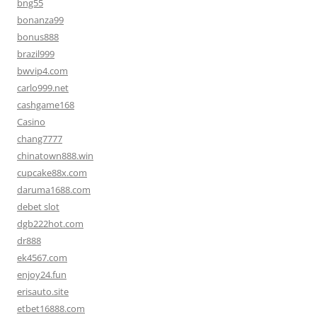
bng55
bonanza99
bonus888
brazil999
bwvip4.com
carlo999.net
cashgame168
Casino
chang7777
chinatown888.win
cupcake88x.com
daruma1688.com
debet slot
dgb222hot.com
dr888
ek4567.com
enjoy24.fun
erisauto.site
etbet16888.com