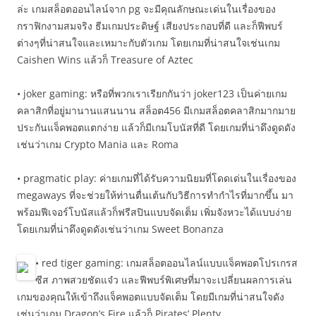
ล่ะ เกมสล็อตออนไลน์จาก pg จะมีคุณลักษณะเด่นในเรื่องของ
กราฟิกงามสมจริง ธีมเกมประดิษฐ์ เสียงประกอบที่ดี และก็ฟีพบร์
ต่างๆที่น่าสนใจและเหมาะกับตัวเกม โดยเกมที่น่าสนใจเช่นเกม
Caishen Wins แล้วก็ Treasure of Aztec
• joker gaming: หรือที่พวกเราเรียกกันว่า joker123 เป็นค่ายเกม
คลาสิกที่อยู่มานานแสนนาน สล็อต456 มีเกมสล็อตคลาสิกมากมาย
ประกันแจ็คพอตแตกง่าย แล้วก็มีเกมโบนัสที่ดี โดยเกมที่น่าดึงดูดดัง
เช่นว่าเกม Crypto Mania และ Roma
• pragmatic play: ค่ายเกมที่ได้รับความนิยมที่โดดเด่นในเรื่องของ
megaways ที่จะช่วยให้ท่านตื่นเต้นกับวิธีการทำกำไรที่มากขึ้น มา
พร้อมฟีเจอร์โบนัสแล้วก็ฟรีสปินแบบจัดเต็ม เพิ่มจังหวะได้แบบง่าย
โดยเกมที่น่าดึงดูดดังเช่นว่าเกม Sweet Bonanza
• red tiger gaming: เกมสล็อตออนไลน์แบบแจ็คพอตโปรเกรส
ซีส ภาพสวยชัดแจ๋ว และฟีพบร์พิเศษที่มาจะเปลี่ยนผลการเล่น
เกมของคุณให้เข้าถึงแจ็คพอตแบบจัดเต็ม โดยมีเกมที่น่าสนใจดัง
เช่นว่าเกม Dragon’s Fire แล้วก็ Pirates’ Plenty