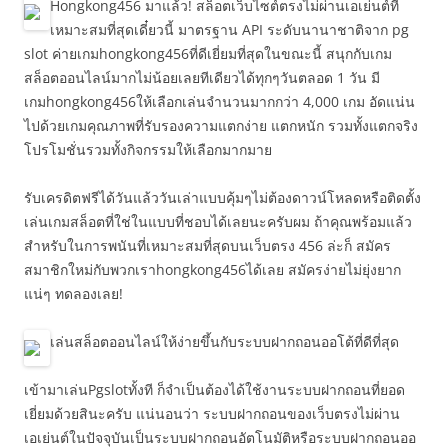
Hongkong456 มาแล้ว! สล็อตเว็บไซต์ตรงไม่ผ่านเอเย่นต์ที่
เหมาะสมที่สุดเดี๋ยวนี้ มาตรฐาน API ระดับนานาชาติจาก pg
slot ค่ายเกมhongkong456ที่ดีเยี่ยมที่สุดในขณะนี้ สนุกกับเกม
สล็อตออนไลน์มากไม่น้อยเลยทีเดียวได้ทุกๆวันตลอด 1 วัน มี
เกมhongkong456ให้เลือกเล่นจำนวนมากกว่า 4,000 เกม อัดแน่น
ไปด้วยเกมคุณภาพที่รับรองความแตกง่าย แตกหนัก รวมทั้งแตกจริง
โปรโมชั่นรวมทั้งกิจกรรมให้เลือกมากมาย
รับเครดิตฟรีได้วันแล้ววันเล่าแบบคุ้มๆไม่ต้องดาวน์โหลดหรือติดตั้ง
เล่นเกมสล็อตที่ใช่ในแบบที่ชอบได้เลยนะครับผม ถ้าคุณพร้อมแล้ว
สำหรับในการพนันที่เหมาะสมที่สุดบนเว็บตรง 456 ล่ะก็ สมัคร
สมาชิกใหม่กับพวกเราhongkong456ได้เลย สมัครง่ายไม่ยุ่งยาก
แน่ๆ ทดลองเลย!
เล่นสล็อตออนไลน์ให้ง่ายขึ้นกับระบบฝากถอนออโต้ที่ดีที่สุด
เข้ามาเล่นPgslotทั้งที ก็จำเป็นต้องได้ใช้งานระบบฝากถอนที่ยอด
เยี่ยมด้วยสินะครับ แน่นอนว่า ระบบฝากถอนของเว็บตรงไม่ผ่าน
เอเย่นต์ในปัจจุบันเป็นระบบฝากถอนอัตโนมัติหรือระบบฝากถอนออ