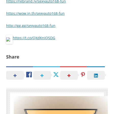
https://rebrand.ly/sexyauto168-fun
https://wow.in.th/sexyauto168-fun
http://gg.gg/sexyauto168-fun
https://t.co/QXdKnIQSDG
Share