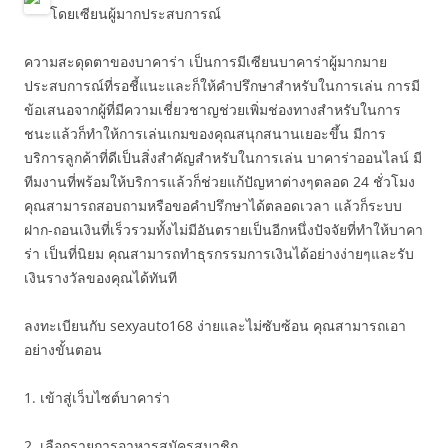
โดยเซียนผู้มากประสบการณ์
ความสะดุดตาของบาคาร่า เป็นการมีเซียนบาคาร่าผู้มากมาย
ประสบการณ์ที่รอชี้แนะและก็ให้คำปรึกษาสำหรับในการเล่น การมี
ข้อเสนอจากผู้ที่มีความเชี่ยวชาญช่วยเพิ่มช่องทางสำหรับในการ
ชนะแล้วก็ทำให้การเล่นเกมของคุณสนุกสนานเยอะขึ้น มีการ
บริการลูกค้าที่ดีเป็นสิ่งสำคัญสำหรับในการเล่น บาคาร่าออนไลน์ มี
ทีมงานที่พร้อมให้บริการแล้วก็ช่วยแก้ปัญหาต่างๆตลอด 24 ชั่วโมง
คุณสามารถสอบถามหรือขอคำปรึกษาได้ตลอดเวลา แล้วก็ระบบ
ฝาก-ถอนเงินที่เร็วรวมทั้งไม่มีอันตรายเป็นอีกหนึ่งปัจจัยที่ทำให้บาคา
ร่า เป็นที่นิยม คุณสามารถทำธุรกรรมการเงินได้อย่างง่ายๆและรับ
เงินรางวัลของคุณได้ทันที
ลงทะเบียนกับ sexyauto168 ง่ายและไม่ซับซ้อน คุณสามารถเอา
อย่างขั้นตอน
1. เข้าสู่เว็บไซต์บาคาร่า
2. เลือกรายการอาหารสมัครสมาชิก