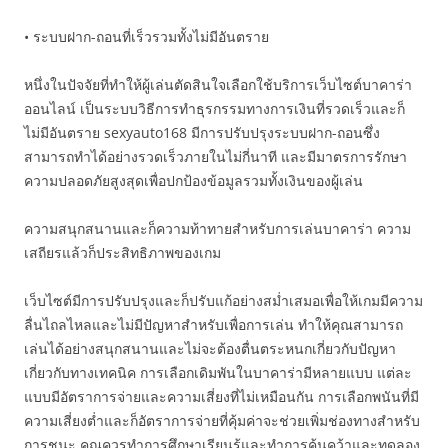
• ระบบฝาก-ถอนที่เร็วรวมทั้งไม่มีอันตราย
หนึ่งในปัจจัยที่ทำให้ผู้เล่นตัดสินใจเลือกใช้บริการเว็บไซต์บาคาร่า
ออนไลน์ เป็นระบบวิธีการทำธุรกรรมทางการเงินที่รวดเร็วและก็
ไม่มีอันตราย sexyauto168 มีการปรับปรุงระบบฝาก-ถอนซึ่ง
สามารถทำได้อย่างรวดเร็วภายในไม่กี่นาที และมีมาตรการรักษา
ความปลอดภัยสูงสุดเพื่อปกป้องข้อมูลรวมทั้งเงินของผู้เล่น
ความสนุกสนานและก็ความท้าทายสำหรับการเล่นบาคาร่า ความ
เสถียรแล้วก็ประสิทธิภาพของเกม
เว็บไซต์มีการปรับปรุงและก็ปรับแก้อย่างสม่ำเสมอเพื่อให้เกมมีความ
ลื่นไถลไหลและไม่มีปัญหาสำหรับเพื่อการเล่น ทำให้คุณสามารถ
เล่นได้อย่างสนุกสนานและไม่จะต้องตื่นตระหนกเกี่ยวกับปัญหา
เกี่ยวกับทางเทคนิค การเลือกเดิมพันในบาคาร่ามีหลายแบบ แต่ละ
แบบมีอัตราการจ่ายและความเสี่ยงที่ไม่เหมือนกัน การเลือกพนันที่มี
ความเสี่ยงต่ำและก็อัตราการจ่ายที่คุ้มค่าจะช่วยเพิ่มช่องทางสำหรับ
การชนะ คุณควรทำการศึกษาเรียนรู้และทำการค้นคว้าและทดลอง