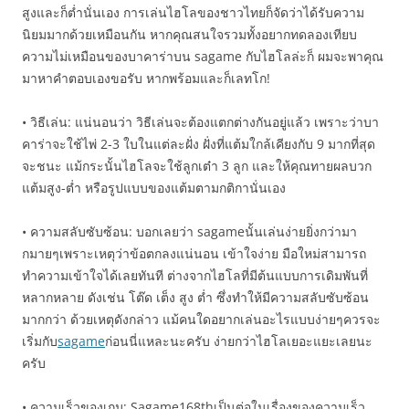
สูงและก็ต่ำนั่นเอง การเล่นไฮโลของชาวไทยก็จัดว่าได้รับความ
นิยมมากด้วยเหมือนกัน หากคุณสนใจรวมทั้งอยากทดลองเทียบ
ความไม่เหมือนของบาคาร่าบน sagame กับไฮโลล่ะก็ ผมจะพาคุณ
มาหาคำตอบเองขอรับ หากพร้อมและก็เลทโก!
• วิธีเล่น: แน่นอนว่า วิธีเล่นจะต้องแตกต่างกันอยู่แล้ว เพราะว่าบา
คาร่าจะใช้ไพ่ 2-3 ใบในแต่ละฝั่ง ฝั่งที่แต้มใกล้เคียงกับ 9 มากที่สุด
จะชนะ แม้กระนั้นไฮโลจะใช้ลูกเต๋า 3 ลูก และให้คุณทายผลบวก
แต้มสูง-ต่ำ หรือรูปแบบของแต้มตามกติกานั่นเอง
• ความสลับซับซ้อน: บอกเลยว่า sagameนั้นเล่นง่ายยิ่งกว่ามา
กมายๆเพราะเหตุว่าข้อตกลงแน่นอน เข้าใจง่าย มือใหม่สามารถ
ทำความเข้าใจได้เลยทันที ต่างจากไฮโลที่มีต้นแบบการเดิมพันที่
หลากหลาย ดังเช่น โต๊ด เต็ง สูง ต่ำ ซึ่งทำให้มีความสลับซับซ้อน
มากกว่า ด้วยเหตุดังกล่าว แม้คนใดอยากเล่นอะไรแบบง่ายๆควรจะ
เริ่มกับ
sagame
ก่อนนี่แหละนะครับ ง่ายกว่าไฮโลเยอะแยะเลยนะ
ครับ
• ความเร็วของเกม: Sagame168thเป็นต่อในเรื่องของความเร็ว