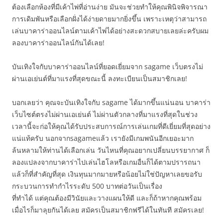
ต้องเลือกห้องที่มีเค้าไพ่ที่อ่านง่าย มันจะช่วยทำให้คุณพินิจพิจารณา
การเดิมพันหรือเลือกฝั่งได้ง่ายดายมากยิ่งขึ้น เพราะเหตุว่าสามารถ
เล่นบาคาร่าออนไลน์ตามเค้าไพ่ได้อย่างสะดวกสบายเลยล่ะครับผม
ลองบาคาร่าออนไลน์กันได้เลย!
บันเทิงใจกับบาคาร่าออนไลน์ที่ยอดเยี่ยมจาก sagame เว็บตรงไม่
ผ่านเอเย่นต์ที่มาแรงที่สุดขณะนี้ ลงทะเบียนเป็นสมาชิกเลย!
บอกเลยว่า คุณจะบันเทิงใจกับ sagame ได้มากขึ้นแน่นอน บาคาร่า
เว็บไซต์ตรงไม่ผ่านเอเย่นต์ ไม่ผ่านตัวกลางที่มาแรงที่สุดในช่วง
เวลานี้จะก่อให้คุณได้รับประสบการณ์การเล่นเกมที่ดีเยี่ยมที่สุดอย่าง
แน่แท้ครับ นอกจากsagameแล้ว เรายังมีเกมพนันอีกเยอะมาก
ล้นหลามให้ท่านได้เลือกเล่น วันไหนที่คุณอยากเปลี่ยนบรรยากาศ ก็
ลองแปลงจากบาคาร่าไปเล่นไฮโลหรือเกมอื่นก็ได้ตามปรารถนา
แล้วก็ที่สำคัญที่สุด เงินทุนมากมายหรือน้อยไม่ใช่ปัญหาเลยขอรับ
กระบวนการทำกำไรระดับ 500 บาทต่อวันเป็นเรื่อง
ที่ทำได้ แต่คุณต้องมีวินัยและวางแผนให้ดี และก็ถ้าหากคุณพร้อม
เมื่อไรก็มาลุยกันได้เลย สมัครเป็นสมาชิกฟรีได้ในทันที สมัครเลย!