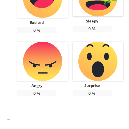
Sleepy
Excited
0
%
0
%
Angry
Surprise
0
%
0
%
…