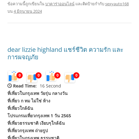
ข้อความนี้ถูกเขียนใน
บาคาร่าออนไลน์
และติดป้ายกำกับ
sexyauto168
บน
4 มิถุนายน 2024
dear lizzie highland แชร์ชีวิต ความรัก และ
การผจญภัย
0
0
0
0
Read Time:
16 Second
ที่เที่ยวในกรุงเทพ วัยรุ่น กลางวัน
ที่เที่ยว ก ทม ไม่ใช่ ห้าง
ที่เที่ยวใกล้ฉัน
โปรแกรมเที่ยวกรุงเทพ 1 วัน 2565
ที่เที่ยวธรรมชาติ เงียบๆใกล้ฉัน
ที่เที่ยวกรุงเทพ ถ่ายรูป
ที่เที่ยวในกรุงเทพ ธรรมชาติ