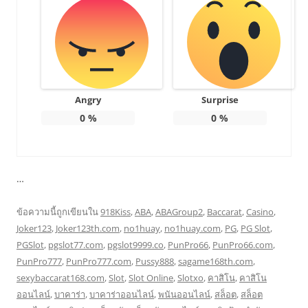
Angry
Surprise
0
%
0
%
…
ข้อความนี้ถูกเขียนใน
918Kiss
,
ABA
,
ABAGroup2
,
Baccarat
,
Casino
,
Joker123
,
Joker123th.com
,
no1huay
,
no1huay.com
,
PG
,
PG Slot
,
PGSlot
,
pgslot77.com
,
pgslot9999.co
,
PunPro66
,
PunPro66.com
,
PunPro777
,
PunPro777.com
,
Pussy888
,
sagame168th.com
,
sexybaccarat168.com
,
Slot
,
Slot Online
,
Slotxo
,
คาสิโน
,
คาสิโน
ออนไลน์
,
บาคาร่า
,
บาคาร่าออนไลน์
,
พนันออนไลน์
,
สล็อต
,
สล็อต