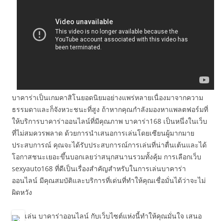
บาคาร่าเป็นเกมคาสิโนยอดนิยมอย่างแพร่หลายเนื่องมาจากความ
ธรรมดาและก็จังหวะชนะที่สูง ถ้าหากคุณกำลังมองหาแพลตฟอร์มที่
ให้บริการบาคาร่าออนไลน์ที่มีคุณภาพ บาคาร่า168 เป็นหนึ่งในเว็บ
ที่ไม่สมควรพลาด ด้วยการนำเสนอการเล่นโดยเซียนผู้มากมาย
ประสบการณ์ คุณจะได้รับประสบการณ์การเล่นที่น่าตื่นเต้นและได้
โอกาสชนะเยอะขึ้นบอกเลยว่าสนุกสนานรวมทั้งคุ้ม การเลือกเว็บ
sexyauto168 ที่ดีเป็นเรื่องสำคัญสำหรับในการเล่นบาคาร่า
ออนไลน์ มีคุณสมบัติและบริการที่เด่นที่ทำให้คุณเชื่อมั่นได้ว่าจะไม่
ผิดหวัง
เล่น บาคาร่าออนไลน์ กับเว็บไซต์แห่งนี้ทำให้คุณมั่นใจ เสนอ