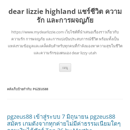
dear lizzie highland แชร์ชีวิต ความ
รัก และการผจญภัย
https://www.mydearlizzie.com เว็บไซต์ที่นำเสนอเรื่องราวเกี่ยวกับ
ความรัก การผจญภัย และการแบ่งปันประสบการณ์ชีวิต พร้อมทั้งเป็น
แหล่งรวมข้อมูลและเคล็ดลับสำหรับทุกคนที่กำลังมองหาความสุขในชีวิต
และความรักของตนเอง dear lizzy utah
ข้าม
เมนู
ไป
ยัง
เนื้อหา
คลังเก็บป้ายกำกับ:
PGZEUS88
pgzeus88 เข้าสู่ระบบ 7 มิถุนายน pgzeus88
สมัคร เกมดังจากทุกค่ายไม่มีค่าธรรมเนียมใดๆ