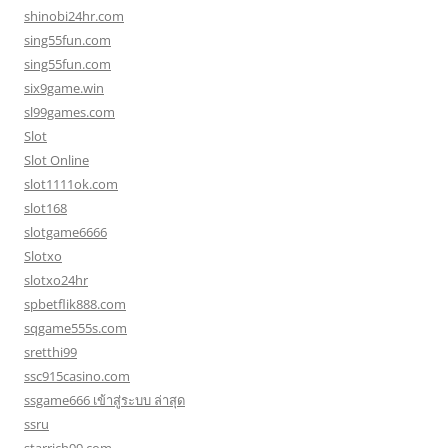
shinobi24hr.com
sing55fun.com
sing55fun.com
six9game.win
sl99games.com
Slot
Slot Online
slot1111ok.com
slot168
slotgame6666
Slotxo
slotxo24hr
spbetflik888.com
sqgame555s.com
sretthi99
ssc915casino.com
ssgame666 เข้าสู่ระบบ ล่าสุด
ssru