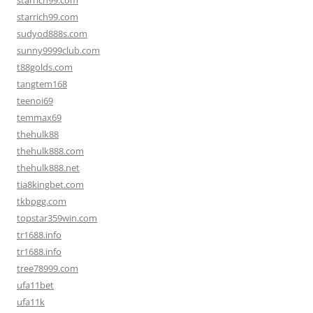
starrich99.com
starrich99.com
sudyod888s.com
sunny9999club.com
t88golds.com
tangtem168
teenoi69
temmax69
thehulk88
thehulk888.com
thehulk888.net
tia8kingbet.com
tkbpgg.com
topstar359win.com
tr1688.info
tr1688.info
tree78999.com
ufa11bet
ufa11k