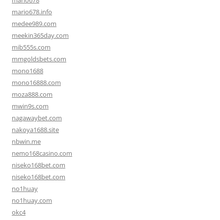
mario678
mario678.info
medee989.com
meekin365day.com
mib555s.com
mmgoldsbets.com
mono1688
mono16888.com
moza888.com
mwin9s.com
nagawaybet.com
nakoya1688.site
nbwin.me
nemo168casino.com
niseko168bet.com
niseko168bet.com
no1huay
no1huay.com
okc4