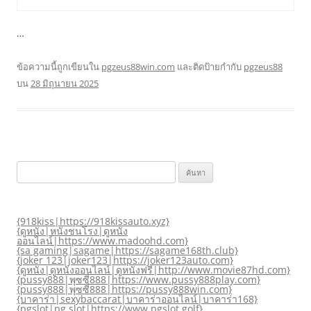
…
ข้อความนี้ถูกเขียนใน
pgzeus88win.com
และติดป้ายกำกับ
pgzeus88
บน
28 มิถุนายน 2025
ค้นหา
สำหรับ:
{918kiss|https://918kissauto.xyz}
{ดูหนัง|หนังชนโรง|ดูหนัง
ออนไลน์|https://www.madoohd.com}
{sa gaming|sagame|https://sagame168th.club}
{joker 123|joker123|https://joker123auto.com}
{ดูหนัง|ดูหนังออนไลน์|ดูหนังฟรี|http://www.movie87hd.com}
{pussy888|พุซซี่888|https://www.pussy888play.com}
{pussy888|พุซซี่888|https://pussy888win.com}
{บาคาร่า|sexybaccarat|บาคาร่าออนไลน์|บาคาร่า168}
{pgslot|pg slot|https://www.pgslot.golf}