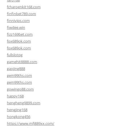
faro168
fcharoenkit168.com
finfinbet789.com
finnivips.com
fiwdee.win
fizz169bet.com
fox689ok.com
fox689ok.com
fullslotpg
gamehit8888.com
gaojing888
gem99ths.com
gem99ths.com
gowingo88.com
happy168
hengheng9899.com
hengjing168
hongkong456
https://www.mfj889xx.com/