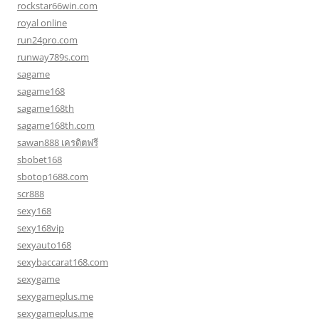
rockstar66win.com
royal online
run24pro.com
runway789s.com
sagame
sagame168
sagame168th
sagame168th.com
sawan888 เครดิตฟรี
sbobet168
sbotop1688.com
scr888
sexy168
sexy168vip
sexyauto168
sexybaccarat168.com
sexygame
sexygameplus.me
sexygameplus.me