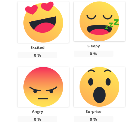
Sleepy
Excited
0
%
0
%
Angry
Surprise
0
%
0
%