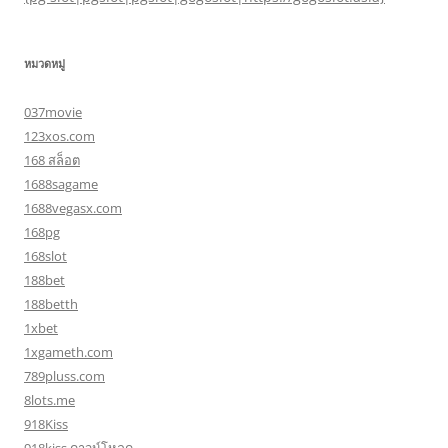
หมวดหมู่
037movie
123xos.com
168 สล็อต
1688sagame
1688vegasx.com
168pg
168slot
188bet
188betth
1xbet
1xgameth.com
789pluss.com
8lots.me
918Kiss