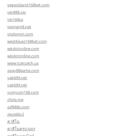
vegasisland168bet.com
ver888.vip
vip168sa
vipmgm8.net
visdomm.com
westbluez168bet.com
wkslotonline.com
wkslotonline.com
www.tuktukth.us
xpay88game.com
yak699.net
yak699.net
yumyum168.com
z5vip.me
zaf888s.com
zeus66v2
คาสิโน
คาสิโนครบวงจร