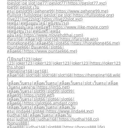
{pgslot|pg slot|pg77|pgslot77|https://pgslot77.xyz}
{pg99|pgslot เว็บ
ตรง|pgslot99|pgheng99|https://www.pgheng99.me}
{fullslot|fullslotpg|pgslot|pg slot|https://fullslotpg.org}
{live22|live22slot|https://live22slot.xyz}
{ดูหนัง|ดูหนังออนไลน์|หนังชนโรง}
{ดูหนังออนไลน์|ดูหนังฟรี|https://www.ilike-movie.com}
{ดูหนังชนโรง|ดูหนังฟรี|ดูหนัง
ออนไลน์|https://www.moviehdthai.com}
{faro168|สล็อต168|slot168|https://faro168.win}
{hongkong456|สล็อต456|slot456|https://hongkong456.me}
{puntaek66|ปั่นแตก66|slot66|
สล็อต66|https://www.puntaek66.me}
{โจ๊กเกอร์123|joker
123|joker123|joker123|joker123|joker123|https://joker123
ths.shop}
{Hengjing168|pg168|
สล็อต168|slot168|slot168|slot168|https://hengjing168.wiki
}
{สล็อตเว็บตรง|สล็อตเว็บตรง|สล็อตเว็บตรง|slot เว็บตรง|สล็อต
เว็บตรง แตกง่าย|https://jin55.net}
{สล็อตเว็บตรง|slot99|slot99|slot99|
สล็อต99|https://st99.wtf}
{สล็อตเว็บตรง|slot66|slot66|slot66|
สล็อต66|https://alot666.amdast.com}
{สล็อตเว็บตรง|สล็อตเว็บตรง|สล็อตเว็บ
ตรง|jinda44|slot44|https://www.jinda44.xyz}
{judhai168|สล็อตเว็บตรง|สล็อตเว็บ
ตรง|judhai168|judhai168|https://judhai168.co}
{bonus888|
สล็อต888|judhai168|slot888|https://bonus888.life}