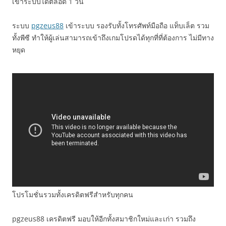
เข้าระบบได้ตลอด 1 วัน
ระบบ
pgzeus88
เข้าระบบ รองรับทั้งโทรศัพท์มือถือ แท็บเล็ต รวม
ทั้งพีซี ทำให้ผู้เล่นสามารถเข้าถึงเกมโปรดได้ทุกที่ที่ต้องการ ไม่มีทาง
หยุด
โปรโมชั่นรวมทั้งเครดิตฟรีสำหรับทุกคน
pgzeus88 เครดิตฟรี มอบให้อีกทั้งสมาชิกใหม่และเก่า รวมถึง