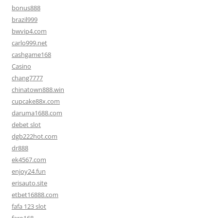
bonus888
brazil999
bwvip4.com
carlo999.net
cashgame168
Casino
chang7777
chinatown888.win
cupcake88x.com
daruma1688.com
debet slot
dgb222hot.com
dr888
ek4567.com
enjoy24.fun
erisauto.site
etbet16888.com
fafa 123 slot