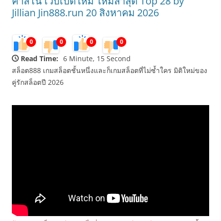
คาสิโน เว็บเปิดใหม่ ใหม่ล่าสุด Top 28 by
Jillian Jin888.run 20 สิงหาคม 2026
0
0
0
0
Read Time:
6 Minute, 15 Second
สล็อต888 เกมสล็อตชั้นหนึ่งและก็เกมสล็อตที่ไม่ซ้ำใคร มิติใหม่ของ
คู่รักสล็อตปี 2026