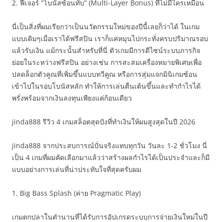
2. ฟีเจอร์ “โบนัสซ้อนทับ” (Multi-Layer Bonus) ที่ไม่มีใครเหมือน
นี่เป็นสิ่งที่ผมเรียกว่าเป็นนวัตกรรมใหม่ของปีนี้เลยก็ว่าได้ ในเกม
แบบเดิมๆเมื่อเราได้ฟรีสปิน เราก็แค่หมุนไปกระทั่งครบปริมาณรอบ
แล้วรับเงิน แม้กระนั้นสำหรับที่นี่ ตัวเกมมีการดีไซน์ระบบภารกิจ
ย่อยในระหว่างฟรีสปิน อย่างเช่น การสะสมเครื่องหมายพิเศษเพื่อ
ปลดล็อกตัวคูณที่เพิ่มขึ้นแบบทวีคูณ หรือการสุ่มแจกมินิเกมซ้อน
เข้าไปในรอบโบนัสหลัก ทำให้การเล่นตื่นเต้นขึ้นและทำกำไรได้
พรั่งพร้อมจากเงินลงทุนเพียงแค่ก้อนเดียว
jinda888 รีวิว 4 เกมสล็อตสุดปังที่ทำเงินให้ผมสูงสุดในปี 2026
jinda888 จากประสบการณ์ปั่นจริงแทบทุกวัน วันละ 1-2 ชั่วโมง นี่
เป็น 4 เกมที่ผมคัดเลือกมาแล้วว่าสร้างผลกำไรได้เป็นประจำและก็มี
แบบอย่างการเล่นที่น่าประทับใจที่สุดครับผม
1. Big Bass Splash (ค่าย Pragmatic Play)
เกมตกปลาในตำนานที่ได้รับการอัปเกรดระบบการจ่ายเงินใหม่ในปี