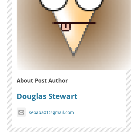
About Post Author
Douglas Stewart
seoaba01@gmail.com