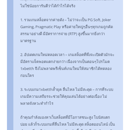
ไม่ใช่น้อยการันตีว่าได้กำไรได้จริง
1. รวมเกมสล็อตจากค่ายดัง – ไม่ว่าจะเป็น PG Soft, Joker
Gaming, Pragmatic Play หรือค่ายใหญ่ๆอื่นๆทุกเกมถูกคัด
สรรมาอย่างดี มีอัตราการจ่าย (RTP) สูงขึ้นมากยิ่งกว่า
มาตรฐาน
2. อัปเดตเกมใหม่ตลอดเวลา – เกมสล็อตที่พึ่งจะเปิดตัวมักจะ
มีอัตราแจ็คพอตแตกง่ายกว่า เนื่องจากเป็นตอนๆโปรโมต
1xbetth จึงไม่พลาดพรีเซ็นท์เกมใหม่ให้สมาชิกได้ทดลอง
ก่อนใคร
3. ระบบเกม1xbetthล้ำยุค ลื่นไหล ไม่มีสะดุด – การที่ระบบ
เกมมีความเสถียรจะช่วยให้คุณเล่นได้อย่างต่อเนื่อง ไม่
พลาดจังหวะทำกำไร
ถ้าคุณกำลังมองหาเว็บสล็อตที่มีโอกาสชนะสูง โบนัสแตก
บ่อย แล้วก็ระบบเกมที่ลื่นไหล ไม่มีสะดุด สล็อตออนไลน์ เป็น