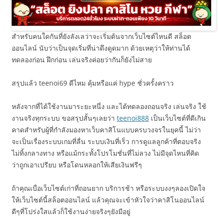
สำหรับคนใดกันที่ยังลังเลว่าจะเริ่มต้นจากเว็บไซต์ไหนดี สล็อต
ออนไลน์ นับว่าเป็นจุดเริ่มที่น่าดึงดูดมาก ด้วยเหตุว่าให้ท่านได้
ทดลองก่อน ฝึกก่อน เล่นจริงค่อยว่ากันก็ยังไม่สาย
สรุปแล้ว teenoi69 ดีไหม คุ้มหรือแค่ hype ชั่วครั้งคราว
หลังจากที่ได้ใช้งานมาระยะหนึ่ง และได้ทดลองถอนจริง เล่นจริง ใช้
งานจริงทุกระบบ ขอสรุปสั้นๆเลยว่า
teenoi888
เป็นเว็บไซต์ที่ดีเกิน
คาดสำหรับผู้ที่กำลังมองหาเว็บคาสิโนแบบครบวงจรในยุคนี้ ไม่ว่า
จะเป็นเรื่องระบบเกมที่ลื่น ระบบเงินที่เร็ว การดูแลลูกค้าที่ตอบจริง
ไม่ทิ้งกลางทาง หรือแม้กระทั้งโปรโมชั่นที่ไม่ลวง ไม่มีจุดไหนที่คิด
ว่าถูกเอาเปรียบ หรือโดนหลอกให้เสียเงินฟรีๆ
ถ้าคุณเบื่อเว็บไซต์เก่าที่ถอนยาก บริการช้า หรือระบบงงๆลองเปิดใจ
ให้เว็บไซต์นี้สล็อตออนไลน์ แล้วคุณจะเข้าหัวใจว่าคาสิโนออนไลน์
ดีๆที่โปร่งใสแล้วก็ใช้งานง่ายจริงๆยังมีอยู่