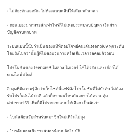
• ไม่ต้องทักแอดมิน ไม่ต้องแนบสลิปให้เสียเวล่ำเวลา
• ถอนเยอะมากมายสักเท่าไหร่ก็ไม่เคยประสบพบปัญหา เงินฝาก
บัญชีครบทุกบาท
ระบบแบบนี้นับว่าเป็นของแท้ที่ตอบโจทย์คนเล่นteenoi69 ทุกระดับ
โดยยิ่งไปกว่านั้นผู้ที่ไม่ชอบวุ่นวายหรือเสียเวลารอคอยคิวถอน
โปรโมชั่นของ teenoi69 ไม่ลวง ไม่เวอร์ ใช้ได้จริง และเลือกได้
ตามไลฟ์สไตล์
อีกจุดที่มีความรู้สึกว่าเว็บไซต์นี้แฟร์คือโปรโมชั่นที่ไม่บังคับ ไม่ต้อง
รับโปรก็เล่นได้ปกติ แล้วก็หากคนไหนกันอยากได้ความคุ้ม
ค่าteenoi69 เพิ่มก็มีโปรหลายแบบให้เลือก เป็นต้นว่า
• โบนัสต้อนรับสำหรับสมาชิกใหม่เทิร์นไม่สูง
• โปรคืนยอดเสียรายสัปดาห์แบบอัตโนมัติ