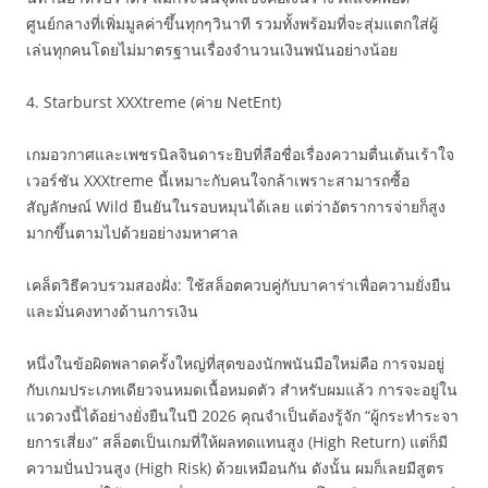
ศูนย์กลางที่เพิ่มมูลค่าขึ้นทุกๆวินาที รวมทั้งพร้อมที่จะสุ่มแตกใส่ผู้
เล่นทุกคนโดยไม่มาตรฐานเรื่องจำนวนเงินพนันอย่างน้อย
4. Starburst XXXtreme (ค่าย NetEnt)
เกมอวกาศและเพชรนิลจินดาระยิบที่ลือชื่อเรื่องความตื่นเต้นเร้าใจ
เวอร์ชัน XXXtreme นี้เหมาะกับคนใจกล้าเพราะสามารถซื้อ
สัญลักษณ์ Wild ยืนยันในรอบหมุนได้เลย แต่ว่าอัตราการจ่ายก็สูง
มากขึ้นตามไปด้วยอย่างมหาศาล
เคล็ดวิธีควบรวมสองฝั่ง: ใช้สล็อตควบคู่กับบาคาร่าเพื่อความยั่งยืน
และมั่นคงทางด้านการเงิน
หนึ่งในข้อผิดพลาดครั้งใหญ่ที่สุดของนักพนันมือใหม่คือ การจมอยู่
กับเกมประเภทเดียวจนหมดเนื้อหมดตัว สำหรับผมแล้ว การจะอยู่ใน
แวดวงนี้ได้อย่างยั่งยืนในปี 2026 คุณจำเป็นต้องรู้จัก “ผู้กระทำระจา
ยการเสี่ยง” สล็อตเป็นเกมที่ให้ผลทดแทนสูง (High Return) แต่ก็มี
ความปั่นป่วนสูง (High Risk) ด้วยเหมือนกัน ดังนั้น ผมก็เลยมีสูตร