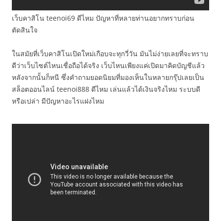
เว็บคาสิโน teenoi69 ดีไหม ปัญหาที่หลายท่านอยากทราบก่อน
ตัดสินใจ
ในสมัยที่เว็บคาสิโนเปิดใหม่เกือบจะทุกวี่วัน มันไม่ง่ายเลยที่จะทราบ
ดีว่าเว็บไซต์ไหนเชื่อถือได้จริง เว็บไหนเพียงแค่เปิดมาคิดบัญชีแล้ว
หลังจากนั้นก็หนี ซึ่งคำถามยอดนิยมที่มองเห็นในหลายกรุ๊ปเลยเป็น
สล็อตออนไลน์ teenoi888 ดีไหม เล่นแล้วได้เงินจริงไหม ระบบดี
หรือเปล่า มีปัญหาอะไรแฝงไหม