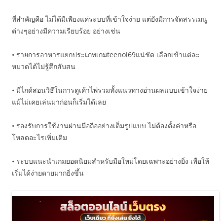
ที่สำคัญคือ ไม่ได้มีเพียงแค่ระบบที่เข้าใจง่าย แต่ยังมีการจัดสรรเมนู
ต่างๆอย่างมีความเรียบร้อย อย่างเช่น
• รายการอาหารแยกประเภทเกมteenoi69แน่ชัด เลือกเข้าแต่ละ
หมวดได้ไม่รู้สึกสับสน
• มีไกด์สอนวิธีในการดูเค้าไพ่รวมทั้งแนวทางอ่านผลแบบเข้าใจง่าย
แม้ไม่เคยเล่นมาก่อนก็เริ่มได้เลย
• รองรับการใช้งานผ่านมือถืออย่างเต็มรูปแบบ ไม่ต้องตั้งค่าหรือ
โหลดอะไรเพิ่มเติม
• ระบบแนะนำเกมยอดนิยมสำหรับมือใหม่โดยเฉพาะอย่างยิ่ง เพื่อให้
เริ่มได้ง่ายดายมากยิ่งขึ้น