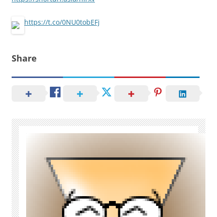
https://t.co/0NU0tobEFj
Share