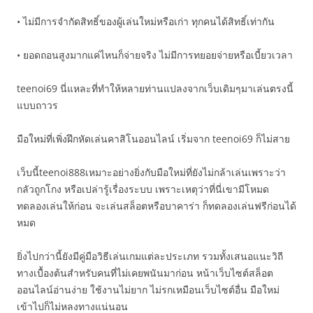
• ไม่มีการจำกัดสิทธิ์ของผู้เล่นใหม่หรือเก่า ทุกคนได้สิทธิ์เท่ากัน
• ยอดถอนสูงมากแค่ไหนก็จ่ายจริง ไม่มีการทยอยจ่ายหรือเบี้ยวเวลา
teenoi69 นี่แหละที่ทำให้หลายท่านแปลงจากเว็บเดิมๆมาเล่นตรงนี้
แบบถาวร
มือใหม่ที่เพิ่งฝึกหัดเล่นคาสิโนออนไลน์ เริ่มจาก teenoi69 ก็ไม่สาย
เว็บนี้teenoi888เหมาะอย่างยิ่งกับมือใหม่ที่ยังไม่กล้าเล่นเพราะว่า
กลัวถูกโกง หรือเปล่ารู้เรื่องระบบ เพราะเหตุว่าที่นี่เขามีโหมด
ทดลองเล่นให้ก่อน จะเล่นสล็อตหรือบาคาร่า ก็ทดลองเล่นฟรีก่อนได้
หมด
ยิ่งไปกว่านี้ยังมีคู่มือวิธีเล่นเกมแต่ละประเภท รวมทั้งเสนอแนะวิถี
ทางเบื้องต้นสำหรับคนที่ไม่เคยพนันมาก่อน หน้าเว็บไซต์สล็อต
ออนไลน์อ่านง่าย ใช้งานไม่ยาก ไม่รกเหมือนเว็บไซต์อื่น มือใหม่
เข้าไปก็ไม่หลงทางแน่นอน