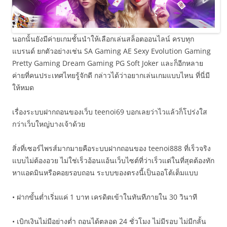
นอกนั้นยังมีค่ายเกมชั้นนำให้เลือกเล่นสล็อตออนไลน์ ครบทุก
แบรนด์ ยกตัวอย่างเช่น SA Gaming AE Sexy Evolution Gaming
Pretty Gaming Dream Gaming PG Soft Joker และก็อีกหลาย
ค่ายที่คนประเทศไทยรู้จักดี กล่าวได้ว่าอยากเล่นเกมแบบไหน ที่นี่มี
ให้หมด
เรื่องระบบฝากถอนของเว็บ teenoi69 บอกเลยว่าไวแล้วก็โปร่งใส
กว่าเว็บใหญ่บางเจ้าด้วย
สิ่งที่เซอร์ไพรส์มากมายคือระบบฝากถอนของ teenoi888 ที่เร็วจริง
แบบไม่ต้องอวย ไม่ใช่เร็วอ้อนแอ้นเว็บไซต์ที่ว่าเร็วแต่ในที่สุดต้องทัก
หาแอดมินหรือคอยรอบถอน ระบบของตรงนี้เป็นออโต้เต็มแบบ
• ฝากขั้นต่ำเริ่มแค่ 1 บาท เครดิตเข้าในทันทีภายใน 30 วินาที
• เบิกเงินไม่มีอย่างต่ำ ถอนได้ตลอด 24 ชั่วโมง ไม่มีรอบ ไม่มีกลั้น