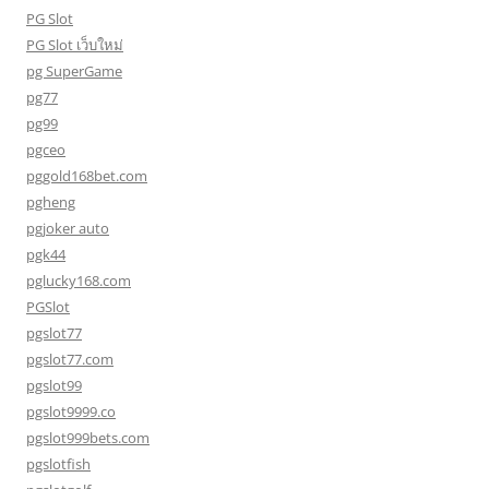
PG Slot
PG Slot เว็บใหม่
pg SuperGame
pg77
pg99
pgceo
pggold168bet.com
pgheng
pgjoker auto
pgk44
pglucky168.com
PGSlot
pgslot77
pgslot77.com
pgslot99
pgslot9999.co
pgslot999bets.com
pgslotfish