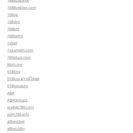
1688sagame
1688vegasx.com
168pg
168slot
188bet
188betth
1xbet
1xgameth.com
789pluss.com
8lots.me
918Kiss
918kiss ดาวน์โหลด
918kissauto
ABA
ABAGroup2
acebet789.com
adm789.info
allbestbet
allbet24hr