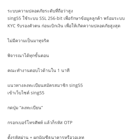
ระบบความปลอดภัยระดับที่ถือว่าสูง
sing55 ใช้ระบบ SSL 256-bit เพื่อรักษาข้อมูลลูกค้า พร้อมระบบ
KYC รับรองตัวตน ก่อนเบิกเงิน เพื่อให้เกิดความปลอดภัยสูงสุด
ไม่มีความเป็นมาทุจริต
พิจารณาได้ทุกขั้นตอน
คณะทำงานตอบไวด้านใน 1 นาที
แนวทางลงทะเบียนสมัครสมาชิก sing55
เข้าเว็บไซต์ sing55
กดปุ่ม “ลงทะเบียน”
กรอกเบอร์โทรศัพท์ แล้วก็รหัส OTP
ตั้งรหัสผ่าน + ผูกบัญชีธนาคารหรือวอเลท