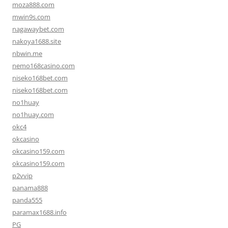
moza888.com
mwin9s.com
nagawaybet.com
nakoya1688.site
nbwin.me
nemo168casino.com
niseko168bet.com
niseko168bet.com
no1huay
no1huay.com
okc4
okcasino
okcasino159.com
okcasino159.com
p2vvip
panama888
panda555
paramax1688.info
PG