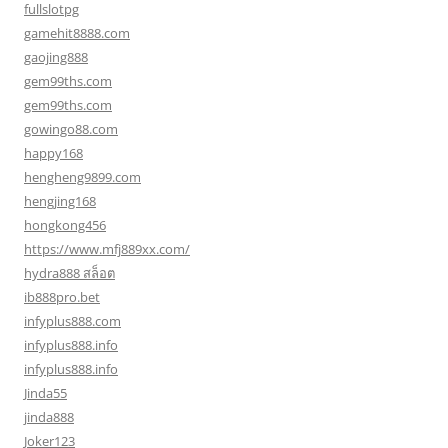
fullslotpg
gamehit8888.com
gaojing888
gem99ths.com
gem99ths.com
gowingo88.com
happy168
hengheng9899.com
hengjing168
hongkong456
https://www.mfj889xx.com/
hydra888 สล็อต
ib888pro.bet
infyplus888.com
infyplus888.info
infyplus888.info
Jinda55
jinda888
Joker123