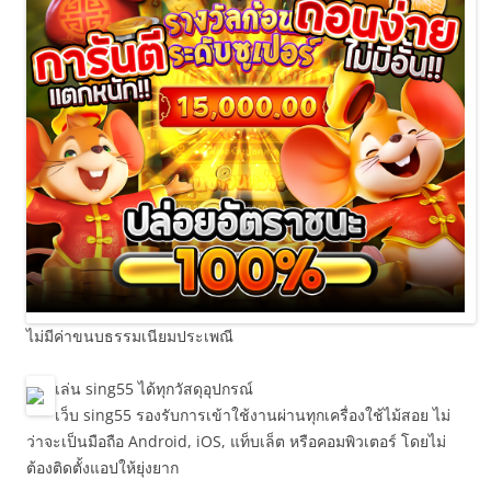
ไม่มีค่าขนบธรรมเนียมประเพณี
เล่น sing55 ได้ทุกวัสดุอุปกรณ์
เว็บ sing55 รองรับการเข้าใช้งานผ่านทุกเครื่องใช้ไม้สอย ไม่
ว่าจะเป็นมือถือ Android, iOS, แท็บเล็ต หรือคอมพิวเตอร์ โดยไม่
ต้องติดตั้งแอปให้ยุ่งยาก