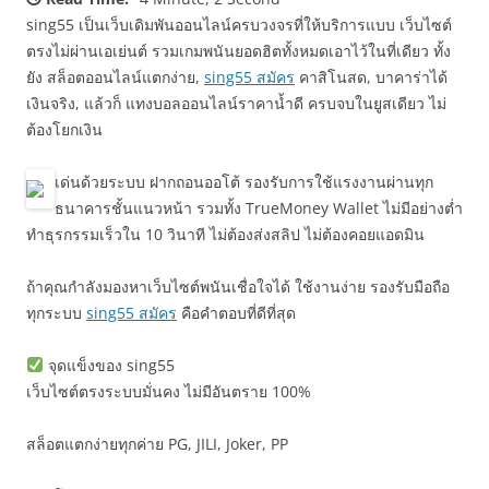
sing55 เป็นเว็บเดิมพันออนไลน์ครบวงจรที่ให้บริการแบบ เว็บไซต์
ตรงไม่ผ่านเอเย่นต์ รวมเกมพนันยอดฮิตทั้งหมดเอาไว้ในที่เดียว ทั้ง
ยัง สล็อตออนไลน์แตกง่าย,
sing55 สมัคร
คาสิโนสด, บาคาร่าได้
เงินจริง, แล้วก็ แทงบอลออนไลน์ราคาน้ำดี ครบจบในยูสเดียว ไม่
ต้องโยกเงิน
เด่นด้วยระบบ ฝากถอนออโต้ รองรับการใช้แรงงานผ่านทุก
ธนาคารชั้นแนวหน้า รวมทั้ง TrueMoney Wallet ไม่มีอย่างต่ำ
ทำธุรกรรมเร็วใน 10 วินาที ไม่ต้องส่งสลิป ไม่ต้องคอยแอดมิน
ถ้าคุณกำลังมองหาเว็บไซต์พนันเชื่อใจได้ ใช้งานง่าย รองรับมือถือ
ทุกระบบ
sing55 สมัคร
คือคำตอบที่ดีที่สุด
จุดแข็งของ sing55
เว็บไซต์ตรงระบบมั่นคง ไม่มีอันตราย 100%
สล็อตแตกง่ายทุกค่าย PG, JILI, Joker, PP