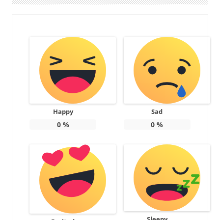
Happy
Sad
0
%
0
%
Sleepy