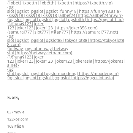
{1xbet|1xbetth|1xbetth|1xbetth|https://1xbetth.vip}
{pg
slot|pgslot|pgslot|pgslot|funny18|https://funny18.asia}
{kiss918|kiss918|kiss918|allbet24|https://allbet24hr.win}
{pg slot|pgslot|pgslot|pgslot|pgslotth|https://pgslotth.io}
{โจ๊กเกอร์123|joker
123|joker123|joker123|https://joker356.com}
{samurai777|slot777|สล็อต777|https://samurai777.net}
{pg
slot|pgslot|pgslot|pgslot88|tokyoslot88|https://tokyoslot8
8.com}
{betway|pgslotbetway|betway
slot|https://betwayvietnam.com}
{โจ๊กเกอร์123|joker
123|joker123|joker123|joker123|jokerasia|https://jokerasi
a.net}
{pg
slot|pgslot|pgslot|pgslotmoodeng|https://moodeng.in}
{pg slot|pgslot|pgslot|gogoslot|https://gogoslot.asia}
หมวดหมู่
037movie
123xos.com
168 สล็อต