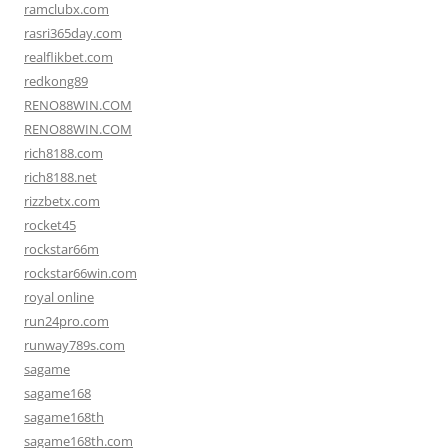
ramclubx.com
rasri365day.com
realflikbet.com
redkong89
RENO88WIN.COM
RENO88WIN.COM
rich8188.com
rich8188.net
rizzbetx.com
rocket45
rockstar66m
rockstar66win.com
royal online
run24pro.com
runway789s.com
sagame
sagame168
sagame168th
sagame168th.com