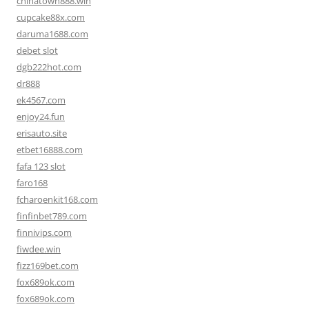
chinatown888.win
cupcake88x.com
daruma1688.com
debet slot
dgb222hot.com
dr888
ek4567.com
enjoy24.fun
erisauto.site
etbet16888.com
fafa 123 slot
faro168
fcharoenkit168.com
finfinbet789.com
finnivips.com
fiwdee.win
fizz169bet.com
fox689ok.com
fox689ok.com