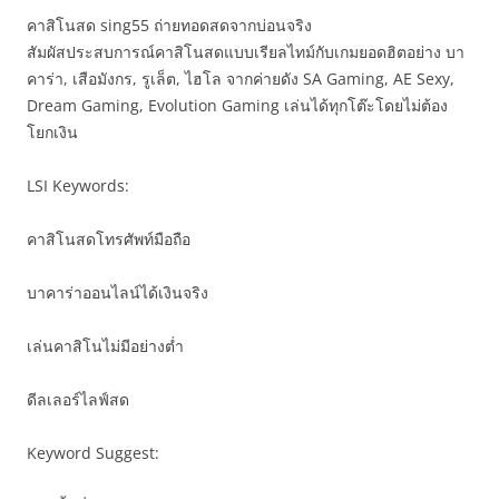
คาสิโนสด sing55 ถ่ายทอดสดจากบ่อนจริง
สัมผัสประสบการณ์คาสิโนสดแบบเรียลไทม์กับเกมยอดฮิตอย่าง บา
คาร่า, เสือมังกร, รูเล็ต, ไฮโล จากค่ายดัง SA Gaming, AE Sexy,
Dream Gaming, Evolution Gaming เล่นได้ทุกโต๊ะโดยไม่ต้อง
โยกเงิน
LSI Keywords:
คาสิโนสดโทรศัพท์มือถือ
บาคาร่าออนไลน์ได้เงินจริง
เล่นคาสิโนไม่มีอย่างต่ำ
ดีลเลอร์ไลฟ์สด
Keyword Suggest: