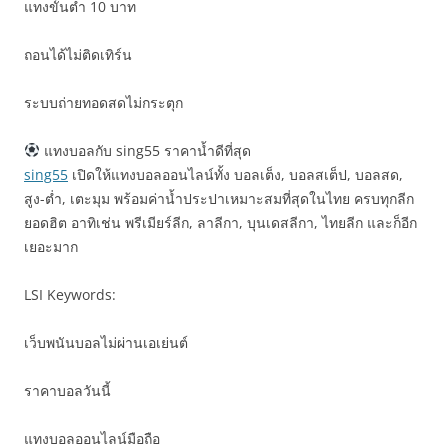
แทงขั้นต่ำ 10 บาท
ถอนได้ไม่ติดเทิร์น
ระบบถ่ายทอดสดไม่กระตุก
แทงบอลกับ sing55 ราคาน้ำดีที่สุด
sing55
เปิดให้แทงบอลออนไลน์ทั้ง บอลเต็ง, บอลสเต็ป, บอลสด,
สูง-ต่ำ, เตะมุม พร้อมค่าน้ำประปาเหมาะสมที่สุดในไทย ครบทุกลีก
ยอดฮิต อาทิเช่น พรีเมียร์ลีก, ลาลีกา, บุนเดสลีกา, ไทยลีก และก็อีก
เยอะมาก
LSI Keywords:
เว็บพนันบอลไม่ผ่านเอเย่นต์
ราคาบอลวันนี้
แทงบอลออนไลน์มือถือ