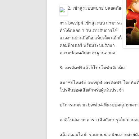
2. เข้าสู่ระบบสบาย ปลอดภัย
การ bwvip4 เข้าสู่ระบบ สามารถ
ทำได้ตลอด 1 วัน รองรับการใช้
แรงงานผ่านมือถือ แท็บเล็ต แล้วก็
คอมพิวเตอร์ พร้อมระบบรักษา
ความปลอดภัยมาตรฐานสากล
3. เครดิตฟรีแล้วก็โปรโมชั่นจัดเต็ม
สมาชิกใหม่รับ bwvip4 เครดิตฟรี โดยทันทีห
โปรคืนยอดเสียสำหรับผู้เล่นประจำ
บริการเกมจาก bwvip4 ที่ครอบคลุมทุกควา
คาสิโนสด: บาคาร่า เสือมังกร รูเล็ต ถ่าย
สล็อตออนไลน์: รวมเกมยอดนิยมจากค่ายดั