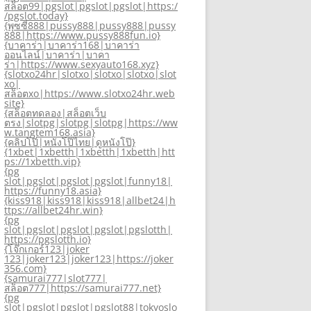
สล็อต99|pgslot|pgslot|pgslot|https:/
/pgslot.today}
{พุซซี่888|pussy888|pussy888|pussy
888|https://www.pussy888fun.io}
{บาคาร่า|บาคาร่า168|บาคาร่า
ออนไลน์|บาคาร่า|บาคา
ร่า|https://www.sexyauto168.xyz}
{slotxo24hr|slotxo|slotxo|slotxo|slot
xo|
สล็อตxo|https://www.slotxo24hr.web
site}
{สล็อตทดลอง|สล็อตเว็บ
ตรง|slotpg|slotpg|slotpg|https://ww
w.tangtem168.asia}
{คลิปโป๊|หนังโป๊ไทย|ดูหนังโป๊}
{1xbet|1xbetth|1xbetth|1xbetth|htt
ps://1xbetth.vip}
{pg
slot|pgslot|pgslot|pgslot|funny18|
https://funny18.asia}
{kiss918|kiss918|kiss918|allbet24|h
ttps://allbet24hr.win}
{pg
slot|pgslot|pgslot|pgslot|pgslotth|
https://pgslotth.io}
{โจ๊กเกอร์123|joker
123|joker123|joker123|https://joker
356.com}
{samurai777|slot777|
สล็อต777|https://samurai777.net}
{pg
slot|pgslot|pgslot|pgslot88|tokyoslo