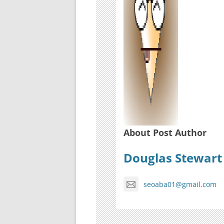
About Post Author
Douglas Stewart
seoaba01@gmail.com