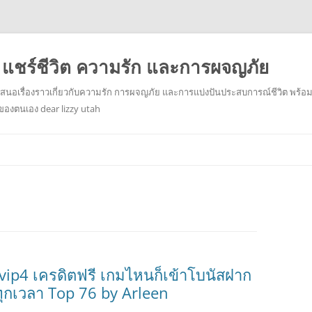
 แชร์ชีวิต ความรัก และการผจญภัย
เสนอเรื่องราวเกี่ยวกับความรัก การผจญภัย และการแบ่งปันประสบการณ์ชีวิต พร้อม
องตนเอง dear lizzy utah
ข้าม
ไป
ยัง
เนื้อหา
p4 เครดิตฟรี เกมไหนก็เข้าโบนัสฝาก
ทุกเวลา Top 76 by Arleen