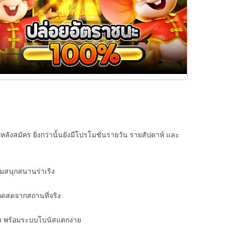
ลังสมัคร ยิ่งกว่านั้นยังมีโปรโมชั่นรายวัน รายสัปดาห์ และ
มสนุกสนานร่าเริง
ทอดสดจากสถานที่จริง
ง พร้อมระบบโบนัสแตกง่าย