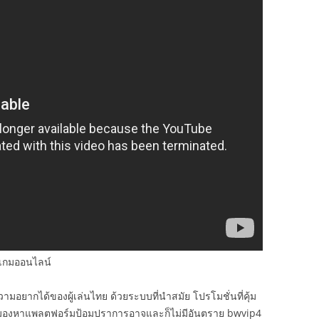
องเกมออนไลน์
วามอยากได้ของผู้เล่นไทย ด้วยระบบที่นำสมัย โปรโมชั่นที่คุ้ม
ำลังมองหาแพลตฟอร์มป้อมปราการอาจและก็ไม่มีอันตราย bwvip4