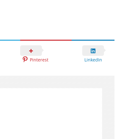
Pinterest
LinkedIn