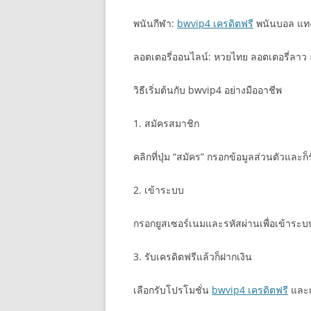
พนันกีฬา:
bwvip4 เครดิตฟรี
พนันบอล แทงบ
ลอตเตอรี่ออนไลน์: หวยไทย ลอตเตอรี่ลาว 
วิธีเริ่มต้นกับ bwvip4 อย่างมืออาชีพ
1. สมัครสมาชิก
คลิกที่ปุ่ม “สมัคร” กรอกข้อมูลส่วนตัวและก
2. เข้าระบบ
กรอกยูสเซอร์เนมและรหัสผ่านเพื่อเข้าระ
3. รับเครดิตฟรีแล้วก็ฝากเงิน
เลือกรับโปรโมชั่น
bwvip4 เครดิตฟรี
และเ