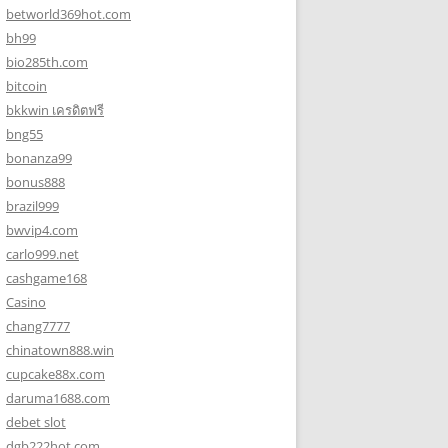
betworld369hot.com
bh99
bio285th.com
bitcoin
bkkwin เครดิตฟรี
bng55
bonanza99
bonus888
brazil999
bwvip4.com
carlo999.net
cashgame168
Casino
chang7777
chinatown888.win
cupcake88x.com
daruma1688.com
debet slot
dgb222hot.com