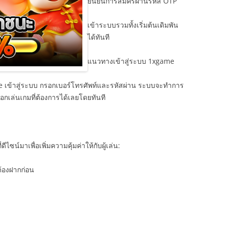
ยืนยันการสมัครผ่านรหัส OTP
เข้าระบบรวมทั้งเริ่มต้นเดิมพัน
ได้ทันที
แนวทางเข้าสู่ระบบ 1xgame
me เข้าสู่ระบบ กรอกเบอร์โทรศัพท์และรหัสผ่าน ระบบจะทำการ
อกเล่นเกมที่ต้องการได้เลยโดยทันที
ซน์มาเพื่อเพิ่มความคุ้มค่าให้กับผู้เล่น:
ต้องฝากก่อน