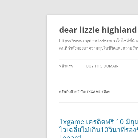
dear lizzie highland
https://www.mydearlizzie.com เว็บไซต์ที่นำ
คนที่กำลังมองหาความสุขในชีวิตและความรักข
หน้าแรก
BUY THIS DOMAIN
คลังเก็บป้ายกำกับ:
1XGAME สมัคร
1xgame เครดิตฟรี 10 มิถ
ไวเฉลี่ยไม่เกิน10วินาทีร
Lenard