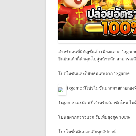
สำหรับคนที่มีบัญชีแล้ว เพียงแค่กด 1xga
ยืนยันแล้วก็นำคุณไปสู่หน้าหลัก สามารถเลื
โปรโมชั่นและก็สิทธิพิเศษจาก 1xgame
1xgame มีโปรโมชั่นมากมายก่ายกองที่ดีไ
1xgame เครดิตฟรี สำหรับสมาชิกใหม่ ไม่
โบนัสฝากคราวแรก รับเพิ่มสูงสุด 100%
โปรโมชั่นคืนยอดเสียทุกสัปดาห์