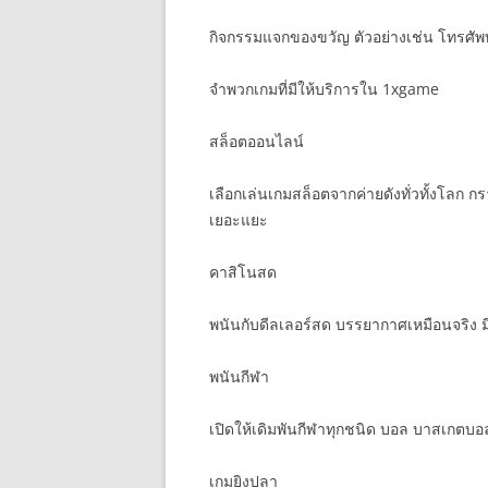
กิจกรรมแจกของขวัญ ตัวอย่างเช่น โทรศัพท์เ
จำพวกเกมที่มีให้บริการใน 1xgame
สล็อตออนไลน์
เลือกเล่นเกมสล็อตจากค่ายดังทั่วทั้งโลก 
เยอะแยะ
คาสิโนสด
พนันกับดีลเลอร์สด บรรยากาศเหมือนจริง ม
พนันกีฬา
เปิดให้เดิมพันกีฬาทุกชนิด บอล บาสเกตบอล 
เกมยิงปลา