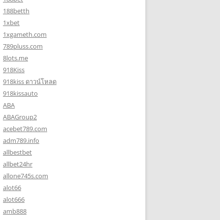
188betth
1xbet
1xgameth.com
789pluss.com
8lots.me
918Kiss
918kiss ดาวน์โหลด
918kissauto
ABA
ABAGroup2
acebet789.com
adm789.info
allbestbet
allbet24hr
allone745s.com
alot66
alot666
amb888