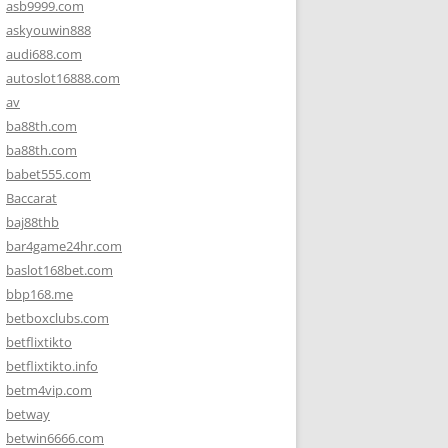
asb9999.com
askyouwin888
audi688.com
autoslot16888.com
av
ba88th.com
ba88th.com
babet555.com
Baccarat
baj88thb
bar4game24hr.com
baslot168bet.com
bbp168.me
betboxclubs.com
betflixtikto
betflixtikto.info
betm4vip.com
betway
betwin6666.com