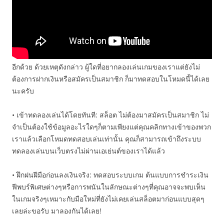
อีกด้วย ด้วยเหตุดังกล่าว ผู้ใดที่อยากลองเล่นเกมของเราแต่ยังไม่
ต้องการฝากเงินหรือสมัครเป็นสมาชิก ก็มาทดสอบในโหมดนี้ได้เลย
นะครับ
• เข้าทดลองเล่นได้โดยทันที: สล็อต ไม่ต้องมาสมัครเป็นสมาชิก ไม่
จำเป็นต้องใช้ข้อมูลอะไรใดๆก็ตามเพียงแต่คุณคลิกทางเข้าของพวก
เราแล้วเลือกโหมดทดสอบเล่นเท่านั้น คุณก็สามารถเข้าถึงระบบ
ทดลองเล่นบนเว็บตรงไม่ผ่านเอเย่นต์ของเราได้แล้ว
• ฝึกฝนฝีมือก่อนลงเงินจริง: ทดสอบระบบเกม ต้นแบบการชำระเงิน
ฟีพบร์พิเศษต่างๆหรือการพนันในลักษณะต่างๆที่คุณอาจจะพบเห็น
ในเกมจริงๆเหมาะกับมือใหม่ที่ยังไม่เคยเล่นสล็อตมาก่อนแบบสุดๆ
เลยล่ะขอรับ มาลองกันได้เลย!