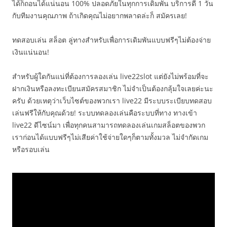
ได้ก็ถอนได้แน่นอน 100% ปลอดภัยในทุกการเดิมพัน บริการดี 1 วัน
กับทีมงานคุณภาพ ถ้าเกิดคุณไม่อยากพลาดล่ะก็ สมัครเลย!
ทดสอบเล่น สล็อต ลู่ทางสำหรับเพื่อการเดิมพันแบบฟรีๆไม่ต้องจ่าย
เงินแน่นอน!
สำหรับผู้ใดกันแน่ที่ต้องการลองเล่น live22slot แต่ยังไม่พร้อมที่จะ
ฝากเงินหรือลงทะเบียนสมัครสมาชิก ไม่จำเป็นต้องกลุ้มใจเลยค่ะนะ
ครับ ด้วยเหตุว่าเว็บไซต์ของพวกเรา live22 มีระบบระเบียบทดสอบ
เล่นฟรีให้กับคุณด้วย! ระบบทดลองเล่นคือระบบที่ทาง ทางเข้า
live22 ดีไซน์มา เพื่อทุกคนสามารถทดลองเล่นเกมสล็อตของพวก
เราก่อนได้แบบฟรีๆไม่เสียค่าใช้จ่ายใดๆก็ตามทั้งมวล ไม่จำกัดเกม
หรือรอบเล่น