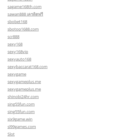
sagame168th.com
sawan888 เครดิตฟรี
sbobet168
sbotop1688.com
scr888
sexy168
sexy168vip
sexyauto168
sexybaccarat168.com
sexygame
sexygameplus.me
sexygameplus.me
shinobi24hr.com
sing55fun.com
sing55fun.com
six9game.win
sl99games.com
Slot