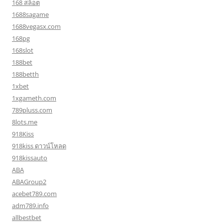
168 สล็อต
1688sagame
1688vegasx.com
168pg
168slot
188bet
188betth
1xbet
1xgameth.com
789pluss.com
8lots.me
918Kiss
918kiss ดาวน์โหลด
918kissauto
ABA
ABAGroup2
acebet789.com
adm789.info
allbestbet