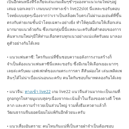
เป็นอีกคนหนึ่งที่รังเกียจเล่นเกมเดิมๆซ้ำๆมองหาแนวเกมใหม่ๆอยู่
เสมอ บอกเลยว่า เกมบนปากทางเข้า live22slot นี่แหละขอรับตอบ
โจทย์แบบสุดๆเนื่องจากว่าเราเป็นสล็อตเว็บตรงไม่ผ่านเอเย่นต์ที่ขึ้น
ตรงกับค่ายเกมชั้นนำโดยเฉพาะอย่างยิ่ง ทำให้คุณมีเกมให้เลือกเล่น
มากมายแนวด้วยกัน ซึ่งเกมกลุ่มนี้นี่แหละนะครับคือคำตอบของการ
ค้นหาเกมใหม่ๆมีให้ท่านเลือกครบทุกแนวอย่างแน่แท้ครับผม มาลอง
ดูตัวอย่างกันได้เลย
• แนวแฟนตาซี: ใครกันแน่ที่ชื่นชอบความอลังการงานสร้างก็
จำเป็นต้องแนวแฟนตาซีนี่แหละขอรับ ซึ่งมีเกมให้เลือกเยอะมากๆ
เลยล่ะครับผม เอฟเฟกต์ของเกมตระการตา สีสันผ่องใส เล่นเพลิดเพ
ลินๆได้ไม่น่าเบื่อแน่นอนนะครับ คนใดกันชอบก็มาทดลองกันได้เลย
• แนวจีน:
ทางเข้า live22
เกม live22 แนวจีนส่วนมากจะเป็นเกมที่
ถูกอกถูกใจสายมูแบบสุดๆเนื่องจากจะเน้นย้ำในเรื่องของดวงดี โชค
ลาภ และความร่ำรวยเป็นส่วนใหญ่ รวมทั้งธีมเทวดาแล้วก็
วัฒนธรรมจีนยอดนิยมไม่แพ้กันอีกด้วยนะครับ
• แนวเสี่ยงอันตราย: คนไหนกันแน่ที่เป็นสายฝ่าจำเป็นต้องชอบ