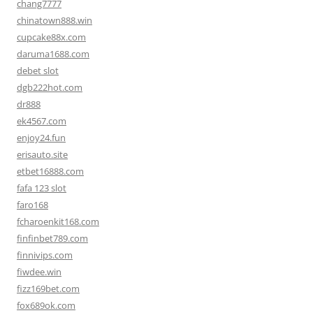
chang7777
chinatown888.win
cupcake88x.com
daruma1688.com
debet slot
dgb222hot.com
dr888
ek4567.com
enjoy24.fun
erisauto.site
etbet16888.com
fafa 123 slot
faro168
fcharoenkit168.com
finfinbet789.com
finnivips.com
fiwdee.win
fizz169bet.com
fox689ok.com