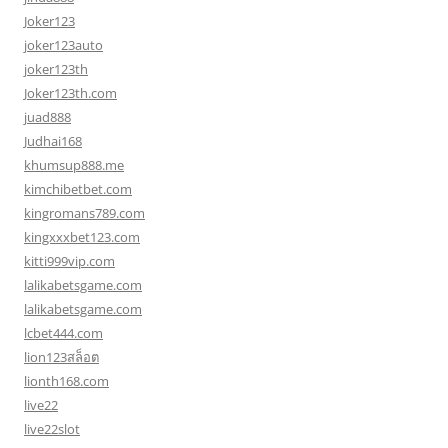
Joker123
joker123auto
joker123th
Joker123th.com
juad888
Judhai168
khumsup888.me
kimchibetbet.com
kingromans789.com
kingxxxbet123.com
kitti999vip.com
lalikabetsgame.com
lalikabetsgame.com
lcbet444.com
lion123สล็อต
lionth168.com
live22
live22slot