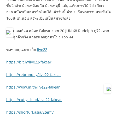
ขึ้นอีกด้วยด้วยเหมือนกัน ด้วยเหตุนี้ แม้คุณต้องการได้กำไรกับเรา
ล่ะก็ สมัครเป็นสมาชิกใหม่ได้แล้ววันนี้ ค้ำประกันทุกความประทับใจ
100% แน่นอน ลงทะเบียนเป็นสมาชิกเลย!
เกมสล็อต สล็อต Fakear.com 20 JUN 68 Rudolph ดูรีวิวจาก
ลูกค้าจริง สล็อตแตกทุกชั่วโมง Top 44
ขอขอบคุณมากเว็บ
live22
https://bit.ly/live22-fakear
https://rebrand.ly/live22-fakear
https://wow.in.th/live22-fakear
https://cutly.cloud/live22-fakear
https://shorturl.asia/2temV