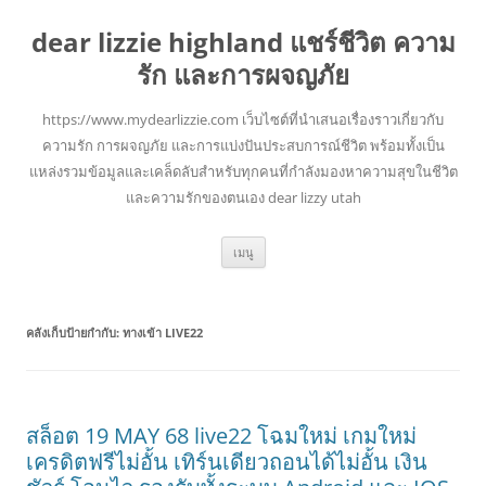
dear lizzie highland แชร์ชีวิต ความ
รัก และการผจญภัย
https://www.mydearlizzie.com เว็บไซต์ที่นำเสนอเรื่องราวเกี่ยวกับ
ความรัก การผจญภัย และการแบ่งปันประสบการณ์ชีวิต พร้อมทั้งเป็น
แหล่งรวมข้อมูลและเคล็ดลับสำหรับทุกคนที่กำลังมองหาความสุขในชีวิต
และความรักของตนเอง dear lizzy utah
ข้าม
เมนู
ไป
ยัง
เนื้อหา
คลังเก็บป้ายกำกับ:
ทางเข้า LIVE22
สล็อต 19 MAY 68 live22 โฉมใหม่ เกมใหม่
เครดิตฟรีไม่อั้น เทิร์นเดียวถอนได้ไม่อั้น เงิน