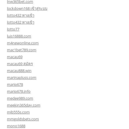
lnw365bet.com
lockdown168 เข้าสู่ระบบ
lotto432 ทางเข้า
lotto432 ทางเข้า
lotto77
luis16888.com
m4newonline.com
mac1bet789.com
macau69
macau69 สมัคร
macau888.win
marinapluss.com
mario678
mario678.info
medee989.com
meekin365day.com
mib555s.com
mmgoldsbets.com
mono1688