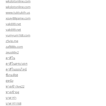
wkslotonline.com
wkslotonline.com
www.tuktukth.us
xpay88game.com
yak699.net
yak699.net
yumyum168.com
z5vip.me
zaf888s.com
zeus66v2
คาสิโน
คาสิโนครบวงจร
คาสิโนออนไลน์
ซีเกมส์68
ดูหนัง
ทางเข้า live22
ทางเข้าpg
บาคาร่า
บาคาร่า168