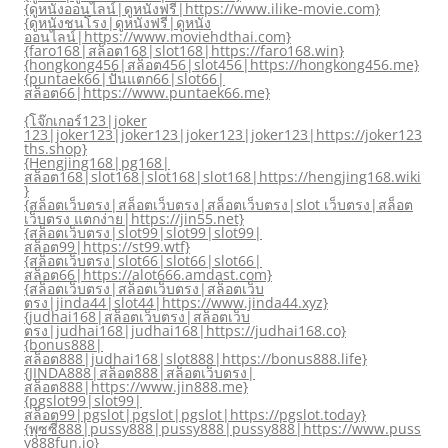
{ดูหนังออนไลน์|ดูหนังฟรี|https://www.ilike-movie.com}
{ดูหนังชนโรง|ดูหนังฟรี|ดูหนัง
ออนไลน์|https://www.moviehdthai.com}
{faro168|สล็อต168|slot168|https://faro168.win}
{hongkong456|สล็อต456|slot456|https://hongkong456.me}
{puntaek66|ปั่นแตก66|slot66|
สล็อต66|https://www.puntaek66.me}
{โจ๊กเกอร์123|joker
123|joker123|joker123|joker123|joker123|https://joker123
ths.shop}
{Hengjing168|pg168|
สล็อต168|slot168|slot168|slot168|https://hengjing168.wiki
}
{สล็อตเว็บตรง|สล็อตเว็บตรง|สล็อตเว็บตรง|slot เว็บตรง|สล็อต
เว็บตรง แตกง่าย|https://jin55.net}
{สล็อตเว็บตรง|slot99|slot99|slot99|
สล็อต99|https://st99.wtf}
{สล็อตเว็บตรง|slot66|slot66|slot66|
สล็อต66|https://alot666.amdast.com}
{สล็อตเว็บตรง|สล็อตเว็บตรง|สล็อตเว็บ
ตรง|jinda44|slot44|https://www.jinda44.xyz}
{judhai168|สล็อตเว็บตรง|สล็อตเว็บ
ตรง|judhai168|judhai168|https://judhai168.co}
{bonus888|
สล็อต888|judhai168|slot888|https://bonus888.life}
{JINDA888|สล็อต888|สล็อตเว็บตรง|
สล็อต888|https://www.jin888.me}
{pgslot99|slot99|
สล็อต99|pgslot|pgslot|pgslot|https://pgslot.today}
{พุซซี่888|pussy888|pussy888|pussy888|https://www.puss
y888fun.io}