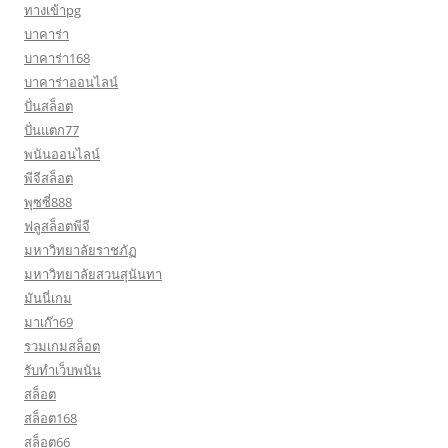
ทางเข้าpg
บาคาร่า
บาคาร่า168
บาคาร่าออนไลน์
ปั่นสล็อต
ปั่นแตก77
พนันออนไลน์
พีจีสล็อต
พุซซี่888
ฟลูสล็อตพีจี
มหาวิทยาลัยราชภัฏ
มหาวิทยาลัยสวนสุนันทา
มันนี่เกม
มาเก๊า69
รวมเกมสล็อต
รับทำเว็บพนัน
สล็อต
สล็อต168
สล็อต66