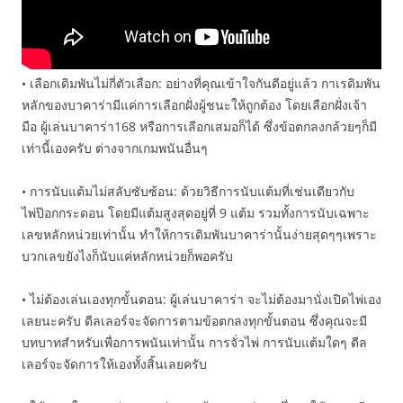
• เลือกเดิมพันไม่กี่ตัวเลือก: อย่างที่คุณเข้าใจกันดีอยู่แล้ว กาเรดิมพัน
หลักของบาคาร่ามีแค่การเลือกฝั่งผู้ชนะให้ถูกต้อง โดยเลือกฝั่งเจ้า
มือ ผู้เล่นบาคาร่า168 หรือการเลือกเสมอก็ได้ ซึ่งข้อตกลงกล้วยๆก็มี
เท่านี้เองครับ ต่างจากเกมพนันอื่นๆ
• การนับแต้มไม่สลับซับซ้อน: ด้วยวิธีการนับแต้มที่เช่นเดียวกับ
ไพ่ป๊อกกระดอน โดยมีแต้มสูงสุดอยู่ที่ 9 แต้ม รวมทั้งการนับเฉพาะ
เลขหลักหน่วยเท่านั้น ทำให้การเดิมพันบาคาร่านั้นง่ายสุดๆๆเพราะ
บวกเลขยังไงก็นับแค่หลักหน่วยก็พอครับ
• ไม่ต้องเล่นเองทุกขั้นตอน: ผู้เล่นบาคาร่า จะไม่ต้องมานั่งเปิดไพ่เอง
เลยนะครับ ดีลเลอร์จะจัดการตามข้อตกลงทุกขั้นตอน ซึ่งคุณจะมี
บทบาทสำหรับเพื่อการพนันเท่านั้น การจั่วไพ่ การนับแต้มใดๆ ดีล
เลอร์จะจัดการให้เองทั้งสิ้นเลยครับ