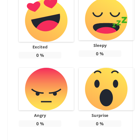
Sleepy
Excited
0
%
0
%
Angry
Surprise
0
%
0
%