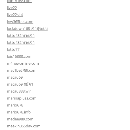
lionth168.com
live22
live22slot
lnw365bet.com
lockdown168 เข้าสู่ระบบ
lotto432 ทางเข้า
lotto432 ทางเข้า
lotto77
luis16888.com
m4newonline.com
mac1bet789.com
macau69
macau69 สมัคร
macau888.win
marinapluss.com
mario678
mario678.info
medee989.com
meekin365day.com