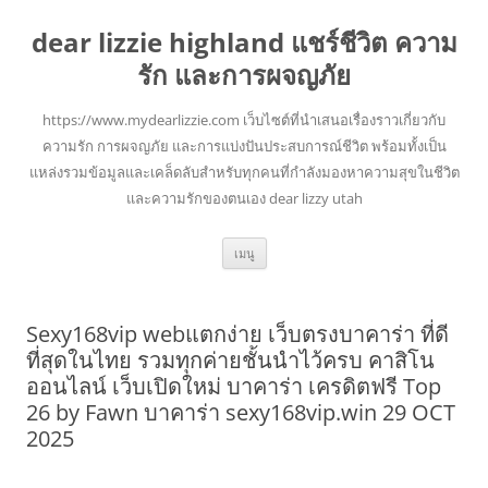
dear lizzie highland แชร์ชีวิต ความ
รัก และการผจญภัย
https://www.mydearlizzie.com เว็บไซต์ที่นำเสนอเรื่องราวเกี่ยวกับ
ความรัก การผจญภัย และการแบ่งปันประสบการณ์ชีวิต พร้อมทั้งเป็น
แหล่งรวมข้อมูลและเคล็ดลับสำหรับทุกคนที่กำลังมองหาความสุขในชีวิต
และความรักของตนเอง dear lizzy utah
ข้าม
เมนู
ไป
ยัง
เนื้อหา
Sexy168vip webแตกง่าย เว็บตรงบาคาร่า ที่ดี
ที่สุดในไทย รวมทุกค่ายชั้นนำไว้ครบ คาสิโน
ออนไลน์ เว็บเปิดใหม่ บาคาร่า เครดิตฟรี Top
26 by Fawn บาคาร่า sexy168vip.win 29 OCT
2025