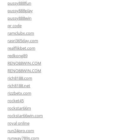
pussy888fun
pussy888play
pussy888win
qr code
ramclubx.com
rasri365day.com
realflikbet.com
redkong89
RENO88WIN.COM
RENO88WIN.COM
rich8188.com
rich8188.net
rizzbetx.com
rocket45
rockstar66m
rockstar66win.com
royal online
run24pro.com
runway789s.com