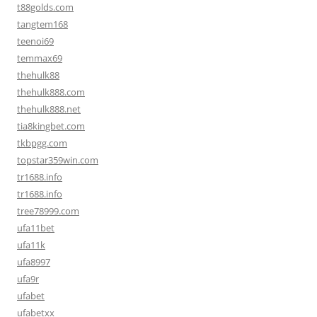
t88golds.com
tangtem168
teenoi69
temmax69
thehulk88
thehulk888.com
thehulk888.net
tia8kingbet.com
tkbpgg.com
topstar359win.com
tr1688.info
tr1688.info
tree78999.com
ufa11bet
ufa11k
ufa8997
ufa9r
ufabet
ufabetxx