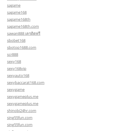
sagame
sagame168
sagame168th
sagame168th.com
sawan888 เครดิตฟรี
sbobet168
sbotop1688.com
scr888
sexy168
sexy168vip
sexyauto168
sexybaccarat168.com
sexygame
sexygameplus.me
sexygameplus.me
shinobi24hr.com
sing55fun.com
sing55fun.com