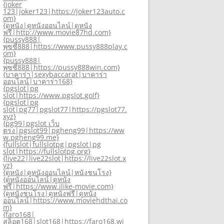
{joker
123|joker123|https://joker123auto.c
om}
{ดูหนัง|ดูหนังออนไลน์|ดูหนัง
ฟรี|http://www.movie87hd.com}
{pussy888|
พุซซี่888|https://www.pussy888play.c
om}
{pussy888|
พุซซี่888|https://pussy888win.com}
{บาคาร่า|sexybaccarat|บาคาร่า
ออนไลน์|บาคาร่า168}
{pgslot|pg
slot|https://www.pgslot.golf}
{pgslot|pg
slot|pg77|pgslot77|https://pgslot77.
xyz}
{pg99|pgslot เว็บ
ตรง|pgslot99|pgheng99|https://ww
w.pgheng99.me}
{fullslot|fullslotpg|pgslot|pg
slot|https://fullslotpg.org}
{live22|live22slot|https://live22slot.x
yz}
{ดูหนัง|ดูหนังออนไลน์|หนังชนโรง}
{ดูหนังออนไลน์|ดูหนัง
ฟรี|https://www.ilike-movie.com}
{ดูหนังชนโรง|ดูหนังฟรี|ดูหนัง
ออนไลน์|https://www.moviehdthai.co
m}
{faro168|
สล็อต168|slot168|https://faro168.wi