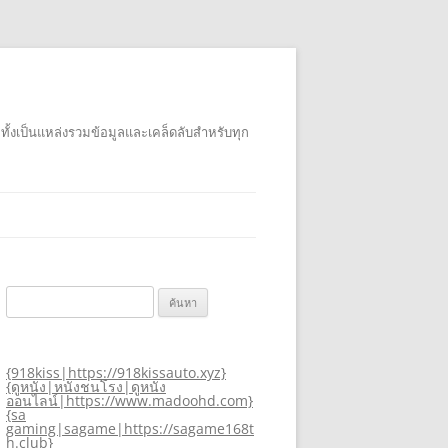
ทั้งเป็นแหล่งรวมข้อมูลและเคล็ดลับสำหรับทุก
ค้นหา
สำหรับ:
{918kiss|https://918kissauto.xyz}
{ดูหนัง|หนังชนโรง|ดูหนัง
ออนไลน์|https://www.madoohd.com}
{sa
gaming|sagame|https://sagame168t
h.club}