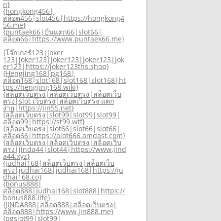
n}
{hongkong456|
สล็อต456|slot456|https://hongkong4
56.me}
{puntaek66|ปั่นแตก66|slot66|
สล็อต66|https://www.puntaek66.me}
{โจ๊กเกอร์123|joker
123|joker123|joker123|joker123|jok
er123|https://joker123ths.shop}
{Hengjing168|pg168|
สล็อต168|slot168|slot168|slot168|ht
tps://hengjing168.wiki}
{สล็อตเว็บตรง|สล็อตเว็บตรง|สล็อตเว็บ
ตรง|slot เว็บตรง|สล็อตเว็บตรง แตก
ง่าย|https://jin55.net}
{สล็อตเว็บตรง|slot99|slot99|slot99|
สล็อต99|https://st99.wtf}
{สล็อตเว็บตรง|slot66|slot66|slot66|
สล็อต66|https://alot666.amdast.com}
{สล็อตเว็บตรง|สล็อตเว็บตรง|สล็อตเว็บ
ตรง|jinda44|slot44|https://www.jind
a44.xyz}
{judhai168|สล็อตเว็บตรง|สล็อตเว็บ
ตรง|judhai168|judhai168|https://ju
dhai168.co}
{bonus888|
สล็อต888|judhai168|slot888|https://
bonus888.life}
{JINDA888|สล็อต888|สล็อตเว็บตรง|
สล็อต888|https://www.jin888.me}
{pgslot99|slot99|