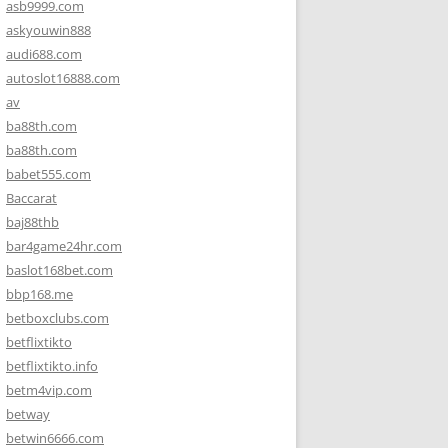
asb9999.com
askyouwin888
audi688.com
autoslot16888.com
av
ba88th.com
ba88th.com
babet555.com
Baccarat
baj88thb
bar4game24hr.com
baslot168bet.com
bbp168.me
betboxclubs.com
betflixtikto
betflixtikto.info
betm4vip.com
betway
betwin6666.com