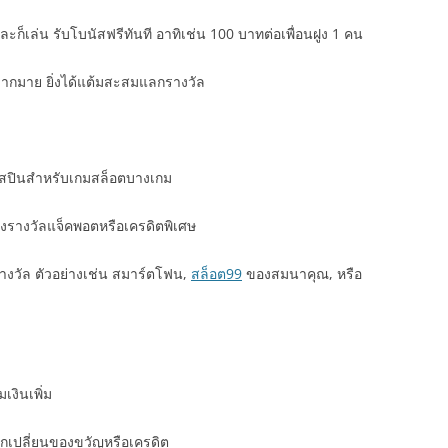
ละก็เล่น รับโบนัสฟรีทันที อาทิเช่น 100 บาทต่อเพื่อนฝูง 1 คน
นมากมาย ยิ่งได้แต้มสะสมแลกรางวัล
รีสปินสำหรับเกมสล็อตบางเกม
ๆชิงรางวัลแจ็คพอตหรือเครดิตพิเศษ
รางวัล ตัวอย่างเช่น สมาร์ตโฟน,
สล็อต99
ของสมนาคุณ, หรือ
เงินเพิ่ม
กเปลี่ยนของขวัญหรือเครดิต