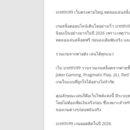
sretthi99 เว็บตรงค่ายใหญ่ ทดลองเล่นสล็อ
เกมสล็อตออนไลน์เติบโตอย่างเร็ว sretthi99
นิยมเป็นอย่างมากในปี 2026 เพราะเหตุว่า
ทดลองเล่นสล็อตฟรี ก่อนลงเดิมพันจริง และยั
รวมเกมจากค่ายดัง เล่นได้ทุกแนว
เว็บ sretthi99 รวบรวมเกมสล็อตจากค่ายชั
Joker Gaming, Pragmatic Play, JILI, Red
เกมในแบบที่ถูกใจได้อย่างไม่จำกัด
คุณลักษณะเด่นก็คือเว็บไซต์แห่งนี้ มีระ
โดยไม่ต้องเพิ่มเงินจริงก่อน ซึ่งเหมาะสำหรับทั
ของเกมต่างๆก่อนพนันจริง
sretthi99 เกมยอดฮิตในปี 2026