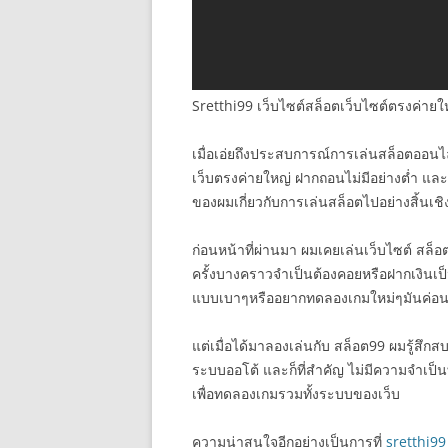
Sretthi99 เว็บไซต์สล็อตเว็บไซต์ตรงค่ายใ
เมื่อเอ่ยถึงประสบการณ์การเล่นสล็อตออนไ
เว็บตรงค่ายใหญ่ ฝากถอนไม่มีอย่างต่ำ แ
ของผมเกี่ยวกับการเล่นสล็อตไปอย่างสิ้นเชิ
ก่อนหน้าที่ผ่านมา ผมเคยเล่นเว็บไซต์ สล็อต
ครั้งบางคราวจำเป็นต้องคอยหรือฝากเงินเป็
แบบเบาๆหรืออยากทดลองเกมใหม่ๆมันค่อน
แต่เมื่อได้มาลองเล่นกับ สล็อต99 ผมรู้สึกส
ระบบออโต้ และก็ที่สำคัญ ไม่มีความจำเป็น
เพื่อทดลองเกมรวมทั้งระบบของเว็บ
ความน่าสนใจอีกอย่างเป็นการที่
sretthi99