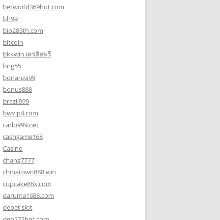
betworld369hot.com
bh99
bio285th.com
bitcoin
bkkwin เครดิตฟรี
bng55
bonanza99
bonus888
brazil999
bwvip4.com
carlo999.net
cashgame168
Casino
chang7777
chinatown888.win
cupcake88x.com
daruma1688.com
debet slot
dgb222hot.com