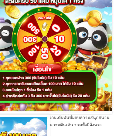
เกมเดิมพันที่มอบความสนุกสนาน
ความตื่นเต้น รวมทั้งมีจังหวะ