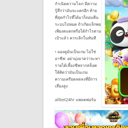
กำเนิดความโลภ มีความ
รู้สึกว่ามันจะแตกอีก ท้าย
ที่สุดกำไรที่ได้มาก็ถอนคืน
ระบบไปหมด ถ้าเกิดแจ็กพอ
เพียงตแตกหรือได้กำไรตาม
เป้าแล้ว ควรเลิกในทันที
• มองดูมันเป็นเกม ไม่ใช่
อาชีพ: อย่ามุ่งมาดว่าจะหา
รายได้เลี้ยงชีพจากสล็อต
ให้คิดว่ามันเป็นเกม
ความเครียดลดลงที่มีการ
เสี่ยงสูง
allbet24hr แพลตฟอร์ม