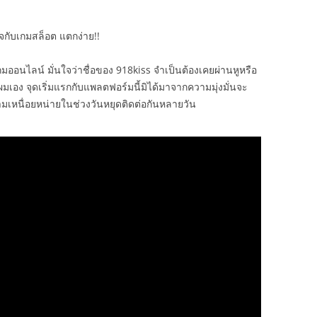
ใจกับเกมสล็อต แตกง่าย!!
กมออนไลน์ มั่นใจว่าชื่อของ 918kiss จำเป็นต้องเคยผ่านหูหรือ
มเอง จุดเริ่มแรกกับแพลตฟอร์มนี้มิได้มาจากความมุ่งมั่นจะ
วามเหนื่อยหน่ายในช่วงวันหยุดติดต่อกันหลายวัน