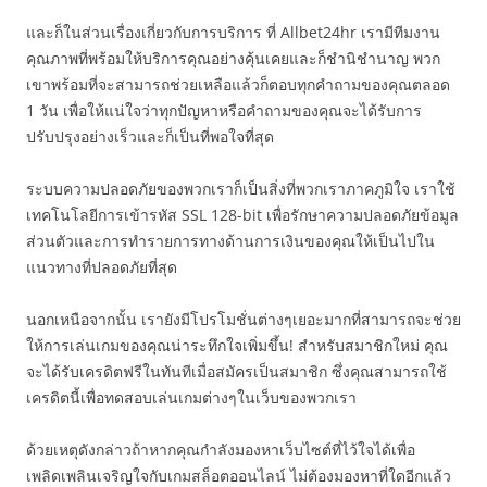
และก็ในส่วนเรื่องเกี่ยวกับการบริการ ที่ Allbet24hr เรามีทีมงาน
คุณภาพที่พร้อมให้บริการคุณอย่างคุ้นเคยและก็ชำนิชำนาญ พวก
เขาพร้อมที่จะสามารถช่วยเหลือแล้วก็ตอบทุกคำถามของคุณตลอด
1 วัน เพื่อให้แน่ใจว่าทุกปัญหาหรือคำถามของคุณจะได้รับการ
ปรับปรุงอย่างเร็วและก็เป็นที่พอใจที่สุด
ระบบความปลอดภัยของพวกเราก็เป็นสิ่งที่พวกเราภาคภูมิใจ เราใช้
เทคโนโลยีการเข้ารหัส SSL 128-bit เพื่อรักษาความปลอดภัยข้อมูล
ส่วนตัวและการทำรายการทางด้านการเงินของคุณให้เป็นไปใน
แนวทางที่ปลอดภัยที่สุด
นอกเหนือจากนั้น เรายังมีโปรโมชั่นต่างๆเยอะมากที่สามารถจะช่วย
ให้การเล่นเกมของคุณน่าระทึกใจเพิ่มขึ้น! สำหรับสมาชิกใหม่ คุณ
จะได้รับเครดิตฟรีในทันทีเมื่อสมัครเป็นสมาชิก ซึ่งคุณสามารถใช้
เครดิตนี้เพื่อทดสอบเล่นเกมต่างๆในเว็บของพวกเรา
ด้วยเหตุดังกล่าวถ้าหากคุณกำลังมองหาเว็บไซต์ที่ไว้ใจได้เพื่อ
เพลิดเพลินเจริญใจกับเกมสล็อตออนไลน์ ไม่ต้องมองหาที่ใดอีกแล้ว