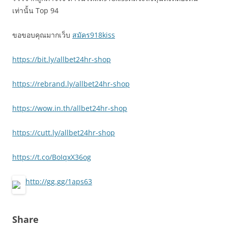
เท่านั้น Top 94
ขอขอบคุณมากเว็บ
สมัคร918kiss
https://bit.ly/allbet24hr-shop
https://rebrand.ly/allbet24hr-shop
https://wow.in.th/allbet24hr-shop
https://cutt.ly/allbet24hr-shop
https://t.co/BoIqxX36og
http://gg.gg/1aps63
Share