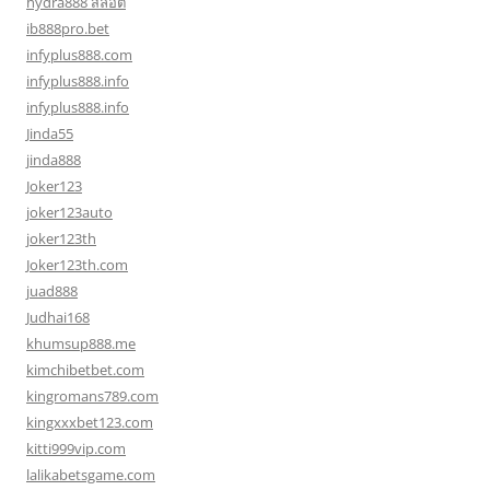
hydra888 สล็อต
ib888pro.bet
infyplus888.com
infyplus888.info
infyplus888.info
Jinda55
jinda888
Joker123
joker123auto
joker123th
Joker123th.com
juad888
Judhai168
khumsup888.me
kimchibetbet.com
kingromans789.com
kingxxxbet123.com
kitti999vip.com
lalikabetsgame.com