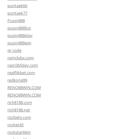
puntaek66
puntaek77
Pussy888
pussy888fun
pussy888play
pussy888win
qr code
ramclubx.com
rasri365day.com
realflikbet.com
redkong89
RENO88WIN.COM
RENO88WIN.COM
rich8188.com
rich8188.net
rizzbetx.com
rocket45
rockstar66m