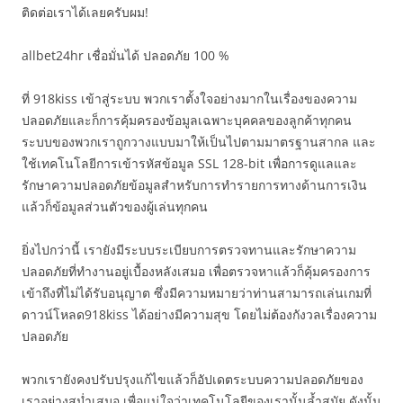
ติดต่อเราได้เลยครับผม!
allbet24hr เชื่อมั่นได้ ปลอดภัย 100 %
ที่ 918kiss เข้าสู่ระบบ พวกเราตั้งใจอย่างมากในเรื่องของความ
ปลอดภัยและก็การคุ้มครองข้อมูลเฉพาะบุคคลของลูกค้าทุกคน
ระบบของพวกเราถูกวางแบบมาให้เป็นไปตามมาตรฐานสากล และ
ใช้เทคโนโลยีการเข้ารหัสข้อมูล SSL 128-bit เพื่อการดูแลและ
รักษาความปลอดภัยข้อมูลสำหรับการทำรายการทางด้านการเงิน
แล้วก็ข้อมูลส่วนตัวของผู้เล่นทุกคน
ยิ่งไปกว่านี้ เรายังมีระบบระเบียบการตรวจทานและรักษาความ
ปลอดภัยที่ทำงานอยู่เบื้องหลังเสมอ เพื่อตรวจหาแล้วก็คุ้มครองการ
เข้าถึงที่ไม่ได้รับอนุญาต ซึ่งมีความหมายว่าท่านสามารถเล่นเกมที่
ดาวน์โหลด918kiss ได้อย่างมีความสุข โดยไม่ต้องกังวลเรื่องความ
ปลอดภัย
พวกเรายังคงปรับปรุงแก้ไขแล้วก็อัปเดตระบบความปลอดภัยของ
เราอย่างสม่ำเสมอ เพื่อแน่ใจว่าเทคโนโลยีของเรานั้นล้ำสมัย ดังนั้น