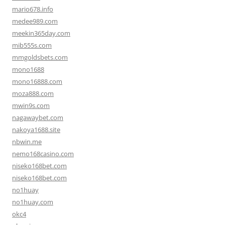
mario678.info
medee989.com
meekin365day.com
mib555s.com
mmgoldsbets.com
mono1688
mono16888.com
moza888.com
mwin9s.com
nagawaybet.com
nakoya1688.site
nbwin.me
nemo168casino.com
niseko168bet.com
niseko168bet.com
no1huay
no1huay.com
okc4