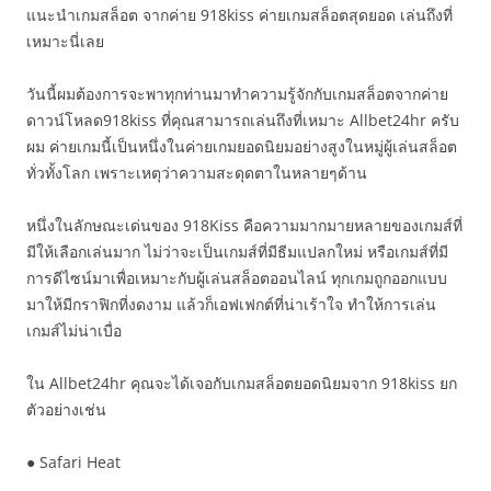
แนะนำเกมสล็อต จากค่าย 918kiss ค่ายเกมสล็อตสุดยอด เล่นถึงที่
เหมาะนี่เลย
วันนี้ผมต้องการจะพาทุกท่านมาทำความรู้จักกับเกมสล็อตจากค่าย
ดาวน์โหลด918kiss ที่คุณสามารถเล่นถึงที่เหมาะ Allbet24hr ครับ
ผม ค่ายเกมนี้เป็นหนึ่งในค่ายเกมยอดนิยมอย่างสูงในหมู่ผู้เล่นสล็อต
ทั่วทั้งโลก เพราะเหตุว่าความสะดุดตาในหลายๆด้าน
หนึ่งในลักษณะเด่นของ 918Kiss คือความมากมายหลายของเกมส์ที่
มีให้เลือกเล่นมาก ไม่ว่าจะเป็นเกมส์ที่มีธีมแปลกใหม่ หรือเกมส์ที่มี
การดีไซน์มาเพื่อเหมาะกับผู้เล่นสล็อตออนไลน์ ทุกเกมถูกออกแบบ
มาให้มีกราฟิกที่งดงาม แล้วก็เอฟเฟกต์ที่น่าเร้าใจ ทำให้การเล่น
เกมส์ไม่น่าเบื่อ
ใน Allbet24hr คุณจะได้เจอกับเกมสล็อตยอดนิยมจาก 918kiss ยก
ตัวอย่างเช่น
● Safari Heat