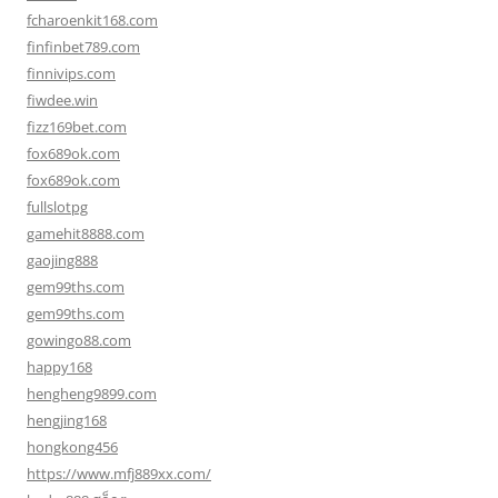
fcharoenkit168.com
finfinbet789.com
finnivips.com
fiwdee.win
fizz169bet.com
fox689ok.com
fox689ok.com
fullslotpg
gamehit8888.com
gaojing888
gem99ths.com
gem99ths.com
gowingo88.com
happy168
hengheng9899.com
hengjing168
hongkong456
https://www.mfj889xx.com/