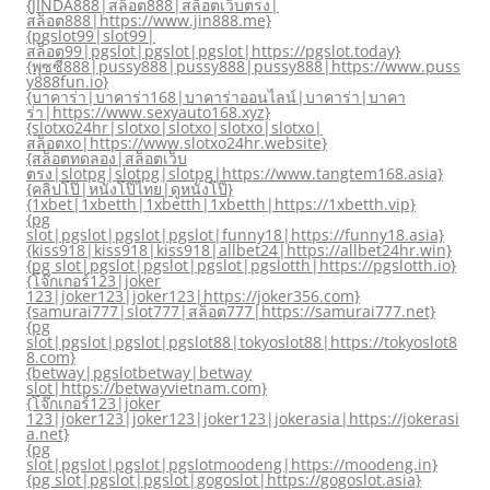
{JINDA888|สล็อต888|สล็อตเว็บตรง|
สล็อต888|https://www.jin888.me}
{pgslot99|slot99|
สล็อต99|pgslot|pgslot|pgslot|https://pgslot.today}
{พุซซี่888|pussy888|pussy888|pussy888|https://www.puss
y888fun.io}
{บาคาร่า|บาคาร่า168|บาคาร่าออนไลน์|บาคาร่า|บาคา
ร่า|https://www.sexyauto168.xyz}
{slotxo24hr|slotxo|slotxo|slotxo|slotxo|
สล็อตxo|https://www.slotxo24hr.website}
{สล็อตทดลอง|สล็อตเว็บ
ตรง|slotpg|slotpg|slotpg|https://www.tangtem168.asia}
{คลิปโป๊|หนังโป๊ไทย|ดูหนังโป๊}
{1xbet|1xbetth|1xbetth|1xbetth|https://1xbetth.vip}
{pg
slot|pgslot|pgslot|pgslot|funny18|https://funny18.asia}
{kiss918|kiss918|kiss918|allbet24|https://allbet24hr.win}
{pg slot|pgslot|pgslot|pgslot|pgslotth|https://pgslotth.io}
{โจ๊กเกอร์123|joker
123|joker123|joker123|https://joker356.com}
{samurai777|slot777|สล็อต777|https://samurai777.net}
{pg
slot|pgslot|pgslot|pgslot88|tokyoslot88|https://tokyoslot8
8.com}
{betway|pgslotbetway|betway
slot|https://betwayvietnam.com}
{โจ๊กเกอร์123|joker
123|joker123|joker123|joker123|jokerasia|https://jokerasi
a.net}
{pg
slot|pgslot|pgslot|pgslotmoodeng|https://moodeng.in}
{pg slot|pgslot|pgslot|gogoslot|https://gogoslot.asia}