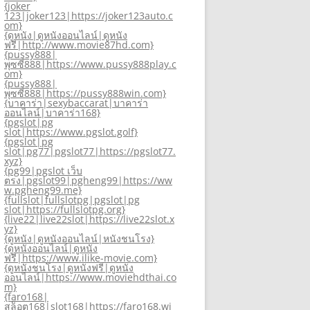
{joker
123|joker123|https://joker123auto.c
om}
{ดูหนัง|ดูหนังออนไลน์|ดูหนัง
ฟรี|http://www.movie87hd.com}
{pussy888|
พุซซี่888|https://www.pussy888play.c
om}
{pussy888|
พุซซี่888|https://pussy888win.com}
{บาคาร่า|sexybaccarat|บาคาร่า
ออนไลน์|บาคาร่า168}
{pgslot|pg
slot|https://www.pgslot.golf}
{pgslot|pg
slot|pg77|pgslot77|https://pgslot77.
xyz}
{pg99|pgslot เว็บ
ตรง|pgslot99|pgheng99|https://ww
w.pgheng99.me}
{fullslot|fullslotpg|pgslot|pg
slot|https://fullslotpg.org}
{live22|live22slot|https://live22slot.x
yz}
{ดูหนัง|ดูหนังออนไลน์|หนังชนโรง}
{ดูหนังออนไลน์|ดูหนัง
ฟรี|https://www.ilike-movie.com}
{ดูหนังชนโรง|ดูหนังฟรี|ดูหนัง
ออนไลน์|https://www.moviehdthai.co
m}
{faro168|
สล็อต168|slot168|https://faro168.wi