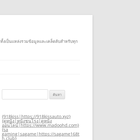
ทั้งเป็นแหล่งรวมข้อมูลและเคล็ดลับสำหรับทุก
ค้นหา
สำหรับ:
{918kiss|https://918kissauto.xyz}
{ดูหนัง|หนังชนโรง|ดูหนัง
ออนไลน์|https://www.madoohd.com}
{sa
gaming|sagame|https://sagame168t
h.club}