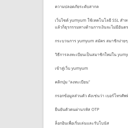
ความปลอดภัยระดับสากล
เว็บไซต์ yumyum ใช้เทคโนโลยี SSL สำหรับใ
แล้วก็ธุรกรรมทางด้านการเงินจะไม่มีอัน
กระบวนการ yumyum สมัคร สมาชิกง่ายๆ
วิธีการลงทะเบียนเป็นสมาชิกใหม่ใน yumyu
เข้าสู่เว็บ yumyum
คลิกปุ่ม “ลงทะเบียน”
กรอกข้อมูลส่วนตัว ดังเช่นว่า เบอร์โทรศัพ
ยืนยันตัวตนผ่านรหัส OTP
ล็อกอินเพื่อเริ่มเล่นและรับโบนัส