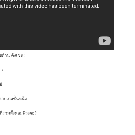
ด้าน ดังเช่น:
็ว
ย์
่ายเกมชั้นหนึ่ง
ี่รวมทั้งคอมพิวเตอร์