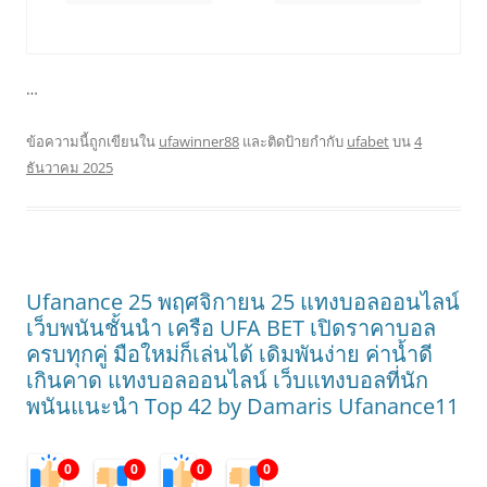
…
ข้อความนี้ถูกเขียนใน
ufawinner88
และติดป้ายกำกับ
ufabet
บน
4
ธันวาคม 2025
Ufanance 25 พฤศจิกายน 25 แทงบอลออนไลน์
เว็บพนันชั้นนำ เครือ UFA BET เปิดราคาบอล
ครบทุกคู่ มือใหม่ก็เล่นได้ เดิมพันง่าย ค่าน้ำดี
เกินคาด แทงบอลออนไลน์ เว็บแทงบอลที่นัก
พนันแนะนำ Top 42 by Damaris Ufanance11
0
0
0
0