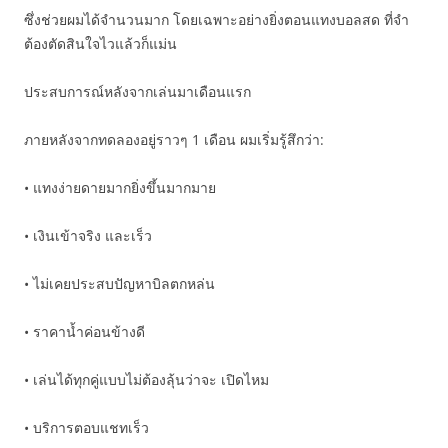
ซึ่งช่วยผมได้จำนวนมาก โดยเฉพาะอย่างยิ่งตอนแทงบอลสด ที่จำ
ต้องตัดสินใจไวแล้วก็แม่น
ประสบการณ์หลังจากเล่นมาเดือนแรก
ภายหลังจากทดลองอยู่ราวๆ 1 เดือน ผมเริ่มรู้สึกว่า:
• แทงง่ายดายมากยิ่งขึ้นมากมาย
• เงินเข้าจริง และเร็ว
• ไม่เคยประสบปัญหาบิลตกหล่น
• ราคาน้ำค่อนข้างดี
• เล่นได้ทุกคู่แบบไม่ต้องลุ้นว่าจะ เปิดไหม
• บริการตอบแชทเร็ว