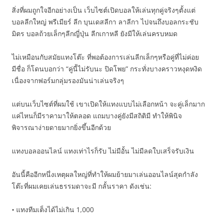
สิ่งที่ผมถูกใจอีกอย่างเป็น เว็บไซต์เปิดบอลให้เล่นทุกคู่จริงๆตั้งแต่
บอลลีกใหญ่ พรีเมียร์ ลีก บุนเดสลีกา ลาลีกา ไปจนถึงบอลกระชับ
มิตร บอลถ้วยเล็กๆลีกญี่ปุ่น ลีกเกาหลี ยังมีให้เล่นครบหมด
ไม่เหมือนกับสมัยแทงโต๊ะ ที่พอต้องการเล่นลีกเล็กๆหรือคู่ที่ไม่ค่อย
มีชื่อ ก็โดนบอกว่า “คู่นี้ไม่รับนะ ปิดโพย” กระทั่งบางคราวหงุดหงิด
เนื่องจากฟอร์มกลุ่มรองมันน่าเล่นจริงๆ
แต่บนเว็บไซต์ที่ผมใช้ เขาเปิดให้แทงแบบไม่เลือกหน้า จะคู่เล็กมาก
แค่ไหนก็มีราคามาให้ตลอด แถมบางคู่ยังมีสถิติมี ทำให้พินิจ
พิจารณาง่ายดายมากยิ่งขึ้นอีกด้วย
แทงบอลออนไลน์ แทงเท่าไรก็รับ ไม่มีอั้น ไม่มีลดใบเสร็จรับเงิน
อันนี้คืออีกหนึ่งเหตุผลใหญ่ที่ทำให้ผมย้ายมาเล่นออนไลน์สุดกำลัง
โต๊ะที่ผมเคยเล่นธรรมดาจะมี กลั้นราคา ดังเช่น:
• แทงทีมเต็งได้ไม่เกิน 1,000