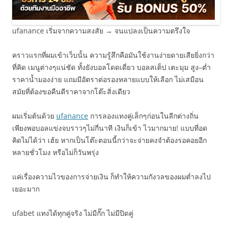
ufanance เริ่มจากความสงสัย → จนแปลงเป็นความตรึงใจ
คราวแรกที่ผมเข้าเว็บนั้น ความรู้สึกคือมันใช้งานง่ายดายเสียยิ่งกว่า
ที่คิด เมนูต่างๆแน่ชัด ทั้งยังบอลโดดเดี่ยว บอลสเต็ป เตะมุม สูง–ต่ำ
ราคาน้ำมองง่าย แถมมีอัตราต่อรองหลายแบบให้เลือก ไม่เสมือน
สมัยที่ต้องขอคืนดีราคาจากโต๊ะสิ่งเดียว
ผมเริ่มต้นด้วย
ufanance
การลองแทงคู่เล็กๆก่อนในลีกต่างถิ่น
เพียงพอบอลแข่งจบราวๆไม่กี่นาที เงินก็เข้า ไวมากมาย! แบบที่อด
คิดไม่ได้ว่า เฮ้ย หากเป็นโต๊ะตอนนี้กว่าจะจ่ายคงจำต้องรอคอยอีก
หลายชั่วโมง หรือไม่ก็วันพรุ่ง
แค่เรื่องความไวของการจ่ายเงิน ก็ทำให้ความกังวลของผมต่ำลงไป
เยอะมาก
ufabet แทงได้ทุกคู่จริง ไม่มีกั๊ก ไม่มีปิดคู่