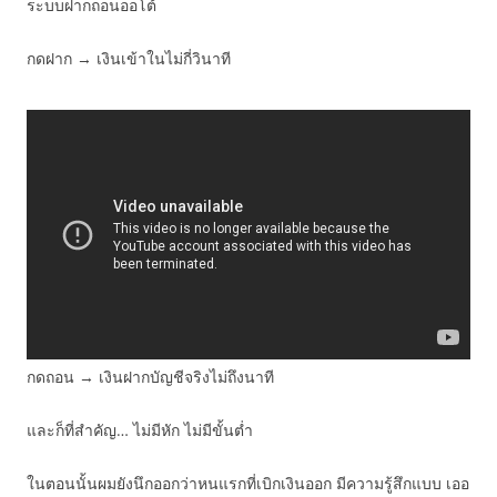
ระบบฝากถอนออโต้
กดฝาก → เงินเข้าในไม่กี่วินาที
กดถอน → เงินฝากบัญชีจริงไม่ถึงนาที
และก็ที่สำคัญ… ไม่มีหัก ไม่มีขั้นต่ำ
ในตอนนั้นผมยังนึกออกว่าหนแรกที่เบิกเงินออก มีความรู้สึกแบบ เออ