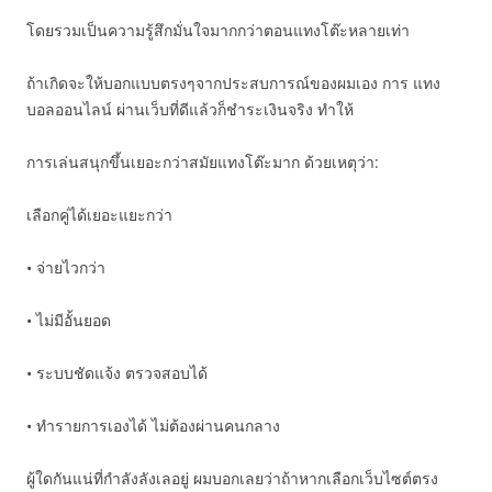
โดยรวมเป็นความรู้สึกมั่นใจมากกว่าตอนแทงโต๊ะหลายเท่า
ถ้าเกิดจะให้บอกแบบตรงๆจากประสบการณ์ของผมเอง การ แทง
บอลออนไลน์ ผ่านเว็บที่ดีแล้วก็ชำระเงินจริง ทำให้
การเล่นสนุกขึ้นเยอะกว่าสมัยแทงโต๊ะมาก ด้วยเหตุว่า:
เลือกคู่ได้เยอะแยะกว่า
• จ่ายไวกว่า
• ไม่มีอั้นยอด
• ระบบชัดแจ้ง ตรวจสอบได้
• ทำรายการเองได้ ไม่ต้องผ่านคนกลาง
ผู้ใดกันแน่ที่กำลังลังเลอยู่ ผมบอกเลยว่าถ้าหากเลือกเว็บไซต์ตรง