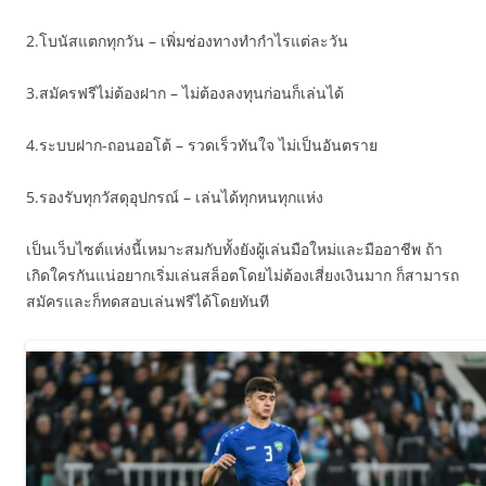
2.โบนัสแตกทุกวัน – เพิ่มช่องทางทำกำไรแต่ละวัน
3.สมัครฟรีไม่ต้องฝาก – ไม่ต้องลงทุนก่อนก็เล่นได้
4.ระบบฝาก-ถอนออโต้ – รวดเร็วทันใจ ไม่เป็นอันตราย
5.รองรับทุกวัสดุอุปกรณ์ – เล่นได้ทุกหนทุกแห่ง
เป็นเว็บไซต์แห่งนี้เหมาะสมกับทั้งยังผู้เล่นมือใหม่และมืออาชีพ ถ้า
เกิดใครกันแน่อยากเริ่มเล่นสล็อตโดยไม่ต้องเสี่ยงเงินมาก ก็สามารถ
สมัครและก็ทดสอบเล่นฟรีได้โดยทันที