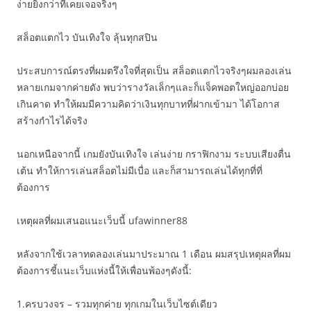
ง่ายยิ่งกว่าที่เคยเจอจริงๆ
สล็อตแตกไว บันเทิงใจ ลุ้นทุกสปิน
ประสบการณ์ตรงที่ผมตรึงใจที่สุดเป็น สล็อตแตกไวจริงๆผมลองเล่น
หลายเกมจากค่ายดัง พบว่ารางวัลเล็กๆและก็แจ็คพอตใหญ่ออกบ่อย
เกินคาด ทำให้ผมมีความคิดว่าเงินทุกบาทที่ฝากเข้ามา ได้โอกาส
สร้างกำไรได้จริง
นอกเหนือจากนี้ เกมยังบันเทิงใจ เล่นง่าย กราฟิกงาม ระบบเสียงตื่น
เต้น ทำให้การเล่นสล็อตไม่มีเบื่อ และก็สามารถเล่นได้ทุกที่ที่
ต้องการ
เหตุผลที่ผมเสนอแนะเว็บนี้ ufawinner88
หลังจากใช้เวลาทดลองเล่นมาประมาณ 1 เดือน ผมสรุปเหตุผลที่ผม
ต้องการชี้แนะเว็บแห่งนี้ให้เพื่อนพ้องๆดังนี้:
1.ครบวงจร – รวมทุกค่าย ทุกเกมในเว็บไซต์เดียว