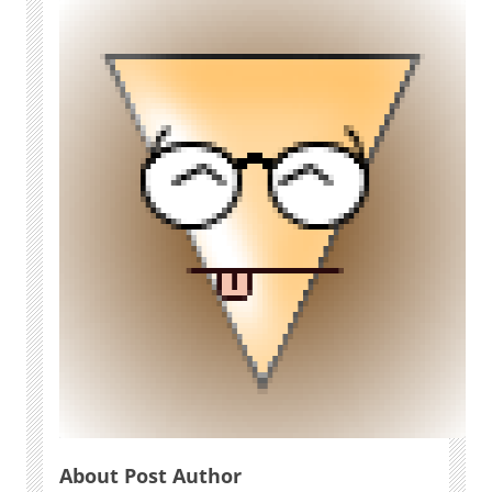
About Post Author