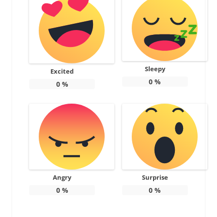
Sleepy
Excited
0
%
0
%
Angry
Surprise
0
%
0
%