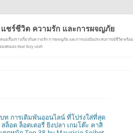
 แชร์ชีวิต ความรัก และการผจญภัย
เสนอเรื่องราวเกี่ยวกับความรัก การผจญภัย และการแบ่งปันประสบการณ์ชีวิต พร้อม
องตนเอง dear lizzy utah
ข้าม
ไป
ยัง
เนื้อหา
ท การเดิมพันออนไลน์ ที่โปร่งใส่ที่สุด
 สล็อต ล็อตเตอรี่ ยิงปลา เกมโต๊ะ คาสิ
แตกหนัก Top 38 by Mauricio Soibet