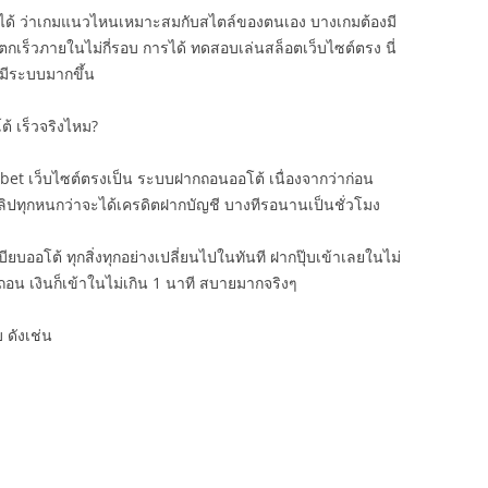
ะได้ ว่าเกมแนวไหนเหมาะสมกับสไตล์ของตนเอง บางเกมต้องมี
กเร็วภายในไม่กี่รอบ การได้ ทดสอบเล่นสล็อตเว็บไซต์ตรง นี่
มีระบบมากขึ้น
 เร็วจริงไหม?
soibet เว็บไซต์ตรงเป็น ระบบฝากถอนออโต้ เนื่องจากว่าก่อน
งสลิปทุกหนกว่าจะได้เครดิตฝากบัญชี บางทีรอนานเป็นชั่วโมง
บียบออโต้ ทุกสิ่งทุกอย่างเปลี่ยนไปในทันที ฝากปุ๊บเข้าเลยในไม่
ดถอน เงินก็เข้าในไม่เกิน 1 นาที สบายมากจริงๆ
 ดังเช่น