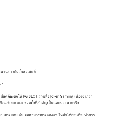
านราวกับเว็บเอเย่นต์
รง
ที่สุดต้องยกให้ PG SLOT รวมทั้ง Joker Gaming เนื่องจากว่า
ีเจอร์เยอะแยะ รวมทั้งที่สำคัญเป็นแตกบ่อยมากจริง
่มีระบบทดสอบเล่น ผมสามารถทดลองเกมใหม่ๆได้ก่อนที่จะทำการ