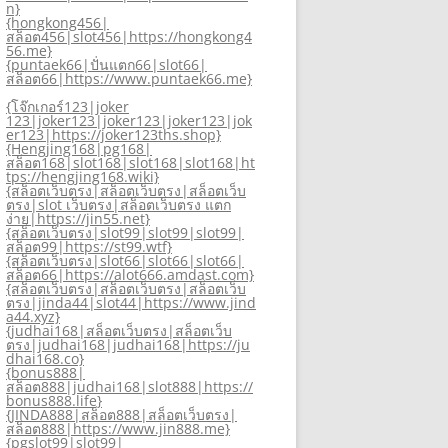
n}
{hongkong456|
สล็อต456|slot456|https://hongkong4
56.me}
{puntaek66|ปั่นแตก66|slot66|
สล็อต66|https://www.puntaek66.me}
{โจ๊กเกอร์123|joker
123|joker123|joker123|joker123|jok
er123|https://joker123ths.shop}
{Hengjing168|pg168|
สล็อต168|slot168|slot168|slot168|ht
tps://hengjing168.wiki}
{สล็อตเว็บตรง|สล็อตเว็บตรง|สล็อตเว็บ
ตรง|slot เว็บตรง|สล็อตเว็บตรง แตก
ง่าย|https://jin55.net}
{สล็อตเว็บตรง|slot99|slot99|slot99|
สล็อต99|https://st99.wtf}
{สล็อตเว็บตรง|slot66|slot66|slot66|
สล็อต66|https://alot666.amdast.com}
{สล็อตเว็บตรง|สล็อตเว็บตรง|สล็อตเว็บ
ตรง|jinda44|slot44|https://www.jind
a44.xyz}
{judhai168|สล็อตเว็บตรง|สล็อตเว็บ
ตรง|judhai168|judhai168|https://ju
dhai168.co}
{bonus888|
สล็อต888|judhai168|slot888|https://
bonus888.life}
{JINDA888|สล็อต888|สล็อตเว็บตรง|
สล็อต888|https://www.jin888.me}
{pgslot99|slot99|