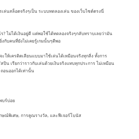
การเล่นสล็อตจริงๆเป็น ระบบทดลองเล่น ของเว็บไซต์ตรงนี่
 ไม่ได้เงินอยู่ดี แต่พอใช้ได้ทดลองจริงๆกลับทราบเลยว่ามัน
กับคนที่ยังไม่เคยรู้เกมนั้นๆดีพอ
ห้เครดิตเลียนแบบมาใช้เล่นได้เหมือนจริงทุกสิ่ง ทั้งการ
สปิน เรียกว่าราวกับเล่นด้วยเงินจริงแทบทุกประการ ไม่เหมือน
ะถอนออกได้เท่านั้น
พบร์บ่อย
ลักษณ์พิเศษ, การคูณรางวัล, และฟีเจอร์โบนัส