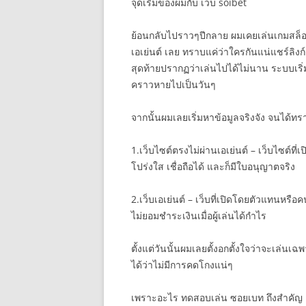
จุดเริ่มของผมกับ เว็บ soibet
ย้อนกลับไปราวๆปีกลาย ผมเคยเล่นเกมสล็อตกับ
เอเย่นต์ เลย ทราบแค่ว่าใครกันแน่แชร์ลิ
สุดท้ายปรากฏว่าเล่นไปได้ไม่นาน ระบบเริ
คราวหายไปเป็นวันๆ
จากนั้นผมเลยเริ่มหาข้อมูลจริงจัง จนได้ท
1.เว็บไซต์ตรงไม่ผ่านเอเย่นต์ – เว็บไซต์ที่
โปร่งใส เชื่อถือได้ และก็มีใบอนุญาตจริง
2.เว็บเอเย่นต์ – เว็บที่เปิดโดยตัวแทนหรื
ไม่ยอมชำระเงินเมื่อผู้เล่นได้กำไร
ตั้งแต่วันนั้นผมเลยตั้งอกตั้งใจว่าจะเล่นเฉพ
ได้ว่าไม่มีการคดโกงแน่ๆ
เพราะอะไร ทดสอบเล่น ซอยเบท ถึงสำคัญ