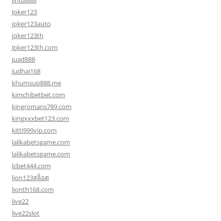
jinda888
Joker123
joker123auto
joker123th
Joker123th.com
juad888
Judhai168
khumsup888.me
kimchibetbet.com
kingromans789.com
kingxxxbet123.com
kitti999vip.com
lalikabetsgame.com
lalikabetsgame.com
lcbet444.com
lion123สล็อต
lionth168.com
live22
live22slot