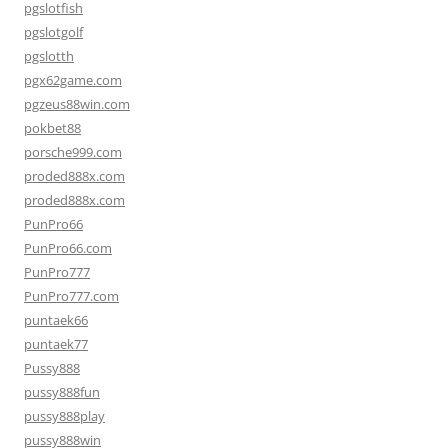
pgslotfish
pgslotgolf
pgslotth
pgx62game.com
pgzeus88win.com
pokbet88
porsche999.com
proded888x.com
proded888x.com
PunPro66
PunPro66.com
PunPro777
PunPro777.com
puntaek66
puntaek77
Pussy888
pussy888fun
pussy888play
pussy888win