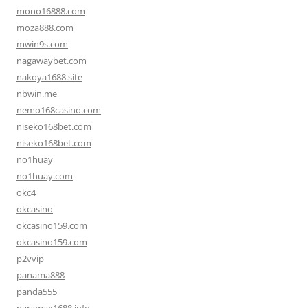
mono16888.com
moza888.com
mwin9s.com
nagawaybet.com
nakoya1688.site
nbwin.me
nemo168casino.com
niseko168bet.com
niseko168bet.com
no1huay
no1huay.com
okc4
okcasino
okcasino159.com
okcasino159.com
p2vvip
panama888
panda555