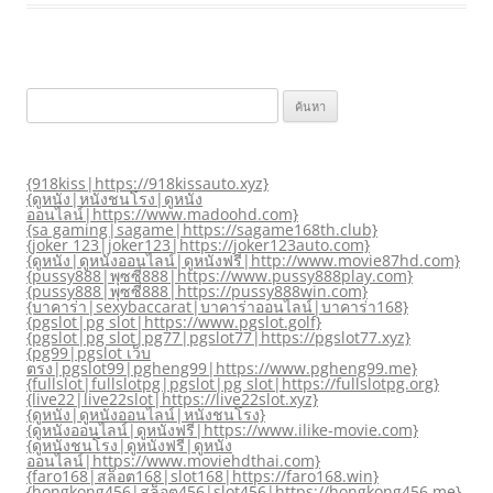
ค้นหา
สำหรับ:
{918kiss|https://918kissauto.xyz}
{ดูหนัง|หนังชนโรง|ดูหนัง
ออนไลน์|https://www.madoohd.com}
{sa gaming|sagame|https://sagame168th.club}
{joker 123|joker123|https://joker123auto.com}
{ดูหนัง|ดูหนังออนไลน์|ดูหนังฟรี|http://www.movie87hd.com}
{pussy888|พุซซี่888|https://www.pussy888play.com}
{pussy888|พุซซี่888|https://pussy888win.com}
{บาคาร่า|sexybaccarat|บาคาร่าออนไลน์|บาคาร่า168}
{pgslot|pg slot|https://www.pgslot.golf}
{pgslot|pg slot|pg77|pgslot77|https://pgslot77.xyz}
{pg99|pgslot เว็บ
ตรง|pgslot99|pgheng99|https://www.pgheng99.me}
{fullslot|fullslotpg|pgslot|pg slot|https://fullslotpg.org}
{live22|live22slot|https://live22slot.xyz}
{ดูหนัง|ดูหนังออนไลน์|หนังชนโรง}
{ดูหนังออนไลน์|ดูหนังฟรี|https://www.ilike-movie.com}
{ดูหนังชนโรง|ดูหนังฟรี|ดูหนัง
ออนไลน์|https://www.moviehdthai.com}
{faro168|สล็อต168|slot168|https://faro168.win}
{hongkong456|สล็อต456|slot456|https://hongkong456.me}