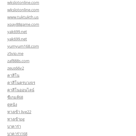
wkslotonline.com
wkslotonline.com
www.tuktukth.us
xpay88game.com
yak699.net
yak699.net
yumyum168.com
z5vip.me
zaf888s.com
zeus66v2
คาสิโน
คาสิโนครบวงจร
คาสิโนออนไลน์
ซีเกมส์68
ดูหนัง
ทางเข้า live22
ทางเข้าpg
บาคาร่า
บาคาร่า168