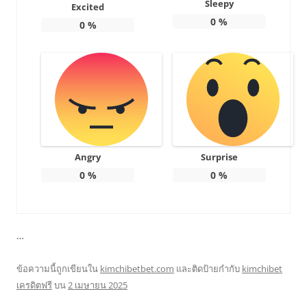
Sleepy
Excited
0
%
0
%
Angry
Surprise
0
%
0
%
…
ข้อความนี้ถูกเขียนใน
kimchibetbet.com
และติดป้ายกำกับ
kimchibet
เครดิตฟรี
บน
2 เมษายน 2025