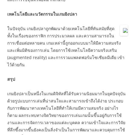
เทคโนโลยีและนวัตกรรมในเกมยิงปลา
ในปัจจุบัน เกมยิงปลาถูกพัฒนาด้วยเทคโนโลยีที่ทันสมัยที่สุด
ทั้งในเรื่องของกราฟิก การประมวลผล และความสามารถใน
การเชื่อมต่อหลายคน เกมเหล่านี้ถูกออกแบบมาให้มีความสมจริง
และเพิ่มมิติของการเล่น โดยการใช้เทคโนโลยีความจริงเสริม
(augmented reality) และการรวมแพลตฟอร์มโซเชียลมีเดีย เข้า
ไว้ด้วยกัน
สรุป
เกมยิงปลาเป็นหนึ่งในเกมดิจิทัลที่ได้รับความนิยมมากในยุคปัจจุบัน
ด้วยรูปแบบการเล่นที่น่าสนใจและสามารถเข้าถึงได้ง่าย ประกอบ
กับการพัฒนาทางเทคโนโลยีที่ทำให้เกมมีความสมจริง อย่างไร
ก็ตาม ผลกระทบทางจิตวิทยาของการเล่นเกมนั้นขึ้นอยู่กับการใช้
งานและการจัดการเวลาของแต่ละบุคคล ความเข้าใจและการวิจัย
ที่ลึกซึ้งมากขึ้นยังคงเป็นสิ่งจำเป็นในการพัฒนาและควบคุมการใช้