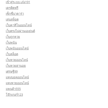
เข้าสู่ระบบ ufa191
เครดิตฟรี
เซ็กซี่บาคาร่า
เล่นสล็อต
เว็บคาสิโนออนไลน์
เว็บตรงไม่ผ่านเอเย่นต์
เว็บถูกหวย
เว็บพนัน
เว็บพนันออนไลน์
เว็บสล็อต
เว็บหวยออนไลน์
เว็บหวยฮานอย
เศรษฐี99
แทงบอลออนไลน์
แทงหวยออนไลน์
แพนด้า555
โจ๊กเกอร์123