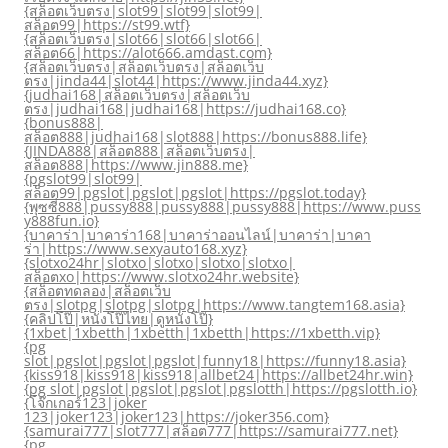
{สล็อตเว็บตรง|slot99|slot99|slot99|
สล็อต99|https://st99.wtf}
{สล็อตเว็บตรง|slot66|slot66|slot66|
สล็อต66|https://alot666.amdast.com}
{สล็อตเว็บตรง|สล็อตเว็บตรง|สล็อตเว็บ
ตรง|jinda44|slot44|https://www.jinda44.xyz}
{judhai168|สล็อตเว็บตรง|สล็อตเว็บ
ตรง|judhai168|judhai168|https://judhai168.co}
{bonus888|
สล็อต888|judhai168|slot888|https://bonus888.life}
{JINDA888|สล็อต888|สล็อตเว็บตรง|
สล็อต888|https://www.jin888.me}
{pgslot99|slot99|
สล็อต99|pgslot|pgslot|pgslot|https://pgslot.today}
{พุซซี่888|pussy888|pussy888|pussy888|https://www.puss
y888fun.io}
{บาคาร่า|บาคาร่า168|บาคาร่าออนไลน์|บาคาร่า|บาคา
ร่า|https://www.sexyauto168.xyz}
{slotxo24hr|slotxo|slotxo|slotxo|slotxo|
สล็อตxo|https://www.slotxo24hr.website}
{สล็อตทดลอง|สล็อตเว็บ
ตรง|slotpg|slotpg|slotpg|https://www.tangtem168.asia}
{คลิปโป๊|หนังโป๊ไทย|ดูหนังโป๊}
{1xbet|1xbetth|1xbetth|1xbetth|https://1xbetth.vip}
{pg
slot|pgslot|pgslot|pgslot|funny18|https://funny18.asia}
{kiss918|kiss918|kiss918|allbet24|https://allbet24hr.win}
{pg slot|pgslot|pgslot|pgslot|pgslotth|https://pgslotth.io}
{โจ๊กเกอร์123|joker
123|joker123|joker123|https://joker356.com}
{samurai777|slot777|สล็อต777|https://samurai777.net}
{pg