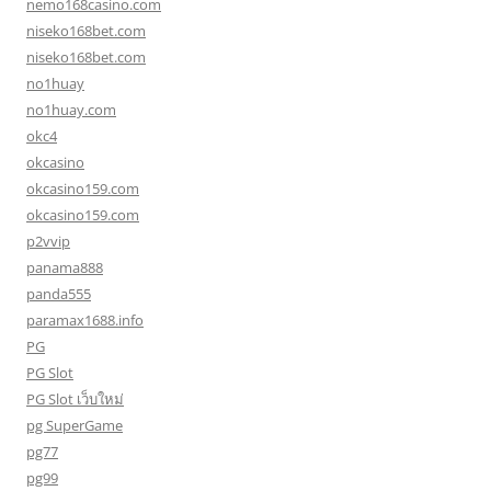
nemo168casino.com
niseko168bet.com
niseko168bet.com
no1huay
no1huay.com
okc4
okcasino
okcasino159.com
okcasino159.com
p2vvip
panama888
panda555
paramax1688.info
PG
PG Slot
PG Slot เว็บใหม่
pg SuperGame
pg77
pg99