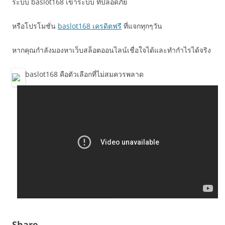
ระบบ baslot168 เข้าระบบ ที่ปลอดภัย
หรือโปรโมชั่น
baslot168 เครดิตฟรี
ที่แจกทุกๆวัน
หากคุณกำลังมองหาเว็บสล็อตออนไลน์เชื่อใจได้และทำกำไรได้จริง
baslot168 คือตัวเลือกที่ไม่สมควรพลาด
Share