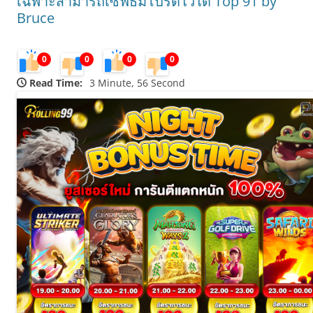
เฉพาะสามารถเซฟธีมโปรดไว้ได้ Top 91 by
Bruce
0
0
0
0
Read Time:
3 Minute, 56 Second