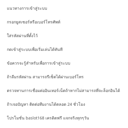
แนวทางการเข้าสู่ระบบ
กรอกยูสเซอร์หรือเบอร์โทรศัพท์
ใส่รหัสผ่านที่ตั้งไว้
กดเข้าสู่ระบบเพื่อเริ่มเล่นได้ทันที
ข้อควรจะรู้สำหรับเพื่อการเข้าสู่ระบบ
ถ้าลืมรหัสผ่าน สามารถรีเซ็ตได้ผ่านเบอร์โทร
ตรวจทานการเชื่อมต่ออินเทอร์เน็ตถ้าหากไม่สามารถที่จะล็อกอินได้
ถ้าเจอปัญหา ติดต่อทีมงานได้ตลอด 24 ชั่วโมง
โปรโมชั่น baslot168 เครดิตฟรี แจกจริงทุกๆวัน