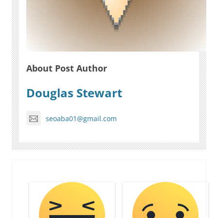
About Post Author
Douglas Stewart
seoaba01@gmail.com