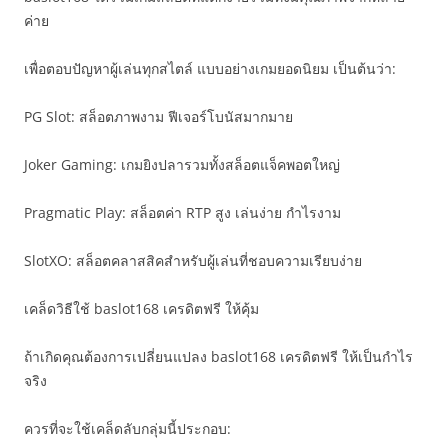
ค่าย
เพื่อตอบปัญหาผู้เล่นทุกสไตล์ แบบอย่างเกมยอดนิยม เป็นต้นว่า:
PG Slot: สล็อตภาพงาม ฟีเจอร์โบนัสมากมาย
Joker Gaming: เกมยิงปลารวมทั้งสล็อตแจ็คพอตใหญ่
Pragmatic Play: สล็อตค่า RTP สูง เล่นง่าย กำไรงาม
SlotXO: สล็อตคลาสสิคสำหรับผู้เล่นที่ชอบความเรียบง่าย
เคล็ดวิธีใช้ baslot168 เครดิตฟรี ให้คุ้ม
ถ้าเกิดคุณต้องการเปลี่ยนแปลง baslot168 เครดิตฟรี ให้เป็นกำไร
จริง
ควรที่จะใช้เคล็ดลับกลุ่มนี้ประกอบ: