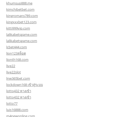
khumsup888.me
kimchibetbet.com
kingromans789.com
kingxxxbet123.com
kitti999vip.com
lalikabetsgame.com
lalikabetsgame.com
lcbet444.com
lion123สล็อต
lionth168.com
live22
live22slot
lnw365bet.com
lockdown168 เข้าสู่ระบบ
lotto432 ทางเข้า
lotto432 ทางเข้า
lotto77
luis16888.com
m4newonline.com