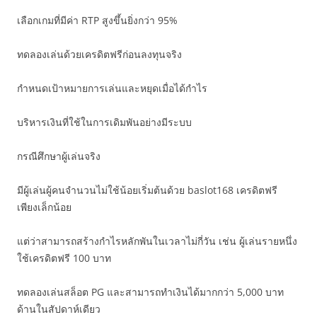
เลือกเกมที่มีค่า RTP สูงขึ้นยิ่งกว่า 95%
ทดลองเล่นด้วยเครดิตฟรีก่อนลงทุนจริง
กำหนดเป้าหมายการเล่นและหยุดเมื่อได้กำไร
บริหารเงินที่ใช้ในการเดิมพันอย่างมีระบบ
กรณีศึกษาผู้เล่นจริง
มีผู้เล่นผู้คนจำนวนไม่ใช้น้อยเริ่มต้นด้วย baslot168 เครดิตฟรี
เพียงเล็กน้อย
แต่ว่าสามารถสร้างกำไรหลักพันในเวลาไม่กี่วัน เช่น ผู้เล่นรายหนึ่ง
ใช้เครดิตฟรี 100 บาท
ทดลองเล่นสล็อต PG และสามารถทำเงินได้มากกว่า 5,000 บาท
ด้านในสัปดาห์เดียว