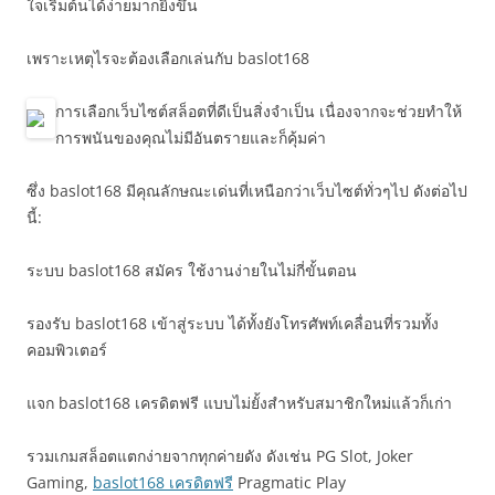
ใจเริ่มต้นได้ง่ายมากยิ่งขึ้น
เพราะเหตุไรจะต้องเลือกเล่นกับ baslot168
การเลือกเว็บไซต์สล็อตที่ดีเป็นสิ่งจำเป็น เนื่องจากจะช่วยทำให้
การพนันของคุณไม่มีอันตรายและก็คุ้มค่า
ซึ่ง baslot168 มีคุณลักษณะเด่นที่เหนือกว่าเว็บไซต์ทั่วๆไป ดังต่อไป
นี้:
ระบบ baslot168 สมัคร ใช้งานง่ายในไม่กี่ขั้นตอน
รองรับ baslot168 เข้าสู่ระบบ ได้ทั้งยังโทรศัพท์เคลื่อนที่รวมทั้ง
คอมพิวเตอร์
แจก baslot168 เครดิตฟรี แบบไม่ยั้งสำหรับสมาชิกใหม่แล้วก็เก่า
รวมเกมสล็อตแตกง่ายจากทุกค่ายดัง ดังเช่น PG Slot, Joker
Gaming,
baslot168 เครดิตฟรี
Pragmatic Play