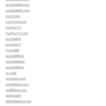
proded888x.com
proded888x.com
PunPro66
PunPro66.com
PunPro777
PunPro777.com
puntaek66
puntaek77
Pussy888
pussy888fun
pussy888play
pussy888win
qr code
ramclubx.com
rasri365day.com
realflikbet.com
redkong89
RENO88WIN.COM