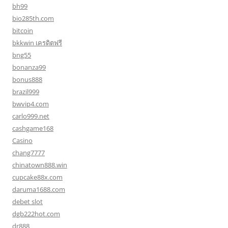
bh99
bio285th.com
bitcoin
bkkwin เครดิตฟรี
bng55
bonanza99
bonus888
brazil999
bwvip4.com
carlo999.net
cashgame168
Casino
chang7777
chinatown888.win
cupcake88x.com
daruma1688.com
debet slot
dgb222hot.com
dr888