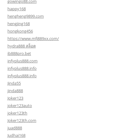
gowingo88.com
happy168
hengheng9899.com
hengjing168
hongkong456
https://www.mfj889xx.com/
hydra888 สล็อต
ib888pro.bet
infyplus888.com
infyplus888.info
infyplus888.info
Jinda55
jinda888
Joker123
joker123auto
joker123th
Joker123th.com
juad888
Judhai168