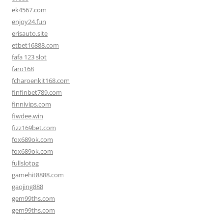
ek4567.com
enjoy24.fun
erisauto.site
etbet16888.com
fafa 123 slot
faro168
fcharoenkit168.com
finfinbet789.com
finnivips.com
fiwdee.win
fizz169bet.com
fox689ok.com
fox689ok.com
fullslotpg
gamehit8888.com
gaojing888
gem99ths.com
gem99ths.com