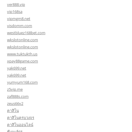
ver888.vip
vip168sa
vipmgm8.net
visdomm.com
westbluez168bet.com
wkslotonline.com
wkslotonline.com
www.tuktukth.us
xpay88game.com
yak699.net
yak699.net
yumyum168.com
z5vip.me
zaf888s.com
zeus66v2
คาสิโน
คาสิโนครบวงจร
คาสิโนออนไลน์
ซีเกมส์68