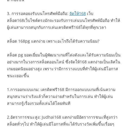
3. การรอคอยงรับบนโทรศัพท์มือถือ:
จัดให้168
เว็บ
สล็อต168เว็บไซต์ตรงมักจะรองรับการเล่นบนโทรศัพท์มือถือ ทำให้
ผู้เล่นสามารถสนุกกับการเล่นเครดิตฟรี168ได้ทุกที่ทุกเวลา
สล็อต 168pg แตกง่าย เพราะอะไรถึงได้รับความนิยม?
สล็อต pg ยอดเยี่ยมในผู้พัฒนาเกมที่โด่งดังและได้รับความนิยมเป็น
อย่างมากในวงการสล็อตออนไลน์ ซึ่งจัดให้168 แตกง่ายเป็นเลิศใน
เกมยอดนิยมอย่างสูง เพราะว่ามีการวางแบบที่ทำให้ผู้เล่นมีโอกาส
ชนะเยอะขึ้น
1.การออกแบบเกม: เครดิตฟรี168 มีการออกแบบเกมที่เน้นความ
สนุกสนานร่าเริงแล้วก็ความง่ายสำหรับในการเล่น ทำให้ผู้เล่น
สามารถรู้เรื่องรวมทั้งเล่นได้โดยทันที
2.อัตราการชนะสูง: Judhai168 แตกง่ายมีอัตราการชนะที่สูงกว่า
สล็อตทั่วๆไป ทำให้ผู้เล่นมีโอกาสที่จะได้รับรางวัลเพิ่มขึ้นเรื่อยๆ