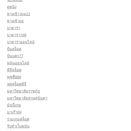
ดูหนัง
ทางเข้า live22
ทางเข้าpg
บาคาร่า
บาคาร่า168
บาคาร่าออนไลน์
ปั่นสล็อต
ปั่นแตก77
พนันออนไลน์
พีจีสล็อต
พุซซี่888
ฟลูสล็อตพีจี
มหาวิทยาลัยราชภัฏ
มหาวิทยาลัยสวนสุนันทา
มันนี่เกม
มาเก๊า69
รวมเกมสล็อต
รับทำเว็บพนัน