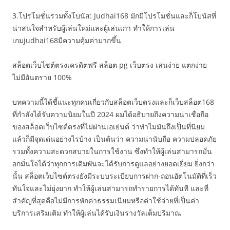
3.โปรโมชั่นรวมทั้งโบนัส: Judhai168 มักมีโปรโมชั่นและก็โบนัสที่
น่าสนใจสำหรับผู้เล่นใหม่และผู้เล่นเก่า ทำให้การเล่น
เกมjudhai168มีความคุ้มค่ามากขึ้น
สล็อตเว็บไซต์ตรงเครดิตฟรี สล็อต pg เว็บตรง เล่นง่าย แตกง่าย
ไม่มีอันตราย 100%
บทความนี้ได้ชี้แนะทุกคนเกี่ยวกับสล็อตเว็บตรงและก็เว็บสล็อต168
ที่กำลังได้รับความนิยมในปี 2024 ผมได้อธิบายถึงความน่าเชื่อถือ
ของสล็อตเว็บไซต์ตรงที่ไม่ผ่านเอเย่นต์ ว่าทำไมมันถึงเป็นที่นิยม
แล้วก็มีจุดเด่นอย่างไรบ้าง เป็นต้นว่า ความน่านับถือ ความปลอดภัย
รวมทั้งความสะดวกสบายในการใช้งาน ซึ่งทำให้ผู้เล่นสามารถมั่น
อกมั่นใจได้ว่าทุกการเดิมพันจะได้รับการดูแลอย่างยอดเยี่ยม ยิ่งกว่า
นั้น สล็อตเว็บไซต์ตรงยังมีระบบระเบียบการฝาก-ถอนอัตโนมัติที่เร็ว
ทันใจและไม่ยุ่งยาก ทำให้ผู้เล่นสามารถทำรายการได้ทันที และที่
สำคัญที่สุดคือไม่มีการหักค่าธรรมเนียมหรือค่าใช้จ่ายที่เป็นค่า
บริการเสริมเติม ทำให้ผู้เล่นได้รับเงินรางวัลเต็มปริมาณ