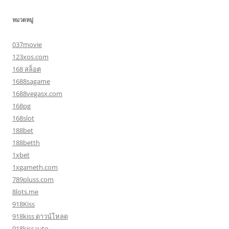
หมวดหมู่
037movie
123xos.com
168 สล็อต
1688sagame
1688vegasx.com
168pg
168slot
188bet
188betth
1xbet
1xgameth.com
789pluss.com
8lots.me
918Kiss
918kiss ดาวน์โหลด
918kissauto