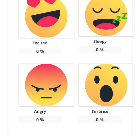
Sleepy
Excited
0
%
0
%
Angry
Surprise
0
%
0
%