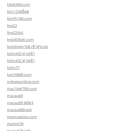
lcbet444.com
lion123สล็อต
lionth168.com
live22
live22slot
lnw365bet.com
lockdown168 เข้าสู่ระบบ
lotto432 ทางเข้า
lotto432 ทางเข้า
lotto77
luis16888.com
m4newonline.com
mac1bet789.com
macau69
macau69 สมัคร
macau888.win
marinapluss.com
mario678
mario678.info