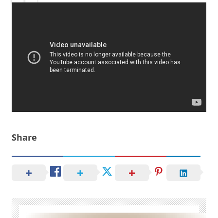
Share