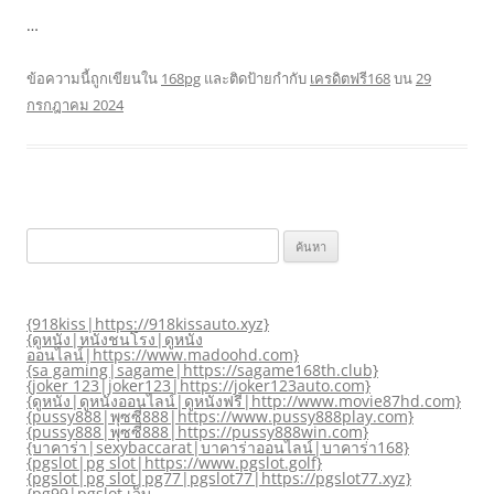
…
ข้อความนี้ถูกเขียนใน
168pg
และติดป้ายกำกับ
เครดิตฟรี168
บน
29
กรกฎาคม 2024
ค้นหา
สำหรับ:
{918kiss|https://918kissauto.xyz}
{ดูหนัง|หนังชนโรง|ดูหนัง
ออนไลน์|https://www.madoohd.com}
{sa gaming|sagame|https://sagame168th.club}
{joker 123|joker123|https://joker123auto.com}
{ดูหนัง|ดูหนังออนไลน์|ดูหนังฟรี|http://www.movie87hd.com}
{pussy888|พุซซี่888|https://www.pussy888play.com}
{pussy888|พุซซี่888|https://pussy888win.com}
{บาคาร่า|sexybaccarat|บาคาร่าออนไลน์|บาคาร่า168}
{pgslot|pg slot|https://www.pgslot.golf}
{pgslot|pg slot|pg77|pgslot77|https://pgslot77.xyz}
{pg99|pgslot เว็บ