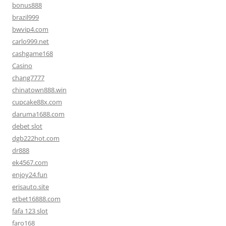
bonus888
brazil999
bwvip4.com
carlo999.net
cashgame168
Casino
chang7777
chinatown888.win
cupcake88x.com
daruma1688.com
debet slot
dgb222hot.com
dr888
ek4567.com
enjoy24.fun
erisauto.site
etbet16888.com
fafa 123 slot
faro168