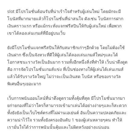
slot มีโปรโมชั่นต้อนรับที่น่าเร้าใจสำหรับผู้เล่นใหม่ โดยมักจะมี
โบนัสที่มากมายแล้วก็โปรโมชั่นที่น่าสนใจ ดังเช่น โบนัสการฝาก
เงินคราวแรก หรือแม้กระทั่งแจกฟรีสปินให้กับผู้เล่นใหม่ เพื่อพวก
เขาได้ลองเล่นเกมส์ที่มีอยู่บนเว็บ
ยังมีโปรโมชั่นแจกฟรีสปินให้กับสมาชิกเก่าๆอีกด้วย โดยไม่ต้องใช้
เงินฝาก ซึ่งเป็นจังหวะที่ดีให้ผู้เล่นได้ลองเล่นเกมส์ใหม่ๆและได้
โอกาสชนะรางวัลเป็นอันมาก รวมทั้งอีกหนึ่งสิ่งที่ทำให้ เว็บน่าดึงดูด
คือ การจัดโปรโมชั่นเกมส์แข่ง ที่เป็นช่องทางให้ผู้เล่นได้เล่นเกมส์
แล้วได้รับรางวัลใหญ่ ไม่ว่าจะเป็นเงินสด โบนัส หรือของรางวัล
พิเศษอื่นๆเยอะมาก
เว็บการพนันออนไลน์ที่น่าดึงดูดรวมทั้งคุ้มที่สุด มีโปรโมชั่นมากมา
ยก่ายกองที่ไม่ว่าใครก็สามารถเข้ามาเล่นได้อย่างง่ายๆและก็สะดวก
ทั้งยังยังเป็นเว็บไซต์ตรงที่ไม่ผ่านเอเย่นต์ อันเป็นความปลอดภัยและ
ความน่าไว้ใจ รวมทั้งยังครองอันดับ 1 ของผู้เล่นหลายๆคน ทำให้
เรามั่นใจได้ว่าการพนันนั้นคุ้มและไม่ผิดหวังอย่างแน่นอน