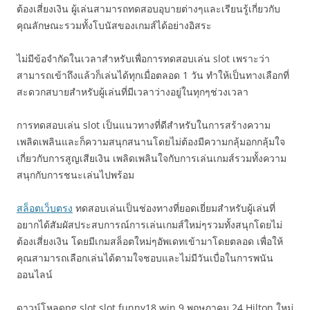
ต้องเสี่ยงเงิน ผู้เล่นสามารถทดสอบอุบายต่างๆและเรียนรู้เกี่ยวกับ
คุณลักษณะรวมทั้งโบนัสของเกมส์ได้อย่างอิสระ
ไม่มีข้อจำกัดในเวลาสำหรับเพื่อการทดสอบเล่น slot เพราะว่า
สามารถเข้าถึงแล้วก็เล่นได้ทุกเมื่อตลอด 1 วัน ทำให้เป็นทางเลือกที่
สะดวกสบายสำหรับผู้เล่นที่มีเวลาว่างอยู่ในทุกๆช่วงเวลา
การทดสอบเล่น slot เป็นแนวทางที่ดีสำหรับในการสร้างความ
เพลิดเพลินและก็ความสนุกสนานโดยไม่ต้องมีความกลุ้มอกกลุ้มใจ
เกี่ยวกับการสูญเสียเงิน เพลิดเพลินใจกับการเล่นเกมส์รวมทั้งความ
สนุกกับการชนะเล่นไปพร้อม
สล็อตเว็บตรง
ทดสอบเล่นเป็นช่องทางที่ยอดเยี่ยมสำหรับผู้เล่นที่
อยากได้สัมผัสประสบการณ์การเล่นเกมส์ใหม่ๆรวมทั้งสนุกโดยไม่
ต้องเสี่ยงเงิน โดยมีเกมสล็อตใหม่ๆอัพเดทเข้ามาโดยตลอด เพื่อให้
คุณสามารถเลือกเล่นได้ตามใจชอบและไม่มีวันเบื่อในการพนัน
ออนไลน์
ดาวน์โหลดpg slot slot funny18.win 9 พฤษภาคม 24 Hilton ใหม่