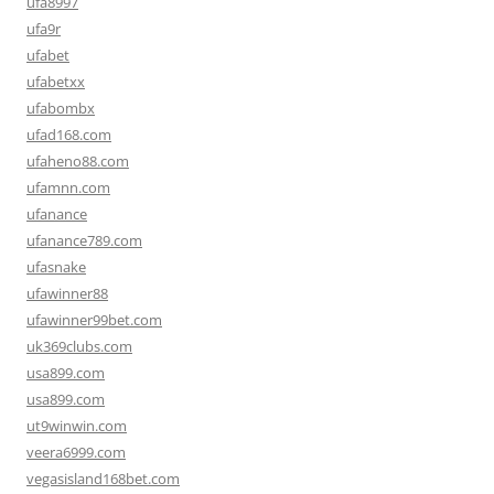
ufa8997
ufa9r
ufabet
ufabetxx
ufabombx
ufad168.com
ufaheno88.com
ufamnn.com
ufanance
ufanance789.com
ufasnake
ufawinner88
ufawinner99bet.com
uk369clubs.com
usa899.com
usa899.com
ut9winwin.com
veera6999.com
vegasisland168bet.com