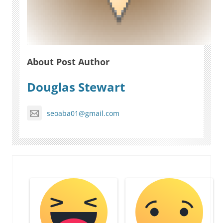
About Post Author
Douglas Stewart
seoaba01@gmail.com