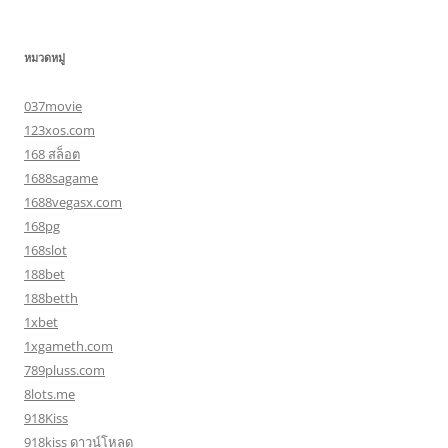
หมวดหมู่
037movie
123xos.com
168 สล็อต
1688sagame
1688vegasx.com
168pg
168slot
188bet
188betth
1xbet
1xgameth.com
789pluss.com
8lots.me
918Kiss
918kiss ดาวน์โหลด