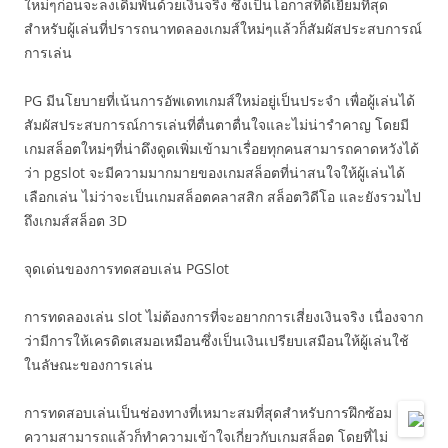
ใหม่ๆก่อนจะลงเดิมพันด้วยเงินจริง ซึ่งเป็นโอกาสที่ดีเยี่ยมที่สุด
สำหรับผู้เล่นที่ปรารถนาทดลองเกมส์ใหม่ๆแล้วก็สัมผัสประสบการณ์
การเล่น
PG มีนโยบายที่เน้นการอัพเดทเกมส์ใหม่อยู่เป็นประจำ เพื่อผู้เล่นได้
สัมผัสประสบการณ์การเล่นที่ตื่นตาตื่นใจและไม่น่ารำคาญ โดยมี
เกมสล็อตใหม่ๆที่น่าดึงดูดเพิ่มเข้ามาเรื่อยทุกคนสามารถคาดหวังได้
ว่า pgslot จะมีความมากมายของเกมสล็อตที่น่าสนใจให้ผู้เล่นได้
เลือกเล่น ไม่ว่าจะเป็นเกมสล็อตคลาสสิก สล็อตวิดีโอ และยังรวมไป
ถึงเกมส์สล็อต 3D
จุดเด่นของการทดสอบเล่น PGSlot
การทดลองเล่น slot ไม่ต้องการที่จะอยากการเสี่ยงเงินจริง เนื่องจาก
ว่ามีการให้เครดิตเสมอเหมือนซึ่งเป็นเงินเปรียบเสมือนให้ผู้เล่นใช้
ในลัษณะของการเล่น
การทดสอบเล่นเป็นช่องทางที่เหมาะสมที่สุดสำหรับการฝึกซ้อม
ความสามารถแล้วก็ทำความเข้าใจเกี่ยวกับเกมสล็อต โดยที่ไม่