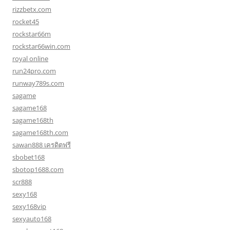
rizzbetx.com
rocket45
rockstar66m
rockstar66win.com
royal online
run24pro.com
runway789s.com
sagame
sagame168
sagame168th
sagame168th.com
sawan888 เครดิตฟรี
sbobet168
sbotop1688.com
scr888
sexy168
sexy168vip
sexyauto168