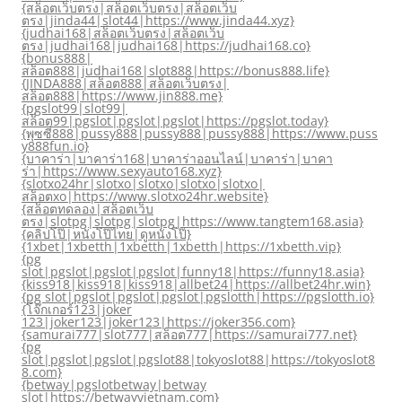
{สล็อตเว็บตรง|สล็อตเว็บตรง|สล็อตเว็บ
ตรง|jinda44|slot44|https://www.jinda44.xyz}
{judhai168|สล็อตเว็บตรง|สล็อตเว็บ
ตรง|judhai168|judhai168|https://judhai168.co}
{bonus888|
สล็อต888|judhai168|slot888|https://bonus888.life}
{JINDA888|สล็อต888|สล็อตเว็บตรง|
สล็อต888|https://www.jin888.me}
{pgslot99|slot99|
สล็อต99|pgslot|pgslot|pgslot|https://pgslot.today}
{พุซซี่888|pussy888|pussy888|pussy888|https://www.puss
y888fun.io}
{บาคาร่า|บาคาร่า168|บาคาร่าออนไลน์|บาคาร่า|บาคา
ร่า|https://www.sexyauto168.xyz}
{slotxo24hr|slotxo|slotxo|slotxo|slotxo|
สล็อตxo|https://www.slotxo24hr.website}
{สล็อตทดลอง|สล็อตเว็บ
ตรง|slotpg|slotpg|slotpg|https://www.tangtem168.asia}
{คลิปโป๊|หนังโป๊ไทย|ดูหนังโป๊}
{1xbet|1xbetth|1xbetth|1xbetth|https://1xbetth.vip}
{pg
slot|pgslot|pgslot|pgslot|funny18|https://funny18.asia}
{kiss918|kiss918|kiss918|allbet24|https://allbet24hr.win}
{pg slot|pgslot|pgslot|pgslot|pgslotth|https://pgslotth.io}
{โจ๊กเกอร์123|joker
123|joker123|joker123|https://joker356.com}
{samurai777|slot777|สล็อต777|https://samurai777.net}
{pg
slot|pgslot|pgslot|pgslot88|tokyoslot88|https://tokyoslot8
8.com}
{betway|pgslotbetway|betway
slot|https://betwayvietnam.com}