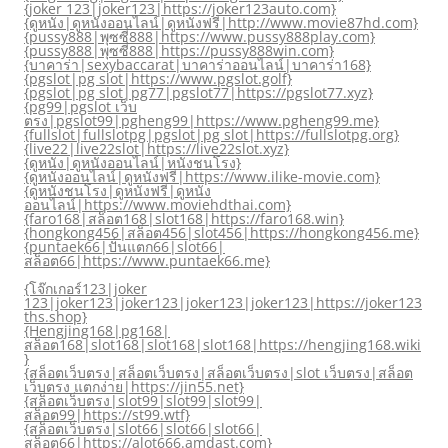
{joker 123|joker123|https://joker123auto.com}
{ดูหนัง|ดูหนังออนไลน์|ดูหนังฟรี|http://www.movie87hd.com}
{pussy888|พุซซี่888|https://www.pussy888play.com}
{pussy888|พุซซี่888|https://pussy888win.com}
{บาคาร่า|sexybaccarat|บาคาร่าออนไลน์|บาคาร่า168}
{pgslot|pg slot|https://www.pgslot.golf}
{pgslot|pg slot|pg77|pgslot77|https://pgslot77.xyz}
{pg99|pgslot เว็บ
ตรง|pgslot99|pgheng99|https://www.pgheng99.me}
{fullslot|fullslotpg|pgslot|pg slot|https://fullslotpg.org}
{live22|live22slot|https://live22slot.xyz}
{ดูหนัง|ดูหนังออนไลน์|หนังชนโรง}
{ดูหนังออนไลน์|ดูหนังฟรี|https://www.ilike-movie.com}
{ดูหนังชนโรง|ดูหนังฟรี|ดูหนัง
ออนไลน์|https://www.moviehdthai.com}
{faro168|สล็อต168|slot168|https://faro168.win}
{hongkong456|สล็อต456|slot456|https://hongkong456.me}
{puntaek66|ปั่นแตก66|slot66|
สล็อต66|https://www.puntaek66.me}
{โจ๊กเกอร์123|joker
123|joker123|joker123|joker123|joker123|https://joker123
ths.shop}
{Hengjing168|pg168|
สล็อต168|slot168|slot168|slot168|https://hengjing168.wiki
}
{สล็อตเว็บตรง|สล็อตเว็บตรง|สล็อตเว็บตรง|slot เว็บตรง|สล็อต
เว็บตรง แตกง่าย|https://jin55.net}
{สล็อตเว็บตรง|slot99|slot99|slot99|
สล็อต99|https://st99.wtf}
{สล็อตเว็บตรง|slot66|slot66|slot66|
สล็อต66|https://alot666.amdast.com}