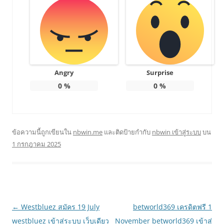
Angry
Surprise
0
%
0
%
ข้อความนี้ถูกเขียนใน
nbwin.me
และติดป้ายกำกับ
nbwin เข้าสู่ระบบ
บน
1 กรกฎาคม 2025
เมนู
←
Westbluez สมัคร 19 July
betworld369 เครดิตฟรี 1
นำทาง
westbluez เข้าสู่ระบบ เว็บเดียว
November betworld369 เข้าสู่