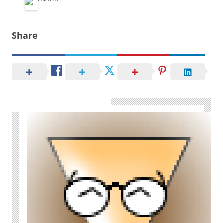
Share