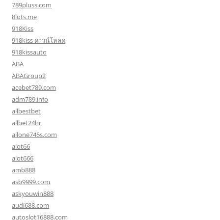
789pluss.com
8lots.me
918Kiss
918kiss ดาวน์โหลด
918kissauto
ABA
ABAGroup2
acebet789.com
adm789.info
allbestbet
allbet24hr
allone745s.com
alot66
alot666
amb888
asb9999.com
askyouwin888
audi688.com
autoslot16888.com