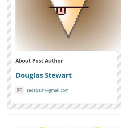
About Post Author
Douglas Stewart
seoaba01@gmail.com