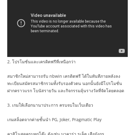
2. โปรโมชั่นและเครดิตฟรีที่เหนือกว่า
สมาชิกใหม่สามารถรับ nbwin เครดิตฟรี ได้ในทันทีภายหลังลง
ทะเบียนสมัครสมาชิกรวมทั้งรับรองตัวตน นอกนั้นยังมีโปรโมชั่น
ฝากคราวแรก โบนัสรายวัน และกิจกรรมลุ้นรางวัลที่จัดโดยตลอด
3. เกมให้เลือกนานาประการ ครบจบในเว็บเดียว
เกมสล็อตจากค่ายชั้นนำ PG, Joker, Pragmatic Play
คาสิโนสดครบทุกโต๊ะ ดังเช่น บาคาร่า รูเล็ต เสือมังกร