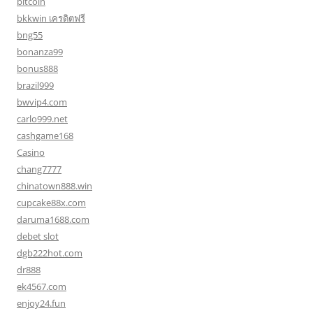
bitcoin
bkkwin เครดิตฟรี
bng55
bonanza99
bonus888
brazil999
bwvip4.com
carlo999.net
cashgame168
Casino
chang7777
chinatown888.win
cupcake88x.com
daruma1688.com
debet slot
dgb222hot.com
dr888
ek4567.com
enjoy24.fun