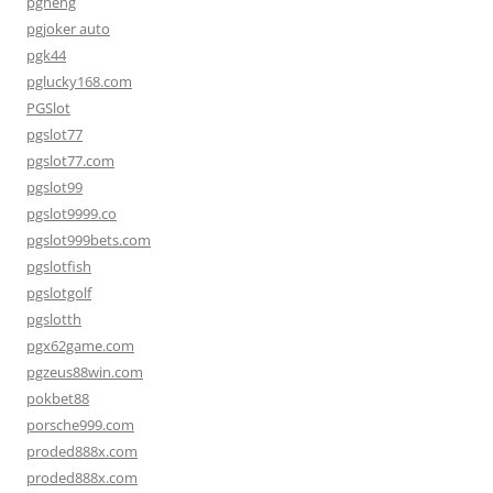
pgheng
pgjoker auto
pgk44
pglucky168.com
PGSlot
pgslot77
pgslot77.com
pgslot99
pgslot9999.co
pgslot999bets.com
pgslotfish
pgslotgolf
pgslotth
pgx62game.com
pgzeus88win.com
pokbet88
porsche999.com
proded888x.com
proded888x.com