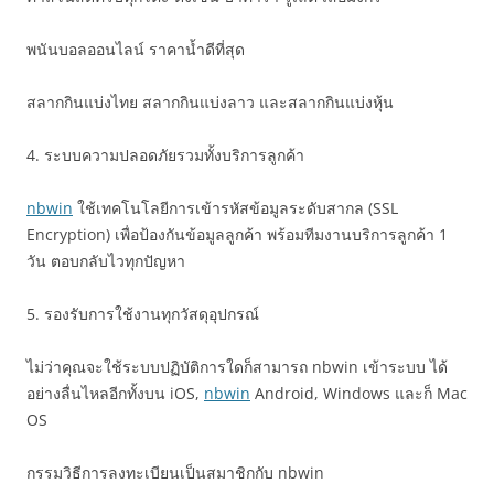
พนันบอลออนไลน์ ราคาน้ำดีที่สุด
สลากกินแบ่งไทย สลากกินแบ่งลาว และสลากกินแบ่งหุ้น
4. ระบบความปลอดภัยรวมทั้งบริการลูกค้า
nbwin
ใช้เทคโนโลยีการเข้ารหัสข้อมูลระดับสากล (SSL
Encryption) เพื่อป้องกันข้อมูลลูกค้า พร้อมทีมงานบริการลูกค้า 1
วัน ตอบกลับไวทุกปัญหา
5. รองรับการใช้งานทุกวัสดุอุปกรณ์
ไม่ว่าคุณจะใช้ระบบปฏิบัติการใดก็สามารถ nbwin เข้าระบบ ได้
อย่างลื่นไหลอีกทั้งบน iOS,
nbwin
Android, Windows และก็ Mac
OS
กรรมวิธีการลงทะเบียนเป็นสมาชิกกับ nbwin