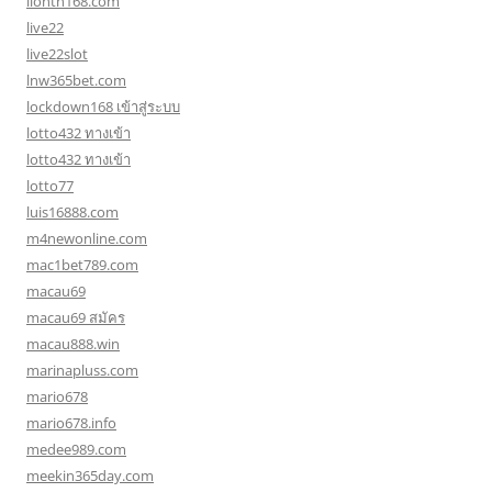
lionth168.com
live22
live22slot
lnw365bet.com
lockdown168 เข้าสู่ระบบ
lotto432 ทางเข้า
lotto432 ทางเข้า
lotto77
luis16888.com
m4newonline.com
mac1bet789.com
macau69
macau69 สมัคร
macau888.win
marinapluss.com
mario678
mario678.info
medee989.com
meekin365day.com