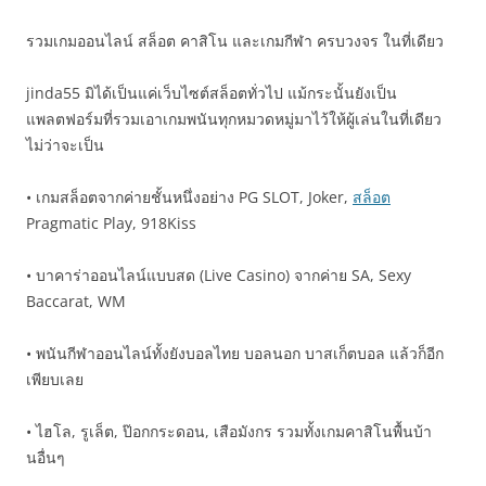
รวมเกมออนไลน์ สล็อต คาสิโน และเกมกีฬา ครบวงจร ในที่เดียว
jinda55 มิได้เป็นแค่เว็บไซต์สล็อตทั่วไป แม้กระนั้นยังเป็น
แพลตฟอร์มที่รวมเอาเกมพนันทุกหมวดหมู่มาไว้ให้ผู้เล่นในที่เดียว
ไม่ว่าจะเป็น
• เกมสล็อตจากค่ายชั้นหนึ่งอย่าง PG SLOT, Joker,
สล็อต
Pragmatic Play, 918Kiss
• บาคาร่าออนไลน์แบบสด (Live Casino) จากค่าย SA, Sexy
Baccarat, WM
• พนันกีฬาออนไลน์ทั้งยังบอลไทย บอลนอก บาสเก็ตบอล แล้วก็อีก
เพียบเลย
• ไฮโล, รูเล็ต, ป๊อกกระดอน, เสือมังกร รวมทั้งเกมคาสิโนพื้นบ้า
นอื่นๆ