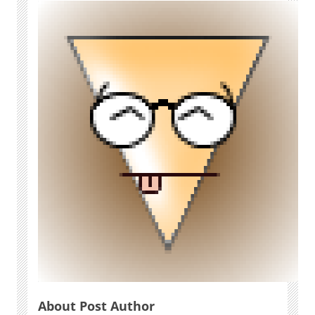
About Post Author