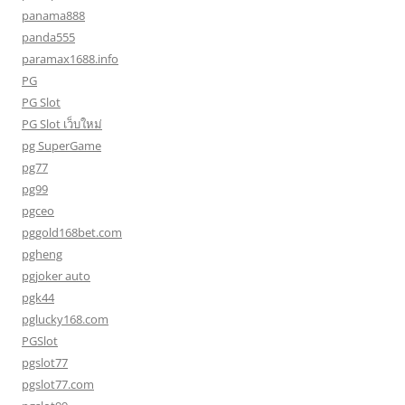
panama888
panda555
paramax1688.info
PG
PG Slot
PG Slot เว็บใหม่
pg SuperGame
pg77
pg99
pgceo
pggold168bet.com
pgheng
pgjoker auto
pgk44
pglucky168.com
PGSlot
pgslot77
pgslot77.com