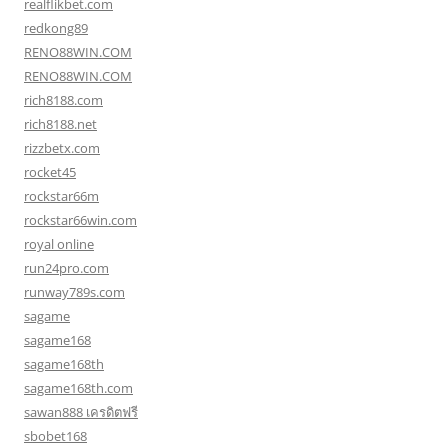
realflikbet.com
redkong89
RENO88WIN.COM
RENO88WIN.COM
rich8188.com
rich8188.net
rizzbetx.com
rocket45
rockstar66m
rockstar66win.com
royal online
run24pro.com
runway789s.com
sagame
sagame168
sagame168th
sagame168th.com
sawan888 เครดิตฟรี
sbobet168