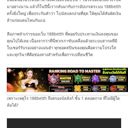
มาอย่างนาน แล้วก็ในปีนี้เรากลับมากับการอัปเกรดระบบ 188betth
ครั้งยิ่งใหญ่ เพื่อประกันคำว่า โบนัสแตกง่ายที่สุด ให้คุณได้สัมผัสเงิน
ล้านก่อนคนไหนกันแน่
ลืมภาพจำเก่าๆของเว็บ 188betth ที่คอยรับประทานเงินลงทุนของ
คุณไปได้เลย เนื่องจากว่าที่นี่พวกเราขับเคลื่อนด้วยระบบสากลที่มี
ใบเซอร์รับรองอย่างแม่นยำ ทุกยอดสปินของคุณคือความโปร่งใส
และทุกวินาทีคือช่องทางสำหรับเพื่อการเปลี่ยนชีวิต
เพราะเหตุไร 188betth ถึงครองบัลลังก์ ชั้น 1 ตลอดกาล ที่ไม่มีผู้ใด
ล้มได้?