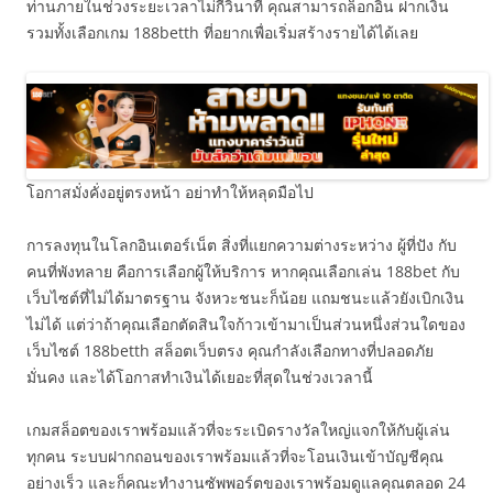
ท่านภายในช่วงระยะเวลาไม่กี่วินาที คุณสามารถล็อกอิน ฝากเงิน
รวมทั้งเลือกเกม 188betth ที่อยากเพื่อเริ่มสร้างรายได้ได้เลย
โอกาสมั่งคั่งอยู่ตรงหน้า อย่าทำให้หลุดมือไป
การลงทุนในโลกอินเตอร์เน็ต สิ่งที่แยกความต่างระหว่าง ผู้ที่ปัง กับ
คนที่พังทลาย คือการเลือกผู้ให้บริการ หากคุณเลือกเล่น 188bet กับ
เว็บไซต์ที่ไม่ได้มาตรฐาน จังหวะชนะก็น้อย แถมชนะแล้วยังเบิกเงิน
ไม่ได้ แต่ว่าถ้าคุณเลือกตัดสินใจก้าวเข้ามาเป็นส่วนหนึ่งส่วนใดของ
เว็บไซต์ 188betth สล็อตเว็บตรง คุณกำลังเลือกทางที่ปลอดภัย
มั่นคง และได้โอกาสทำเงินได้เยอะที่สุดในช่วงเวลานี้
เกมสล็อตของเราพร้อมแล้วที่จะระเบิดรางวัลใหญ่แจกให้กับผู้เล่น
ทุกคน ระบบฝากถอนของเราพร้อมแล้วที่จะโอนเงินเข้าบัญชีคุณ
อย่างเร็ว และก็คณะทำงานซัพพอร์ตของเราพร้อมดูแลคุณตลอด 24