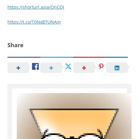
https://shorturl.asia/OnCQI
https://t.co/T0NxB7UNAm
Share