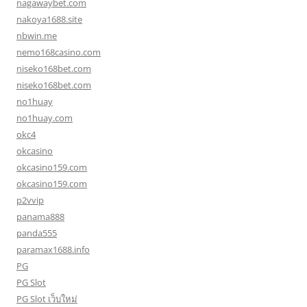
nagawaybet.com
nakoya1688.site
nbwin.me
nemo168casino.com
niseko168bet.com
niseko168bet.com
no1huay
no1huay.com
okc4
okcasino
okcasino159.com
okcasino159.com
p2vvip
panama888
panda555
paramax1688.info
PG
PG Slot
PG Slot เว็บใหม่