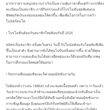
มากกว่าความสนุกสนานร่าเริงเป็นความคุ้มราคาตั้งแต่ก้าวแรกที่ลง
ทะเบียนเป็นสมาชิก เรามีกิจกรรมแล้วก็โปรโมชั่นสุดพิเศษรอ
ซัพพอร์ตเงินลงทุนของคุณให้ดกขึ้น เพื่อเพิ่มโอกาสในการคว้า
โบนัสก้อนโต
• โปรโมชั่นต้อนรับสมาชิกใหม่ต้อนรับปี 2026
สมัครเป็นสมาชิก สล็อตเว็บตรง วันนี้ รับโบนัสต้อนรับโดยทันทีเพิ่ม
ขึ้นเป็นเท่าตัว ยิ่งฝากมากยิ่งได้ทุนไปปั่นสล็อตมากขึ้น ช่วยให้คุณ
สามารถวางแผนเดินเงินได้อย่างยืดหยุ่นและก็มีรอบสปินที่มากพอ
ในการดึงรอบแจ็คพอตให้ออกมา
• กิจกรรมคืนยอดเสียและก็ค่าคอมมิชชั่นรายวัน
ไม่ต้องกลัวว่าเล่น 188bet แล้วจะหมดเนื้อหมดตัว เพราะว่าวันแล้ว
วันเล่าระบบจะกระทำคำนวณยอดเสียของคุณแล้วกลับคืนมาเป็น
เครดิตให้ท่านเอาไปแก้มือได้ทันที นอกนั้นยังมีค่าคอมมิชชั่นจาก
การเชิญเพื่อนฝูง ยิ่งคุณแชร์ลิงก์รับทรัพย์สินให้เพื่อนเข้ามา
สนุกสนานด้วยกัน คุณก็จะยิ่งได้รับส่วนแบ่งรายได้อย่างไม่มีข้อ