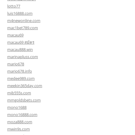
lotto77
luis16888.com
m4newonline.com
mac1bet789.com
macau69
macau69 สมัคร
macau888.win
marinapluss.com
mario678
mario678.info
medee989.com
meekin365day.com
mib555s.com
mmgoldsbets.com
mono1688
mono16888.com
moza888.com
mwin9s.com