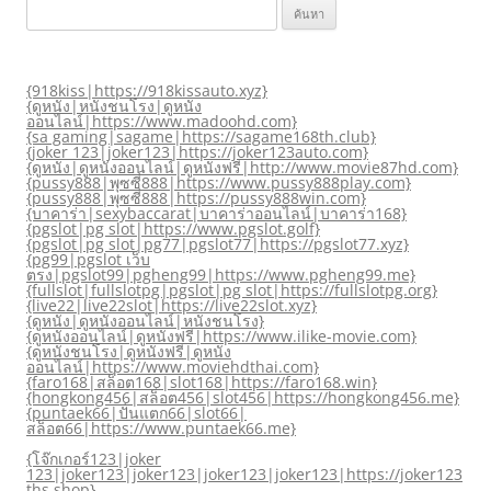
ค้นหา
สำหรับ:
{918kiss|https://918kissauto.xyz}
{ดูหนัง|หนังชนโรง|ดูหนัง
ออนไลน์|https://www.madoohd.com}
{sa gaming|sagame|https://sagame168th.club}
{joker 123|joker123|https://joker123auto.com}
{ดูหนัง|ดูหนังออนไลน์|ดูหนังฟรี|http://www.movie87hd.com}
{pussy888|พุซซี่888|https://www.pussy888play.com}
{pussy888|พุซซี่888|https://pussy888win.com}
{บาคาร่า|sexybaccarat|บาคาร่าออนไลน์|บาคาร่า168}
{pgslot|pg slot|https://www.pgslot.golf}
{pgslot|pg slot|pg77|pgslot77|https://pgslot77.xyz}
{pg99|pgslot เว็บ
ตรง|pgslot99|pgheng99|https://www.pgheng99.me}
{fullslot|fullslotpg|pgslot|pg slot|https://fullslotpg.org}
{live22|live22slot|https://live22slot.xyz}
{ดูหนัง|ดูหนังออนไลน์|หนังชนโรง}
{ดูหนังออนไลน์|ดูหนังฟรี|https://www.ilike-movie.com}
{ดูหนังชนโรง|ดูหนังฟรี|ดูหนัง
ออนไลน์|https://www.moviehdthai.com}
{faro168|สล็อต168|slot168|https://faro168.win}
{hongkong456|สล็อต456|slot456|https://hongkong456.me}
{puntaek66|ปั่นแตก66|slot66|
สล็อต66|https://www.puntaek66.me}
{โจ๊กเกอร์123|joker
123|joker123|joker123|joker123|joker123|https://joker123
ths.shop}