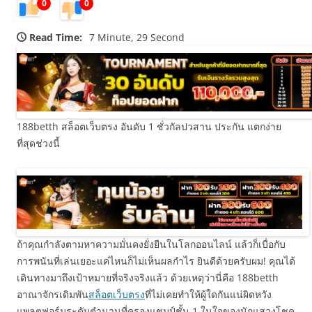
0
0
Read Time:
7 Minute, 29 Second
188betth สล็อตเว็บตรง อันดับ 1 ชั่วกัลปวสาน ประกัน แตกง่าย
ที่สุดช่วงนี้
ถ้าคุณกำลังตามหาความมั่นคงยั่งยืนในโลกออนไลน์ แล้วก็เบื่อกับ
การพนันที่เล่นเยอะแค่ไหนก็ไม่เห็นผลกำไร ยินดีด้วยครับผม! คุณได้
เดินทางมาถึงเป้าหมายที่จริงจริงแล้ว ด้วยเหตุว่านี่คือ 188betth
อาณาจักรเดิมพัน
สล็อตเว็บตรง
ที่ไม่เคยทำให้ผู้ใดกันแน่ผิดหวัง
แพลตฟอร์มระดับตำนานที่ครองแชมป์ชั้น 1 ในใจของนักแสวงโชค