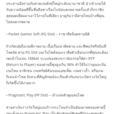
ประสานมือร่วมกับค่ายเกมยักษ์ใหญ่ระดับนานาชาติ นำเข้าเกมได้
รับความนิยมที่ขึ้นชื่อลือชาเรื่องโบนัสแตกหลายครั้งแล้วก็กราฟิก
สุดยอดเยี่ยมมาเอาไว้ภายในที่เดียว มาดูกันว่ามีค่ายไหนบ้างที่คุณ
ไม่สมควรพลาด
• Pocket Games Soft (PG Slot) – ราชาที่สล็อตสามมิติ
ถ้าเกิดเอ๋ยถึงเกมที่ภาพงาม เนื้อเรื่องน่าติดตาม และฟีพบร์ฟรีสปินที่
โหดจัด ค่าย PG Slot บนเว็บไซต์ของเราคือตัวเลือกแรกที่คุณจะต้อง
กดเข้าไปเล่น 188bet ระบบของพวกเราอัปเกรดให้ค่า RTP
(Return to Player) ของค่ายนี้พุ่งสูงเกิน 98% ทำให้ไม่ว่าคุณจะปั่น
เกมไหน อาทิเช่น เกมทรัพย์สินของแอซเท็ค, เกมสาวถ้ำ, หรือเกม
กิเลนนำโชค จังหวะที่สัญลักษณ์จะเรียงตัวกันจนระเบิดรางวัลใหญ่
ก็เกิดขึ้นได้ง่ายมาก
• Pragmatic Play (PP Slot) – เจ้าแห่งตัวคูณหฤโหด
สายล่าเงินรางวัลใหญ่แบบก้าวกระโจนจำเป็นต้องมาทดลองค่ายนี้
จุดแข็งของ Pragmatic Play เป็นสัญลักษณ์พิเศษที่มักจะพกพาตัว