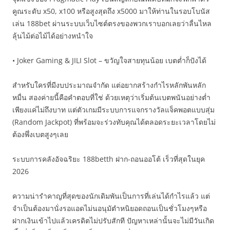
คูณระดับ x50, x100 หรือสูงสุดถึง x5000 มาให้ท่านในรอบโบนัส
เล่น 188bet ผ่านระบบเว็บไซต์ตรงของพวกเราบอกเลยว่าลื่นไหล
ลุ้นไม้ต่อไม้ได้อย่างหนำใจ
• Joker Gaming & JILI Slot – ขวัญใจสายทุนน้อย เบตต่ำก็ปังได้
สำหรับใครที่มีงบประมาณจำกัด แต่อยากสร้างกำไรหลักพันหลัก
หมื่น สองค่ายนี้คือคำตอบที่ใช่ ด้วยเหตุว่าเริ่มต้นเบตพนันอย่างต่ำ
เพียงแค่ไม่ถึงบาท แต่ตัวเกมมีระบบการแจกรางวัลแจ็คพอตแบบสุ่ม
(Random Jackpot) ที่พร้อมจะร่วงทับคุณได้ตลอดระยะเวลาโดยไม่
ต้องพึ่งเบตสูงๆเลย
ระบบการคลังอัจฉริยะ 188betth ฝาก-ถอนออโต้ เร็วที่สุดในยุค
2026
ความน่ารำคาญที่สุดของนักเดิมพันเป็นการที่เล่นได้กำไรแล้ว แต่
จำเป็นต้องมานั่งรอแอดไม่นอนุมัตำหนิยอดถอนเป็นชั่วโมงๆหรือ
ฝากเงินเข้าไปแล้วเครดิตไม่ปรับสักที ปัญหาเหล่านั้นจะไม่มีวันเกิด