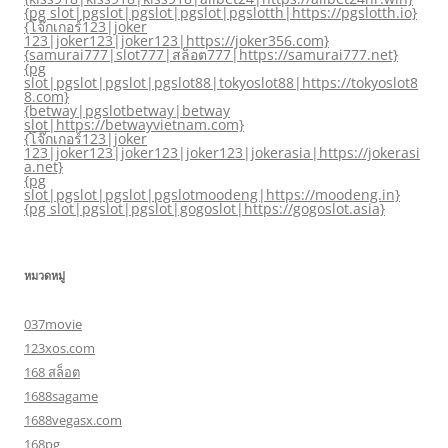
{pg slot|pgslot|pgslot|pgslot|pgslotth|https://pgslotth.io}
{โจ๊กเกอร์123|joker
123|joker123|joker123|https://joker356.com}
{samurai777|slot777|สล็อต777|https://samurai777.net}
{pg
slot|pgslot|pgslot|pgslot88|tokyoslot88|https://tokyoslot8
8.com}
{betway|pgslotbetway|betway
slot|https://betwayvietnam.com}
{โจ๊กเกอร์123|joker
123|joker123|joker123|joker123|jokerasia|https://jokerasi
a.net}
{pg
slot|pgslot|pgslot|pgslotmoodeng|https://moodeng.in}
{pg slot|pgslot|pgslot|gogoslot|https://gogoslot.asia}
หมวดหมู่
037movie
123xos.com
168 สล็อต
1688sagame
1688vegasx.com
168pg