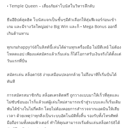
• Temple Queen – เสี่ยงภัยล่าโบนัสในวิหารลึกลับ
ธีมอียิปต์สุดฮิต โบนัสแจกเป็นชั้นๆมีตัวเลือกให้สุ่มฟีเจอร์ก่อนเข้า
เกม และมีรางวัลใหญ่อย่าง Big Win และก็ • Mega Bonus ออกถี่
เกินต้านทาน
ทุกเกมhappy168ในลิสต์นี้เล่นได้ผ่านทุกเครื่องมือ ไม่มีดีเลย์ ไม่ต้อง
โหลดแอป เพียงแค่สมัครแล้วเริ่มเล่น ก็ได้โอกาสรับเงินจริงได้ตั้งแต่
วันแรกที่ปั่น
สมัครเล่น สล็อต168 ง่ายเสมือนปลอกกล้วย ไม่ถึงนาทีก็เริ่มปั่นได้
ทันที
การสมัครสมาชิกกับ สล็อตเครดิตฟรี ถูกวางแบบมาให้เร็วที่สุดและ
ไม่ซับซ้อนอะไรก็แล้วแต่ผู้เล่นใหม่สามารถเข้าสู่ระบบและก็เริ่มเดิม
พันได้ข้างในไม่กี่คลิก โดยไม่ต้องคอยการสำรวจจากแอดมินให้เสีย
เวลา ด้วยเหตุว่าทุกสิ่งเป็นระบบอัตโนมัติทั้งสิ้น รองรับทั้งโทรศัพท์
มือถือรวมทั้งคอมพิวเตอร์ ทำให้คุณสามารถเริ่มต้นเล่นสล็อต168ได้