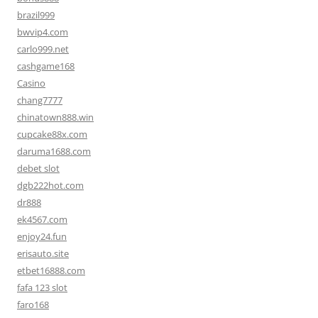
brazil999
bwvip4.com
carlo999.net
cashgame168
Casino
chang7777
chinatown888.win
cupcake88x.com
daruma1688.com
debet slot
dgb222hot.com
dr888
ek4567.com
enjoy24.fun
erisauto.site
etbet16888.com
fafa 123 slot
faro168