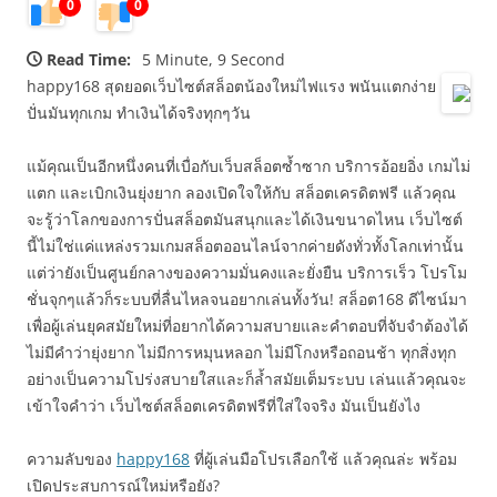
0
0
Read Time:
5 Minute, 9 Second
happy168 สุดยอดเว็บไซต์สล็อตน้องใหม่ไฟแรง พนันแตกง่าย
ปั่นมันทุกเกม ทำเงินได้จริงทุกๆวัน
แม้คุณเป็นอีกหนึ่งคนที่เบื่อกับเว็บสล็อตซ้ำซาก บริการอ้อยอิ่ง เกมไม่
แตก และเบิกเงินยุ่งยาก ลองเปิดใจให้กับ สล็อตเครดิตฟรี แล้วคุณ
จะรู้ว่าโลกของการปั่นสล็อตมันสนุกและได้เงินขนาดไหน เว็บไซต์
นี้ไม่ใช่แค่แหล่งรวมเกมสล็อตออนไลน์จากค่ายดังทั่วทั้งโลกเท่านั้น
แต่ว่ายังเป็นศูนย์กลางของความมั่นคงและยั่งยืน บริการเร็ว โปรโม
ชั่นจุกๆแล้วก็ระบบที่ลื่นไหลจนอยากเล่นทั้งวัน! สล็อต168 ดีไซน์มา
เพื่อผู้เล่นยุคสมัยใหม่ที่อยากได้ความสบายและคำตอบที่จับจำต้องได้
ไม่มีคำว่ายุ่งยาก ไม่มีการหมุนหลอก ไม่มีโกงหรือถอนช้า ทุกสิ่งทุก
อย่างเป็นความโปร่งสบายใสและก็ล้ำสมัยเต็มระบบ เล่นแล้วคุณจะ
เข้าใจคำว่า เว็บไซต์สล็อตเครดิตฟรีที่ใส่ใจจริง มันเป็นยังไง
ความลับของ
happy168
ที่ผู้เล่นมือโปรเลือกใช้ แล้วคุณล่ะ พร้อม
เปิดประสบการณ์ใหม่หรือยัง?