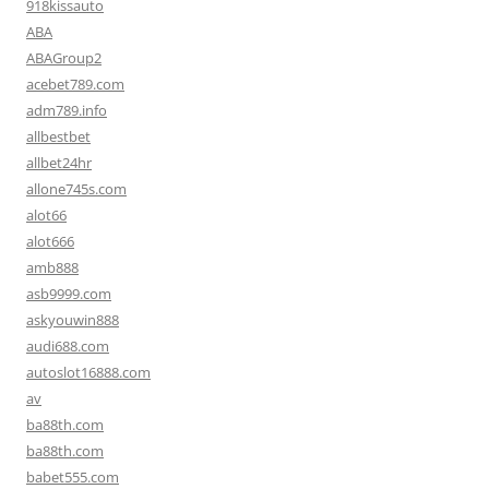
918kissauto
ABA
ABAGroup2
acebet789.com
adm789.info
allbestbet
allbet24hr
allone745s.com
alot66
alot666
amb888
asb9999.com
askyouwin888
audi688.com
autoslot16888.com
av
ba88th.com
ba88th.com
babet555.com