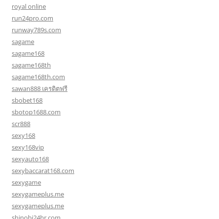
royal online
run24pro.com
runway789s.com
sagame
sagame168
sagame168th
sagame168th.com
sawan888 เครดิตฟรี
sbobet168
sbotop1688.com
scr888
sexy168
sexy168vip
sexyauto168
sexybaccarat168.com
sexygame
sexygameplus.me
sexygameplus.me
shinobi24hr.com