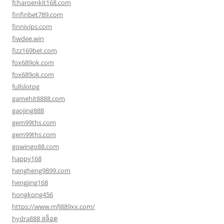
fcharoenkit168.com
finfinbet789.com
finnivips.com
fiwdee.win
fizz169bet.com
fox689ok.com
fox689ok.com
fullslotpg
gamehit8888.com
gaojing888
gem99ths.com
gem99ths.com
gowingo88.com
happy168
hengheng9899.com
hengjing168
hongkong456
https://www.mfj889xx.com/
hydra888 สล็อต