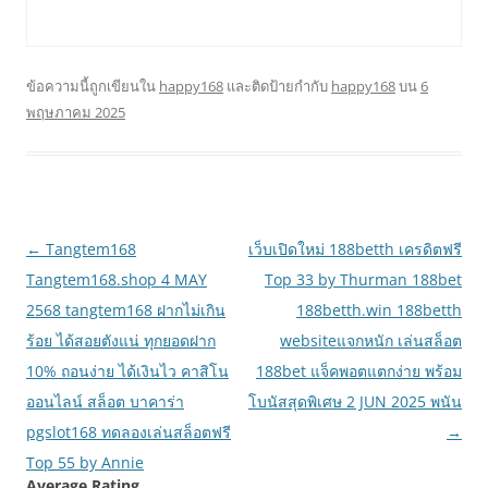
ข้อความนี้ถูกเขียนใน
happy168
และติดป้ายกำกับ
happy168
บน
6
พฤษภาคม 2025
เมนู
←
Tangtem168
เว็บเปิดใหม่ 188betth เครดิตฟรี
นำทาง
Tangtem168.shop 4 MAY
Top 33 by Thurman 188bet
เรื่อง
2568 tangtem168 ฝากไม่เกิน
188betth.win 188betth
ร้อย ได้สอยตังแน่ ทุกยอดฝาก
websiteแจกหนัก เล่นสล็อต
10% ถอนง่าย ได้เงินไว คาสิโน
188bet แจ็คพอตแตกง่าย พร้อม
ออนไลน์ สล็อต บาคาร่า
โบนัสสุดพิเศษ 2 JUN 2025 พนัน
pgslot168 ทดลองเล่นสล็อตฟรี
→
Top 55 by Annie
Average Rating