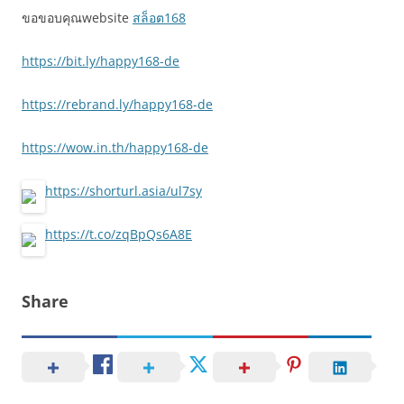
ขอขอบคุณwebsite
สล็อต168
https://bit.ly/happy168-de
https://rebrand.ly/happy168-de
https://wow.in.th/happy168-de
https://shorturl.asia/ul7sy
https://t.co/zqBpQs6A8E
Share