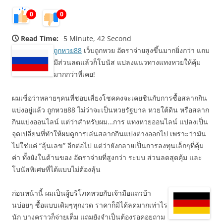
0
0
Read Time:
5 Minute, 42 Second
ถูกหวย88
เว็บถูกหวย อัตราจ่ายสูงขึ้นมากยิ่งกว่า แถม
มีส่วนลดแล้วก็โบนัส แปลงแนวทางแทงหวยให้คุ้ม
มากกว่าที่เคย!
ผมเชื่อว่าหลายๆคนที่ชอบเสี่ยงโชคคงจะเคยชินกับการซื้อสลากกิน
แบ่งอยู่แล้ว ถูกหวย88 ไม่ว่าจะเป็นหวยรัฐบาล หวยใต้ดิน หรือสลาก
กินแบ่งออนไลน์ แต่ว่าสำหรับผม…การ แทงหวยออนไลน์ แปลงเป็น
จุดเปลี่ยนที่ทำให้ผมดูการเล่นสลากกินแบ่งต่างออกไป เพราะว่ามัน
ไม่ใช่แค่ “ลุ้นเลข” อีกต่อไป แต่ว่ายังกลายเป็นการลงทุนเล็กๆที่คุ้ม
ค่า ทั้งยังในด้านของ อัตราจ่ายที่สูงกว่า ระบบ ส่วนลดสุดคุ้ม และ
โบนัสพิเศษที่ได้แบบไม่ต้องลุ้น
ก่อนหน้านี้ ผมเป็นผู้บริโภคหวยกับเจ้ามือแถวบ้า
นบ่อยๆ ซื้อแบบเดิมๆทุกงวด ราคาก็มิได้ลดมากเท่าไร
นัก บางคราวก็จ่ายเต็ม แถมยังจำเป็นต้องรอคอยถาม