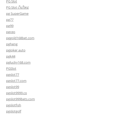
PG Slot
PG Slot เว็บใหม่
pg SuperGame
pg77
pg99
pgceo
pggold168bet.com
pgheng
pgjoker auto
pgk44
pglucky168.com
PGSlot
pgslot77
pgslot77.com
pgslot99
pgslot9999.co
pgslot999bets.com
pgslotfish
pgslotgolf