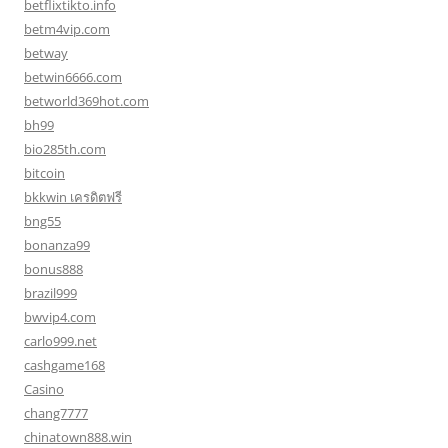
betflixtikto.info
betm4vip.com
betway
betwin6666.com
betworld369hot.com
bh99
bio285th.com
bitcoin
bkkwin เครดิตฟรี
bng55
bonanza99
bonus888
brazil999
bwvip4.com
carlo999.net
cashgame168
Casino
chang7777
chinatown888.win