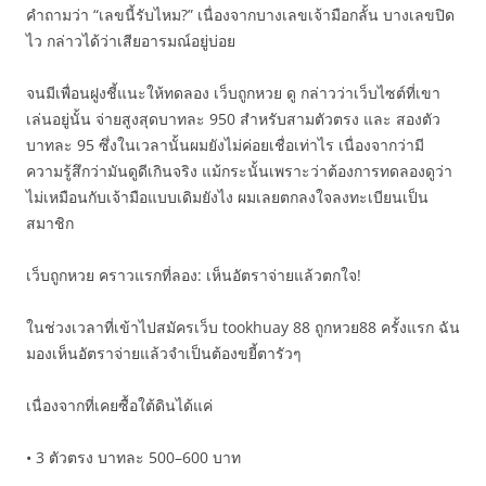
คำถามว่า “เลขนี้รับไหม?” เนื่องจากบางเลขเจ้ามือกลั้น บางเลขปิด
ไว กล่าวได้ว่าเสียอารมณ์อยู่บ่อย
จนมีเพื่อนฝูงชี้แนะให้ทดลอง เว็บถูกหวย ดู กล่าวว่าเว็บไซต์ที่เขา
เล่นอยู่นั้น จ่ายสูงสุดบาทละ 950 สำหรับสามตัวตรง และ สองตัว
บาทละ 95 ซึ่งในเวลานั้นผมยังไม่ค่อยเชื่อเท่าไร เนื่องจากว่ามี
ความรู้สึกว่ามันดูดีเกินจริง แม้กระนั้นเพราะว่าต้องการทดลองดูว่า
ไม่เหมือนกับเจ้ามือแบบเดิมยังไง ผมเลยตกลงใจลงทะเบียนเป็น
สมาชิก
เว็บถูกหวย คราวแรกที่ลอง: เห็นอัตราจ่ายแล้วตกใจ!
ในช่วงเวลาที่เข้าไปสมัครเว็บ tookhuay 88 ถูกหวย88 ครั้งแรก ฉัน
มองเห็นอัตราจ่ายแล้วจำเป็นต้องขยี้ตารัวๆ
เนื่องจากที่เคยซื้อใต้ดินได้แค่
• 3 ตัวตรง บาทละ 500–600 บาท