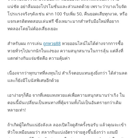
แน่ชัด อย่าลืมมองโปรโมชั่นและส่วนลดด้วย เพราะว่าบางเว็บจัด
โปรแรงจริงๆดังเช่น ฝาก 100 รับเพิ่ม 50, คืนยอดเสียทุกงวด, หรือ
แจกเครดิตทดสอบเล่นฟรี ซึ่งเหมาะมากสำหรับมือใหม่ที่อยาก
ทดลองโดยไม่ต้องเสี่ยงเยอะ
สำหรับผม การเล่น
ถูกหวย88
หวยออนไลน์ไม่ได้ต่างจากการซื้อ
หวยทั่วๆไปมากนักในแง่ของ ความสนุกสนานในการลุ้น แต่สิ่งที่
แตกต่างกันแจ่มชัดคือ ความคุ้มค่า
เนื่องจากว่าทุกบาทที่ลงทุนไป สำเร็จตอบแทนสูงยิ่งกว่า ได้ส่วนลด
และก็ยังมีโบนัสพิเศษอีกด้วย
เอาง่ายๆก็คือ จากที่เคยแทงหวยแค่เพื่อความสนุกสนานร่าเริง ใน
ตอนนี้มันเปลี่ยนเป็นหนทางที่คุ้มรวมทั้งไม่เป็นอันตรายกว่าเดิม
หลายเท่า!
ถ้าเกิดผู้ใดกันแน่ยังลังเล ลองเปิดใจดูสักครั้งขอรับ แล้วคุณจะเข้า
หัวใจเหมือนผมว่า สลากกินแบ่งอัตราจ่ายสูงขึ้นยิ่งกว่า แถมมี