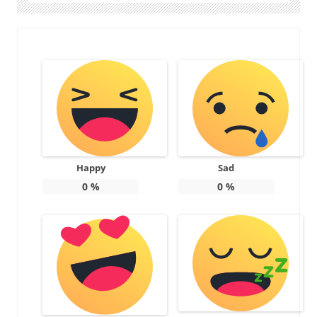
Happy
Sad
0
%
0
%