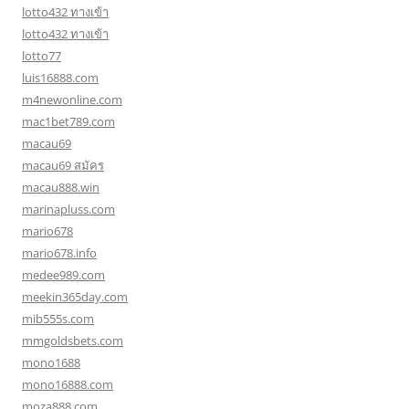
lotto432 ทางเข้า
lotto432 ทางเข้า
lotto77
luis16888.com
m4newonline.com
mac1bet789.com
macau69
macau69 สมัคร
macau888.win
marinapluss.com
mario678
mario678.info
medee989.com
meekin365day.com
mib555s.com
mmgoldsbets.com
mono1688
mono16888.com
moza888.com