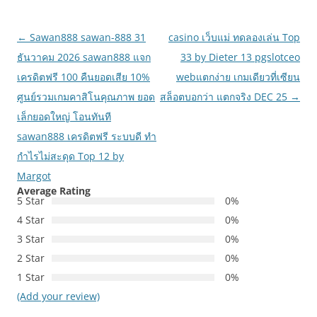
เมนู
←
Sawan888 sawan-888 31
casino เว็บแม่ ทดลองเล่น Top
นำทาง
ธันวาคม 2026 sawan888 แจก
33 by Dieter 13 pgslotceo
เรื่อง
เครดิตฟรี 100 คืนยอดเสีย 10%
webแตกง่าย เกมเดียวที่เซียน
ศูนย์รวมเกมคาสิโนคุณภาพ ยอด
สล็อตบอกว่า แตกจริง DEC 25
→
เล็กยอดใหญ่ โอนทันที
sawan888 เครดิตฟรี ระบบดี ทำ
กำไรไม่สะดุด Top 12 by
Margot
Average Rating
5 Star
0%
4 Star
0%
3 Star
0%
2 Star
0%
1 Star
0%
(Add your review)