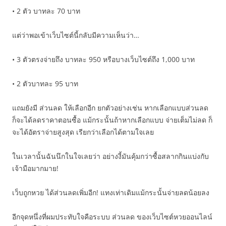
• 2 ตัว บาทละ 70 บาท
แต่ว่าพอเข้าเว็บไซต์นี้กลับมีความเห็นว่า…
• 3 ตัวตรงจ่ายถึง บาทละ 950 หรือบางเว็บไซต์ถึง 1,000 บาท
• 2 ตัวบาทละ 95 บาท
แถมยังมี ส่วนลด ให้เลือกอีก ยกตัวอย่างเช่น หากเลือกแบบส่วนลด
ก็จะได้ลดราคาตอนซื้อ แม้กระนั้นถ้าหากเลือกแบบ จ่ายเต็มไม่ลด ก็
จะได้อัตราจ่ายสูงสุด เรียกว่าเลือกได้ตามใจเลย
ในเวลานั้นฉันนึกในใจเลยว่า อย่างงี้มันคุ้มกว่าซื้อสลากกินแบ่งกับ
เจ้ามือมากมาย!
เว็บถูกหวย ได้ส่วนลดเพิ่มอีก! แทงเท่าเดิมแม้กระนั้นจ่ายลดน้อยลง
อีกจุดหนึ่งที่ผมประทับใจคือระบบ ส่วนลด ของเว็บไซต์หวยออนไลน์