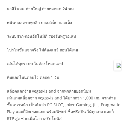
คาสิโนสด ค่ายใหญ่ ถ่ายทอดสด 24 ชม.
พนันบอลครบทุกลีก บอลสเต็ป บอลเต็ง
ระบบฝาก-ถอนอัตโนมัติ รองรับทรูวอเลท
โปรโมชั่นแจกจริง ไม่ต้องแชร์ ถอนได้เลย
เล่นได้ทุกระบบ ไม่ต้องโหลดแอป
ทีมแอดไม่นตอบไว ตลอด 1 วัน
สล็อตแตกง่าย vegas-island จากทุกค่ายยอดนิยม
เล่นเกมสล็อตจาก vegas-island ได้มากกว่า 1,000 เกม จากค่าย
ชั้นแนวหน้า เป็นต้นว่า PG SLOT, Joker Gaming, JILI, Pragmatic
Play และก็อีกเยอะแยะ พร้อมฟีพบร์ ซื้อฟรีสปิน ได้ทุกเกม และก็
RTP สูง ช่วยเพิ่มโอกาสรับโบนัส