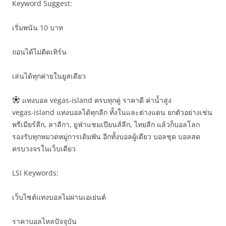
Keyword Suggest:
เริ่มพนัน 10 บาท
ถอนได้ไม่ติดเทิร์น
เล่นได้ทุกค่ายในยูสเดียว
แทงบอล vegas-island ครบทุกคู่ ราคาดี ค่าน้ำสูง
vegas-island แทงบอลได้ทุกลีก ทั้งในและต่างแดน ยกตัวอย่างเช่น
พรีเมียร์ลีก, ลาลีกา, ยูฟ่าแชมเปียนส์ลีก, ไทยลีก แล้วก็บอลโลก
รองรับทุกหมวดหมู่การเดิมพัน อีกทั้งบอลผู้เดียว บอลชุด บอลสด
ครบวงจรในเว็บเดียว
LSI Keywords:
เว็บไซต์แทงบอลไม่ผ่านเอเย่นต์
ราคาบอลไหลปัจจุบัน