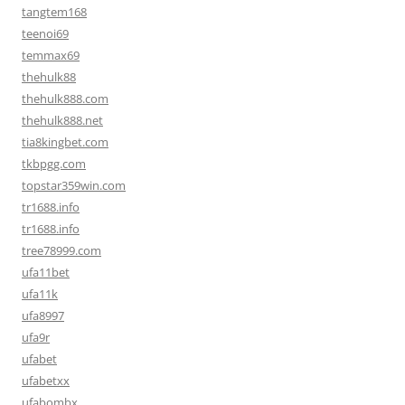
tangtem168
teenoi69
temmax69
thehulk88
thehulk888.com
thehulk888.net
tia8kingbet.com
tkbpgg.com
topstar359win.com
tr1688.info
tr1688.info
tree78999.com
ufa11bet
ufa11k
ufa8997
ufa9r
ufabet
ufabetxx
ufabombx