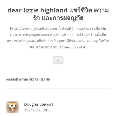
dear lizzie highland แชร์ชีวิต ความ
รัก และการผจญภัย
https://www.mydearlizzie.com เว็บไซต์ที่นำเสนอเรื่องราวเกี่ยวกับ
ความรัก การผจญภัย และการแบ่งปันประสบการณ์ชีวิต พร้อมทั้งเป็น
แหล่งรวมข้อมูลและเคล็ดลับสำหรับทุกคนที่กำลังมองหาความสุขในชีวิต
และความรักของตนเอง dear lizzy utah
ข้าม
เมนู
ไป
ยัง
เนื้อหา
คลังเก็บป้ายกำกับ:
VEGAS-ISLAND
Douglas Stewart
20 พฤษภาคม 2025