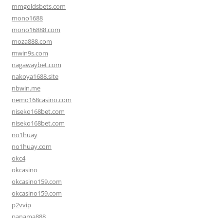
mmgoldsbets.com
mono1688
mono16888.com
moza888.com
mwin9s.com
nagawaybet.com
nakoya1688.site
nbwin.me
nemo168casino.com
niseko168bet.com
niseko168bet.com
no1huay
no1huay.com
okc4
okcasino
okcasino159.com
okcasino159.com
p2vvip
panama888