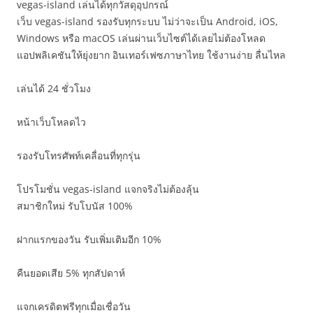
vegas-island เล่นได้ทุกวัสดุอุปกรณ์
เว็บ vegas-island รองรับทุกระบบ ไม่ว่าจะเป็น Android, iOS,
Windows หรือ macOS เล่นผ่านเว็บไซต์ได้เลยไม่ต้องโหลด
แอปพลิเคชันให้ยุ่งยาก อินเทอร์เฟซภาษาไทย ใช้งานง่าย ลื่นไหล
เล่นได้ 24 ชั่วโมง
หน้าเว็บโหลดไว
รองรับโทรศัพท์เคลื่อนที่ทุกรุ่น
โปรโมชั่น vegas-island แจกจริงไม่ต้องลุ้น
สมาชิกใหม่ รับโบนัส 100%
ฝากแรกของวัน รับเพิ่มเติมอีก 10%
คืนยอดเสีย 5% ทุกสัปดาห์
แจกเครดิตฟรีทุกเมื่อเชื่อวัน