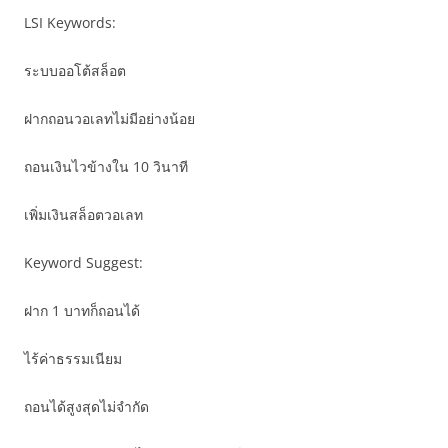
LSI Keywords:
ระบบออโต้สล็อต
ฝากถอนวอเลทไม่มีอย่างน้อย
ถอนเงินไวข้างใน 10 วินาที
เพิ่มเงินสล็อตวอเลท
Keyword Suggest:
ฝาก 1 บาทก็ถอนได้
ไร้ค่าธรรมเนียม
ถอนได้สูงสุดไม่จำกัด