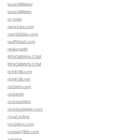
pussy888play
pussy888win
qr code
ramclubx.com
rasri365day.com
realflikbet.com
redkong89
RENO88WIN.COM
RENO88WIN.COM
rich8188.com
rich8188.net
rizzbetx.com
rocket45
rockstar66m
rockstar66win.com
royal online
run24pro.com
runway789s.com
sagame