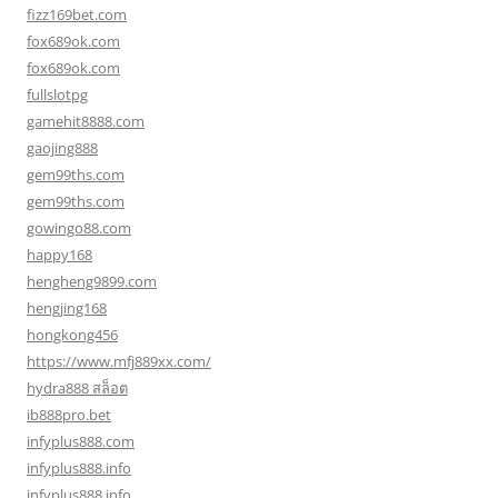
fizz169bet.com
fox689ok.com
fox689ok.com
fullslotpg
gamehit8888.com
gaojing888
gem99ths.com
gem99ths.com
gowingo88.com
happy168
hengheng9899.com
hengjing168
hongkong456
https://www.mfj889xx.com/
hydra888 สล็อต
ib888pro.bet
infyplus888.com
infyplus888.info
infyplus888.info