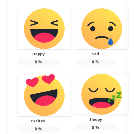
Happy
Sad
0
%
0
%
Sleepy
Excited
0
%
0
%