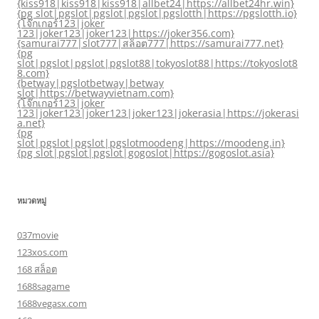
{kiss918|kiss918|kiss918|allbet24|https://allbet24hr.win}
{pg slot|pgslot|pgslot|pgslot|pgslotth|https://pgslotth.io}
{โจ๊กเกอร์123|joker
123|joker123|joker123|https://joker356.com}
{samurai777|slot777|สล็อต777|https://samurai777.net}
{pg
slot|pgslot|pgslot|pgslot88|tokyoslot88|https://tokyoslot8
8.com}
{betway|pgslotbetway|betway
slot|https://betwayvietnam.com}
{โจ๊กเกอร์123|joker
123|joker123|joker123|joker123|jokerasia|https://jokerasi
a.net}
{pg
slot|pgslot|pgslot|pgslotmoodeng|https://moodeng.in}
{pg slot|pgslot|pgslot|gogoslot|https://gogoslot.asia}
หมวดหมู่
037movie
123xos.com
168 สล็อต
1688sagame
1688vegasx.com