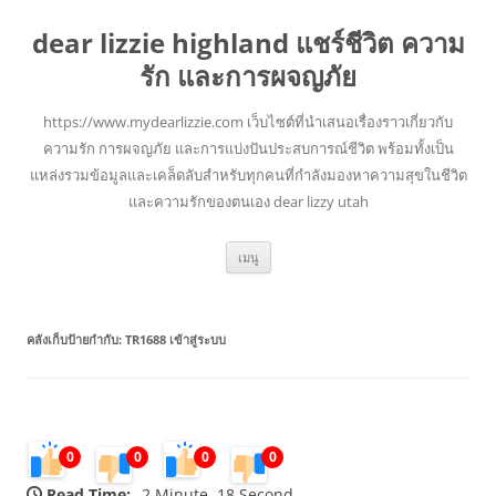
dear lizzie highland แชร์ชีวิต ความ
รัก และการผจญภัย
https://www.mydearlizzie.com เว็บไซต์ที่นำเสนอเรื่องราวเกี่ยวกับ
ความรัก การผจญภัย และการแบ่งปันประสบการณ์ชีวิต พร้อมทั้งเป็น
แหล่งรวมข้อมูลและเคล็ดลับสำหรับทุกคนที่กำลังมองหาความสุขในชีวิต
และความรักของตนเอง dear lizzy utah
ข้าม
เมนู
ไป
ยัง
เนื้อหา
คลังเก็บป้ายกำกับ:
TR1688 เข้าสู่ระบบ
0
0
0
0
Read Time:
2 Minute, 18 Second