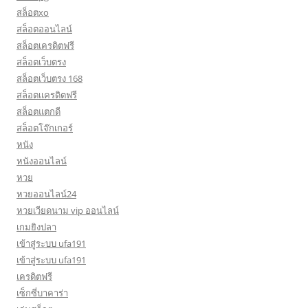
สล็อตxo
สล็อตออนไลน์
สล็อตเครดิตฟรี
สล็อตเว็บตรง
สล็อตเว็บตรง 168
สล็อตเเครดิตฟรี
สล็อตแตกดี
สล็อตโจ๊กเกอร์
หนัง
หนังออนไลน์
หวย
หวยออนไลน์24
หวยเวียดนาม vip ออนไลน์
เกมยิงปลา
เข้าสู่ระบบ ufa191
เข้าสู่ระบบ ufa191
เครดิตฟรี
เซ็กซี่บาคาร่า