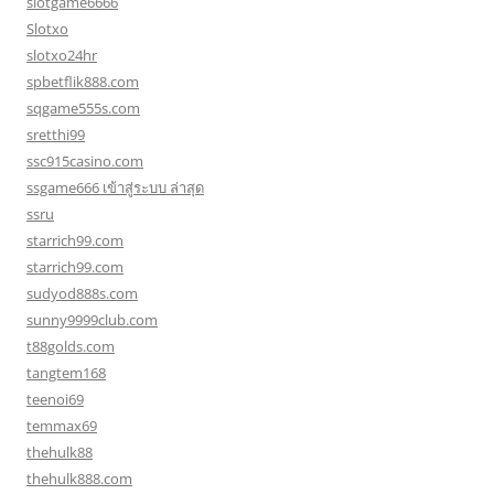
slotgame6666
Slotxo
slotxo24hr
spbetflik888.com
sqgame555s.com
sretthi99
ssc915casino.com
ssgame666 เข้าสู่ระบบ ล่าสุด
ssru
starrich99.com
starrich99.com
sudyod888s.com
sunny9999club.com
t88golds.com
tangtem168
teenoi69
temmax69
thehulk88
thehulk888.com