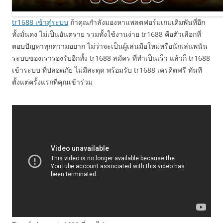
tr1688 เข้าสู่ระบบ
ถ้าคุณกำลังมองหาแพลตฟอร์มเกมเดิมพันที่อีก
ทั้งมั่นคง ไม่เป็นอันตราย รวมทั้งใช้งานง่าย tr1688 คือตัวเลือกที่
ตอบปัญหาทุกความอยาก ไม่ว่าจะเป็นผู้เล่นมือใหม่หรือนักเล่นพนัน
ระบบของเรารองรับอีกทั้ง tr1688 สมัคร ที่ทำเป็นเร็ว แล้วก็ tr1688
เข้าระบบ ที่ปลอดภัย ไม่มีสะดุด พร้อมรับ tr1688 เครดิตฟรี ทันที
ตั้งแต่ครั้งแรกที่คุณเข้าร่วม