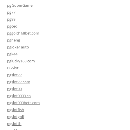
pg SuperGame
pg77
pg99
pgceo
pggold168bet.com
pgheng
pgjoker auto
pgk44
pglucky168.com
PGSlot
pgslot77
pgslot77.com
pgslot99
pgslot9999.co
pgslot999bets.com
pgslotfish
pgslotgolf
pgslotth