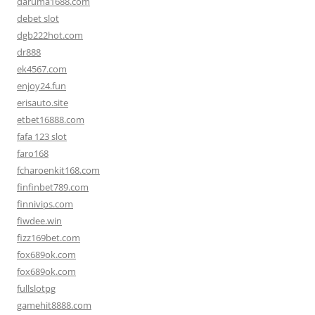
daruma1688.com
debet slot
dgb222hot.com
dr888
ek4567.com
enjoy24.fun
erisauto.site
etbet16888.com
fafa 123 slot
faro168
fcharoenkit168.com
finfinbet789.com
finnivips.com
fiwdee.win
fizz169bet.com
fox689ok.com
fox689ok.com
fullslotpg
gamehit8888.com