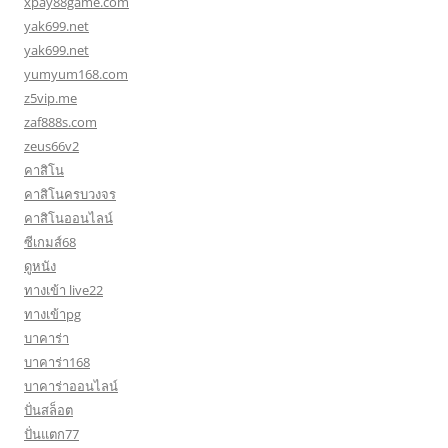
xpay88game.com
yak699.net
yak699.net
yumyum168.com
z5vip.me
zaf888s.com
zeus66v2
คาสิโน
คาสิโนครบวงจร
คาสิโนออนไลน์
ซีเกมส์68
ดูหนัง
ทางเข้า live22
ทางเข้าpg
บาคาร่า
บาคาร่า168
บาคาร่าออนไลน์
ปั่นสล็อต
ปั่นแตก77