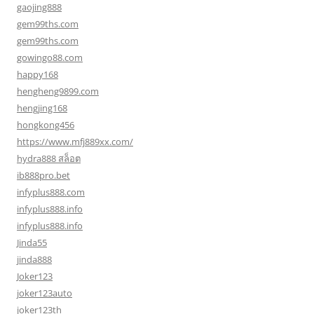
gaojing888
gem99ths.com
gem99ths.com
gowingo88.com
happy168
hengheng9899.com
hengjing168
hongkong456
https://www.mfj889xx.com/
hydra888 สล็อต
ib888pro.bet
infyplus888.com
infyplus888.info
infyplus888.info
Jinda55
jinda888
Joker123
joker123auto
joker123th