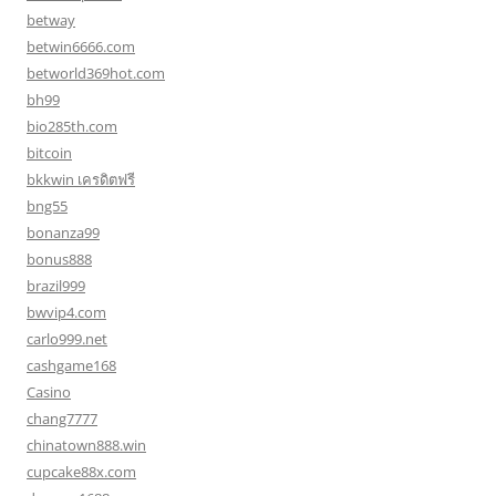
betway
betwin6666.com
betworld369hot.com
bh99
bio285th.com
bitcoin
bkkwin เครดิตฟรี
bng55
bonanza99
bonus888
brazil999
bwvip4.com
carlo999.net
cashgame168
Casino
chang7777
chinatown888.win
cupcake88x.com