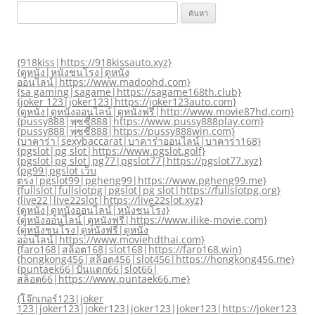
ค้นหา
สำหรับ:
{918kiss|https://918kissauto.xyz}
{ดูหนัง|หนังชนโรง|ดูหนัง
ออนไลน์|https://www.madoohd.com}
{sa gaming|sagame|https://sagame168th.club}
{joker 123|joker123|https://joker123auto.com}
{ดูหนัง|ดูหนังออนไลน์|ดูหนังฟรี|http://www.movie87hd.com}
{pussy888|พุซซี่888|https://www.pussy888play.com}
{pussy888|พุซซี่888|https://pussy888win.com}
{บาคาร่า|sexybaccarat|บาคาร่าออนไลน์|บาคาร่า168}
{pgslot|pg slot|https://www.pgslot.golf}
{pgslot|pg slot|pg77|pgslot77|https://pgslot77.xyz}
{pg99|pgslot เว็บ
ตรง|pgslot99|pgheng99|https://www.pgheng99.me}
{fullslot|fullslotpg|pgslot|pg slot|https://fullslotpg.org}
{live22|live22slot|https://live22slot.xyz}
{ดูหนัง|ดูหนังออนไลน์|หนังชนโรง}
{ดูหนังออนไลน์|ดูหนังฟรี|https://www.ilike-movie.com}
{ดูหนังชนโรง|ดูหนังฟรี|ดูหนัง
ออนไลน์|https://www.moviehdthai.com}
{faro168|สล็อต168|slot168|https://faro168.win}
{hongkong456|สล็อต456|slot456|https://hongkong456.me}
{puntaek66|ปั่นแตก66|slot66|
สล็อต66|https://www.puntaek66.me}
{โจ๊กเกอร์123|joker
123|joker123|joker123|joker123|joker123|https://joker123