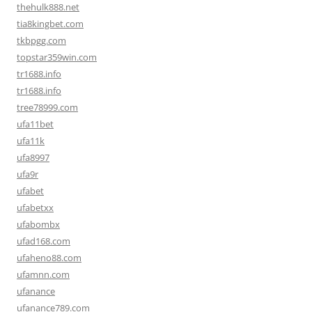
thehulk888.net
tia8kingbet.com
tkbpgg.com
topstar359win.com
tr1688.info
tr1688.info
tree78999.com
ufa11bet
ufa11k
ufa8997
ufa9r
ufabet
ufabetxx
ufabombx
ufad168.com
ufaheno88.com
ufamnn.com
ufanance
ufanance789.com