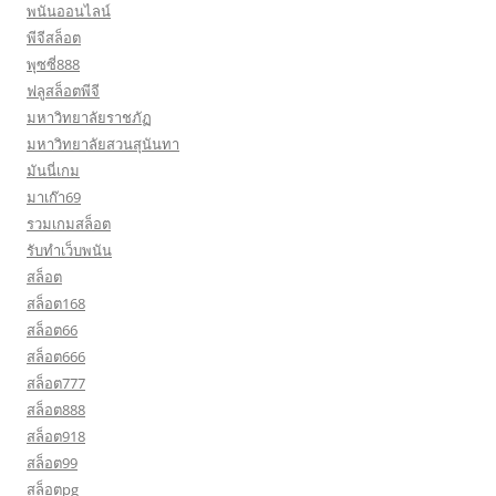
พนันออนไลน์
พีจีสล็อต
พุซซี่888
ฟลูสล็อตพีจี
มหาวิทยาลัยราชภัฏ
มหาวิทยาลัยสวนสุนันทา
มันนี่เกม
มาเก๊า69
รวมเกมสล็อต
รับทำเว็บพนัน
สล็อต
สล็อต168
สล็อต66
สล็อต666
สล็อต777
สล็อต888
สล็อต918
สล็อต99
สล็อตpg