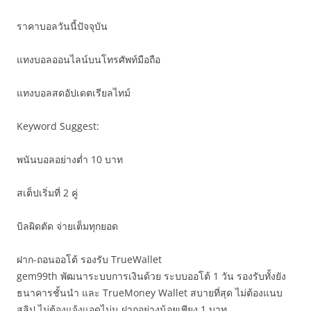
ราคาบอลวันนี้ปัจจุบัน
แทงบอลออนไลน์บนโทรศัพท์มือถือ
แทงบอลสดอัปเดตเรียลไทม์
Keyword Suggest:
พนันบอลอย่างต่ำ 10 บาท
สเต็ปเริ่มที่ 2 คู่
บิลผิดตัด จ่ายเต็มทุกยอด
ฝาก-ถอนออโต้ รองรับ TrueWallet
gem99th พัฒนาระบบการเงินด้วย ระบบออโต้ 1 วัน รองรับทั้งยัง
ธนาคารชั้นนำ และ TrueMoney Wallet สบายที่สุด ไม่ต้องแนบ
สลิป ไม่ต้องแจ้งแอดไม่น ฝากอย่างน้อยเพียง 1 บาท