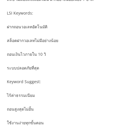
LSI Keywords:
ฝากถอนวอเลทอัตโนมัติ
สล็อตฝากวอเลทไม่มีอย่างน้อย
ถอนเงินไวภายใน 10 วิ
ระบบปลอดภัยที่สุด
Keyword Suggest:
ไร้ค่าธรรมเนียม
ถอนสูงสุดไม่อั้น
ใช้งานง่ายทุกขั้นตอน