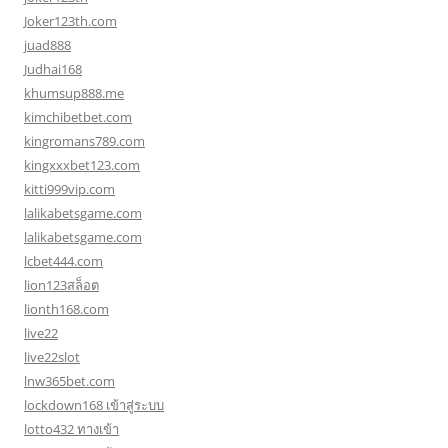
Joker123th.com
juad888
Judhai168
khumsup888.me
kimchibetbet.com
kingromans789.com
kingxxxbet123.com
kitti999vip.com
lalikabetsgame.com
lalikabetsgame.com
lcbet444.com
lion123สล็อต
lionth168.com
live22
live22slot
lnw365bet.com
lockdown168 เข้าสู่ระบบ
lotto432 ทางเข้า