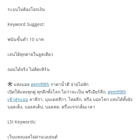
ระบบไม่ต้องโยกเงิน
Keyword Suggest:
พนันขั้นต่ำ 10 บาท
เล่นได้ทุกค่ายในยูสเดียว
ถอนได้จริง ไม่ติดเทิร์น
แทงบอล
gem99th
ราคาน้ำดี จ่ายไม่หัก
เปิดให้แทงทุกคู่ ทุกลีกทั้งโลก ไม่ว่าจะเป็น พรีเมียร์ลีก,
gem99th
เข้าสู่ระบบ
ลาลีกา, บุนเดสลีกา, ไทยลีก, หรือ บอลโลก แทงได้ทั้งยัง
บอลเต็ง, บอลสเต็ป, บอลสด, ครึ่งแรก/เต็มเวลา
LSI Keywords:
เว็บแทงบอลไม่ผ่านเอเย่นต์