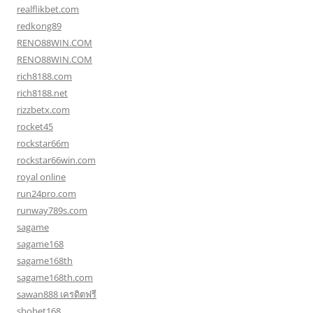
realflikbet.com
redkong89
RENO88WIN.COM
RENO88WIN.COM
rich8188.com
rich8188.net
rizzbetx.com
rocket45
rockstar66m
rockstar66win.com
royal online
run24pro.com
runway789s.com
sagame
sagame168
sagame168th
sagame168th.com
sawan888 เครดิตฟรี
sbobet168