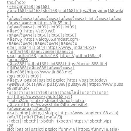
ths.shop}
{Hengjing168|pg168|
สล็อต168|slot168|slot168|slot168|https://hengjing168.wiki
}
{สล็อตเว็บตรง|สล็อตเว็บตรง|สล็อตเว็บตรง|slot เว็บตรง|สล็อต
เว็บตรง แตกง่าย|https://jin55.net}
{สล็อตเว็บตรง|slot99|slot99|slot99|
สล็อต99|https://st99.wtf}
{สล็อตเว็บตรง|slot66|slot66|slot66|
สล็อต66|https://alot666.amdast.com}
{สล็อตเว็บตรง|สล็อตเว็บตรง|สล็อตเว็บ
ตรง|jinda44|slot44|https://www.jinda44.xyz}
{judhai168|สล็อตเว็บตรง|สล็อตเว็บ
ตรง|judhai168|judhai168|https://judhai168.co}
{bonus888|
สล็อต888|judhai168|slot888|https://bonus888.life}
{JINDA888|สล็อต888|สล็อตเว็บตรง|
สล็อต888|https://www.jin888.me}
{pgslot99|slot99|
สล็อต99|pgslot|pgslot|pgslot|https://pgslot.today}
{พุซซี่888|pussy888|pussy888|pussy888|https://www.puss
y888fun.io}
{บาคาร่า|บาคาร่า168|บาคาร่าออนไลน์|บาคาร่า|บาคา
ร่า|https://www.sexyauto168.xyz}
{slotxo24hr|slotxo|slotxo|slotxo|slotxo|
สล็อตxo|https://www.slotxo24hr.website}
{สล็อตทดลอง|สล็อตเว็บ
ตรง|slotpg|slotpg|slotpg|https://www.tangtem168.asia}
{คลิปโป๊|หนังโป๊ไทย|ดูหนังโป๊}
{1xbet|1xbetth|1xbetth|1xbetth|https://1xbetth.vip}
{pg
slot|pgslot|pgslot|pgslot|funny18|https://funny18.asia}