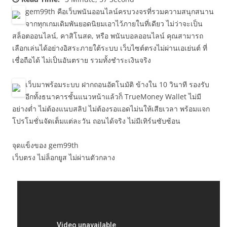
gem99th คือเว็บพนันออนไลน์ครบวงจรที่รวมความสนุกสนาน
จากทุกเกมเดิมพันยอดนิยมเอาไว้ภายในที่เดียว ไม่ว่าจะเป็น
สล็อตออนไลน์, คาสิโนสด, หรือ พนันบอลออนไลน์ คุณสามารถ
เลือกเล่นได้อย่างอิสระภายใต้ระบบ เว็บไซต์ตรงไม่ผ่านเอเย่นต์ ที่
เชื่อถือได้ ไม่เป็นอันตราย รวมทั้งชำระเงินจริง
เว็บมาพร้อมระบบ ฝากถอนอัตโนมัติ ข้างใน 10 วินาที รองรับ
อีกทั้งธนาคารชั้นแนวหน้าแล้วก็ TrueMoney Wallet ไม่มี
อย่างต่ำ ไม่ต้องแนบสลิป ไม่ต้องรอแอดไม่นให้เสียเวลา พร้อมแจก
โปรโมชั่นจัดเต็มแต่ละวัน ถอนได้จริง ไม่มีเทิร์นซับซ้อน
จุดแข็งของ gem99th
เว็บตรง ไม่ล็อกยูส ไม่ผ่านตัวกลาง