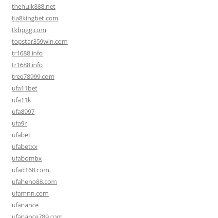
thehulk888.net
tia8kingbet.com
tkbpgg.com
topstar359win.com
tr1688.info
tr1688.info
tree78999.com
ufa11bet
ufa11k
ufa8997
ufa9r
ufabet
ufabetxx
ufabombx
ufad168.com
ufaheno88.com
ufamnn.com
ufanance
ufanance789.com