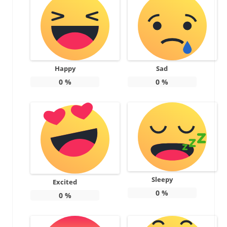
Happy
Sad
0
%
0
%
Sleepy
Excited
0
%
0
%