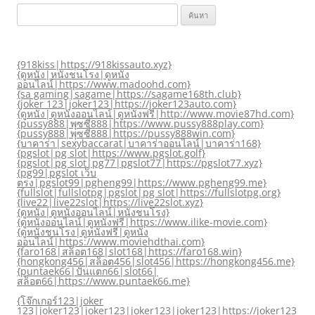
ค้นหา
สำหรับ:
{918kiss|https://918kissauto.xyz}
{ดูหนัง|หนังชนโรง|ดูหนัง
ออนไลน์|https://www.madoohd.com}
{sa gaming|sagame|https://sagame168th.club}
{joker 123|joker123|https://joker123auto.com}
{ดูหนัง|ดูหนังออนไลน์|ดูหนังฟรี|http://www.movie87hd.com}
{pussy888|พุซซี่888|https://www.pussy888play.com}
{pussy888|พุซซี่888|https://pussy888win.com}
{บาคาร่า|sexybaccarat|บาคาร่าออนไลน์|บาคาร่า168}
{pgslot|pg slot|https://www.pgslot.golf}
{pgslot|pg slot|pg77|pgslot77|https://pgslot77.xyz}
{pg99|pgslot เว็บ
ตรง|pgslot99|pgheng99|https://www.pgheng99.me}
{fullslot|fullslotpg|pgslot|pg slot|https://fullslotpg.org}
{live22|live22slot|https://live22slot.xyz}
{ดูหนัง|ดูหนังออนไลน์|หนังชนโรง}
{ดูหนังออนไลน์|ดูหนังฟรี|https://www.ilike-movie.com}
{ดูหนังชนโรง|ดูหนังฟรี|ดูหนัง
ออนไลน์|https://www.moviehdthai.com}
{faro168|สล็อต168|slot168|https://faro168.win}
{hongkong456|สล็อต456|slot456|https://hongkong456.me}
{puntaek66|ปั่นแตก66|slot66|
สล็อต66|https://www.puntaek66.me}
{โจ๊กเกอร์123|joker
123|joker123|joker123|joker123|joker123|https://joker123