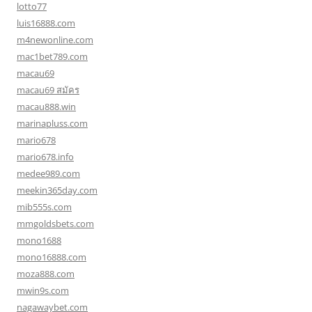
lotto77
luis16888.com
m4newonline.com
mac1bet789.com
macau69
macau69 สมัคร
macau888.win
marinapluss.com
mario678
mario678.info
medee989.com
meekin365day.com
mib555s.com
mmgoldsbets.com
mono1688
mono16888.com
moza888.com
mwin9s.com
nagawaybet.com