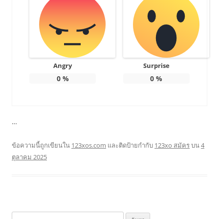
Angry
Surprise
0
%
0
%
…
ข้อความนี้ถูกเขียนใน
123xos.com
และติดป้ายกำกับ
123xo สมัคร
บน
4
ตุลาคม 2025
ค้นหา