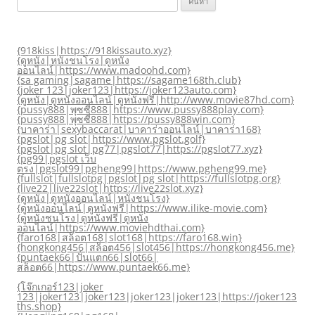
สำหรับ:
{918kiss|https://918kissauto.xyz}
{ดูหนัง|หนังชนโรง|ดูหนัง
ออนไลน์|https://www.madoohd.com}
{sa gaming|sagame|https://sagame168th.club}
{joker 123|joker123|https://joker123auto.com}
{ดูหนัง|ดูหนังออนไลน์|ดูหนังฟรี|http://www.movie87hd.com}
{pussy888|พุซซี่888|https://www.pussy888play.com}
{pussy888|พุซซี่888|https://pussy888win.com}
{บาคาร่า|sexybaccarat|บาคาร่าออนไลน์|บาคาร่า168}
{pgslot|pg slot|https://www.pgslot.golf}
{pgslot|pg slot|pg77|pgslot77|https://pgslot77.xyz}
{pg99|pgslot เว็บ
ตรง|pgslot99|pgheng99|https://www.pgheng99.me}
{fullslot|fullslotpg|pgslot|pg slot|https://fullslotpg.org}
{live22|live22slot|https://live22slot.xyz}
{ดูหนัง|ดูหนังออนไลน์|หนังชนโรง}
{ดูหนังออนไลน์|ดูหนังฟรี|https://www.ilike-movie.com}
{ดูหนังชนโรง|ดูหนังฟรี|ดูหนัง
ออนไลน์|https://www.moviehdthai.com}
{faro168|สล็อต168|slot168|https://faro168.win}
{hongkong456|สล็อต456|slot456|https://hongkong456.me}
{puntaek66|ปั่นแตก66|slot66|
สล็อต66|https://www.puntaek66.me}
{โจ๊กเกอร์123|joker
123|joker123|joker123|joker123|joker123|https://joker123
ths.shop}