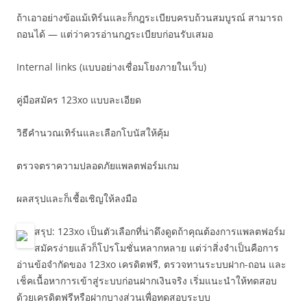
ถ้าเอาอย่างข้อแม้เทิร์นและก็กฎระเบียบครบถ้วนสมบูรณ์ สามารถ
ถอนได้ — แต่ว่าควรอ่านกฎระเบียบก่อนรับเสมอ
Internal links (แบบอย่างเชื่อมโยงภายในเว็บ)
คู่มือสมัคร 123xo แบบละเอียด
วิธีคำนวณเทิร์นและเลือกโบนัสให้คุ้ม
ตรวจตราความปลอดภัยแพลตฟอร์มเกม
ผลสรุปและก็เชื้อเชิญให้ลงมือ
สรุป: 123xo เป็นตัวเลือกที่น่าดึงดูดถ้าคุณต้องการแพลตฟอร์ม
สมัครง่ายแล้วก็โปรโมชั่นหลากหลาย แต่ว่าสิ่งจำเป็นคือการ
อ่านข้อจำกัดของ 123xo เครดิตฟรี, ตรวจทานระบบฝาก-ถอน และ
เช็คเนื้อหาการเข้าสู่ระบบก่อนฝากเงินจริง เริ่มแนะนำให้ทดสอบ
ด้วยเครดิตฟรีหรือฝากบางส่วนเพื่อทดสอบระบบ