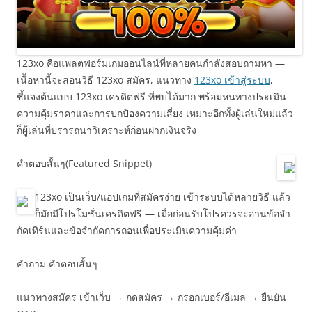
123xo คือแพลตฟอร์มเกมออนไลน์ที่หลายคนกำลังสอบถามหา —
เนื้อหานี้จะสอนวิธี 123xo สมัคร, แนวทาง
123xo เข้าสู่ระบบ
,
ชี้แจงต้นแบบ 123xo เครดิตฟรี ที่พบได้มาก พร้อมหนทางประเมิน
ความคุ้มราคาและการปกป้องความเสี่ยง เหมาะอีกทั้งผู้เล่นใหม่แล้ว
ก็ผู้เล่นที่ปรารถนาวิเคราะห์ก่อนฝากเงินจริง
คำตอบสั้นๆ(Featured Snippet)
123xo เป็นเว็บ/แอปเกมที่สมัครง่าย เข้าระบบได้หลายวิธี แล้ว
ก็มักมีโปรโมชั่นเครดิตฟรี — เมื่อก่อนรับโปรควรจะอ่านข้อจำ
กัดเทิร์นและข้อจำกัดการถอนเพื่อประเมินความคุ้มค่า
คำถาม คำตอบสั้นๆ
แนวทางสมัคร เข้าเว็บ → กดสมัคร → กรอกเบอร์/อีเมล → ยืนยัน