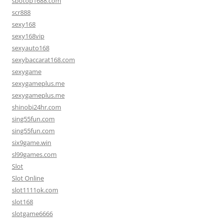
sbotop1688.com
scr888
sexy168
sexy168vip
sexyauto168
sexybaccarat168.com
sexygame
sexygameplus.me
sexygameplus.me
shinobi24hr.com
sing55fun.com
sing55fun.com
six9game.win
sl99games.com
Slot
Slot Online
slot1111ok.com
slot168
slotgame6666