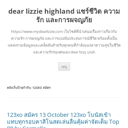
dear lizzie highland แชร์ชีวิต ความ
รัก และการผจญภัย
https://www.mydearlizzie.com เว็บไซต์ที่นำเสนอเรื่องราวเกี่ยวกับ
ความรัก การผจญภัย และการแบ่งปันประสบการณ์ชีวิต พร้อมทั้งเป็น
แหล่งรวมข้อมูลและเคล็ดลับสำหรับทุกคนที่กำลังมองหาความสุขในชีวิต
และความรักของตนเอง dear lizzy utah
ข้าม
เมนู
ไป
ยัง
เนื้อหา
คลังเก็บป้ายกำกับ:
123XO สมัคร
123xo สมัคร 13 October 123xo โบนัสเข้า
แทบทุกรอบคาสิโนสดเล่นลื่นคุ้มค่าจัดเต็ม Top