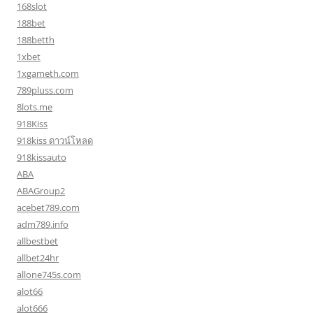
168slot
188bet
188betth
1xbet
1xgameth.com
789pluss.com
8lots.me
918Kiss
918kiss ดาวน์โหลด
918kissauto
ABA
ABAGroup2
acebet789.com
adm789.info
allbestbet
allbet24hr
allone745s.com
alot66
alot666