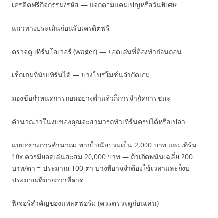
เครดิตฟรีกิจกรรม/รหัส — แจกตามแคมเปญหรือวันพิเศษ
แนวทางประเมินก่อนรับเครดิตฟรี
ตรวจดู เทิร์นโอเวอร์ (wager) — ยอดเล่นที่ต้องทำก่อนถอน
เช็กเกมที่นับเทิร์นได้ — บางโปรโมชั่นจำกัดเกม
มองข้อกำหนดการถอนอย่างต่ำแล้วก็การจำกัดการชนะ
คำนวณว่าในงบของคุณจะสามารถทำเทิร์นครบได้หรือเปล่า
แบบอย่างการคำนวณ: หากโบนัสรวมเป็น 2,000 บาท และเทิร์น
10x ควรมียอดเล่นสะสม 20,000 บาท — ถ้าเกิดพนันเฉลี่ย 200
บาท/ตา = ประมาณ 100 ตา บางทีอาจจำต้องใช้เวลาและก็งบ
ประมาณที่มากกว่าที่คาด
ฟีเจอร์สำคัญของแพลตฟอร์ม (ควรตรวจดูก่อนเล่น)