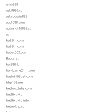
amb888
asb9999.com
askyouwin888
audi688.com
autoslot16888.com
av
ba88th.com
ba88th.com
babet555.com
Baccarat
baj88thb
bar4game24hr.com
baslot168bet.com
bbp168.me
betboxclubs.com
betflixtikto
betflixtikto.info
betm4vip.com