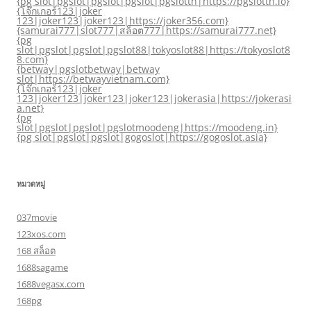
{pg slot|pgslot|pgslot|pgslot|pgslotth|https://pgslotth.io}
{โจ๊กเกอร์123|joker
123|joker123|joker123|https://joker356.com}
{samurai777|slot777|สล็อต777|https://samurai777.net}
{pg
slot|pgslot|pgslot|pgslot88|tokyoslot88|https://tokyoslot8
8.com}
{betway|pgslotbetway|betway
slot|https://betwayvietnam.com}
{โจ๊กเกอร์123|joker
123|joker123|joker123|joker123|jokerasia|https://jokerasi
a.net}
{pg
slot|pgslot|pgslot|pgslotmoodeng|https://moodeng.in}
{pg slot|pgslot|pgslot|gogoslot|https://gogoslot.asia}
หมวดหมู่
037movie
123xos.com
168 สล็อต
1688sagame
1688vegasx.com
168pg