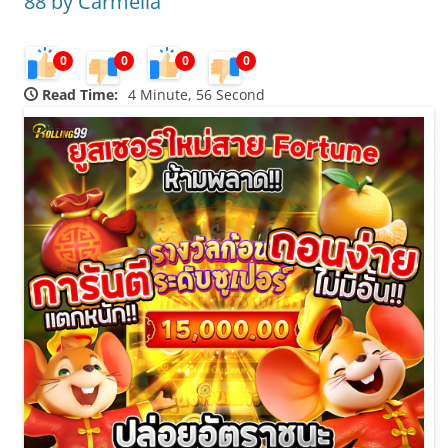
88 by Carmella
0
0
0
0
Read Time:
4 Minute, 56 Second