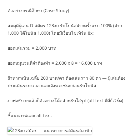
ตัวอย่างกรณีศึกษา (Case Study)
สมมุติผู้เล่น D สมัคร 123xo รับโบนัสฝากครั้งแรก 100% (ฝาก
1,000 ได้โบนัส 1,000) โดยมีเงื่อนไขเทิร์น 8x:
ยอดเล่นรวม = 2,000 บาท
ยอดหมุนวนที่จำต้องทำ = 2,000 x 8 = 16,000 บาท
ถ้าหากพนันเฉลี่ย 200 บาท/ตา ต้องเล่นราว 80 ตา — ผู้เล่นต้อง
ประเมินระยะเวลาและจังหวะชนะก่อนรับโบนัส
ภาพอธิบายแล้วก็ตัวอย่างโค้ดสำหรับใส่รูป (alt text มีคีย์เวิร์ด)
ชี้แนะภาพและ alt text: