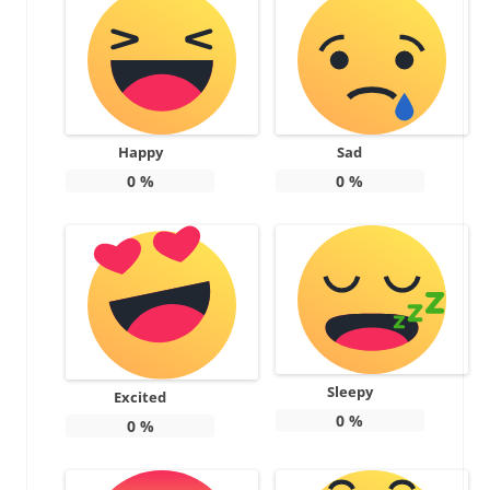
Happy
Sad
0
%
0
%
Sleepy
Excited
0
%
0
%