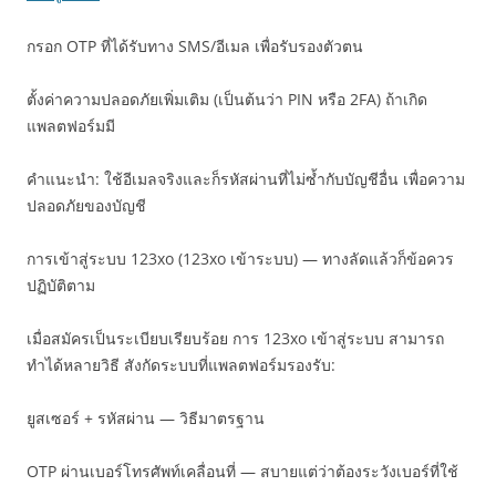
กรอก OTP ที่ได้รับทาง SMS/อีเมล เพื่อรับรองตัวตน
ตั้งค่าความปลอดภัยเพิ่มเติม (เป็นต้นว่า PIN หรือ 2FA) ถ้าเกิด
แพลตฟอร์มมี
คำแนะนำ: ใช้อีเมลจริงและก็รหัสผ่านที่ไม่ซ้ำกับบัญชีอื่น เพื่อความ
ปลอดภัยของบัญชี
การเข้าสู่ระบบ 123xo (123xo เข้าระบบ) — ทางลัดแล้วก็ข้อควร
ปฏิบัติตาม
เมื่อสมัครเป็นระเบียบเรียบร้อย การ 123xo เข้าสู่ระบบ สามารถ
ทำได้หลายวิธี สังกัดระบบที่แพลตฟอร์มรองรับ:
ยูสเซอร์ + รหัสผ่าน — วิธีมาตรฐาน
OTP ผ่านเบอร์โทรศัพท์เคลื่อนที่ — สบายแต่ว่าต้องระวังเบอร์ที่ใช้