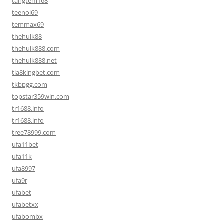
tangtem168
teenoi69
temmax69
thehulk88
thehulk888.com
thehulk888.net
tia8kingbet.com
tkbpgg.com
topstar359win.com
tr1688.info
tr1688.info
tree78999.com
ufa11bet
ufa11k
ufa8997
ufa9r
ufabet
ufabetxx
ufabombx