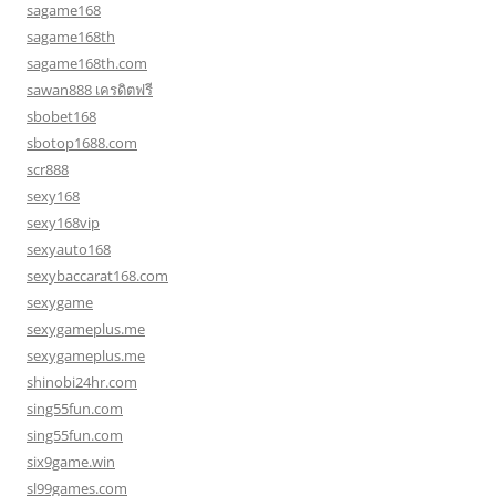
sagame168
sagame168th
sagame168th.com
sawan888 เครดิตฟรี
sbobet168
sbotop1688.com
scr888
sexy168
sexy168vip
sexyauto168
sexybaccarat168.com
sexygame
sexygameplus.me
sexygameplus.me
shinobi24hr.com
sing55fun.com
sing55fun.com
six9game.win
sl99games.com