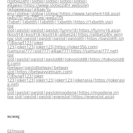
{slotxo24hr|slotxo|slotxo|slotxo|slotxo|
สล็อตxo|https://www.slotxo24hr.website}
{สล็อตทดลอง|สล็อตเว็บ
ตรง|slotpg|slotpg|slotpg|https://www.tangtem168.asia}
{คลิปโป๊|หนังโป๊ไทย|ดูหนังโป๊}
{1xbet|1xbetth|1xbetth|1xbetth|https://1xbetth.vip}
{pg
slot|pgslot|pgslot|pgslot|funny18|https://funny18.asia}
{kiss918|kiss918|kiss918|allbet24|https://allbet24hr.win}
{pg slot|pgslot|pgslot|pgslot|pgslotth|https://pgslotth.io}
{โจ๊กเกอร์123|joker
123|joker123|joker123|https://joker356.com}
{samurai777|slot777|สล็อต777|https://samurai777.net}
{pg
slot|pgslot|pgslot|pgslot88|tokyoslot88|https://tokyoslot8
8.com}
{betway|pgslotbetway|betway
slot|https://betwayvietnam.com}
{โจ๊กเกอร์123|joker
123|joker123|joker123|joker123|jokerasia|https://jokerasi
a.net}
{pg
slot|pgslot|pgslot|pgslotmoodeng|https://moodeng.in}
{pg slot|pgslot|pgslot|gogoslot|https://gogoslot.asia}
หมวดหมู่
037movie