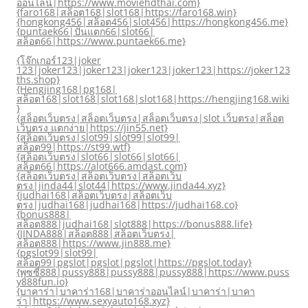
ออนไลน์|https://www.moviehdthai.com}
{faro168|สล็อต168|slot168|https://faro168.win}
{hongkong456|สล็อต456|slot456|https://hongkong456.me}
{puntaek66|ปั่นแตก66|slot66|
สล็อต66|https://www.puntaek66.me}
{โจ๊กเกอร์123|joker
123|joker123|joker123|joker123|joker123|https://joker123
ths.shop}
{Hengjing168|pg168|
สล็อต168|slot168|slot168|slot168|https://hengjing168.wiki
}
{สล็อตเว็บตรง|สล็อตเว็บตรง|สล็อตเว็บตรง|slot เว็บตรง|สล็อต
เว็บตรง แตกง่าย|https://jin55.net}
{สล็อตเว็บตรง|slot99|slot99|slot99|
สล็อต99|https://st99.wtf}
{สล็อตเว็บตรง|slot66|slot66|slot66|
สล็อต66|https://alot666.amdast.com}
{สล็อตเว็บตรง|สล็อตเว็บตรง|สล็อตเว็บ
ตรง|jinda44|slot44|https://www.jinda44.xyz}
{judhai168|สล็อตเว็บตรง|สล็อตเว็บ
ตรง|judhai168|judhai168|https://judhai168.co}
{bonus888|
สล็อต888|judhai168|slot888|https://bonus888.life}
{JINDA888|สล็อต888|สล็อตเว็บตรง|
สล็อต888|https://www.jin888.me}
{pgslot99|slot99|
สล็อต99|pgslot|pgslot|pgslot|https://pgslot.today}
{พุซซี่888|pussy888|pussy888|pussy888|https://www.puss
y888fun.io}
{บาคาร่า|บาคาร่า168|บาคาร่าออนไลน์|บาคาร่า|บาคา
ร่า|https://www.sexyauto168.xyz}