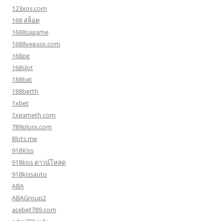
123xos.com
168 สล็อต
1688sagame
1688vegasx.com
168pg
168slot
188bet
188betth
1xbet
1xgameth.com
789pluss.com
8lots.me
918Kiss
918kiss ดาวน์โหลด
918kissauto
ABA
ABAGroup2
acebet789.com