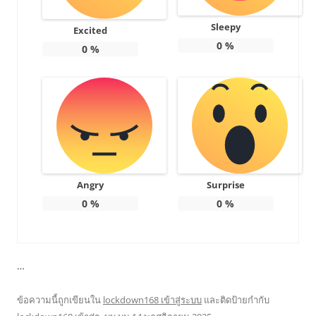
Sleepy
Excited
0
%
0
%
Angry
Surprise
0
%
0
%
…
ข้อความนี้ถูกเขียนใน
lockdown168 เข้าสู่ระบบ
และติดป้ายกำกับ