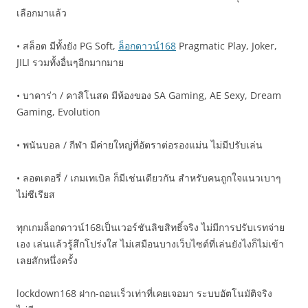
เลือกมาแล้ว
• สล็อต มีทั้งยัง PG Soft,
ล็อกดาวน์168
Pragmatic Play, Joker,
JILI รวมทั้งอื่นๆอีกมากมาย
• บาคาร่า / คาสิโนสด มีห้องของ SA Gaming, AE Sexy, Dream
Gaming, Evolution
• พนันบอล / กีฬา มีค่ายใหญ่ที่อัตราต่อรองแม่น ไม่มีปรับเล่น
• ลอตเตอรี่ / เกมเทเบิล ก็มีเช่นเดียวกัน สำหรับคนถูกใจแนวเบาๆ
ไม่ซีเรียส
ทุกเกมล็อกดาวน์168เป็นเวอร์ชันลิขสิทธิ์จริง ไม่มีการปรับเรทจ่าย
เอง เล่นแล้วรู้สึกโปร่งใส ไม่เสมือนบางเว็บไซต์ที่เล่นยังไงก็ไม่เข้า
เลยสักหนึ่งครั้ง
lockdown168 ฝาก-ถอนเร็วเท่าที่เคยเจอมา ระบบอัตโนมัติจริง