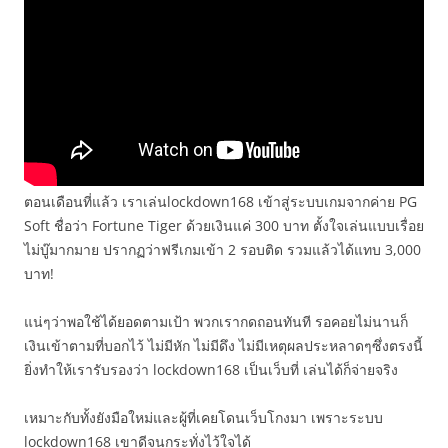
ตอนเดือนที่แล้ว เราเล่นlockdown168 เข้าสู่ระบบเกมจากค่าย PG
Soft ชื่อว่า Fortune Tiger ด้วยเงินแค่ 300 บาท ตั้งใจเล่นแบบเรื่อย
ไม่บู๊มากมาย ปรากฏว่าฟรีเกมเข้า 2 รอบติด รวมแล้วได้แทบ 3,000
บาท!
แน่ๆว่าพอใช้ได้ยอดตามเป้า พวกเรากดถอนทันที รอคอยไม่นานก็
เงินเข้าตามที่บอกไว้ ไม่มีหัก ไม่มีดึง ไม่มีเหตุผลประหลาดๆซึ่งตรงนี้
ยิ่งทำให้เรารับรองว่า lockdown168 เป็นเว็บที่ เล่นได้ก็จ่ายจริง
เหมาะกับทั้งยังมือใหม่และผู้ที่เคยโดนเว็บโกงมา เพราะระบบ
lockdown168 เขาดีจนกระทั่งไว้ใจได้