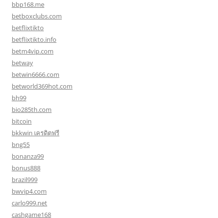
bbp168.me
betboxclubs.com
betflixtikto
betflixtikto.info
betm4vip.com
betway
betwin6666.com
betworld369hot.com
bh99
bio285th.com
bitcoin
bkkwin เครดิตฟรี
bng55
bonanza99
bonus888
brazil999
bwvip4.com
carlo999.net
cashgame168