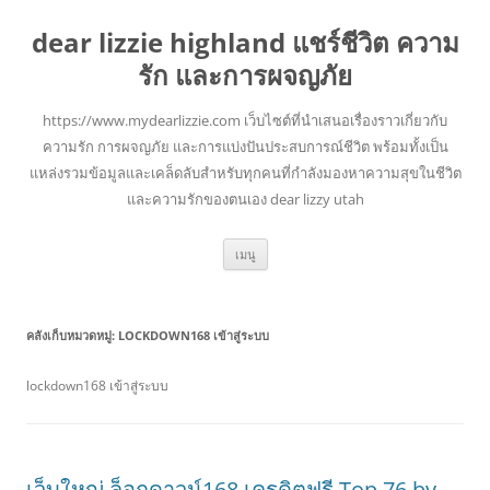
dear lizzie highland แชร์ชีวิต ความ
รัก และการผจญภัย
https://www.mydearlizzie.com เว็บไซต์ที่นำเสนอเรื่องราวเกี่ยวกับ
ความรัก การผจญภัย และการแบ่งปันประสบการณ์ชีวิต พร้อมทั้งเป็น
แหล่งรวมข้อมูลและเคล็ดลับสำหรับทุกคนที่กำลังมองหาความสุขในชีวิต
และความรักของตนเอง dear lizzy utah
ข้าม
เมนู
ไป
ยัง
เนื้อหา
คลังเก็บหมวดหมู่:
LOCKDOWN168 เข้าสู่ระบบ
lockdown168 เข้าสู่ระบบ
เว็บใหญ่ ล็อกดาวน์168 เครดิตฟรี Top 76 by