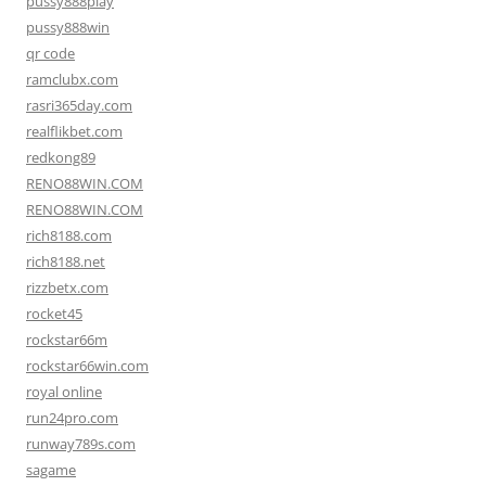
pussy888play
pussy888win
qr code
ramclubx.com
rasri365day.com
realflikbet.com
redkong89
RENO88WIN.COM
RENO88WIN.COM
rich8188.com
rich8188.net
rizzbetx.com
rocket45
rockstar66m
rockstar66win.com
royal online
run24pro.com
runway789s.com
sagame