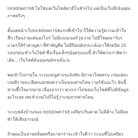
lockdown168 ไม่ใช่แค่เว็บไซต์คาสิโนทั่วๆไป แต่เป็นเว็บที่เน้นคุณ
ภาพจริงๆ
ตั้งแต่หน้าเว็บlockdown168แรกที่เข้าไป ก็ให้ความรู้ความเข้าใจ
สึก เรียบง่ายแต่มองโปร ไม่มีแบนเนอร์วุ่นวาย ไม่มีโฆษณาวับๆ
แวมๆให้รำคาญตา ที่สำคัญคือ ไม่มีป๊อปอัปกระเด้งมาให้กดปิด 20
รอบก่อนเข้าเว็บไซต์ ซึ่งเรื่องเล็กๆน้อยๆแบบนี้ ทำให้พวกเราคิดว่า
เฮ้ย… เว็บไซต์มันมองขมักเขม้นว่ะ
พอเข้าไปภายใน ระบบเมนูต่างๆแจ้งชัด มีภาษาไทยครบ เกมแต่ละ
เกมมีรายละเอียดบอกหมดว่าเป็นของค่ายไหน เวอร์ชันอะไร อันนี้
ซาบซึ้งใจมากมาย เนื่องจากว่า พวกเราไม่ชอบเว็บไซต์ที่ไม่มีข้อมูล
อะไรเลย กดเข้าเกมไปก็ไม่รู้ว่าเกมจากค่ายไหน
ระบบหลังบ้านของ lockdown168 เสถียรเกินคาด ไม่มีค้าง ไม่มีจอ
ดำให้เสียอารมณ์
ถ้าคุณเป็นสายสล็อตหรือบาคาร่าจะเข้าใจดีว่า ระบบที่ไม่เสถียร