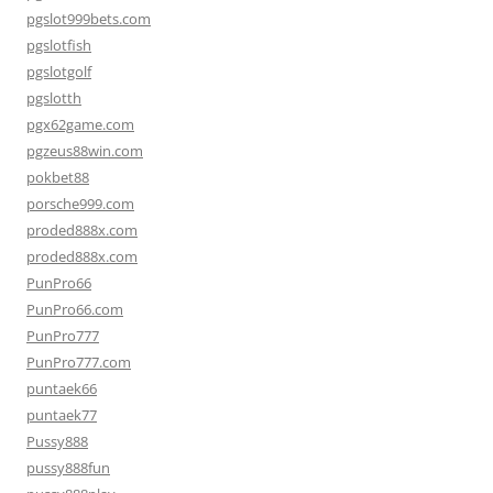
pgslot999bets.com
pgslotfish
pgslotgolf
pgslotth
pgx62game.com
pgzeus88win.com
pokbet88
porsche999.com
proded888x.com
proded888x.com
PunPro66
PunPro66.com
PunPro777
PunPro777.com
puntaek66
puntaek77
Pussy888
pussy888fun