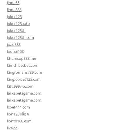
Jinda55
jinda888
Joker123
joker123auto
joker123th
Joker123th.com
juad888
Judhai168
khumsup888.me
kimchibetbet.com
kingromans789.com
kingxxxbet123.com
kitti999vip.com
lalikabetsgame.com
lalikabetsgame.com
lcbet444.com
lion123สล็อต
lionth168.com
live22