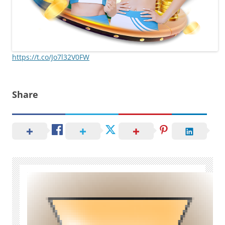
https://t.co/Jo7l32V0FW
Share