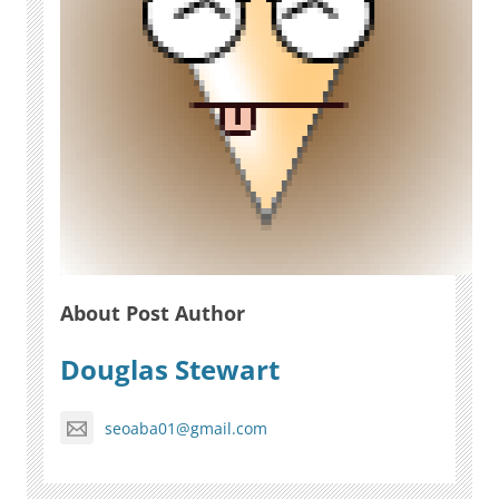
About Post Author
Douglas Stewart
seoaba01@gmail.com