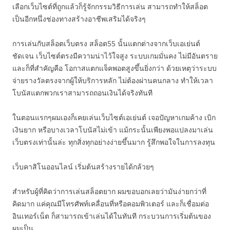
เลือกเว็บไซต์ที่ถูกแล้วก็รู้จักกรรมวิธีการเล่น สามารถทำให้สล็อต
เป็นอีกหนึ่งช่องทางสร้างอาชีพเสริมได้จริงๆ
การเล่นกับสล็อตเว็บตรง สล็อต55 นั้นแตกต่างจากเว็บเอเย่นต์
ชัดเจน เว็บไซต์ตรงมีความน่าไว้ใจสูง ระบบเกมมั่นคง ไม่มีอันตราย
และก็ที่สำคัญคือ โอกาสแตกแจ็คพอตสูงขึ้นยิ่งกว่า ด้วยเหตุว่าระบบ
จ่ายรางวัลตรงจากผู้ให้บริการหลัก ไม่ต้องผ่านคนกลาง ทำให้เวลา
โบนัสแตกพวกเราสามารถถอนเงินได้จริงทันที
ในตอนแรกๆผมเองก็เคยเล่นเว็บไซต์เอเย่นต์ เจอปัญหาเกมค้าง เบิก
เงินยาก หรือบางเวลาโบนัสไม่เข้า แม้กระนั้นเพียงพอแปลงมาเล่น
เว็บตรงเท่านั้นล่ะ ทุกสิ่งทุกอย่างง่ายขึ้นมาก รู้สึกพอใจในการลงทุน
เว็บคาสิโนออนไลน์ เริ่มต้นสร้างรายได้กล้วยๆ
สำหรับผู้ที่คิดว่าการเล่นสล็อตยาก ผมขอบอกเลยว่ามันง่ายกว่าที่
คิดมาก แค่คุณมีโทรศัพท์เคลื่อนที่หรือคอมพิวเตอร์ และก็เชื่อมต่อ
อินเทอร์เน็ต ก็สามารถเข้าเล่นได้ในทันที กระบวนการเริ่มต้นของ
ผมเป็น