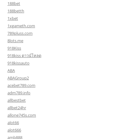
188bet
188betth
1xbet
1xgameth.com
789pluss.com
8lots.me
918Kiss
918kiss ดาวน์โหลด
918kissauto
ABA
ABAGroup2
acebet789.com
adm789.info
allbestbet
allbet24hr
allone745s.com
alot66
alot666
amb888