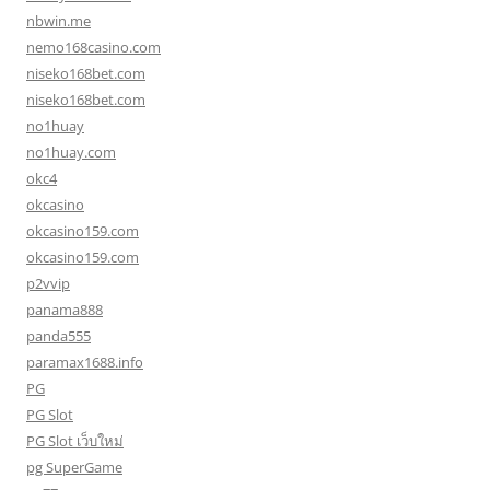
nbwin.me
nemo168casino.com
niseko168bet.com
niseko168bet.com
no1huay
no1huay.com
okc4
okcasino
okcasino159.com
okcasino159.com
p2vvip
panama888
panda555
paramax1688.info
PG
PG Slot
PG Slot เว็บใหม่
pg SuperGame