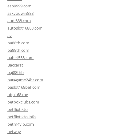
asb9999.com
askyouwin888
audi688.com
autoslot16888.com
av
ba88th.com
ba88th.com
babet555.com
Baccarat
baj88thb
bar4game24hr.com
baslot168bet.com
bbp168.me
betboxclubs.com
betflixtikto
betflixtikto.info
betm4vip.com
betway