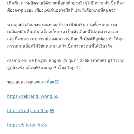
เดิมพัน การผลิตรายได้จากสล็อตกล้วยๆจริงๆไม่มีความจำเป็นที่จะ
ต้องลงทุนเยอะ เพียงแค่เล่นอย่างมีสติ และก็เลือกเกมที่สมควร
หากคุณกำลังมองหาหนทางสร้างอาชีพเสริม รวมทั้งชอบความ
เพลิดเพลินตื่นเต้น สล็อตเว็บตรง เป็นตัวเลือกที่ไม่สมควรละเลย
และก็จากประสบการณ์ของผม การเลือกเว็บไซต์ที่ถูกต้อง ทำให้ทุก
การหมุนสล็อตไม่ใช่แค่เกม แต่ว่าเป็นการลงทุนที่ได้เงินจริง
casino online bng55 Bng55 25 กุมภา 2568 Emmett ดูรีวิวจาก
ลูกค้าจริง สล็อต55แตกทุกชั่วโมง Top 12
ขอขอบพระคุณweb
สล็อต55
https://rebrand.ly/bng-55
https://cutly.info/bng55
https://bitt.to/iiho6y