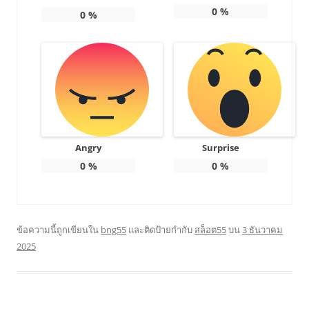
0
%
0
%
Angry
Surprise
0
%
0
%
ข้อความนี้ถูกเขียนใน
bng55
และติดป้ายกำกับ
สล็อต55
บน
3 ธันวาคม
2025