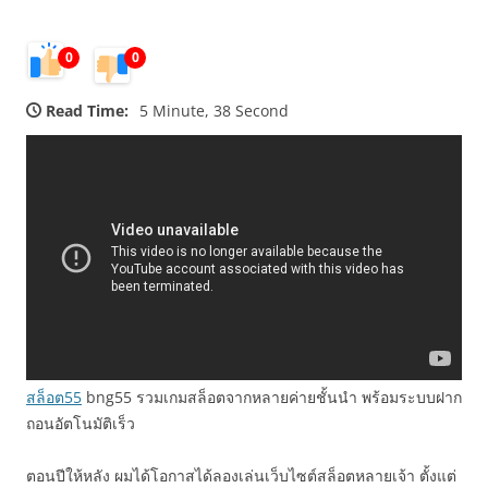
0
0
Read Time:
5 Minute, 38 Second
สล็อต55
bng55 รวมเกมสล็อตจากหลายค่ายชั้นนำ พร้อมระบบฝาก
ถอนอัตโนมัติเร็ว
ตอนปีให้หลัง ผมได้โอกาสได้ลองเล่นเว็บไซต์สล็อตหลายเจ้า ตั้งแต่