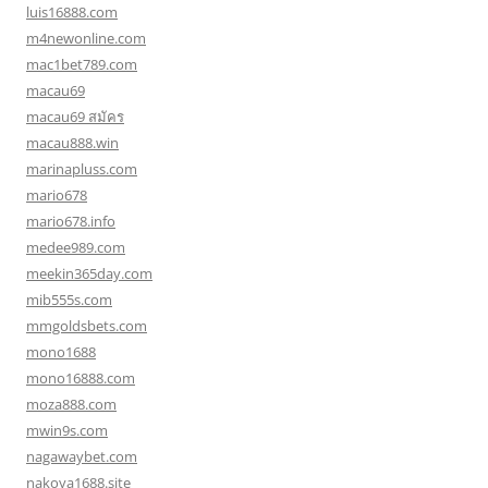
luis16888.com
m4newonline.com
mac1bet789.com
macau69
macau69 สมัคร
macau888.win
marinapluss.com
mario678
mario678.info
medee989.com
meekin365day.com
mib555s.com
mmgoldsbets.com
mono1688
mono16888.com
moza888.com
mwin9s.com
nagawaybet.com
nakoya1688.site