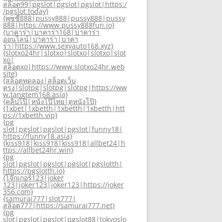
สล็อต99|pgslot|pgslot|pgslot|https:/
/pgslot.today}
{พุซซี่888|pussy888|pussy888|pussy
888|https://www.pussy888fun.io}
{บาคาร่า|บาคาร่า168|บาคาร่า
ออนไลน์|บาคาร่า|บาคา
ร่า|https://www.sexyauto168.xyz}
{slotxo24hr|slotxo|slotxo|slotxo|slot
xo|
สล็อตxo|https://www.slotxo24hr.web
site}
{สล็อตทดลอง|สล็อตเว็บ
ตรง|slotpg|slotpg|slotpg|https://ww
w.tangtem168.asia}
{คลิปโป๊|หนังโป๊ไทย|ดูหนังโป๊}
{1xbet|1xbetth|1xbetth|1xbetth|htt
ps://1xbetth.vip}
{pg
slot|pgslot|pgslot|pgslot|funny18|
https://funny18.asia}
{kiss918|kiss918|kiss918|allbet24|h
ttps://allbet24hr.win}
{pg
slot|pgslot|pgslot|pgslot|pgslotth|
https://pgslotth.io}
{โจ๊กเกอร์123|joker
123|joker123|joker123|https://joker
356.com}
{samurai777|slot777|
สล็อต777|https://samurai777.net}
{pg
slot|pgslot|pgslot|pgslot88|tokyoslo