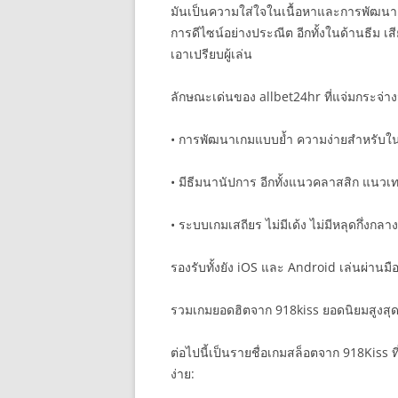
มันเป็นความใส่ใจในเนื้อหาและการพัฒนาเกม
การดีไซน์อย่างประณีต อีกทั้งในด้านธีม เส
เอาเปรียบผู้เล่น
ลักษณะเด่นของ allbet24hr ที่แจ่มกระจ่า
• การพัฒนาเกมแบบย้ำ ความง่ายสำหรับในการ
• มีธีมนานัปการ อีกทั้งแนวคลาสสิก แนว
• ระบบเกมเสถียร ไม่มีเด้ง ไม่มีหลุดกึ่งกลา
รองรับทั้งยัง iOS และ Android เล่นผ่านมือ
รวมเกมยอดฮิตจาก 918kiss ยอดนิยมสูงสุดใ
ต่อไปนี้เป็นรายชื่อเกมสล็อตจาก 918Kiss ที่
ง่าย: