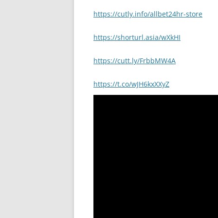
https://cutly.info/allbet24hr-store
https://shorturl.asia/wXkHI
https://cutt.ly/FrbbMW4A
https://t.co/wJH6kxXXyZ