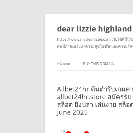
dear lizzie highland
https://www.mydearlizzie.com เว็บไซต์ที่นำ
คนที่กำลังมองหาความสุขในชีวิตและความรักข
หน้าแรก
BUY THIS DOMAIN
Allbet24hr ต้นตำรับเกมค
allbet24hr.store สมัครรั
สล็อต ยิงปลา เล่นง่าย สล็อต
June 2025