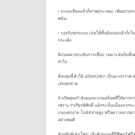
• ระบบเสียงแล้วก็ภาพประกอบ: เพิ่มอรรถร
พนัน
• รองรับทุกระบบ เล่นได้ทั้งยังแอปแล้วก็เว็
กระเด้ง
มีเกมหลายระดับการเสี่ยง: เหมาะสมกับทั้งคน
กำไร
สิ่งกลุ่มนี้ทำให้ allbet24hr เป็นมากกว่าค
เล่นทุกสาย
ถ้าเกิดคุณกำลังมองหาเกมสล็อตที่ให้มากกว่
เพราะว่าเกียรติศักดิ์ แม้กระนั้นเนื่องจากร
เกมแตกง่าย โบนัสจ่ายสูง หรือความมากมาย
อย่างพอดี
สำหรับผู้เล่นใหม่: เริ่มด้วยเกมที่มีฟีพบร์