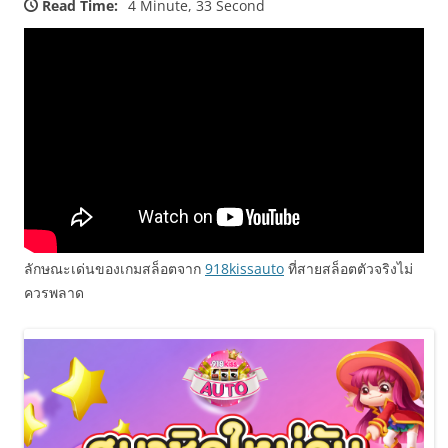
Read Time:
4 Minute, 33 Second
ลักษณะเด่นของเกมสล็อตจาก
918kissauto
ที่สายสล็อตตัวจริงไม่
ควรพลาด