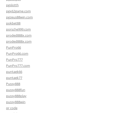
pgslotth
pgx62game.com
pgzeus88win.com
pokbet88
porsche999.com
proded888x.com
proded888x.com
PunPro66
PunPro66.com
PunPro777
PunPro777.com
puntaek66
puntaek77
Pussy888
pussy888fun
pussy888play
pussy888win
qr code