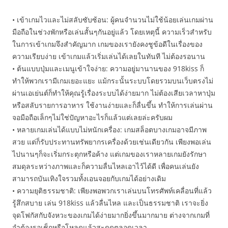
• เข้าเกมไวและไม่สลับซับซ้อน: ผู้คนจำนวนไม่ใช้น้อยเล่นเกมผ่าน
มือถือในช่วงพักหรือเล่นสั้นๆกันอยู่แล้ว โดยเหตุนี้ ความเร็วสำหรับ
ในการเข้าเกมจึงสำคัญมาก เกมของเรายังคงชูข้อดีในเรื่องของ
ความเรียบง่าย เข้าเกมแล้วเริ่มเล่นได้เลยในทันที ไม่ต้องรอนาน
• ต้นแบบปุ่มและเมนูเข้าใจง่าย: ความอยู่มานานของ 918kiss ก็
ทำให้พวกเรามีเกมเยอะแยะ แม้กระนั้นระบบโดยรวมบนเว็บตรงไม่
ผ่านเอเย่นต์ก็ทำให้คุณรู้เรื่องระบบได้ง่ายมาก ไม่ต้องเสียเวลาหาปุ่ม
หรือสลับรายการอาหาร ใช้งานง่ายและก็ลื่นขึ้น ทำให้การเล่นผ่าน
จอมือถือเล็กๆไม่ใช่ปัญหาอะไรก็แล้วแต่เลยล่ะครับผม
• หลายเกมเล่นได้แบบไม่หนักเครื่อง: เกมสล็อตบางเกมอาจมีภาพ
สวย แต่ก็รับประทานทรัพยากรเครื่องด้วยเช่นเดียวกัน เพียงพอเล่น
ไปนานๆก็จะเริ่มกระตุกหรือค้าง แต่เกมของเราหลายเกมยังรักษา
สมดุลระหว่างภาพและก็ความลื่นไหลเอาไว้ได้ดี เพื่อคนเล่นยัง
สามารถบันเทิงใจรวมทั้งเอนจอยกับเกมได้อย่างเดิม
• ความยุติธรรมชาติ: เพียงพอพวกเราเล่นบนโทรศัพท์เคลื่อนที่แล้ว
รู้สึกสบาย เล่น 918kiss แล้วลื่นไหล และเป็นธรรมชาติ เราจะยิ่ง
จุดโฟกัสกับจังหวะของเกมได้ง่ายมากยิ่งขึ้นมากมาย ต่างจากเกมที่
จำต้องรอเช็กหรือโหลดแล้วสะดุดตลอดเวลา