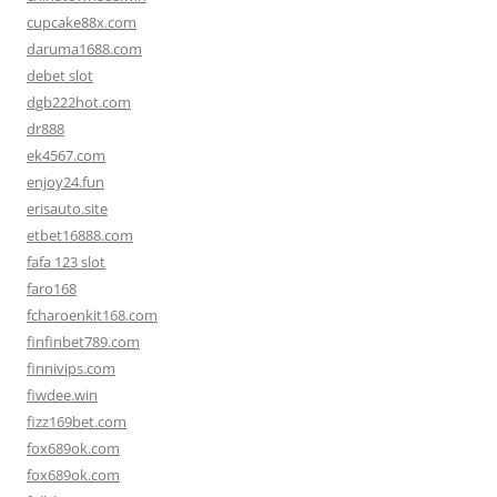
cupcake88x.com
daruma1688.com
debet slot
dgb222hot.com
dr888
ek4567.com
enjoy24.fun
erisauto.site
etbet16888.com
fafa 123 slot
faro168
fcharoenkit168.com
finfinbet789.com
finnivips.com
fiwdee.win
fizz169bet.com
fox689ok.com
fox689ok.com