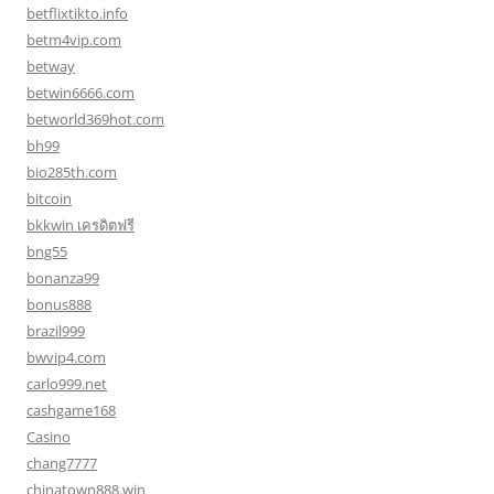
betflixtikto.info
betm4vip.com
betway
betwin6666.com
betworld369hot.com
bh99
bio285th.com
bitcoin
bkkwin เครดิตฟรี
bng55
bonanza99
bonus888
brazil999
bwvip4.com
carlo999.net
cashgame168
Casino
chang7777
chinatown888.win