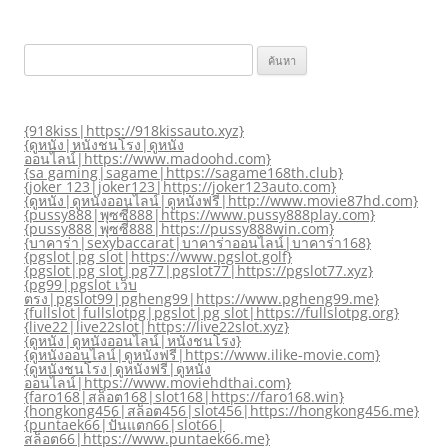
ค้นหา
สำหรับ:
{918kiss|https://918kissauto.xyz}
{ดูหนัง|หนังชนโรง|ดูหนัง
ออนไลน์|https://www.madoohd.com}
{sa gaming|sagame|https://sagame168th.club}
{joker 123|joker123|https://joker123auto.com}
{ดูหนัง|ดูหนังออนไลน์|ดูหนังฟรี|http://www.movie87hd.com}
{pussy888|พุซซี่888|https://www.pussy888play.com}
{pussy888|พุซซี่888|https://pussy888win.com}
{บาคาร่า|sexybaccarat|บาคาร่าออนไลน์|บาคาร่า168}
{pgslot|pg slot|https://www.pgslot.golf}
{pgslot|pg slot|pg77|pgslot77|https://pgslot77.xyz}
{pg99|pgslot เว็บ
ตรง|pgslot99|pgheng99|https://www.pgheng99.me}
{fullslot|fullslotpg|pgslot|pg slot|https://fullslotpg.org}
{live22|live22slot|https://live22slot.xyz}
{ดูหนัง|ดูหนังออนไลน์|หนังชนโรง}
{ดูหนังออนไลน์|ดูหนังฟรี|https://www.ilike-movie.com}
{ดูหนังชนโรง|ดูหนังฟรี|ดูหนัง
ออนไลน์|https://www.moviehdthai.com}
{faro168|สล็อต168|slot168|https://faro168.win}
{hongkong456|สล็อต456|slot456|https://hongkong456.me}
{puntaek66|ปั่นแตก66|slot66|
สล็อต66|https://www.puntaek66.me}