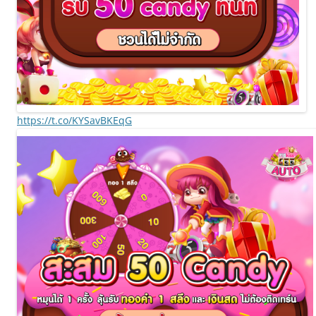
https://t.co/KYSavBKEqG