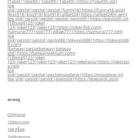
{1xbet|1xbetth|1xbetth|1xbetth|https://1xbetth.vip}
{pg
slot|pgslot|pgslot|pgslot|funny18|https://funny18.asia}
{kiss918|kiss918|kiss918|allbet24|https://allbet24hr.win}
{pg slot|pgslot|pgslot|pgslot|pgslotth|https://pgslotth.io}
{โจ๊กเกอร์123|joker
123|joker123|joker123|https://joker356.com}
{samurai777|slot777|สล็อต777|https://samurai777.net}
{pg
slot|pgslot|pgslot|pgslot88|tokyoslot88|https://tokyoslot8
8.com}
{betway|pgslotbetway|betway
slot|https://betwayvietnam.com}
{โจ๊กเกอร์123|joker
123|joker123|joker123|joker123|jokerasia|https://jokerasi
a.net}
{pg
slot|pgslot|pgslot|pgslotmoodeng|https://moodeng.in}
{pg slot|pgslot|pgslot|gogoslot|https://gogoslot.asia}
หมวดหมู่
037movie
123xos.com
168 สล็อต
1688sagame