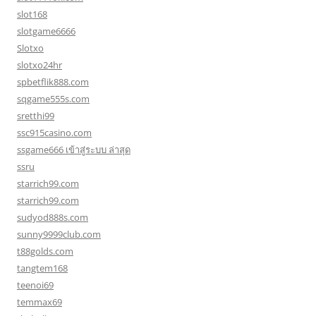
slot168
slotgame6666
Slotxo
slotxo24hr
spbetflik888.com
sqgame555s.com
sretthi99
ssc915casino.com
ssgame666 เข้าสู่ระบบ ล่าสุด
ssru
starrich99.com
starrich99.com
sudyod888s.com
sunny9999club.com
t88golds.com
tangtem168
teenoi69
temmax69