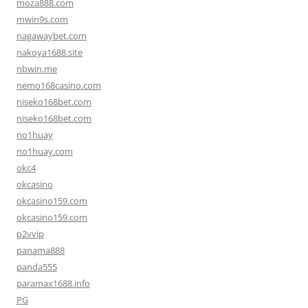
moza888.com
mwin9s.com
nagawaybet.com
nakoya1688.site
nbwin.me
nemo168casino.com
niseko168bet.com
niseko168bet.com
no1huay
no1huay.com
okc4
okcasino
okcasino159.com
okcasino159.com
p2vvip
panama888
panda555
paramax1688.info
PG