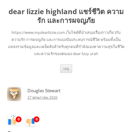
dear lizzie highland แชร์ชีวิต ความ
รัก และการผจญภัย
https://www.mydearlizzie.com เว็บไซต์ที่นำเสนอเรื่องราวเกี่ยวกับ
ความรัก การผจญภัย และการแบ่งปันประสบการณ์ชีวิต พร้อมทั้งเป็น
แหล่งรวมข้อมูลและเคล็ดลับสำหรับทุกคนที่กำลังมองหาความสุขในชีวิต
และความรักของตนเอง dear lizzy utah
ข้าม
เมนู
ไป
ยัง
เนื้อหา
Douglas Stewart
27 พฤษภาคม 2026
0
0